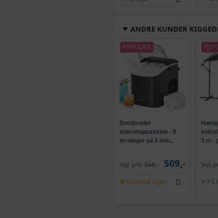
ANDRE KUNDER KIGGED
POPULÆR
POP
Bordmodel
Hænge
isterningmaskine - 9
solce
terninger på 6 min.,
3 m -
selvrensende, sort
og kr
509,-
Vejl. pris
569,-
Vejl. p
Snart på lager
På 