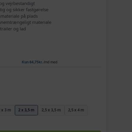
og vejrbestandigt
tig og sikker fastgørelse
 materiale på plads
nnemtrængeligt materiale
trailer og lad
2 x 3 m
2 x 3,5 m
2,5 x 3,5 m
2,5 x 4 m