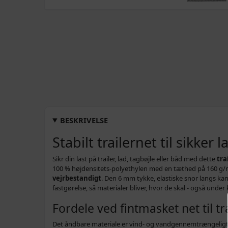
BESKRIVELSE
Stabilt trailernet til sikker l
Sikr din last på trailer, lad, tagbøjle eller båd med dette
tra
100 % højdensitets‑polyethylen med en tæthed på 160 g/
vejrbestandigt
. Den 6 mm tykke, elastiske snor langs ka
fastgørelse, så materialer bliver, hvor de skal - også under 
Fordele ved fintmasket net til tr
Det åndbare materiale er vind- og vandgennemtrængeligt