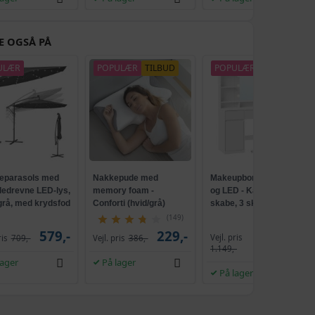
E OGSÅ PÅ
ULÆR
POPULÆR
TILBUD
POPULÆR
parasols med
Nakkepude med
Makeupbord med spejl
lledrevne LED-lys,
memory foam -
og LED - Kailyn, 2
 grå, med krydsfod
Conforti (hvid/grå)
skabe, 3 skuffer, 5
ank, UPF 50+
hylder, 9 dæmpbare
(149)
pærer, skydebeslag
579,-
229,-
Vejl. pris
ris
709,-
Vejl. pris
386,-
1.009,-
uden værktøj - cloud
1.149,-
hvid
lager
På lager
På lager