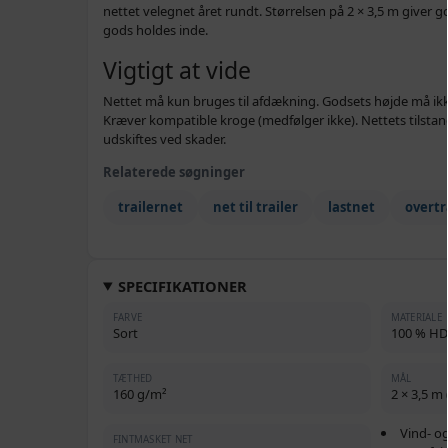
nettet velegnet året rundt. Størrelsen på 2 × 3,5 m giver 
gods holdes inde.
Vigtigt at vide
Nettet må kun bruges til afdækning. Godsets højde må ikk
Kræver kompatible kroge (medfølger ikke). Nettets tilstan
udskiftes ved skader.
Relaterede søgninger
trailernet
net til trailer
lastnet
overt
SPECIFIKATIONER
FARVE
MATERIALE
Sort
100 % HDP
TÆTHED
MÅL
160 g/m²
2 × 3,5 m 
Vind- o
FINTMASKET NET