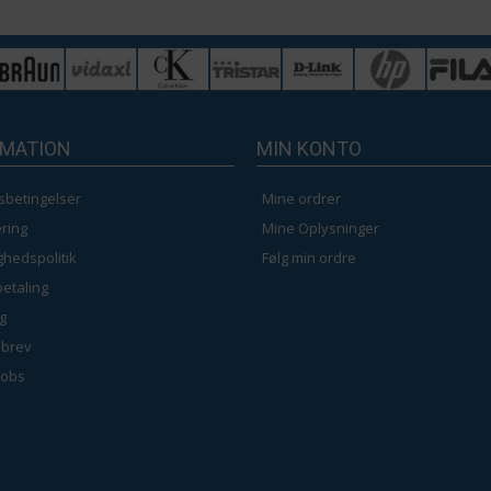
RMATION
MIN KONTO
sbetingelser
Mine ordrer
ring
Mine Oplysninger
ighedspolitik
Følg min ordre
betaling
g
brev
jobs