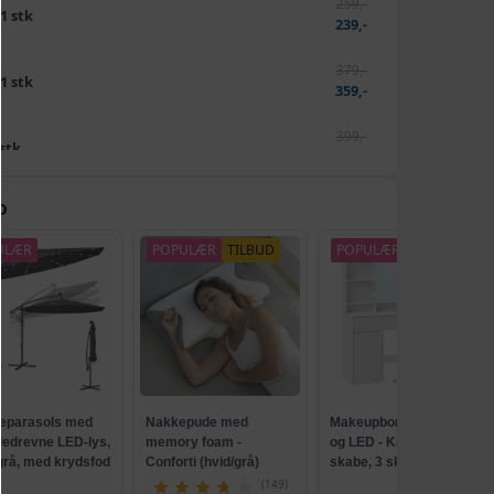
259,-
 1 stk
239,-
379,-
 1 stk
359,-
399,-
 stk
379,-
D
tk
469,-
ULÆR
POPULÆR
TILBUD
POPULÆR
parasols med
Nakkepude med
Makeupbord med spejl
lledrevne LED-lys,
memory foam -
og LED - Kailyn, 2
 grå, med krydsfod
Conforti (hvid/grå)
skabe, 3 skuffer, 5
ank, UPF 50+
hylder, 9 dæmpbare
(149)