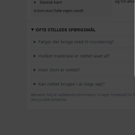
og UV‑afvi
Elastisk kant
6 mm snor hele vejen rundt
OFTE STILLEDE SPØRGSMÅL
Følger der kroge med til montering?
Hvilket materiale er nettet lavet af?
Hvor stort er nettet?
Kan nettet bruges i al slags vejr?
Bemærk: FAQ er vejledende information. Vi tager forbehold for f
ikke juridisk bindende.