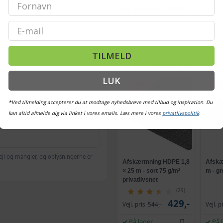
sende
509,-
Vejl. pris
569,-
Vejl. p
Email
Snart på lager
På 
TILMELD
ALTERNATIVE VARER
LUK
TILBUD
TILB
*Ved tilmelding accepterer du at modtage nyhedsbreve med tilbud og inspiration. Du
kan altid afmelde dig via linket i vores emails. Læs mere i vores
privatlivspolitik
.
ejl og mangler, og oplysningerne er
Afskærmning HDPE 1,8
Afskæ
× 25 m - sort 75 g/m²
m - g
privatlivsnet
(29)
429,-
Vejl. pris
544,-
Vejl. p
På lager
På 