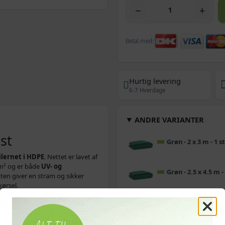
−
+
Betal med:
Hurtig levering
6-7 Hverdage
ANDRE VARIANTER
ast
Grøn - 2 x 3 m - 1 s
ilernet i HDPE
. Nettet er lavet af
m² og er både
UV‑ og
Grøn - 2.5 x 4.5 m -
nten giver en stram og sikker
kørsel.
Grøn - 1.5 x 2.2 m -
ailer
 samt mugafvisende, hvilket gør