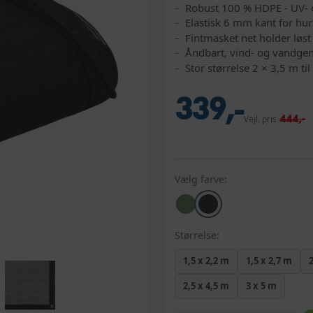
Robust 100 % HDPE - UV‑ 
Elastisk 6 mm kant for hur
Fintmasket net holder løst
Åndbart, vind- og vandge
Stor størrelse 2 × 3,5 m til 
339,-
444,-
Vejl. pris
Vælg farve:
Størrelse:
1,5 x 2,2 m
1,5 x 2,7 m
2,5 x 4,5 m
3 x 5 m