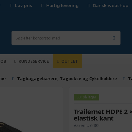
r
Lav pris
Hurtig levering
Dansk webshop
JOB
KUNDESERVICE
OUTLET
ehør
Tagbagagebærere, Tagbokse og Cykelholdere
T
50+
på lager
Trailernet HDPE 2 
elastisk kant
Varenr.:
6482