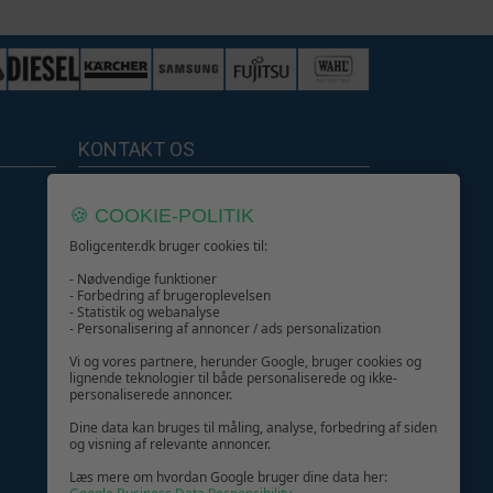
KONTAKT OS
Boligcenter.dk
🍪 COOKIE-POLITIK
Kundeservice
Boligcenter.dk bruger cookies til:
- Nødvendige funktioner
- Forbedring af brugeroplevelsen
- Statistik og webanalyse
- Personalisering af annoncer / ads personalization
GIV GLÆDE MED ET GAVEKORT!
Vi og vores partnere, herunder Google, bruger cookies og
lignende teknologier til både personaliserede og ikke-
personaliserede annoncer.
Dine data kan bruges til måling, analyse, forbedring af siden
og visning af relevante annoncer.
Læs mere om hvordan Google bruger dine data her: