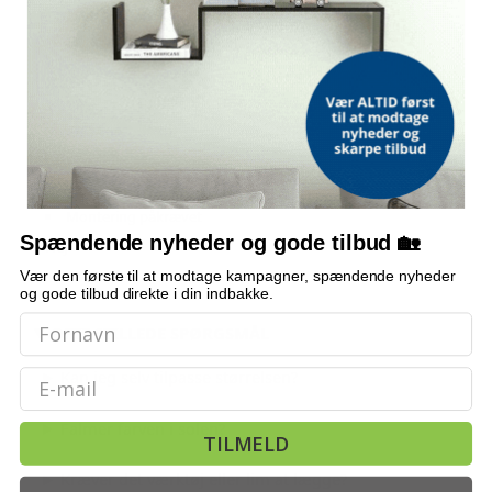
1 × 20 m (B × L)
1.874,-
Grøn - 1 x 15 m - 1 stk - 40 mm
1.499,-
LUVHØJDE
437,-
20 mm
Grøn - 1 x 2 m - 1 stk - 30 mm
299,-
SAMLET VÆGT
Ca. 1.306 g/m²
UV-RESISTENT
Montering påkrævet
Spændende nyheder og gode tilbud 🏡
Nej
Vær den første til at modtage kampagner, spændende nyheder
og gode tilbud direkte i din indbakke.
OFTE STILLEDE SPØRGSMÅL
Email
Kan jeg selv tilpasse størrelsen?
Falmer farven i solen?
TILMELD
Kræver det værktøj eller lim at lægge?