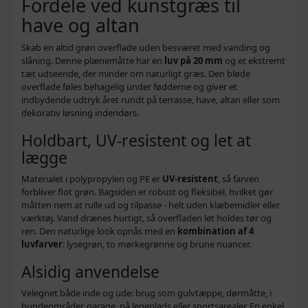
Fordele ved kunstgræs til
404,-
Kunstgræs 200 × 100 × 3 cm - PP & PE
have og altan
359,-
udendørs græstæppe
Skab en altid grøn overflade uden besværet med vanding og
424,-
Kunstgræs 200 × 100 × 4 cm - PP & PE, UV- og
slåning. Denne plænemåtte har en
luv på 20 mm
og et ekstremt
379,-
vejrbestandigt
tæt udseende, der minder om naturligt græs. Den bløde
overflade føles behagelig under fødderne og giver et
735,-
indbydende udtryk året rundt på terrasse, have, altan eller som
Kunstgræs 500 × 100 cm - PP & PE, 4 cm
589,-
dekorativ løsning indendørs.
stråhøjde
Holdbart, UV-resistent og let at
672,-
Kunstgræs 500 × 100 × 3 cm - PP & PE, UV- og
lægge
649,-
vejrbestandigt
Materialet i polypropylen og PE er
UV-resistent
, så farven
739,-
Kunstgræs i PP & PE - vejrbestandig, UV-
forbliver flot grøn. Bagsiden er robust og fleksibel, hvilket gør
699,-
bestandig rulle
måtten nem at rulle ud og tilpasse - helt uden klæbemidler eller
værktøj. Vand drænes hurtigt, så overfladen let holdes tør og
1.020,-
Kunstgræs 800 × 100 × 4 cm - PP & PE, vejr-
ren. Den naturlige look opnås med en
kombination af 4
829,-
og UV-bestandigt
luvfarver
: lysegrøn, to mørkegrønne og brune nuancer.
Alsidig anvendelse
1.105,-
Kunstgræs 1000 × 100 × 3 cm -
929,-
UV‑bestandig PP & PE rulle
Velegnet både inde og ude: brug som gulvtæppe, dørmåtte, i
hundeområder, garage, på legeplads eller sportsarealer. En enkel