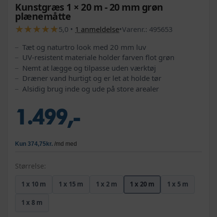
Kunstgræs 1 × 20 m - 20 mm grøn
plænemåtte
★
★
★
★
★
★
★
★
★
★
5,0
•
1
anmeldelse
•
Varenr.:
495653
Tæt og naturtro look med 20 mm luv
UV-resistent materiale holder farven flot grøn
Nemt at lægge og tilpasse uden værktøj
Dræner vand hurtigt og er let at holde tør
Alsidig brug inde og ude på store arealer
1.499,-
Størrelse:
1 x 10 m
1 x 15 m
1 x 2 m
1 x 20 m
1 x 5 m
1 x 8 m