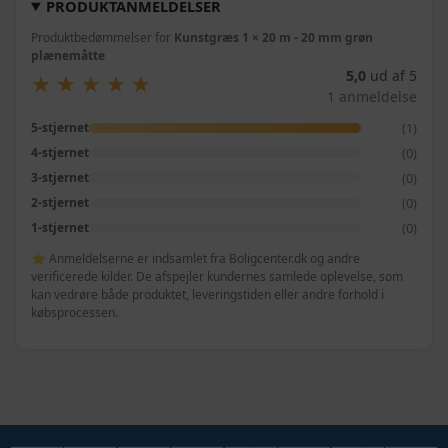
PRODUKTANMELDELSER
Produktbedømmelser for
Kunstgræs 1 × 20 m - 20 mm grøn
plænemåtte
5,0
ud af 5
★
★
★
★
★
★
★
★
★
★
1 anmeldelse
(1)
5-stjernet
(0)
4-stjernet
(0)
3-stjernet
(0)
2-stjernet
(0)
1-stjernet
⭐ Anmeldelserne er indsamlet fra Boligcenter.dk og andre
verificerede kilder. De afspejler kundernes samlede oplevelse, som
kan vedrøre både produktet, leveringstiden eller andre forhold i
købsprocessen.