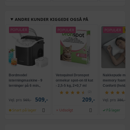
ANDRE KUNDER KIGGEDE OGSÅ PÅ
POPULÆR
POPULÆR
POPULÆR
TI
Bordmodel
Vetoquinol Dronspot
Nakkepude med
isterningmaskine - 9
ormekur spot-on til kat
memory foam -
terninger på 6 min.,
- 2,5-5 kg, 2×0,7 ml
Conforti (hvid/gr
selvrensende, sort
(2)
509,-
209,-
Vejl. pris
569,-
Vejl. pris
386,-
Snart på lager
Udsolgt
På lager