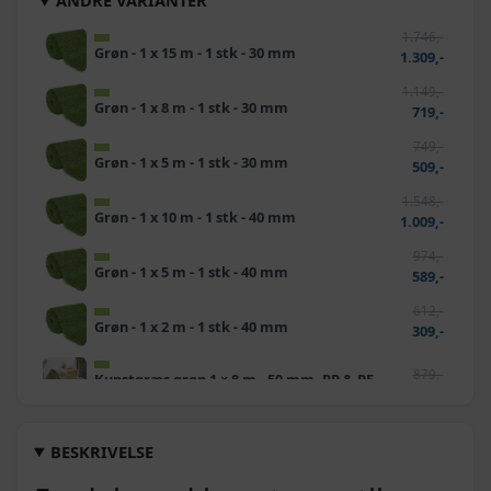
ANDRE VARIANTER
1.746,-
Grøn - 1 x 15 m - 1 stk - 30 mm
1.309,-
1.149,-
Grøn - 1 x 8 m - 1 stk - 30 mm
719,-
749,-
Grøn - 1 x 5 m - 1 stk - 30 mm
509,-
1.548,-
Grøn - 1 x 10 m - 1 stk - 40 mm
1.009,-
974,-
Grøn - 1 x 5 m - 1 stk - 40 mm
589,-
612,-
Grøn - 1 x 2 m - 1 stk - 40 mm
309,-
879,-
Kunstgræs grøn 1 × 8 m - 50 mm, PP & PE,
849,-
UV‑bestandigt
359,-
Kunstgræs i PP & PE - vejr- og UV-
BESKRIVELSE
339,-
bestandigt, hurtig dræning