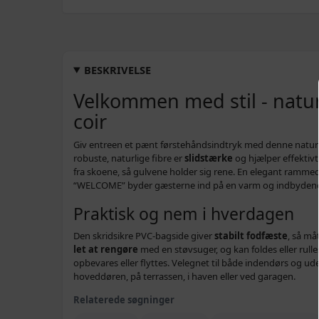
BESKRIVELSE
Velkommen med stil - natur
coir
Giv entreen et pænt førstehåndsindtryk med denne naturf
robuste, naturlige fibre er
slidstærke
og hjælper effektiv
fra skoene, så gulvene holder sig rene. En elegant ramme
“WELCOME” byder gæsterne ind på en varm og indbyden
Praktisk og nem i hverdagen
Den skridsikre PVC-bagside giver
stabilt fodfæste
, så må
let at rengøre
med en støvsuger, og kan foldes eller rull
opbevares eller flyttes. Velegnet til både indendørs og ud
hoveddøren, på terrassen, i haven eller ved garagen.
Relaterede søgninger