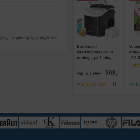
ejl og mangler, og oplysningerne er
Bordmodel
Vetoq
isterningmaskine - 9
ormeku
terninger på 6 min.,
- 2,5-
selvrensende, sort
509,-
Vejl. pris
569,-
Snart på lager
På 