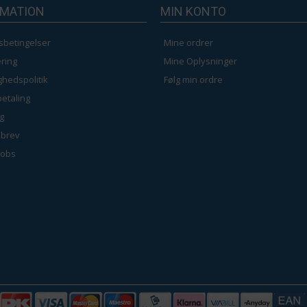
RMATION
MIN KONTO
sbetingelser
Mine ordrer
ring
Mine Oplysninger
ighedspolitik
Følg min ordre
betaling
g
brev
jobs