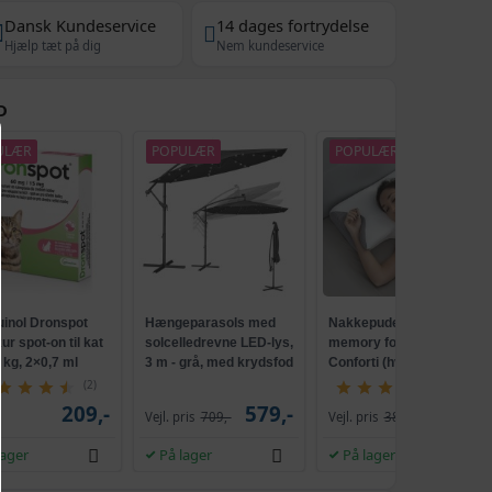
Dansk Kundeservice
14 dages fortrydelse
Hjælp tæt på dig
Nem kundeservice
D
ULÆR
POPULÆR
POPULÆR
TILBUD
uinol Dronspot
Hængeparasols med
Nakkepude med
r spot-on til kat
solcelledrevne LED-lys,
memory foam -
5 kg, 2×0,7 ml
3 m - grå, med krydsfod
Conforti (hvid/grå)
og krank, UPF 50+
(2)
(149)
209,-
579,-
229,-
Vejl. pris
709,-
Vejl. pris
386,-
lager
På lager
På lager