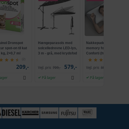
uinol Dronspot
Hængeparasols med
Nakkepude med
r spot-on til kat
solcelledrevne LED-lys,
memory foam -
5 kg, 2×0,7 ml
3 m - grå, med krydsfod
Conforti (hvid/grå)
og krank, UPF 50+
(2)
(149)
209,-
579,-
229,-
Vejl. pris
709,-
Vejl. pris
386,-
lager
På lager
På lager