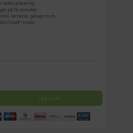
r stabil placering
ges på få minutter
ntré, terrasse, garage m.m.
“WELCOME”-motiv
Læg i kurv