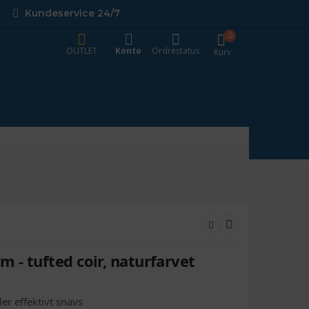
Kundeservice 24/7
0
OUTLET
Konto
Ordrestatus
Kurv
m - tufted coir, naturfarvet
er effektivt snavs