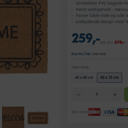
Skridsikker PVC-bagside fo
Nemt vedligehold - støvsu
Passer både inde og ude: e
Indbydende design med 
259,-
278,-
Vejl. pris
Størrelse:
40 x 60 cm
45 x 75 cm
−
+
Betal med: