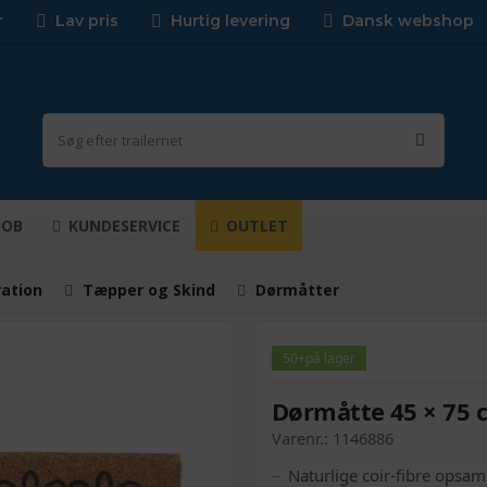
r
Lav pris
Hurtig levering
Dansk webshop
JOB
KUNDESERVICE
OUTLET
ration
Tæpper og Skind
Dørmåtter
50+
på lager
Dørmåtte 45 × 75 c
Varenr.:
1146886
Naturlige coir-fibre opsaml