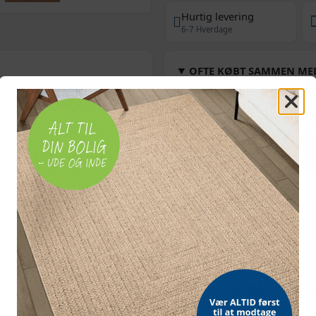
Hurtig levering
6-7 Hverdage
OFTE KØBT SAMMEN ME
lig dørmåtte i
POPULÆR
POP
arvede dørmåtte i coir. De
t med at fjerne snavs og mudder
dekoration og teksten
de måde.
Bordmodel
Vetoq
isterningmaskine - 9
ormeku
tten bliver, hvor den skal. Den er
terninger på 6 min.,
- 2,5-
es sammen, når den skal
selvrensende, sort
endørs brug - perfekt ved
509,-
Vejl. pris
569,-
Snart på lager
På 