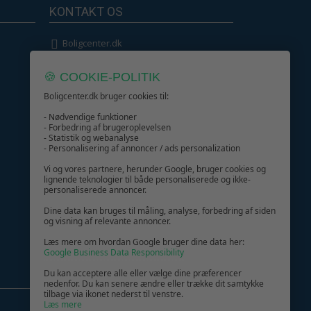
KONTAKT OS
Boligcenter.dk
Kundeservice
🍪 COOKIE-POLITIK
Boligcenter.dk bruger cookies til:
- Nødvendige funktioner
- Forbedring af brugeroplevelsen
- Statistik og webanalyse
GIV GLÆDE MED ET GAVEKORT!
- Personalisering af annoncer / ads personalization
Vi og vores partnere, herunder Google, bruger cookies og
lignende teknologier til både personaliserede og ikke-
personaliserede annoncer.
Dine data kan bruges til måling, analyse, forbedring af siden
og visning af relevante annoncer.
Læs mere om hvordan Google bruger dine data her:
Google Business Data Responsibility
Du kan acceptere alle eller vælge dine præferencer
nedenfor. Du kan senere ændre eller trække dit samtykke
tilbage via ikonet nederst til venstre.
Læs mere