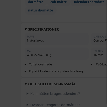
dørmåtte
coir måtte
udendørs dørmåtte
natur dørmåtte
SPECIFIKATIONER
FARVE
MATERIALE
Naturfarvet
Coir og 
MÅL
TYKKELSE
45 × 75 cm (B × L)
16 mm
Tuftet overflade
PVC-bag
Egnet til indendørs og udendørs brug
OFTE STILLEDE SPØRGSMÅL
Kan måtten bruges udendørs?
Hvordan rengøres dørmåtten?