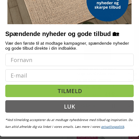
skridsikker dørmåtte
ALTERNATIVE VARER
TILBUD
TILB
Spændende nyheder og gode tilbud 🏡
Vær den første til at modtage kampagner, spændende nyheder
og gode tilbud direkte i din indbakke.
PVC
Dørmåtte 90×150 cm -
Dørmå
Email
beige entrémåtte med
beige 
skridsikker bagside
skrid
side
(61)
TILMELD
419,-
Vejl. pris
437,-
Vejl. p
LUK
På lager
På 
*Ved tilmelding accepterer du at modtage nyhedsbreve med tilbud og inspiration. Du
ANDRE KUNDER KIGGED
kan altid afmelde dig via linket i vores emails. Læs mere i vores
privatlivspolitik
.
POPULÆR
POP