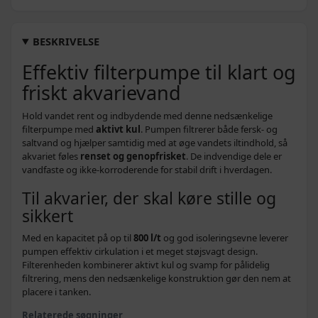
BESKRIVELSE
Effektiv filterpumpe til klart og
friskt akvarievand
Hold vandet rent og indbydende med denne nedsænkelige
filterpumpe med
aktivt kul
. Pumpen filtrerer både fersk- og
saltvand og hjælper samtidig med at øge vandets iltindhold, så
akvariet føles
renset og genopfrisket
. De indvendige dele er
vandfaste og ikke‑korroderende for stabil drift i hverdagen.
Til akvarier, der skal køre stille og
sikkert
Med en kapacitet på op til
800 l/t
og god isoleringsevne leverer
pumpen effektiv cirkulation i et meget støjsvagt design.
Filterenheden kombinerer aktivt kul og svamp for pålidelig
filtrering, mens den nedsænkelige konstruktion gør den nem at
placere i tanken.
Relaterede søgninger