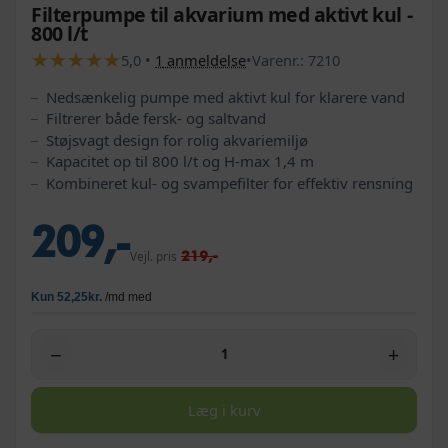
Filterpumpe til akvarium med aktivt kul -
800 l/t
★
★
★
★
★
★
★
★
★
★
5,0
•
1
anmeldelse
•
Varenr.:
7210
Nedsænkelig pumpe med aktivt kul for klarere vand
Filtrerer både fersk- og saltvand
Støjsvagt design for rolig akvariemiljø
Kapacitet op til 800 l/t og H-max 1,4 m
Kombineret kul- og svampefilter for effektiv rensning
209,-
219,-
Vejl. pris
−
+
Læg i kurv