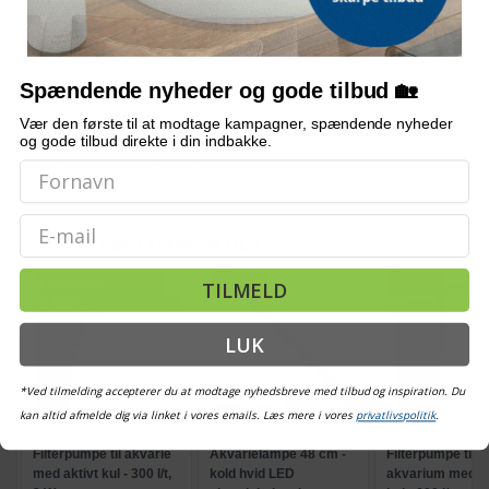
Larmer pumpen meget?
Spændende nyheder og gode tilbud 🏡
Hvad består filteret af?
Vær den første til at modtage kampagner, spændende nyheder
og gode tilbud direkte i din indbakke.
Bemærk: FAQ er vejledende information. Vi tager forbehold for fejl og
mangler, og oplysningerne er ikke juridisk bindende.
Email
OFTE KØBT SAMMEN MED
POPULÆR
TILBUD
TILBUD
TILBUD
TILMELD
LUK
*Ved tilmelding accepterer du at modtage nyhedsbreve med tilbud og inspiration. Du
kan altid afmelde dig via linket i vores emails. Læs mere i vores
privatlivspolitik
.
Filterpumpe til akvarie
Akvarielampe 48 cm -
Filterpumpe til
med aktivt kul - 300 l/t,
kold hvid LED
akvarium med ak