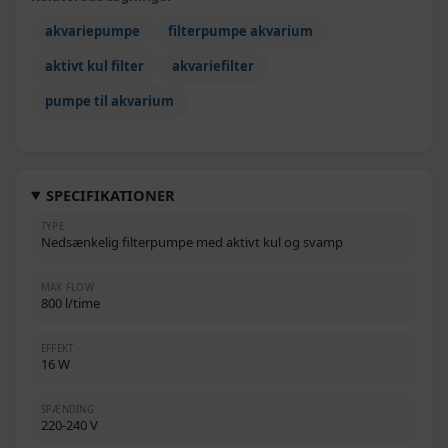
akvariepumpe
filterpumpe akvarium
aktivt kul filter
akvariefilter
pumpe til akvarium
SPECIFIKATIONER
TYPE
Nedsænkelig filterpumpe med aktivt kul og svamp
MAX FLOW
800 l/time
EFFEKT
16 W
SPÆNDING
220-240 V