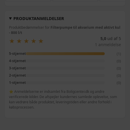
PRODUKTANMELDELSER
Produktbedømmelser for
Filterpumpe til akvarium med aktivt kul
- 800 l/t
5,0
ud af 5
★
★
★
★
★
★
★
★
★
★
1 anmeldelse
(1)
5-stjernet
(0)
4-stjernet
(0)
3-stjernet
(0)
2-stjernet
(0)
1-stjernet
⭐ Anmeldelserne er indsamlet fra Boligcenter.dk og andre
verificerede kilder. De afspejler kundernes samlede oplevelse, som
kan vedrøre både produktet, leveringstiden eller andre forhold i
købsprocessen.