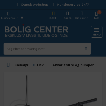
Dansk webshop
Kundeservice 24/7
0
0
Kurv
Kundeservice
OUTLET
Konto
Ordrestatus
MENU
Kæledyr
Fisk
Akvariefiltre og pumper