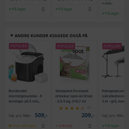
1.
1.169,-
På lager
På lager
På lager
ANDRE KUNDER KIGGEDE OGSÅ PÅ
POPULÆR
POPULÆR
POPULÆR
Bordmodel
Vetoquinol Dronspot
Hængeparasols
isterningmaskine - 9
ormekur spot-on til kat
solcelledrevne L
terninger på 6 min.,
- 2,5-5 kg, 2×0,7 ml
3 m - grå, med k
selvrensende, sort
og krank, UPF 5
(2)
509,-
209,-
Vejl. pris
569,-
Vejl. pris
709,-
Snart på lager
Udsolgt
På lager