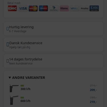
Betal med:
Hurtig levering
6-7 Hverdage
Dansk Kundeservice
Hjælp tæt på dig
14 dages fortrydelse
Nem kundeservice
ANDRE VARIANTER
274,-
300 l/h
209,-
268,-
600 l/h
219,-