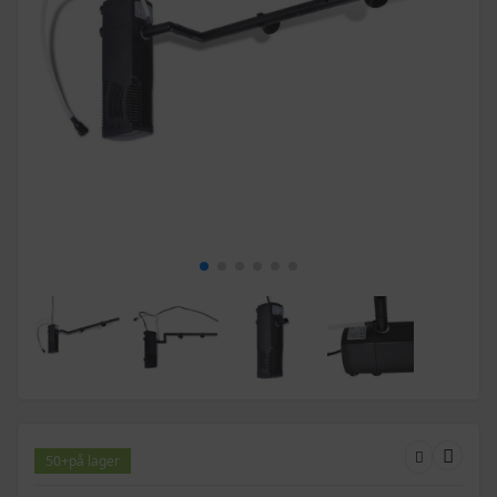
50+
på lager