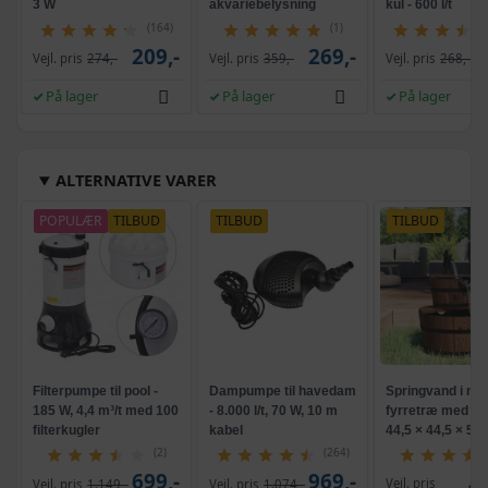
3 W
akvariebelysning
kul - 600 l/t
(164)
(1)
209,-
269,-
Vejl. pris
274,-
Vejl. pris
359,-
Vejl. pris
268,-
På lager
På lager
På lager
ALTERNATIVE VARER
POPULÆR
TILBUD
TILBUD
TILBUD
Filterpumpe til pool -
Dampumpe til havedam
Springvand i ma
185 W, 4,4 m³/t med 100
- 8.000 l/t, 70 W, 10 m
fyrretræ med pu
filterkugler
kabel
44,5 × 44,5 × 58
(2)
(264)
699,-
969,-
Vejl. pris
Vejl. pris
1.149,-
Vejl. pris
1.074,-