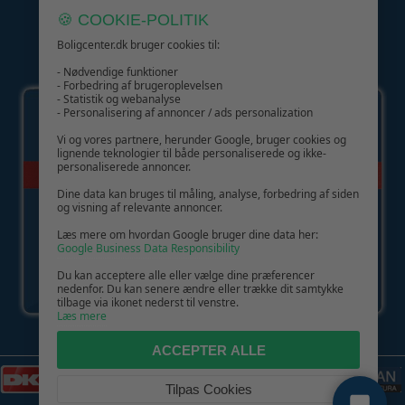
🍪 COOKIE-POLITIK
Boligcenter.dk bruger cookies til:
GIV GLÆDE MED ET GAVEKORT!
- Nødvendige funktioner
- Forbedring af brugeroplevelsen
- Statistik og webanalyse
- Personalisering af annoncer / ads personalization
Vi og vores partnere, herunder Google, bruger cookies og
lignende teknologier til både personaliserede og ikke-
personaliserede annoncer.
Dine data kan bruges til måling, analyse, forbedring af siden
og visning af relevante annoncer.
Læs mere om hvordan Google bruger dine data her:
Google Business Data Responsibility
Du kan acceptere alle eller vælge dine præferencer
nedenfor. Du kan senere ændre eller trække dit samtykke
tilbage via ikonet nederst til venstre.
Læs mere
ACCEPTER ALLE
Tilpas Cookies