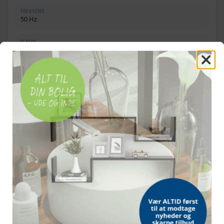
FREKVENS
50 Hz
H-MAX
1,4 m
MÅL
7,1 × 5,0 × 20,9 cm (L × B × H)
EGNET TIL
Fersk- og saltvand
EGENSKABER
Støjsvagt design, vandfaste og ikke‑korroderende dele
OFTE STILLEDE SPØRGSMÅL
Kan pumpen bruges i både fersk- og saltvand?
Hvor stor er pumpekapaciteten?