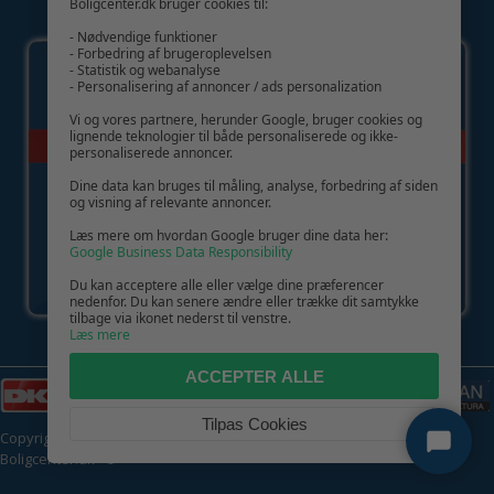
Boligcenter.dk bruger cookies til:
GIV GLÆDE MED ET GAVEKORT!
- Nødvendige funktioner
- Forbedring af brugeroplevelsen
- Statistik og webanalyse
- Personalisering af annoncer / ads personalization
Vi og vores partnere, herunder Google, bruger cookies og
lignende teknologier til både personaliserede og ikke-
personaliserede annoncer.
Dine data kan bruges til måling, analyse, forbedring af siden
og visning af relevante annoncer.
Læs mere om hvordan Google bruger dine data her:
Google Business Data Responsibility
Du kan acceptere alle eller vælge dine præferencer
nedenfor. Du kan senere ændre eller trække dit samtykke
tilbage via ikonet nederst til venstre.
Læs mere
ACCEPTER ALLE
Tilpas Cookies
Copyright © 2026 | CVR: DK41222093 | Alle rettigheder forbeholdes |
Boligcenter.dk
🍪