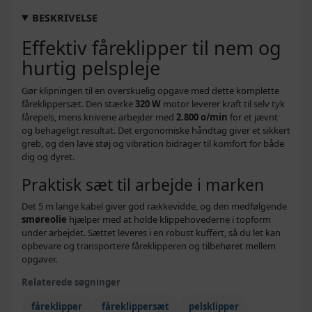
BESKRIVELSE
Effektiv fåreklipper til nem og
hurtig pelspleje
Gør klipningen til en overskuelig opgave med dette komplette
fåreklippersæt. Den stærke
320 W
motor leverer kraft til selv tyk
fårepels, mens knivene arbejder med
2.800 o/min
for et jævnt
og behageligt resultat. Det ergonomiske håndtag giver et sikkert
greb, og den lave støj og vibration bidrager til komfort for både
dig og dyret.
Praktisk sæt til arbejde i marken
Det 5 m lange kabel giver god rækkevidde, og den medfølgende
smøreolie
hjælper med at holde klippehovederne i topform
under arbejdet. Sættet leveres i en robust kuffert, så du let kan
opbevare og transportere fåreklipperen og tilbehøret mellem
opgaver.
Relaterede søgninger
fåreklipper
fåreklippersæt
pelsklipper