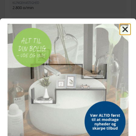
KLINGEHASTIGHED
2.800 o/min
SPÆNDING/FREKVENS
220-240 V, 50/60 Hz
VELEGNET TEMPERATUR
0-40 °C
LEVERES MED KUFFERT
Pakken indeholder
1 fåreklipper, 1 skruetrækker, 2 kulbørster, 1 rensebørste
OFTE STILLEDE SPØRGSMÅL
Hvad følger med i sættet?
Hvor stærk er motoren?
Hvor langt er kablet?