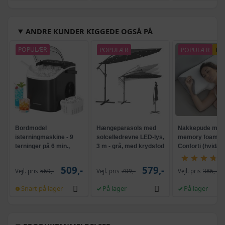
ANDRE KUNDER KIGGEDE OGSÅ PÅ
POPULÆR
POPULÆR
POPULÆR
TI
Bordmodel
Hængeparasols med
Nakkepude med
isterningmaskine - 9
solcelledrevne LED-lys,
memory foam -
terninger på 6 min.,
3 m - grå, med krydsfod
Conforti (hvid/gr
selvrensende, sort
og krank, UPF 50+
509,-
579,-
Vejl. pris
569,-
Vejl. pris
709,-
Vejl. pris
386,-
Snart på lager
På lager
På lager