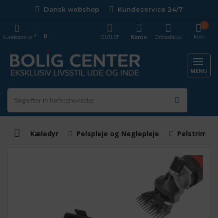
Dansk webshop
Kundeservice 24/7
0
0
Kurv
Kundeservice
OUTLET
Konto
Ordrestatus
MENU
Kæledyr
Pelspleje og Neglepleje
Pelstrimme