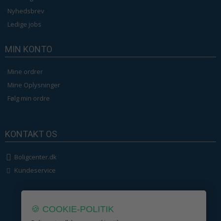
Nyhedsbrev
Ledige jobs
MIN KONTO
Mine ordrer
Mine Oplysninger
Følg min ordre
KONTAKT OS
Boligcenter.dk
Kundeservice
🍪 COOKIE-POLITIK