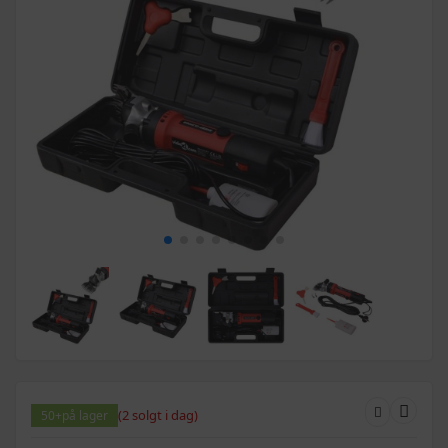
(2 solgt i dag)
50+
på lager