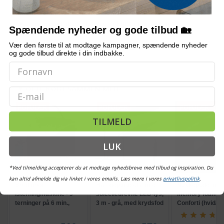
I hvilke temperaturer kan klipperen bruges?
Spændende nyheder og gode tilbud 🏡
Bemærk: FAQ er vejledende information. Vi tager forbehold for fejl og
Vær den første til at modtage kampagner, spændende nyheder
mangler, og oplysningerne er ikke juridisk bindende.
og gode tilbud direkte i din indbakke.
OFTE KØBT SAMMEN MED
Email
POPULÆR
POPULÆR
POPULÆR
TI
TILMELD
LUK
*Ved tilmelding accepterer du at modtage nyhedsbreve med tilbud og inspiration. Du
kan altid afmelde dig via linket i vores emails. Læs mere i vores
privatlivspolitik
.
Bordmodel
Hængeparasols med
Nakkepude med
isterningmaskine - 9
solcelledrevne LED-lys,
memory foam -
terninger på 6 min.,
3 m - grå, med krydsfod
Conforti (hvid/gr
selvrensende, sort
og krank, UPF 50+