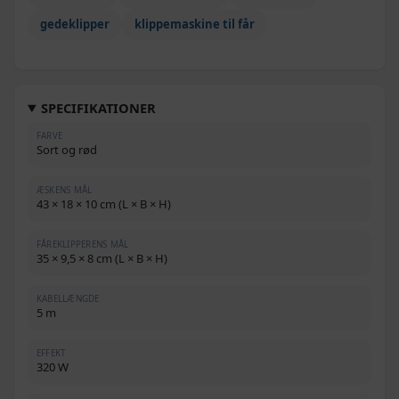
gedeklipper
klippemaskine til får
SPECIFIKATIONER
FARVE
Sort og rød
ÆSKENS MÅL
43 × 18 × 10 cm (L × B × H)
FÅREKLIPPERENS MÅL
35 × 9,5 × 8 cm (L × B × H)
KABELLÆNGDE
5 m
EFFEKT
320 W