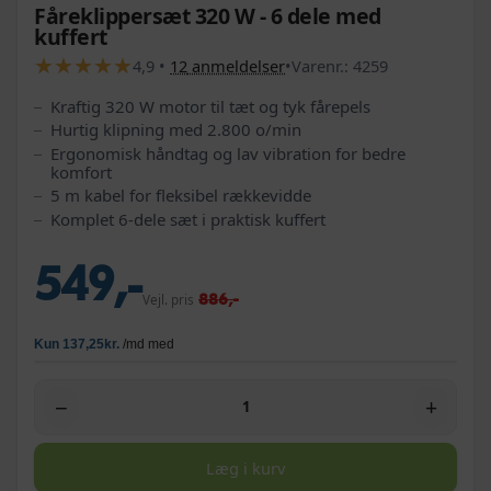
Fåreklippersæt 320 W - 6 dele med
kuffert
★
★
★
★
★
★
★
★
★
★
4,9
•
12
anmeldelser
•
Varenr.:
4259
Kraftig 320 W motor til tæt og tyk fårepels
Hurtig klipning med 2.800 o/min
Ergonomisk håndtag og lav vibration for bedre
komfort
5 m kabel for fleksibel rækkevidde
Komplet 6-dele sæt i praktisk kuffert
549,-
886,-
Vejl. pris
−
+
Læg i kurv