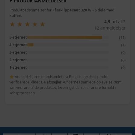
PRODUKTANMELDELSER
Produktbedømmelser for
Fåreklippersæt 320 W - 6 dele med
kuffert
4,9
ud af 5
★
★
★
★
★
★
★
★
★
★
12 anmeldelser
(11)
5-stjernet
(1)
4-stjernet
(0)
3-stjernet
(0)
2-stjernet
(0)
1-stjernet
⭐ Anmeldelserne er indsamlet fra Boligcenter.dk og andre
verificerede kilder. De afspejler kundernes samlede oplevelse, som
kan vedrøre både produktet, leveringstiden eller andre forhold i
købsprocessen.