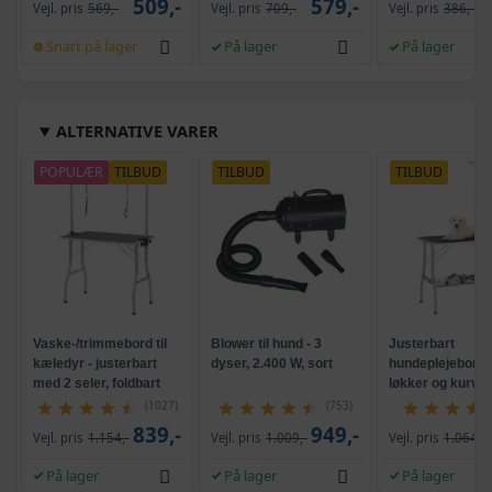
509,-
579,-
Vejl. pris
569,-
Vejl. pris
709,-
Vejl. pris
386,-
Snart på lager
På lager
På lager
ALTERNATIVE VARER
POPULÆR
TILBUD
TILBUD
TILBUD
Vaske-/trimmebord til
Blower til hund - 3
Justerbart
kæledyr - justerbart
dyser, 2.400 W, sort
hundeplejebord 
med 2 seler, foldbart
løkker og kurv -
foldbart, sort/sø
(1027)
(753)
839,-
949,-
Vejl. pris
1.154,-
Vejl. pris
1.009,-
Vejl. pris
1.064,-
På lager
På lager
På lager