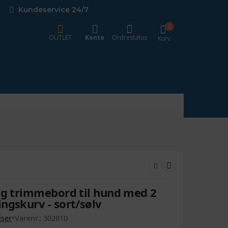
Kundeservice 24/7
0
OUTLET
Konto
Ordrestatus
Kurv
og trimmebord til hund med 2
ngskurv - sort/sølv
ser
•
Varenr.:
302810