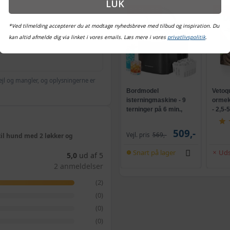
LUK
POPULÆR
POP
*Ved tilmelding accepterer du at modtage nyhedsbreve med tilbud og inspiration. Du
kan altid afmelde dig via linket i vores emails. Læs mere i vores
privatlivspolitik
.
ejl og mangler, og oplysningerne er
Bordmodel
Vetoq
isterningmaskine - 9
ormeku
terninger på 6 min.,
- 2,5-
selvrensende, sort
509,-
Vejl. pris
569,-
til hund med 2 løkker og
Snart på lager
Uds
5,0
ud af 5
2 anmeldelser
(2)
(0)
(0)
(0)