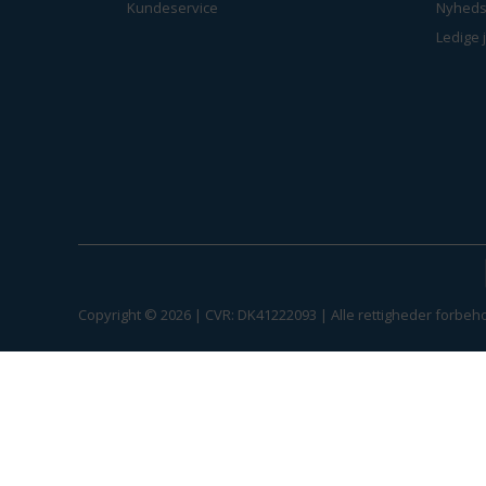
Kundeservice
Nyheds
Ledige 
Copyright © 2026 | CVR: DK41222093 | Alle rettigheder forbeho