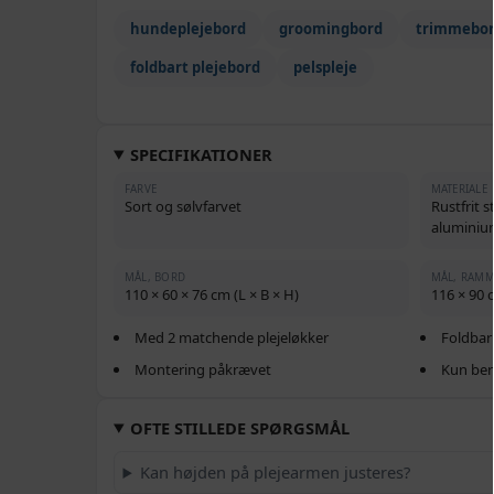
hundeplejebord
groomingbord
trimmebor
foldbart plejebord
pelspleje
SPECIFIKATIONER
FARVE
MATERIALE
Sort og sølvfarvet
Rustfrit s
aluminiu
MÅL, BORD
MÅL, RAMM
110 × 60 × 76 cm (L × B × H)
116 × 90 
Med 2 matchende plejeløkker
Foldbar
Montering påkrævet
Kun ber
OFTE STILLEDE SPØRGSMÅL
Kan højden på plejearmen justeres?