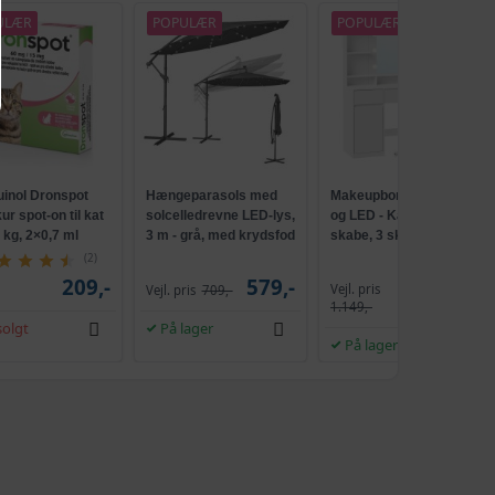
ULÆR
POPULÆR
POPULÆR
uinol Dronspot
Hængeparasols med
Makeupbord med spejl
r spot-on til kat
solcelledrevne LED-lys,
og LED - Kailyn, 2
5 kg, 2×0,7 ml
3 m - grå, med krydsfod
skabe, 3 skuffer, 5
og krank, UPF 50+
hylder, 9 dæmpbare
(2)
pærer, skydebeslag
209,-
579,-
Vejl. pris
Vejl. pris
709,-
1.009,-
uden værktøj - cloud
1.149,-
hvid
olgt
På lager
På lager