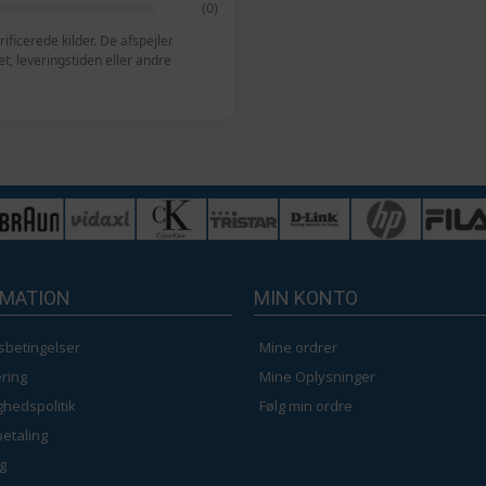
(0)
ficerede kilder. De afspejler
, leveringstiden eller andre
RMATION
MIN KONTO
sbetingelser
Mine ordrer
ring
Mine Oplysninger
ighedspolitik
Følg min ordre
betaling
g