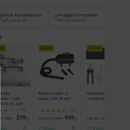
Dansk Kundeservice
14 dages fortrydelse
Hjælp tæt på dig
Nem kundeservice
D
UD
TILBUD
TILBUD
ængte
Blower til hund - 3
Hundesakse sæt 6 dele
lder - 2 stk.
dyser, 2.400 W, sort
- rustfrit stål, sølvfarvet
5×20 cm, sort
rueret træ
(93)
(753)
279,-
949,-
259,-
ris
304,-
Vejl. pris
1.009,-
Vejl. pris
305,-
lager
På lager
På lager