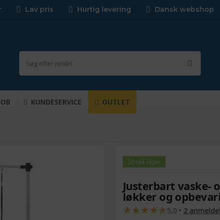
r
Lav pris
Hurtig levering
Dansk webshop
JOB
KUNDESERVICE
OUTLET
50+
på lager
Justerbart vaske- 
løkker og opbevari
★
★
★
★
★
★
★
★
★
★
5,0
•
2
anmeldel