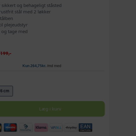
 sikkert og behageligt ståsted
ustfrit stål med 2 løkker
stålben
il plejeudstyr
e og tage med
.199,-
76 cm
Læg i kurv