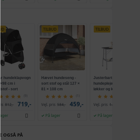
UD
TILBUD
TILBUD
ar hundeklapvogn
Hævet hundeseng -
Justerbart
×98 cm i
sort stof og stål 127 ×
hundeplejebord med 2
stof - sort
81 × 108 cm
løkker og kurv -
foldbart, sort/sølv
(9)
(1)
(2)
719,-
459,-
719,-
ris
812,-
Vejl. pris
584,-
Vejl. pris
1.064,-
lager
På lager
På lager
E OGSÅ PÅ