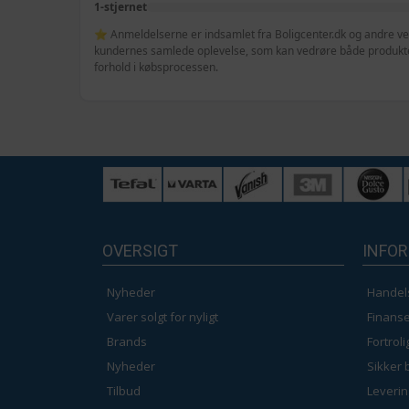
1-stjernet
⭐ Anmeldelserne er indsamlet fra Boligcenter.dk og andre veri
kundernes samlede oplevelse, som kan vedrøre både produktet
forhold i købsprocessen.
OVERSIGT
INFO
Nyheder
Handel
Varer solgt for nyligt
Finanse
Brands
Fortrol
Nyheder
Sikker 
Tilbud
Leverin