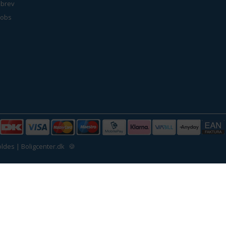
brev
jobs
ldes | Boligcenter.dk
🍪