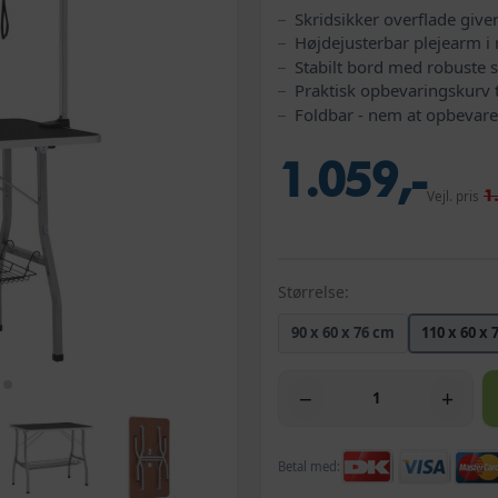
Skridsikker overflade giver
Højdejusterbar plejearm i r
Stabilt bord med robuste 
Praktisk opbevaringskurv t
Foldbar - nem at opbevar
1.059,-
1
Vejl. pris
Størrelse:
90 x 60 x 76 cm
110 x 60 x 
−
+
Betal med: