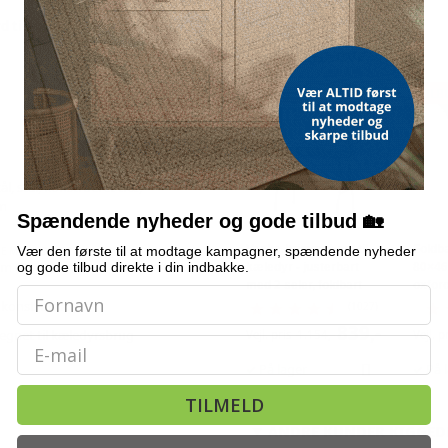
d til hund
ALTERNATIVE VARER
TILBUD
TILB
tål, stål, konstrueret træ,
m
Spændende nyheder og gode tilbud 🏡
Vaske-/trimmebord til
Foldb
Vær den første til at modtage kampagner, spændende nyheder
E MED LØKKER
cm (B × H)
og gode tilbud direkte i din indbakke.
kæledyr - justerbart
80×46
med 2 seler, foldbart
oxford
 konstruktion
(1027)
839,-
egnet til kæledyrsbrug
Vejl. pris
1.154,-
Vejl. p
Email
På lager
På 
TILMELD
ANDRE KUNDER KIGGED