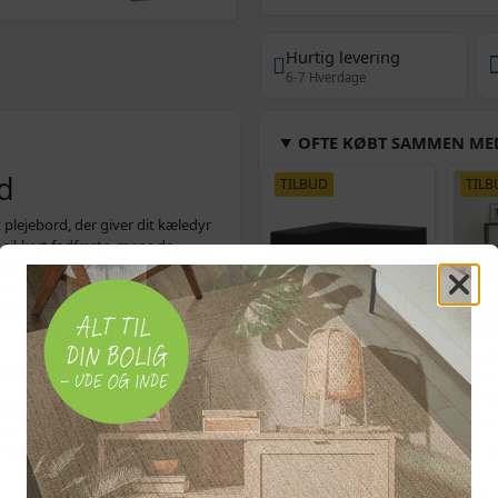
Hurtig levering
6-7 Hverdage
OFTE KØBT SAMMEN ME
d
TILBUD
TILB
plejebord, der giver dit kæledyr
r sikkert fodfæste, mens de
dejusterbare plejearm i rustfrit
der trimning og vask.
Justerbar
il både hjemmebrug og mobile
L-formet
Vægh
aring
havemøbelovertræk
kubehy
250×250×90 cm - sort,
100×1
en roligt, og den rummelige
12 snørehuller
konst
(496)
kamme, shampoo og andet udstyr.
379,-
r tage med på farten.
Vejl. p
På lager
På 