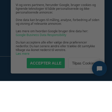
GIV GLÆDE MED ET GAVEKORT!
Vi og vores partnere, herunder Google, bruger cookies og
lignende teknologier til både personaliserede og ikke-
personaliserede annoncer.
Dine data kan bruges til måling, analyse, forbedring af siden
og visning af relevante annoncer.
Læs mere om hvordan Google bruger dine data her:
Google Business Data Responsibility
Du kan acceptere alle eller vælge dine præferencer
nedenfor. Du kan senere ændre eller trække dit samtykke
tilbage via ikonet nederst til venstre.
Læs mere
ACCEPTER ALLE
Tilpas Cookies