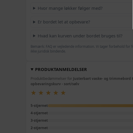
Hvor mange løkker følger med?
Er bordet let at opbevare?
Hvad kan kurven under bordet bruges til?
Bemærk: FAQ er vejledende information. Vi tager forbehold for f
ikke juridisk bindende.
PRODUKTANMELDELSER
Produktbedømmelser for
Justerbart vaske- og trimmebord 
opbevaringskurv - sort/sølv
★
★
★
★
★
★
★
★
★
★
5-stjernet
4-stjernet
3-stjernet
2-stjernet