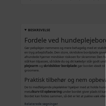
BESKRIVELSE
Fordele ved hundeplejebor
Gør pelsplejen nemmere og mere behagelig med et stabilt 
en tryg arbejdsflade. Den store, skridsikre bordplade give
afrundede hjørner mindsker risikoen for skrammer. Den høj
stål kan tilpasses, så både du og dit kæledyr står godt un
plejearm
og
skridsikker bordplade
gør bordet ideelt t
groomere.
Praktisk tilbehør og nem opbev
De to medfølgende plejeløkker hjælper med at holde hund
metal
kurv til opbevaring
under bordet giver plads til 
Bordet kan foldes sammen, så det er let at pakke væk elle
Relaterede søgninger