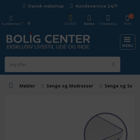
Dansk webshop
Kundeservice 24/7
0
0
Kurv
Kundeservice
OUTLET
Konto
Ordrestatus
MENU
Møbler
Senge og Madrasser
Senge og Sen