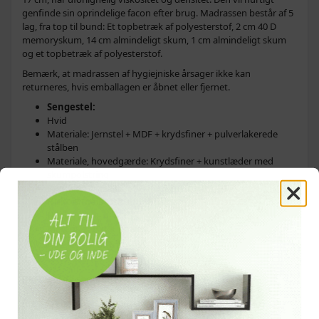
genfinde sin oprindelige facon efter brug. Madrassen består af 5
lag, fra top til bund: Et topbetræk af polyesterstof, 2 cm 40 D
memoryskum, 14 cm almindeligt skum, 1 cm almindeligt skum
og et topbetræk af polyesterstof.
Bemærk, at madrassen af hygiejniske årsager ikke kan
returneres, hvis emballagen er åbnet eller fjernet.
Sengestel:
Hvid
Materiale: Jernstel + MDF + krydsfiner + pulverlakerede
stålben
Materiale, hovedgærde: Krydsfiner + kunstlæder med
skumpolstring
Produktmål: 223 x 145 x 69,5 cm (L x B x H)
Hukommelsesskummadras:
Hvid
Materiale: 100 % polyester
Mål: 200 x 140 x 17 cm (L x B x H)
Lavet af 5 lag
Relaterede søgninger
dobbeltseng
dobbeltsenge
betrukket seng