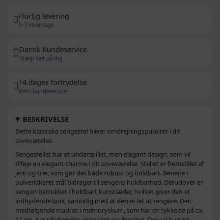
Hurtig levering
5-7 Hverdage
Dansk Kundeservice
Hjælp tæt på dig
14 dages fortrydelse
Nem kundeservice
BESKRIVELSE
Dette klassiske sengestel bliver omdrejningspunktet i dit
soveværelse.
Sengestellet har et underspillet, men elegant design, som vil
tilføje en elegant charme i dit soveværelse. Stellet er fremstillet af
jern og træ, som gør det både robust og holdbart. Benene i
pulverlakeret stål bidrager til sengens holdbarhed. Derudover er
sengen betrukket i holdbart kunstlæder, hvilket giver den et
indbydende look, samtidig med at den er let at rengøre. Den
medfølgende madras i memoryskum, som har en tykkelse på ca.
17 cm, har uforlignelig viskositet og densitet. Den vil hurtigt