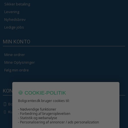
Sikker betaling
Levering
Nyhedsbrev
Ledige jobs
MIN KONTO
Mine ordrer
Mine Oplysninger
Følg min ordre
KONTAKT OS
🍪 COOKIE-POLITIK
Boligcenter.dk bruger cookies til:
Boligcenter.dk
- Nødvendige funktioner
Kundeservice
- Forbedring af brugeroplevelsen
- Statistik og webanalyse
- Personalisering af annoncer / ads personalization