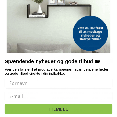
betrukne senge
seng
senge
sengestel med madras
OFTE KØBT SAMMEN MED
POPULÆR
POPULÆR
POPULÆR
Spændende nyheder og gode tilbud 🏡
Vær den første til at modtage kampagner, spændende nyheder
og gode tilbud direkte i din indbakke.
Bordmodel
Vetoquinol Dronspot
Hængeparasols
Email
isterningmaskine - 9
ormekur spot-on til kat
solcelledrevne L
terninger på 6 min.,
- 2,5-5 kg, 2×0,7 ml
3 m - grå, med k
selvrensende, sort
og krank, UPF 5
(2)
TILMELD
509,-
209,-
Vejl. pris
569,-
Vejl. pris
709,-