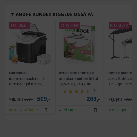
ANDRE KUNDER KIGGEDE OGSÅ PÅ
POPULÆR
POPULÆR
POPULÆR
Bordmodel
Vetoquinol Dronspot
Hængeparasols
isterningmaskine - 9
ormekur spot-on til kat
solcelledrevne L
terninger på 6 min.,
- 2,5-5 kg, 2×0,7 ml
3 m - grå, med k
selvrensende, sort
og krank, UPF 5
(2)
509,-
209,-
Vejl. pris
569,-
Vejl. pris
709,-
Snart på lager
På lager
På lager