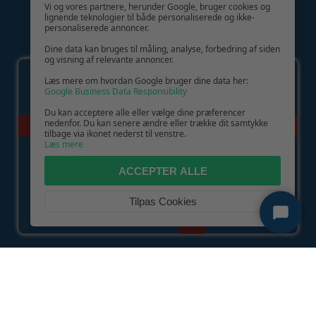
Vi og vores partnere, herunder Google, bruger cookies og
lignende teknologier til både personaliserede og ikke-
personaliserede annoncer.
GIV GLÆDE MED ET GAVEKORT!
Dine data kan bruges til måling, analyse, forbedring af siden
og visning af relevante annoncer.
Læs mere om hvordan Google bruger dine data her:
Google Business Data Responsibility
Du kan acceptere alle eller vælge dine præferencer
nedenfor. Du kan senere ændre eller trække dit samtykke
tilbage via ikonet nederst til venstre.
Læs mere
ACCEPTER ALLE
Tilpas Cookies
Copyright © 2026 | CVR: DK41222093 | Alle rettigheder forbeholdes |