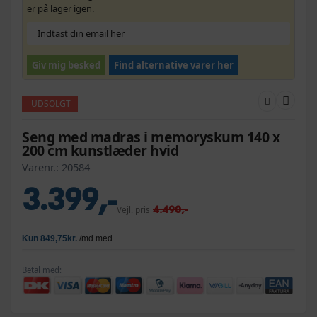
er på lager igen.
Giv mig besked
Find alternative varer her
UDSOLGT
Seng med madras i memoryskum 140 x
200 cm kunstlæder hvid
Varenr.:
20584
3.399,-
4.490,-
Vejl. pris
Betal med: