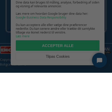
Dine data kan bruges til måling, analyse, forbedring af siden
og visning af relevante annoncer.
Læs mere om hvordan Google bruger dine data her:
Google Business Data Responsibility
Du kan acceptere alle eller vælge dine præferencer
nedenfor. Du kan senere ændre eller trække dit samtykke
tilbage via ikonet nederst til venstre.
Læs mere
ACCEPTER ALLE
Tilpas Cookies
Copyright © 2026 | CVR: DK41222093 | Alle rettigheder forbeholdes |
Boligcenter.dk
🍪