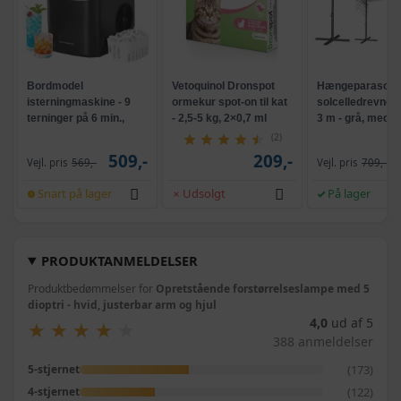
Bordmodel
Vetoquinol Dronspot
Hængeparasols
isterningmaskine - 9
ormekur spot-on til kat
solcelledrevne L
terninger på 6 min.,
- 2,5-5 kg, 2×0,7 ml
3 m - grå, med k
selvrensende, sort
og krank, UPF 5
(2)
509,-
209,-
Vejl. pris
569,-
Vejl. pris
709,-
Snart på lager
Udsolgt
På lager
PRODUKTANMELDELSER
Produktbedømmelser for
Opretstående forstørrelseslampe med 5
dioptri - hvid, justerbar arm og hjul
4,0
ud af 5
★
★
★
★
★
★
★
★
★
★
388 anmeldelser
(173)
5-stjernet
(122)
4-stjernet