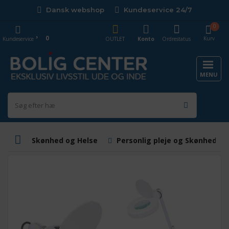
Dansk webshop
Kundeservice 24/7
0
0
Kurv
Kundeservice
OUTLET
Konto
Ordrestatus
MENU
Skønhed og Helse
Personlig pleje og Skønhed