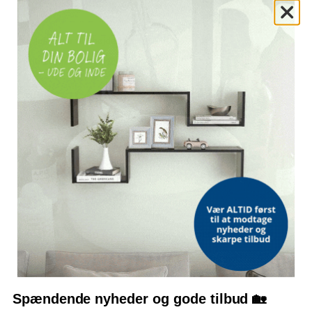
FATNING
G10Q
Justerbar til 4 højder
Med hjul for nem flytning
OFTE STILLEDE SPØRGSMÅL
Hvor meget forstørrer lampen?
Kan lampen flyttes rundt?
Er armen justerbar?
Hvilken pære/fatning bruger lampen?
Bemærk: FAQ er vejledende information. Vi tager forbehold for fejl og
mangler, og oplysningerne er ikke juridisk bindende.
Spændende nyheder og gode tilbud 🏡