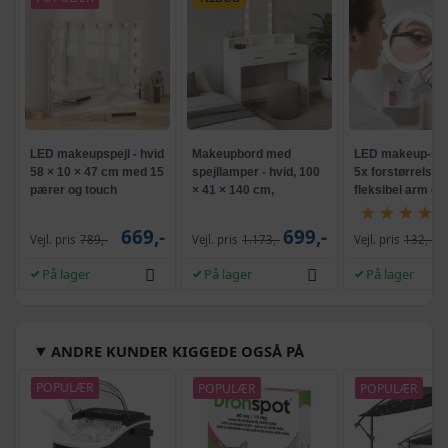
LED makeupspejl - hvid
Makeupbord med
LED makeup-spe
58 × 10 × 47 cm med 15
spejllamper - hvid, 100
5x forstørrelse,
pærer og touch
× 41 × 140 cm,
fleksibel arm og
konstrueret træ
sugekop
669,-
699,-
Vejl. pris
789,-
Vejl. pris
1.173,-
Vejl. pris
132,-
På lager
På lager
På lager
ANDRE KUNDER KIGGEDE OGSÅ PÅ
POPULÆR
POPULÆR
POPULÆR