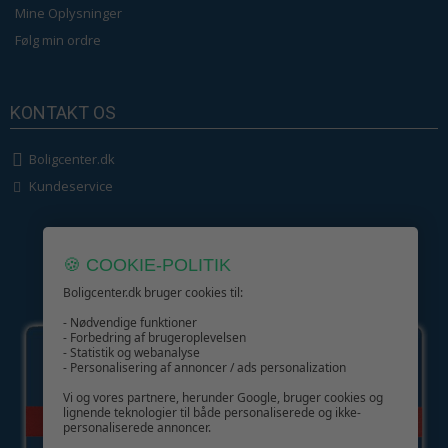
Mine Oplysninger
Følg min ordre
KONTAKT OS
Boligcenter.dk
Kundeservice
🍪 COOKIE-POLITIK
Boligcenter.dk bruger cookies til:
GIV GLÆDE MED ET GAVEKORT!
- Nødvendige funktioner
- Forbedring af brugeroplevelsen
- Statistik og webanalyse
- Personalisering af annoncer / ads personalization
Vi og vores partnere, herunder Google, bruger cookies og
lignende teknologier til både personaliserede og ikke-
personaliserede annoncer.