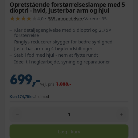
Opretstående forstørrelseslampe med 5
dioptri - hvid, justerbar arm og hjul
★
★
★
★
★
★
★
★
★
★
4,0
•
388
anmeldelser
•
Varenr.:
95
Klar detaljegengivelse med 5 dioptri og 2,75×
forstørrelse
Ringlys reducerer skygger for bedre synlighed
Justerbar arm og 4 højdeindstillinger
Stabil fod med hjul - nem at flytte rundt
Ideel til neglearbejde, syning og reparationer
699,-
1.088,-
Vejl. pris
−
+
Læg i kurv