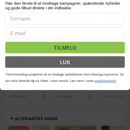
Vær den første til at modtage kampagner, spændende nyheder
OFTE KØBT SAMMEN MED
og gode tilbud direkte i din indbakke.
TILBUD
TILBUD
TILBUD
Email
TILMELD
LUK
Kontorstol i sort -
Sammenfoldeligt
Ringlys med stat
højdejusterbar
manicurebord med hjul
iggual IGG31724
drejestol med hjul
- hvid, inkl.
cm
*Ved tilmelding accepterer du at modtage nyhedsbreve med tilbud og inspiration. Du
håndledspude
(738)
(319)
kan altid afmelde dig via linket i vores emails. Læs mere i vores
privatlivspolitik
.
489,-
609,-
Vejl. pris
624,-
Vejl. pris
980,-
Vejl. pris
332,-
På lager
På lager
Få på lager
ALTERNATIVE VARER
POPULÆR
TILBUD