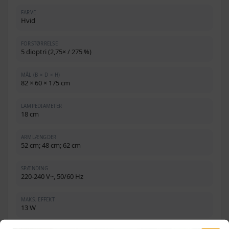
FARVE
Hvid
FORSTØRRELSE
5 dioptri (2,75× / 275 %)
MÅL (B × D × H)
82 × 60 × 175 cm
LAMPEDIAMETER
18 cm
ARMLÆNGDER
52 cm; 48 cm; 62 cm
SPÆNDING
220-240 V~, 50/60 Hz
MAKS. EFFEKT
13 W