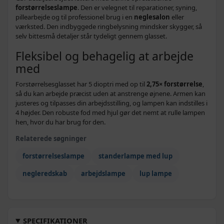
forstørrelseslampe
. Den er velegnet til reparationer, syning,
pillearbejde og til professionel brug i en
neglesalon
eller
værksted. Den indbyggede ringbelysning mindsker skygger, så
selv bittesmå detaljer står tydeligt gennem glasset.
Fleksibel og behagelig at arbejde
med
Forstørrelsesglasset har 5 dioptri med op til
2,75× forstørrelse
,
så du kan arbejde præcist uden at anstrenge øjnene. Armen kan
justeres og tilpasses din arbejdsstilling, og lampen kan indstilles i
4 højder. Den robuste fod med hjul gør det nemt at rulle lampen
hen, hvor du har brug for den.
Relaterede søgninger
forstørrelseslampe
standerlampe med lup
negleredskab
arbejdslampe
lup lampe
SPECIFIKATIONER