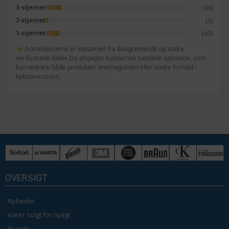
(44)
3-stjernet
(9)
2-stjernet
(40)
1-stjernet
⭐ Anmeldelserne er indsamlet fra Boligcenter.dk og andre
verificerede kilder. De afspejler kundernes samlede oplevelse, som
kan vedrøre både produktet, leveringstiden eller andre forhold i
købsprocessen.
OVERSIGT
Nyheder
Varer solgt for nyligt
Brands