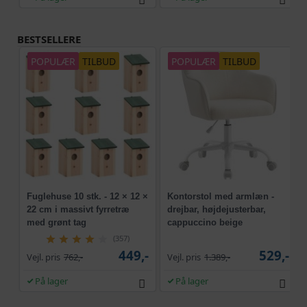
BESTSELLERE
POPULÆR
TILBUD
POPULÆR
TILBUD
Fuglehuse 10 stk. - 12 × 12 ×
Kontorstol med armlæn -
22 cm i massivt fyrretræ
drejbar, højdejusterbar,
med grønt tag
cappuccino beige
(357)
449,-
529,-
Vejl. pris
762,-
Vejl. pris
1.389,-
På lager
På lager