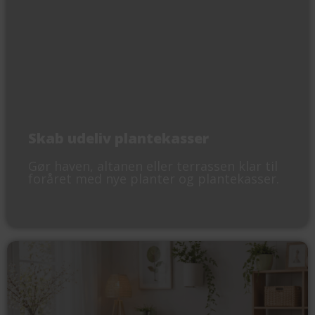
Skab udeliv plantekasser
Gør haven, altanen eller terrassen klar til
foråret med nye planter og plantekasser.