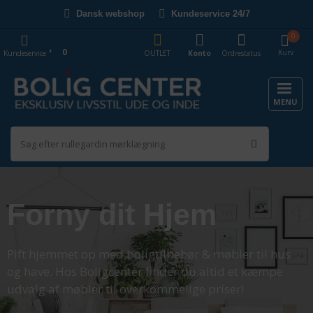
Dansk webshop
Kundeservice 24/7
0
0
Kurv
Kundeservice
OUTLET
Konto
Ordrestatus
MENU
Forny dit Hjem
Pift hjemmet op med boligtilbehør & møbler til hus
og have. Hos Boligcenter finder du altid et kæmpe
udvalg af møbler til overkommelige priser!