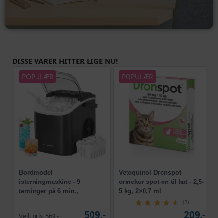
DISSE VARER HITTER LIGE NU!
POPULÆR
POPULÆR
Bordmodel
Vetoquinol Dronspot
isterningmaskine - 9
ormekur spot-on til kat - 2,5-
terninger på 6 min.,
5 kg, 2×0,7 ml
selvrensende, sort
(2)
509,-
209,-
Vejl. pris
569,-