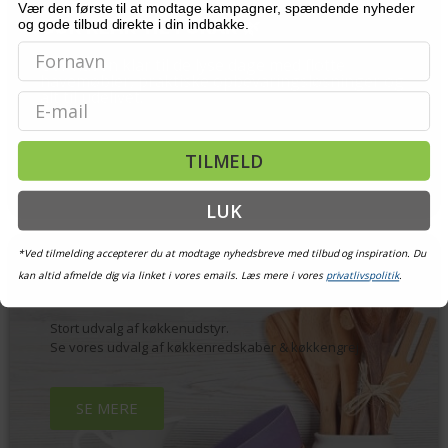
Vær den første til at modtage kampagner, spændende nyheder
GØR KLAR TIL FORÅR 🌿
og gode tilbud direkte i din indbakke.
Gør haven klar til de lyse dage med flotte
havemøbler, praktiske opbevaringsløsninger og
alt til udelivet.
Email
TILMELD
LUK
*Ved tilmelding accepterer du at modtage nyhedsbreve med tilbud og inspiration. Du
kan altid afmelde dig via linket i vores emails. Læs mere i vores
privatlivspolitik
.
KØKKENUDSTYR
Stort udvalg af køkkenudstyr.
Se vores udvalg af køkkenredskaber & køkkengrej
SE MERE