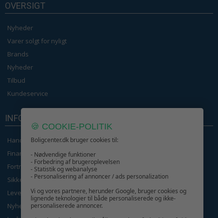
OVERSIGT
Nyheder
Varer solgt for nyligt
Brands
Nyheder
Tilbud
Kundeservice
INFORMATION
🍪 COOKIE-POLITIK
Handelsbetingelser
Boligcenter.dk bruger cookies til:
Finansering
- Nødvendige funktioner
- Forbedring af brugeroplevelsen
Fortrolighedspolitik
- Statistik og webanalyse
- Personalisering af annoncer / ads personalization
Sikker betaling
Vi og vores partnere, herunder Google, bruger cookies og
Levering
lignende teknologier til både personaliserede og ikke-
Nyhedsbrev
personaliserede annoncer.