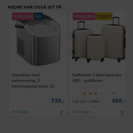
ANDRE HAR OGSÅ SET PÅ
POPULÆR
NY
POPULÆR
TILBUD
Ismaskine med
Kuffertsæt 3 dele hardcase
selvrensning, 2
ABS - guldfarvet
isterningestørrelser, 12
kg/24 t - sølvgrå
(5)
539,-
669,-
Vejl. pris
1.386,-
På lager
På lager