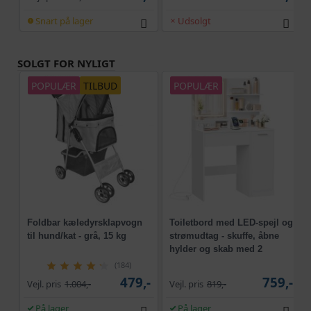
Snart på lager
Udsolgt
SOLGT FOR NYLIGT
POPULÆR
TILBUD
POPULÆR
Foldbar kæledyrsklapvogn
Toiletbord med LED-spejl og
til hund/kat - grå, 15 kg
strømudtag - skuffe, åbne
hylder og skab med 2
justerbare hylder, hvid
(184)
(Kailyn, RDT138W01)
479,-
759,-
Vejl. pris
1.004,-
Vejl. pris
819,-
På lager
På lager