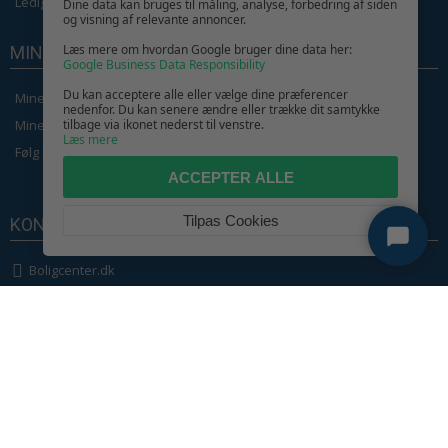
Ledige jobs
Dine data kan bruges til måling, analyse, forbedring af siden
og visning af relevante annoncer.
Læs mere om hvordan Google bruger dine data her:
MIN KONTO
Google Business Data Responsibility
Du kan acceptere alle eller vælge dine præferencer
Mine ordrer
nedenfor. Du kan senere ændre eller trække dit samtykke
Mine Oplysninger
tilbage via ikonet nederst til venstre.
Læs mere
Følg min ordre
ACCEPTER ALLE
Tilpas Cookies
KONTAKT OS
Boligcenter.dk
Kundeservice
GIV GLÆDE MED ET GAVEKORT!