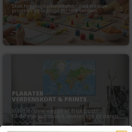
Skab hyggelige påskestunder med kreative
projekter og brætspil for hele familien.
PLAKATER
VERDENSKORT & PRINTS
Mangler dine vægge et frisk pust?
Få dit nye kunstværk leveret lige til døren