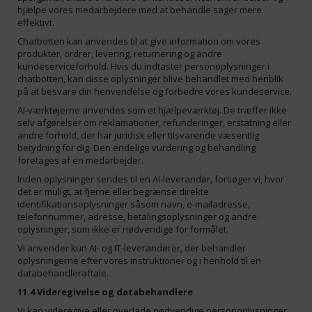
hjælpe vores medarbejdere med at behandle sager mere
effektivt.
Chatbotten kan anvendes til at give information om vores
produkter, ordrer, levering, returnering og andre
kundeserviceforhold. Hvis du indtaster personoplysninger i
chatbotten, kan disse oplysninger blive behandlet med henblik
på at besvare din henvendelse og forbedre vores kundeservice.
AI-værktøjerne anvendes som et hjælpeværktøj. De træffer ikke
selv afgørelser om reklamationer, refunderinger, erstatning eller
andre forhold, der har juridisk eller tilsvarende væsentlig
betydning for dig. Den endelige vurdering og behandling
foretages af en medarbejder.
Inden oplysninger sendes til en AI-leverandør, forsøger vi, hvor
det er muligt, at fjerne eller begrænse direkte
identifikationsoplysninger såsom navn, e-mailadresse,
telefonnummer, adresse, betalingsoplysninger og andre
oplysninger, som ikke er nødvendige for formålet.
Vi anvender kun AI- og IT-leverandører, der behandler
oplysningerne efter vores instruktioner og i henhold til en
databehandleraftale.
11.4 Videregivelse og databehandlere
Vi kan videregive eller overlade nødvendige personoplysninger