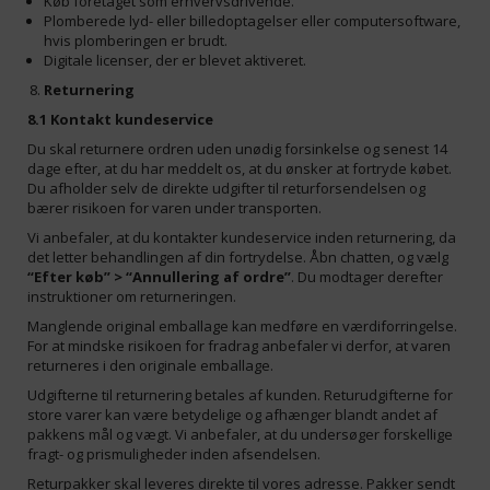
Køb foretaget som erhvervsdrivende.
Plomberede lyd- eller billedoptagelser eller computersoftware,
hvis plomberingen er brudt.
Digitale licenser, der er blevet aktiveret.
Returnering
8.1 Kontakt kundeservice
Du skal returnere ordren uden unødig forsinkelse og senest 14
dage efter, at du har meddelt os, at du ønsker at fortryde købet.
Du afholder selv de direkte udgifter til returforsendelsen og
bærer risikoen for varen under transporten.
Vi anbefaler, at du kontakter kundeservice inden returnering, da
det letter behandlingen af din fortrydelse. Åbn chatten, og vælg
“Efter køb” > “Annullering af ordre”
. Du modtager derefter
instruktioner om returneringen.
Manglende original emballage kan medføre en værdiforringelse.
For at mindske risikoen for fradrag anbefaler vi derfor, at varen
returneres i den originale emballage.
Udgifterne til returnering betales af kunden. Returudgifterne for
store varer kan være betydelige og afhænger blandt andet af
pakkens mål og vægt. Vi anbefaler, at du undersøger forskellige
fragt- og prismuligheder inden afsendelsen.
Returpakker skal leveres direkte til vores adresse. Pakker sendt