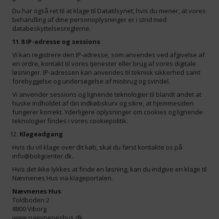
Du har også ret til at klage til Datatilsynet, hvis du mener, at vores
behandling af dine personoplysninger er i strid med
databeskyttelsesreglerne.
11.8 IP-adresse og sessions
Vi kan registrere den IP-adresse, som anvendes ved afgivelse af
en ordre, kontakt til vores tjenester eller brug af vores digitale
løsninger. IP-adressen kan anvendes til teknisk sikkerhed samt
forebyggelse og undersøgelse af misbrug og svindel.
Vi anvender sessions og lignende teknologier til blandt andet at
huske indholdet af din indkøbskurv og sikre, at hjemmesiden
fungerer korrekt. Yderligere oplysninger om cookies og lignende
teknologier findes i vores cookiepolitik.
Klageadgang
Hvis du vil klage over dit køb, skal du først kontakte os på
info@boligcenter.dk
.
Hvis det ikke lykkes at finde en løsning, kan du indgive en klage til
Nævnenes Hus via klageportalen.
Nævnenes Hus
Toldboden 2
8800 Viborg
www.naevneneshus.dk