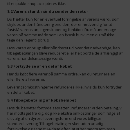
til en pakkeshop accepteres ikke.
8.2 Varens stand, når du sender den retur
Du hæfter kun for en eventuel forringelse af varens værdi, som
skyldes anden håndtering end den, der er nødvendig for at
fastslå varens art, egenskaber og funktion. Du må undersøge
varen på samme måde som i en fysisk butik, men du må ikke
tage den i egentlig brug.
Hvis varen er brugt eller håndteret ud over det nødvendige, kan
tilbagebetalingen blive reduceret eller helt bortfalde afhængigt af
varens handelsmæssige værdi.
8.3 Fortrydelse af en del af købet
Har du købt flere varer på samme ordre, kan du returnere én
eller flere af varerne.
Leveringsomkostningerne refunderes ikke, hvis du kun fortryder
en del af købet.
8.4 Tilbagebetaling af købsbeløbet
Hvis du benytter fortrydelsesretten, refunderer vi den betaling, vi
har modtaget fra dig, dog ikke ekstra omkostninger som følge af
dit valg af en dyrere leveringsform end vores billigste
standardlevering. Tilbagebetalingen sker uden unødig
forsinkelse og senest 14 dage efter, at vi har modtaget varen