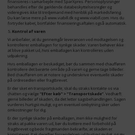
finansieres i samarbejde med SparXpres. Personoplysninger
behandles efter de gældende databeskyttelsesregler og
videregives ikke til tredjemand med henblik på markedsføring.
Du kan læse mere på
www.viabill.dk
og
www.viabill.com
. Hvis du
fortryder købet, bortfalder finansieringsaftalen også automatisk.
Kontrol af varen
Vi anbefaler, at du gennemgår leverancen ved modtagelsen og
kontrollerer emballagen for synlige skader. Varen behøver ikke
at blive pakket ud, hvis emballagen kan kontrolleres uden
udpakning.
Hvis emballagen er beskadiget, bør du sammen med chaufføren
kontrollere det berørte område på varen og gerne tage billeder.
Bed chaufføren om at notere og underskrive eventuelle skader
på ordresedlen eller fragtbrevet.
Er der sket en transportskade, skal du straks kontakte os via
chatten og vælge
“Efter køb” > “Transportskade”
. Vedhæft
gerne billeder af skaden, da det letter sagsbehandlingen. Sagen
vurderes hurtigst muligt, og en eventuel ombytning sker uden
omkostninger for dig.
Er der synlige skader på emballagen, men ikke mulighed for
straks at pakke varen ud, bør du kvittere med forbehold på
fragtbrevet og bede fragtmanden bekræfte, at skaden er
konstateret. Pak derefter forsendelsen ud hurtigst muligt, og giv