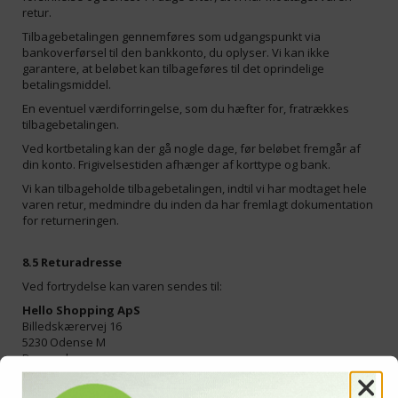
retur.
Tilbagebetalingen gennemføres som udgangspunkt via
bankoverførsel til den bankkonto, du oplyser. Vi kan ikke
garantere, at beløbet kan tilbageføres til det oprindelige
betalingsmiddel.
En eventuel værdiforringelse, som du hæfter for, fratrækkes
tilbagebetalingen.
Ved kortbetaling kan der gå nogle dage, før beløbet fremgår af
din konto. Frigivelsestiden afhænger af korttype og bank.
Vi kan tilbageholde tilbagebetalingen, indtil vi har modtaget hele
varen retur, medmindre du inden da har fremlagt dokumentation
for returneringen.
8.5 Returadresse
Ved fortrydelse kan varen sendes til:
Hello Shopping ApS
Billedskærervej 16
5230 Odense M
Danmark
Det er muligt at returnere varer personligt på adressen.