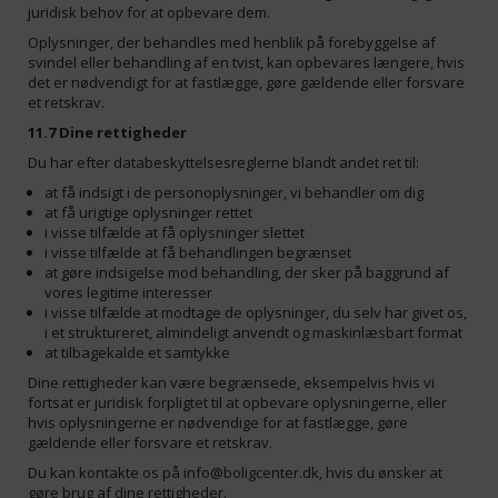
juridisk behov for at opbevare dem.
Oplysninger, der behandles med henblik på forebyggelse af
svindel eller behandling af en tvist, kan opbevares længere, hvis
det er nødvendigt for at fastlægge, gøre gældende eller forsvare
et retskrav.
11.7 Dine rettigheder
Du har efter databeskyttelsesreglerne blandt andet ret til:
at få indsigt i de personoplysninger, vi behandler om dig
at få urigtige oplysninger rettet
i visse tilfælde at få oplysninger slettet
i visse tilfælde at få behandlingen begrænset
at gøre indsigelse mod behandling, der sker på baggrund af
vores legitime interesser
i visse tilfælde at modtage de oplysninger, du selv har givet os,
i et struktureret, almindeligt anvendt og maskinlæsbart format
at tilbagekalde et samtykke
Dine rettigheder kan være begrænsede, eksempelvis hvis vi
fortsat er juridisk forpligtet til at opbevare oplysningerne, eller
hvis oplysningerne er nødvendige for at fastlægge, gøre
gældende eller forsvare et retskrav.
Du kan kontakte os på
info@boligcenter.dk
, hvis du ønsker at
gøre brug af dine rettigheder.