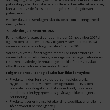
pakkeshop, eller du ønsker at annullere ordren efter afsendelse,
kan vi opkræve de faktiske returudgifter, som fragtfirmaet
pålægger os.
Ønsker du varen sendt igen, skal du betale omkostningerne til
den nye levering.
7.1 Udvidet jule-returret 2027
For privatkøb foretaget i perioden fra den 25. november 2027 til
og med den 23. december 2027 tilbyder vi udvidet returret, så
varen kan returneres til og med den 6. januar 2028.
Varen skal være uåbnet og returneres i original emballage. Kun
varens købssum refunderes; leveringsomkostninger refunderes
ikke. Den udvidede jule-returret gælder ikke for erhvervskøb,
offentlige institutioner eller andre B2B-køb.
Følgende produkter og aftaler kan ikke fortrydes:
Produkter inden for make-up, personlig pleje, erotik,
hygiejneprodukter, værnemidler og mundbind, hvis den
originale forsegling eller emballage er brudt, og varen af
sundheds- eller hygiejnemæssige årsager ikke er egnet til
returnering.
Produkter, der er fremstillet efter dine specifikationer eller har
fået et tydeligt personligt præg.