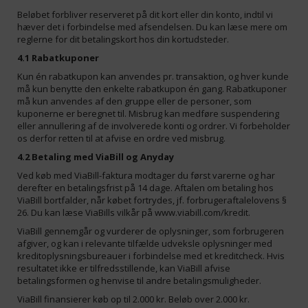
Beløbet forbliver reserveret på dit kort eller din konto, indtil vi
hæver det i forbindelse med afsendelsen. Du kan læse mere om
reglerne for dit betalingskort hos din kortudsteder.
4.1 Rabatkuponer
Kun én rabatkupon kan anvendes pr. transaktion, og hver kunde
må kun benytte den enkelte rabatkupon én gang. Rabatkuponer
må kun anvendes af den gruppe eller de personer, som
kuponerne er beregnet til. Misbrug kan medføre suspendering
eller annullering af de involverede konti og ordrer. Vi forbeholder
os derfor retten til at afvise en ordre ved misbrug.
4.2 Betaling med ViaBill og Anyday
Ved køb med ViaBill-faktura modtager du først varerne og har
derefter en betalingsfrist på 14 dage. Aftalen om betaling hos
ViaBill bortfalder, når købet fortrydes, jf. forbrugeraftalelovens §
26. Du kan læse ViaBills vilkår på
www.viabill.com/kredit
.
ViaBill gennemgår og vurderer de oplysninger, som forbrugeren
afgiver, og kan i relevante tilfælde udveksle oplysninger med
kreditoplysningsbureauer i forbindelse med et kreditcheck. Hvis
resultatet ikke er tilfredsstillende, kan ViaBill afvise
betalingsformen og henvise til andre betalingsmuligheder.
ViaBill finansierer køb op til 2.000 kr. Beløb over 2.000 kr.