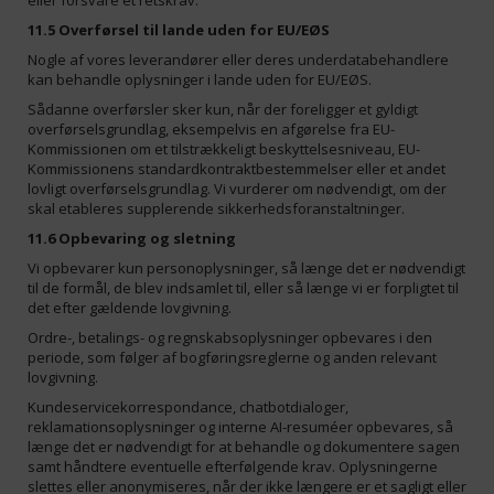
eller forsvare et retskrav.
11.5 Overførsel til lande uden for EU/EØS
Nogle af vores leverandører eller deres underdatabehandlere
kan behandle oplysninger i lande uden for EU/EØS.
Sådanne overførsler sker kun, når der foreligger et gyldigt
overførselsgrundlag, eksempelvis en afgørelse fra EU-
Kommissionen om et tilstrækkeligt beskyttelsesniveau, EU-
Kommissionens standardkontraktbestemmelser eller et andet
lovligt overførselsgrundlag. Vi vurderer om nødvendigt, om der
skal etableres supplerende sikkerhedsforanstaltninger.
11.6 Opbevaring og sletning
Vi opbevarer kun personoplysninger, så længe det er nødvendigt
til de formål, de blev indsamlet til, eller så længe vi er forpligtet til
det efter gældende lovgivning.
Ordre-, betalings- og regnskabsoplysninger opbevares i den
periode, som følger af bogføringsreglerne og anden relevant
lovgivning.
Kundeservicekorrespondance, chatbotdialoger,
reklamationsoplysninger og interne AI-resuméer opbevares, så
længe det er nødvendigt for at behandle og dokumentere sagen
samt håndtere eventuelle efterfølgende krav. Oplysningerne
slettes eller anonymiseres, når der ikke længere er et sagligt eller