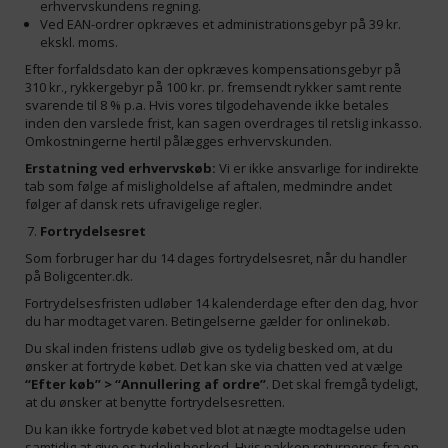
erhvervskundens regning.
Ved EAN-ordrer opkræves et administrationsgebyr på 39 kr.
ekskl. moms.
Efter forfaldsdato kan der opkræves kompensationsgebyr på
310 kr., rykkergebyr på 100 kr. pr. fremsendt rykker samt rente
svarende til 8 % p.a. Hvis vores tilgodehavende ikke betales
inden den varslede frist, kan sagen overdrages til retslig inkasso.
Omkostningerne hertil pålægges erhvervskunden.
Erstatning ved erhvervskøb:
Vi er ikke ansvarlige for indirekte
tab som følge af misligholdelse af aftalen, medmindre andet
følger af dansk rets ufravigelige regler.
Fortrydelsesret
Som forbruger har du 14 dages fortrydelsesret, når du handler
på Boligcenter.dk.
Fortrydelsesfristen udløber 14 kalenderdage efter den dag, hvor
du har modtaget varen. Betingelserne gælder for onlinekøb.
Du skal inden fristens udløb give os tydelig besked om, at du
ønsker at fortryde købet. Det kan ske via chatten ved at vælge
“Efter køb” > “Annullering af ordre”
. Det skal fremgå tydeligt,
at du ønsker at benytte fortrydelsesretten.
Du kan ikke fortryde købet ved blot at nægte modtagelse uden
samtidig at give os tydelig besked. Hvis pakken returneres fra en