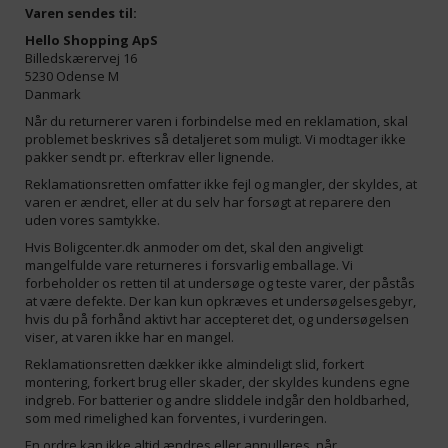
Varen sendes til:
Hello Shopping ApS
Billedskærervej 16
5230 Odense M
Danmark
Når du returnerer varen i forbindelse med en reklamation, skal
problemet beskrives så detaljeret som muligt. Vi modtager ikke
pakker sendt pr. efterkrav eller lignende.
Reklamationsretten omfatter ikke fejl og mangler, der skyldes, at
varen er ændret, eller at du selv har forsøgt at reparere den
uden vores samtykke.
Hvis Boligcenter.dk anmoder om det, skal den angiveligt
mangelfulde vare returneres i forsvarlig emballage. Vi
forbeholder os retten til at undersøge og teste varer, der påstås
at være defekte. Der kan kun opkræves et undersøgelsesgebyr,
hvis du på forhånd aktivt har accepteret det, og undersøgelsen
viser, at varen ikke har en mangel.
Reklamationsretten dækker ikke almindeligt slid, forkert
montering, forkert brug eller skader, der skyldes kundens egne
indgreb. For batterier og andre sliddele indgår den holdbarhed,
som med rimelighed kan forventes, i vurderingen.
En ordre kan ikke altid ændres eller annulleres, når