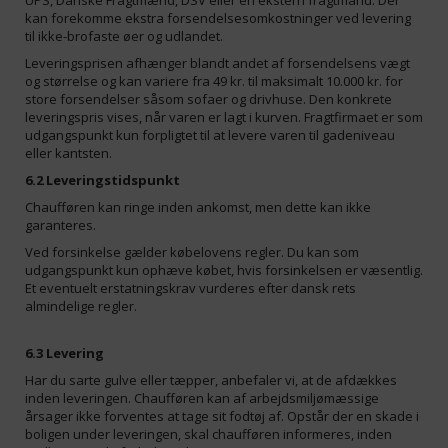
UPS, Danske Fragtmænd, DSV eller en ekstern fragtmand. Der
kan forekomme ekstra forsendelsesomkostninger ved levering
til ikke-brofaste øer og udlandet.
Leveringsprisen afhænger blandt andet af forsendelsens vægt
og størrelse og kan variere fra 49 kr. til maksimalt 10.000 kr. for
store forsendelser såsom sofaer og drivhuse. Den konkrete
leveringspris vises, når varen er lagt i kurven. Fragtfirmaet er som
udgangspunkt kun forpligtet til at levere varen til gadeniveau
eller kantsten.
6.2 Leveringstidspunkt
Chaufføren kan ringe inden ankomst, men dette kan ikke
garanteres.
Ved forsinkelse gælder købelovens regler. Du kan som
udgangspunkt kun ophæve købet, hvis forsinkelsen er væsentlig.
Et eventuelt erstatningskrav vurderes efter dansk rets
almindelige regler.
6.3 Levering
Har du sarte gulve eller tæpper, anbefaler vi, at de afdækkes
inden leveringen. Chaufføren kan af arbejdsmiljømæssige
årsager ikke forventes at tage sit fodtøj af. Opstår der en skade i
boligen under leveringen, skal chaufføren informeres, inden