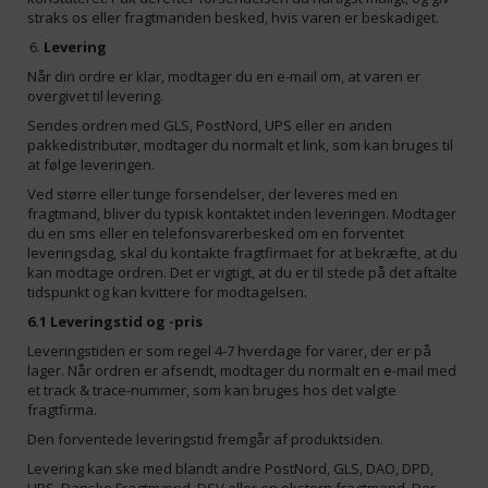
straks os eller fragtmanden besked, hvis varen er beskadiget.
Levering
Når din ordre er klar, modtager du en e-mail om, at varen er
overgivet til levering.
Sendes ordren med GLS, PostNord, UPS eller en anden
pakkedistributør, modtager du normalt et link, som kan bruges til
at følge leveringen.
Ved større eller tunge forsendelser, der leveres med en
fragtmand, bliver du typisk kontaktet inden leveringen. Modtager
du en sms eller en telefonsvarerbesked om en forventet
leveringsdag, skal du kontakte fragtfirmaet for at bekræfte, at du
kan modtage ordren. Det er vigtigt, at du er til stede på det aftalte
tidspunkt og kan kvittere for modtagelsen.
6.1 Leveringstid og -pris
Leveringstiden er som regel 4-7 hverdage for varer, der er på
lager. Når ordren er afsendt, modtager du normalt en e-mail med
et track & trace-nummer, som kan bruges hos det valgte
fragtfirma.
Den forventede leveringstid fremgår af produktsiden.
Levering kan ske med blandt andre PostNord, GLS, DAO, DPD,