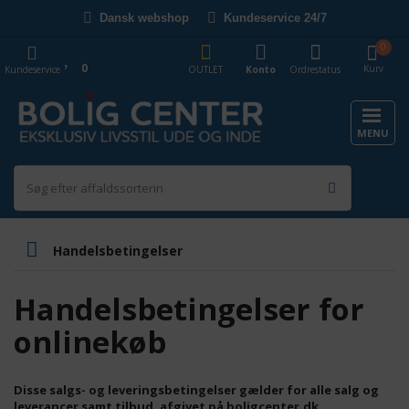
Dansk webshop
Kundeservice 24/7
0
0
Kurv
Kundeservice
OUTLET
Konto
Ordrestatus
MENU
Handelsbetingelser
Handelsbetingelser for
onlinekøb
Disse salgs- og leveringsbetingelser gælder for alle salg og
leverancer samt tilbud, afgivet på boligcenter.dk