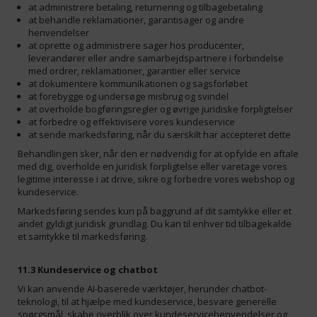
at administrere betaling, returnering og tilbagebetaling
at behandle reklamationer, garantisager og andre
henvendelser
at oprette og administrere sager hos producenter,
leverandører eller andre samarbejdspartnere i forbindelse
med ordrer, reklamationer, garantier eller service
at dokumentere kommunikationen og sagsforløbet
at forebygge og undersøge misbrug og svindel
at overholde bogføringsregler og øvrige juridiske forpligtelser
at forbedre og effektivisere vores kundeservice
at sende markedsføring, når du særskilt har accepteret dette
Behandlingen sker, når den er nødvendig for at opfylde en aftale
med dig, overholde en juridisk forpligtelse eller varetage vores
legitime interesse i at drive, sikre og forbedre vores webshop og
kundeservice.
Markedsføring sendes kun på baggrund af dit samtykke eller et
andet gyldigt juridisk grundlag. Du kan til enhver tid tilbagekalde
et samtykke til markedsføring.
11.3 Kundeservice og chatbot
Vi kan anvende AI-baserede værktøjer, herunder chatbot-
teknologi, til at hjælpe med kundeservice, besvare generelle
spørgsmål, skabe overblik over kundeservicehenvendelser og