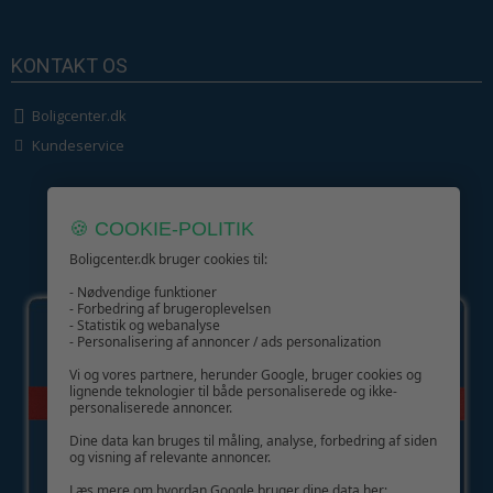
KONTAKT OS
Boligcenter.dk
Kundeservice
🍪 COOKIE-POLITIK
Boligcenter.dk bruger cookies til:
GIV GLÆDE MED ET GAVEKORT!
- Nødvendige funktioner
- Forbedring af brugeroplevelsen
- Statistik og webanalyse
- Personalisering af annoncer / ads personalization
Vi og vores partnere, herunder Google, bruger cookies og
lignende teknologier til både personaliserede og ikke-
personaliserede annoncer.
Dine data kan bruges til måling, analyse, forbedring af siden
og visning af relevante annoncer.
Læs mere om hvordan Google bruger dine data her: