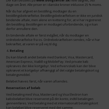
Der kan bestilles på
www.boligcenter.dk
hele døgnet, 365
dage om året. Alle priser er i danske kroner inklusive 25 % moms.
Når du har afgivet en bestilling, modtager du en
bestillingsbekræftelse. Bestillingsbekræftelsen er ikke en juridisk
bindende aftale, men alene en kvittering for, at vi har registreret
din bestilling. Bestillingen er modtaget uforbindende, og vi kan
derfor annullere den.
En bindende aftale er først indgået, når du modtager en
ordrebekræftelse fra os. Ordrebekræftelsen sendes, når vi har
bekræftet, at varen er på vej til dig.
Betaling
Du kan blandt andet betale med Dankort, Visa, Mastercard,
American Express, ViaBill og MobilePay. Ved private køb
opkræves der ikke kortgebyr. Ved erhvervskøb kan der blive
opkrævet et kortgebyr afhængigt af det valgte betalingskort og
betalingsmiddel.
Beløbet hæves først, når varen afsendes.
Reservation af beløb
Ved betaling med Visa, Mastercard og Visa Electron kan
købsbeløbet blive reserveret på din konto, indtil betalingen
gennemføres. Ved betaling med et internationalt betalingskort
kan beløbet blive reserveret med det samme.