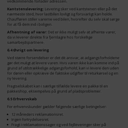
vedkommende forlader adressen.
Kantstenslevering:
Levering sker ved kantstenen eller på det
nærmeste sted, hvor lastbilen lovligt og forsvarligt kan holde.
Chaufføren stiller varerne ved bilen, hvorefter du selv skal sørge
for at få dem ind i boligen.
Afhentning af varer:
Det er ikke muligt selv at afhente varer,
da vi leverer direkte fra fjernlagre hos forskellige
samarbejdspartnere.
6.4 Øvrigt om levering
Ved større forsendelser er det dit ansvar, at adgangsforholdene
gør det muligt at levere varen. Hvis varen ikke kan komme ind på
grund af utilstrækkelige adgangsforhold, kan vi levere den uden
for døren eller opkræve de faktiske udgifter til returkørsel og en
ny levering.
Fragtselskabet kan i særlige tilfælde levere en pakke til en
pakkeshop, eksempelvis på grund af pladsproblemer.
6.5 Erhvervskøb
For erhvervskunder gælder følgende særlige betingelser:
12 måneders reklamationsret.
Ingen fortrydelsesret.
Fragt i reklamationssager og ved fejlleveringer sker på