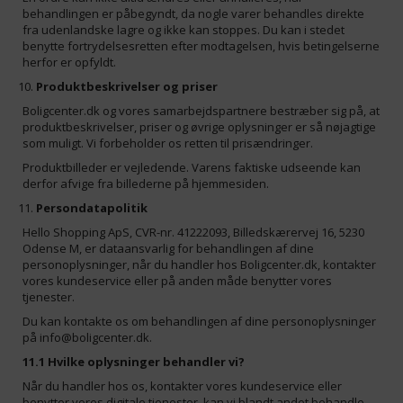
behandlingen er påbegyndt, da nogle varer behandles direkte
fra udenlandske lagre og ikke kan stoppes. Du kan i stedet
benytte fortrydelsesretten efter modtagelsen, hvis betingelserne
herfor er opfyldt.
Produktbeskrivelser og priser
Boligcenter.dk
og vores samarbejdspartnere bestræber sig på, at
produktbeskrivelser, priser og øvrige oplysninger er så nøjagtige
som muligt. Vi forbeholder os retten til prisændringer.
Produktbilleder er vejledende. Varens faktiske udseende kan
derfor afvige fra billederne på hjemmesiden.
Persondatapolitik
Hello Shopping ApS, CVR-nr. 41222093, Billedskærervej 16, 5230
Odense M, er dataansvarlig for behandlingen af dine
personoplysninger, når du handler hos Boligcenter.dk, kontakter
vores kundeservice eller på anden måde benytter vores
tjenester.
Du kan kontakte os om behandlingen af dine personoplysninger
på
info@boligcenter.dk
.
11.1 Hvilke oplysninger behandler vi?
Når du handler hos os, kontakter vores kundeservice eller
benytter vores digitale tjenester, kan vi blandt andet behandle