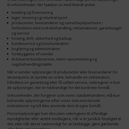
til virksomheder, der hjælper os med blandt andet:
betaling og finansiering
lager, levering og returtransport
producenter, leverandører og samarbejdspartnere i
forbindelse med ordrebehandling, reklamationer, garantisager
og service
hosting, drift, sikkerhed og backup
kundeservice og kommunikation
bogføring og administration
forebyggelse af svindel
AI-baseret kundeservice, intern opsummering og
sagsbehandlingsstøtte
Når vi sender oplysninger til producenter eller leverandører for
eksempelvis at oprette en ordre, behandle en reklamation,
håndtere en garantisag eller få udført service, videregiver vi kun
de oplysninger, der er nødvendige for det konkrete formål.
Virksomheder, der fungerer som vores databehandlere, må kun
behandle oplysningerne efter vores dokumenterede
instruktioner og må ikke anvende dem til egne formål.
Personoplysninger kan desuden videregives til offentlige
myndigheder eller andre modtagere, når vi er juridisk forpligtet til
det, eller når det er nødvendigt for at fastlægge, gøre gældende