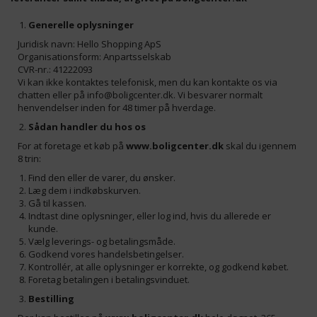
Generelle oplysninger
Juridisk navn: Hello Shopping ApS
Organisationsform: Anpartsselskab
CVR-nr.: 41222093
Vi kan ikke kontaktes telefonisk, men du kan kontakte os via
chatten eller på
info@boligcenter.dk
. Vi besvarer normalt
henvendelser inden for 48 timer på hverdage.
Sådan handler du hos os
For at foretage et køb på
www.boligcenter.dk
skal du igennem
8 trin:
Find den eller de varer, du ønsker.
Læg dem i indkøbskurven.
Gå til kassen.
Indtast dine oplysninger, eller log ind, hvis du allerede er
kunde.
Vælg leverings- og betalingsmåde.
Godkend vores handelsbetingelser.
Kontrollér, at alle oplysninger er korrekte, og godkend købet.
Foretag betalingen i betalingsvinduet.
Bestilling