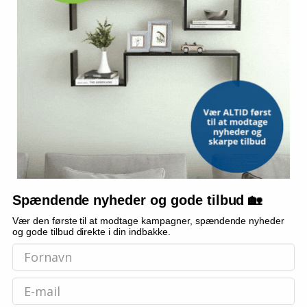
foldeben i højden, skuffe,
baggrunde - komplet
rustik mørkebrun
studiebelysning
(15)
659,-
1.662,-
Vis
Vis
189,-
1.599,-
På lager
På lager
POPULÆR
POPULÆR
TILBUD
Spændende nyheder og gode tilbud 🏡
Vær den første til at modtage kampagner, spændende nyheder
og gode tilbud direkte i din indbakke.
Email
KARCHER
ONE FOR ALL
Tæpperenser Kärcher SE 3
TV gulvstativ One For All WM