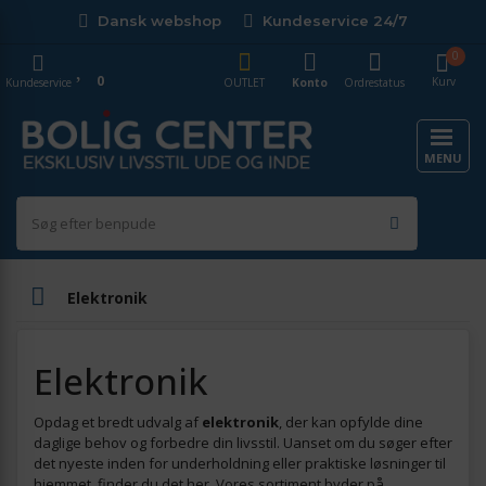
Dansk webshop
Kundeservice 24/7
0
0
Kurv
Kundeservice
OUTLET
Konto
Ordrestatus
MENU
Elektronik
Elektronik
Opdag et bredt udvalg af
elektronik
, der kan opfylde dine
daglige behov og forbedre din livsstil. Uanset om du søger efter
det nyeste inden for underholdning eller praktiske løsninger til
hjemmet, finder du det her. Vores sortiment byder på