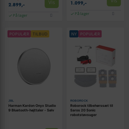
Vis
Vis
1.099,-
2.899,-
På lager
På lager
POPULÆR
TILBUD
NY
POPULÆR
JBL
ROBOROCK
Harman Kardon Onyx Studio
Roborock tilbehørssæt til
9 Bluetooth-højttaler - Sølv
Saros 20 Sonic
robotstøvsuger