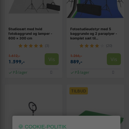
Studiosæt med hvid
Fotostudieudstyr med 5
fotobaggrund og lamper -
baggrunde og 2 paraplyer -
600 × 300 cm
komplet sæt til
studiebelysning
(3)
(20)
1.612,-
1.266,-
Vis
Vis
1.599,-
889,-
På lager
På lager
TILBUD
🍪 COOKIE-POLITIK