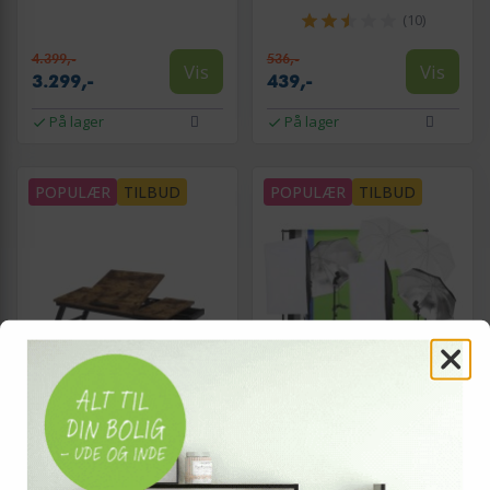
(10)
4.399,-
536,-
Vis
Vis
3.299,-
439,-
På lager
På lager
POPULÆR
TILBUD
POPULÆR
TILBUD
SONGMICS
Bærbar pc bord til seng/sofa
Belysningssæt til fotostudie
justerbar vippeplade,
med softboxes, paraplyer og