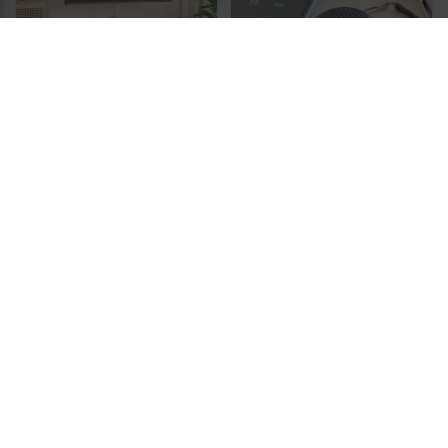
INNOVAGOODS
Trebenet tv-stativ til 37-65"
Bluetooth-højttaler mini -
- VESA 400x400, 40 kg -
Miund, genopladelig (sort)
hvid/naturtræ
(2)
(2)
1.019,-
Vis
39,-
Vis
1.009,-
På lager
På lager
TILBUD
TILBUD