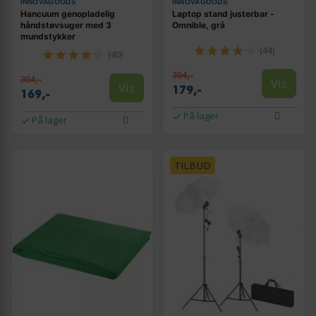
INNOVAGOODS
INNOVAGOODS
Hancuum genopladelig
Laptop stand justerbar -
håndstøvsuger med 3
Omnible, grå
mundstykker
(44)
(40)
304,-
304,-
Vis
Vis
179,-
169,-
På lager
På lager
TILBUD