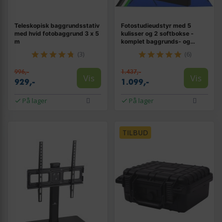
Teleskopisk baggrundsstativ
Fotostudieudstyr med 5
med hvid fotobaggrund 3 x 5
kulisser og 2 softbokse -
m
komplet baggrunds- og
belysningssæt
(3)
(6)
996,-
1.437,-
Vis
Vis
929,-
1.099,-
På lager
På lager
TILBUD