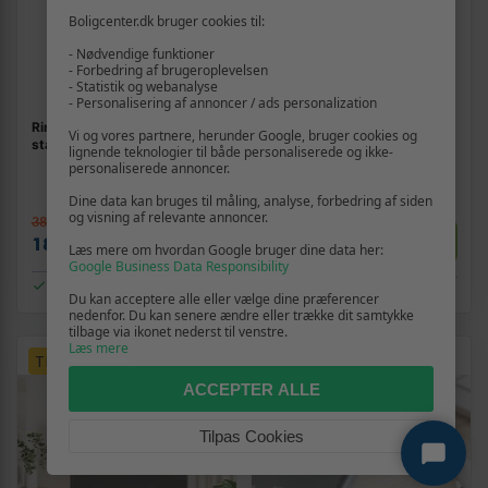
Boligcenter.dk bruger cookies til:
- Nødvendige funktioner
- Forbedring af brugeroplevelsen
- Statistik og webanalyse
- Personalisering af annoncer / ads personalization
Ring Light LED 60 W med
Fotobaggrund uden stativ -
Vi og vores partnere, herunder Google, bruger cookies og
stativ og fjernbetjening
500 × 300 cm - bomuld -
lignende teknologier til både personaliserede og ikke-
grøn chroma key
personaliserede annoncer.
(24)
(1)
Dine data kan bruges til måling, analyse, forbedring af siden
og visning af relevante annoncer.
384,-
Vis
Vis
629,-
189,-
Læs mere om hvordan Google bruger dine data her:
Google Business Data Responsibility
På lager
På lager
Du kan acceptere alle eller vælge dine præferencer
nedenfor. Du kan senere ændre eller trække dit samtykke
tilbage via ikonet nederst til venstre.
Læs mere
TILBUD
ACCEPTER ALLE
Tilpas Cookies