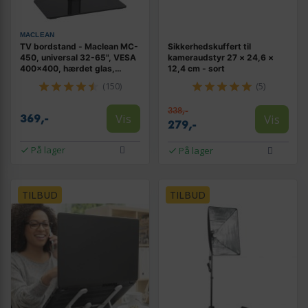
MACLEAN
TV bordstand - Maclean MC-
Sikkerhedskuffert til
450, universal 32-65", VESA
kameraudstyr 27 × 24,6 ×
400×400, hærdet glas,
12,4 cm - sort
højdejusterbar, max 40 kg
(150)
(5)
338,-
Vis
Vis
369,-
279,-
På lager
På lager
TILBUD
TILBUD