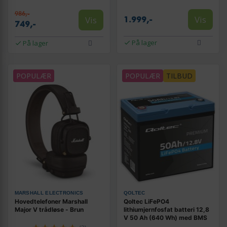
986,-
Vis
Vis
1.999,-
749,-
På lager
På lager
POPULÆR
POPULÆR
TILBUD
MARSHALL ELECTRONICS
QOLTEC
Hovedtelefoner Marshall
Qoltec LiFePO4
Major V trådløse - Brun
lithiumjernfosfat batteri 12,8
V 50 Ah (640 Wh) med BMS