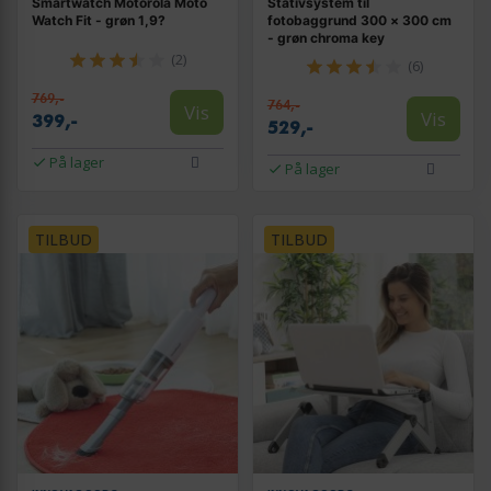
Smartwatch Motorola Moto
Stativsystem til
Watch Fit - grøn 1,9?
fotobaggrund 300 × 300 cm
- grøn chroma key
(2)
(6)
769,-
764,-
Vis
Vis
399,-
529,-
På lager
På lager
TILBUD
TILBUD