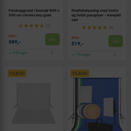
Fotobaggrund i bomuld 600 x
Studiobelysning med stativ
300 cm chroma key grøn
og hvide paraplyer - komplet
sæt
(2)
(5)
629,-
872,-
Vis
Vis
589,-
519,-
På lager
På lager
TILBUD
TILBUD