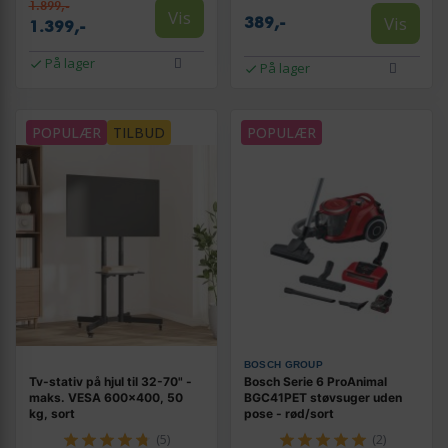
1.899,-
Vis
Vis
389,-
1.399,-
På lager
På lager
POPULÆR
TILBUD
POPULÆR
BOSCH GROUP
Tv-stativ på hjul til 32-70" -
Bosch Serie 6 ProAnimal
maks. VESA 600×400, 50
BGC41PET støvsuger uden
kg, sort
pose - rød/sort
(5)
(2)