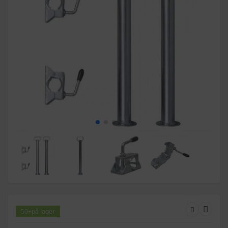
50+
på lager