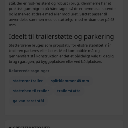
stål, der er rust‑resistent og robust i brug. Klemmerne har et
praktisk gummigreb på håndtaget, så de er nemme at spænde
og løsne ved at dreje med eller mod uret. Sættet passer til
anvendelse sammen med et støttehjul med rørdiameter på 48
mm.
Ideelt til trailerstøtte og parkering
Støtterørene bruges som propstativ for ekstra stabilitet, når
traileren parkeres eller lastes. Med kompatible mål og
gennemført stålkonstruktion er det et pålideligt valg til daglig
brug i garagen, på byggepladsen eller ved bådpladsen.
Relaterede søgninger
støtterør trailer
splitklemmer 48 mm
støtteben til trailer
trailerstøtte
galvaniseret stål
SPECIFIKATIONER