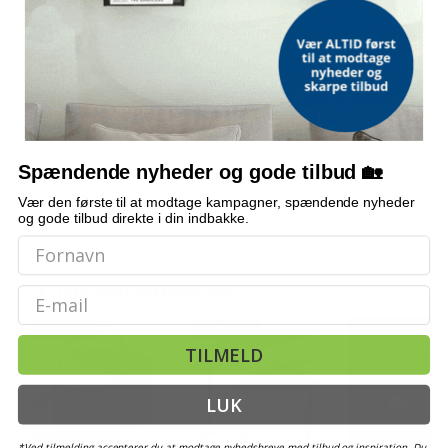
Passer sættet til mit støttehjul?
Hvordan betjenes klemmerne?
Hvad er længden på støtterørene?
Hvad følger med i pakken?
Spændende nyheder og gode tilbud 🏡
Bemærk: FAQ er vejledende information. Vi tager forbehold for fejl og
Vær den første til at modtage kampagner, spændende nyheder
mangler, og oplysningerne er ikke juridisk bindende.
og gode tilbud direkte i din indbakke.
OFTE KØBT SAMMEN MED
Email
POPULÆR
POPULÆR
POPULÆR
TI
TILMELD
LUK
*Ved tilmelding accepterer du at modtage nyhedsbreve med tilbud og inspiration. Du