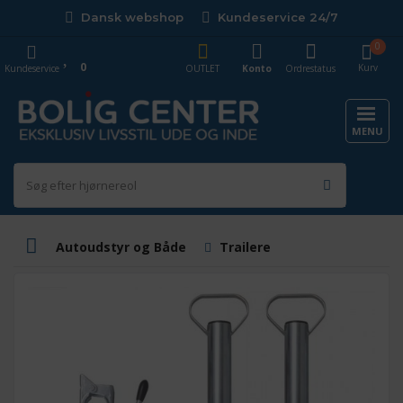
Dansk webshop
Kundeservice 24/7
0
0
Kurv
Kundeservice
OUTLET
Konto
Ordrestatus
MENU
Autoudstyr og Både
Trailere