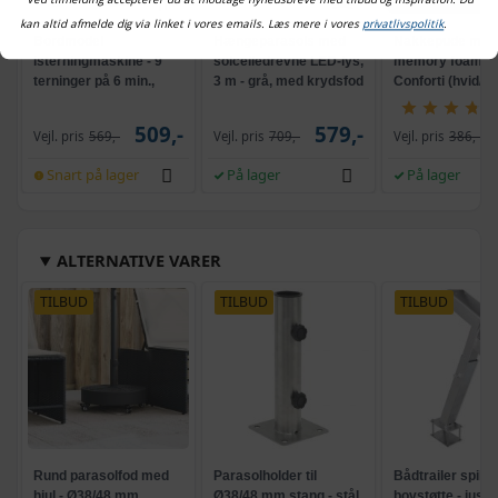
kan altid afmelde dig via linket i vores emails. Læs mere i vores
privatlivspolitik
.
Bordmodel
Hængeparasols med
Nakkepude med
isterningmaskine - 9
solcelledrevne LED-lys,
memory foam -
terninger på 6 min.,
3 m - grå, med krydsfod
Conforti (hvid/gr
selvrensende, sort
og krank, UPF 50+
509,-
579,-
Vejl. pris
569,-
Vejl. pris
709,-
Vejl. pris
386,-
Snart på lager
På lager
På lager
ALTERNATIVE VARER
TILBUD
TILBUD
TILBUD
Rund parasolfod med
Parasolholder til
Bådtrailer spil- 
hjul - Ø38/48 mm
Ø38/48 mm stang - stål,
bovstøtte - juste