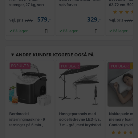
stænger, 27 kg, sort
sølvfarvet
62-72 cm, 500-1
579,-
329,-
Vejl. pris
637,-
Vejl. pris
687,-
På lager
På lager
På lager
ANDRE KUNDER KIGGEDE OGSÅ PÅ
POPULÆR
POPULÆR
POPULÆR
TI
Bordmodel
Hængeparasols med
Nakkepude med
isterningmaskine - 9
solcelledrevne LED-lys,
memory foam -
terninger på 6 min.,
3 m - grå, med krydsfod
Conforti (hvid/gr
selvrensende, sort
og krank, UPF 50+