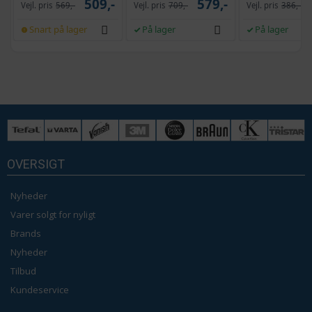
509,-
579,-
Vejl. pris
569,-
Vejl. pris
709,-
Vejl. pris
386,-
Snart på lager
På lager
På lager
OVERSIGT
Nyheder
Varer solgt for nyligt
Brands
Nyheder
Tilbud
Kundeservice