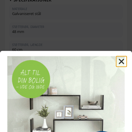
MATERIALE
Galvaniseret stål
STØTTERØR, DIAMETER
48 mm
STØTTERØR, LÆNGDE
60 cm
KLEMME, DIAMETER
48 mm
AFSTAND MELLEM CENTRUM PÅ FIKSERINGSHULLER
10,5 cm
INKLUDERET
2 x støtterør, 2 x splitklemmer
OFTE STILLEDE SPØRGSMÅL