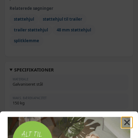
Relaterede søgninger
støttehjul
støttehjul til trailer
trailer støttehjul
48 mm støttehjul
splitklemme
SPECIFIKATIONER
MATERIALE
Galvaniseret stål
MAKS. BÆREKAPACITET
150 kg
RØRDIAMETER
48 mm
HØJDE, LUKKET (INKL. HÅNDTAG)