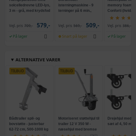
solcelledrevne LED-lys,
isterningmaskine - 9
memory foam -
3 m - grå, med krydsfod
terninger på 6 min.,
Conforti (hvid/gr
og krank, UPF 50+
selvrensende, sort
579,-
509,-
Vejl. pris
709,-
Vejl. pris
569,-
Vejl. pris
386,-
På lager
Snart på lager
På lager
ALTERNATIVE VARER
TILBUD
TILBUD
Bådtrailer spil- og
Motoriseret støttehjul til
Drejehjul med b
bovstøtte - justerbar
trailer 12 V 350 W -
sæt af 4, 50 mm,
62-72 cm, 500-1000 kg
næsehjul med bremse
(1)
(742)