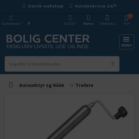
Dansk webshop
Kundeservice 24/7
0
0
Kurv
Kundeservice
OUTLET
Konto
Ordrestatus
MENU
Autoudstyr og Både
Trailere