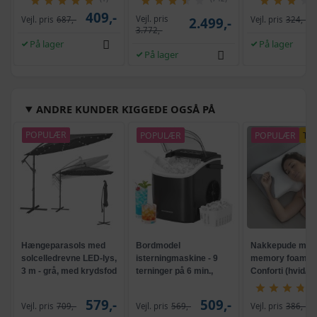
409,-
Vejl. pris
Vejl. pris
687,-
2.499,-
Vejl. pris
324,-
3.772,-
På lager
På lager
På lager
ANDRE KUNDER KIGGEDE OGSÅ PÅ
POPULÆR
POPULÆR
POPULÆR
TI
Hængeparasols med
Bordmodel
Nakkepude med
solcelledrevne LED-lys,
isterningmaskine - 9
memory foam -
3 m - grå, med krydsfod
terninger på 6 min.,
Conforti (hvid/gr
og krank, UPF 50+
selvrensende, sort
579,-
509,-
Vejl. pris
709,-
Vejl. pris
569,-
Vejl. pris
386,-