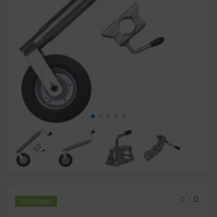
50+
på lager