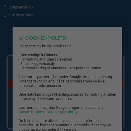
Boligcenter.dk
Kundeservice
🍪 COOKIE-POLITIK
Boligcenter.dk bruger cookies til:
GIV GLÆDE MED ET GAVEKORT!
- Nødvendige funktioner
- Forbedring af brugeroplevelsen
- Statistik og webanalyse
- Personalisering af annoncer / ads personalization
Vi og vores partnere, herunder Google, bruger cookies og
lignende teknologier til både personaliserede og ikke-
personaliserede annoncer.
Dine data kan bruges til måling, analyse, forbedring af siden
og visning af relevante annoncer.
Læs mere om hvordan Google bruger dine data her:
Google Business Data Responsibility
Du kan acceptere alle eller vælge dine præferencer
nedenfor. Du kan senere ændre eller trække dit samtykke
tilbage via ikonet nederst til venstre.