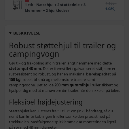
1.169,-
1 stk - Næsehjul + 2 støttedele + 3
1.089,-
klemmer + 2 hjulklodser
BESKRIVELSE
Robust støttehjul til trailer og
campingvogn
Gør til- og frakobling af din trailer langt nemmere med dette
støttehjul 48 mm
. Det er fremstillet i galvaniseret stål, som er
rust-resistent og robust, og har en maksimal bærekapacitet på
150 kg
- ideelt til små og mellemstore trailere samt
campingvogne. Det solide
200 mm gummihjul
ruller sikkert og
hjælper dig med at manøvrere din trailer, når den ikke er på bilen.
Fleksibel højdejustering
Støttehjulet kan justeres fra 53 til 75 cm (inkl. håndtag), så du
nemt kan løfte koblingen fri eller sænke den præcist ned på
trækkuglen. Medfølgende splitklemme gør monteringen ligetil
på rør med 48 mm diameter.