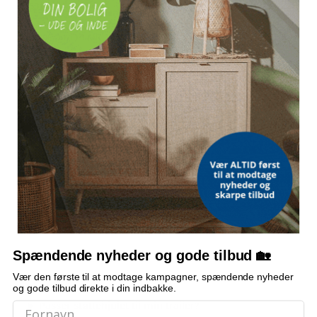
53 cm
HØJDE, UDVIDET (INKL. HÅNDTAG)
75 cm
HJUL
200 mm solidt, skridsikkert gummi med metalrand
KLEMME
Diameter 48 mm
AFSTAND MELLEM CENTRUM PÅ FIKSERINGSHULLER
10,5 cm
INKLUDERET
1 støttehjul og 1 splitklemme
Spændende nyheder og gode tilbud 🏡
OFTE STILLEDE SPØRGSMÅL
Vær den første til at modtage kampagner, spændende nyheder
og gode tilbud direkte i din indbakke.
Passer støttehjulet til min trailer?