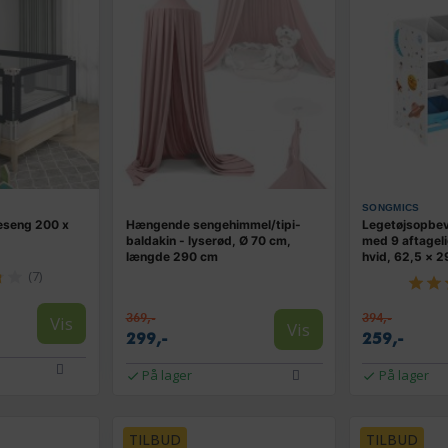
SONGMICS
neseng 200 x
Hængende sengehimmel/tipi-
Legetøjsopbeva
baldakin - lyserød, Ø 70 cm,
med 9 aftageli
længde 290 cm
hvid, 62,5 × 2
(7)
369,-
394,-
Vis
Vis
299,-
259,-
På lager
På lager
TILBUD
TILBUD