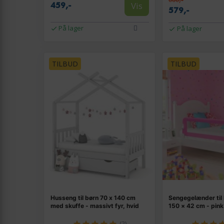
Vis
459,-
579,-
På lager
På lager
TILBUD
TILBUD
Husseng til børn 70 x 140 cm
Sengegelænder til
med skuffe - massivt fyr, hvid
150 × 42 cm - pink
(2)