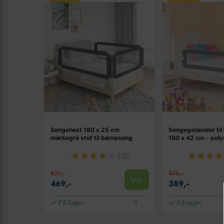
Sengehest 180 x 25 cm
Sengegelænder til
mørkegrå stof til børneseng
180 x 42 cm - poly
(15)
637,-
476,-
Vis
469,-
389,-
På lager
På lager