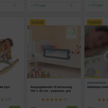
På lager
På lager
TILBUD
TILBUD
INNOVAGOODS
ød plys
Sengegelænder til barneseng
Natlampe med h
102 × 42 cm - polyester, grå
(71)
(1)
449,-
174,-