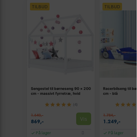
TILBUD
TILBUD
Sengestel til børneseng 90 × 200
Racerbilseng til b
cm - massivt fyrretræ, hvid
cm - blå
(4)
1.640,-
1.784,-
Vis
869,-
1.249,-
På lager
På lager