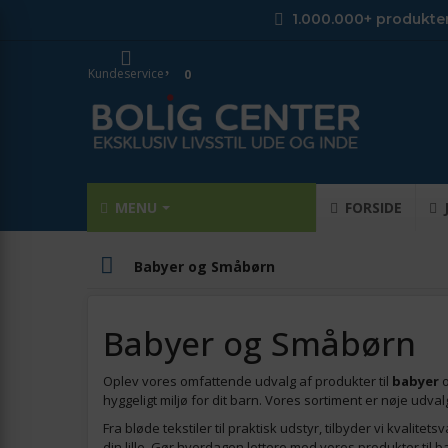
1.000.000+ produkte
Kundeservice
0
MENU
FORSIDE
Babyer og Småbørn
Babyer og Småbørn
Oplev vores omfattende udvalg af produkter til
babyer
hyggeligt miljø for dit barn. Vores sortiment er nøje udv
Fra bløde tekstiler til praktisk udstyr, tilbyder vi kvalite
din lille. Gør hverdagen lettere med vores produkter til