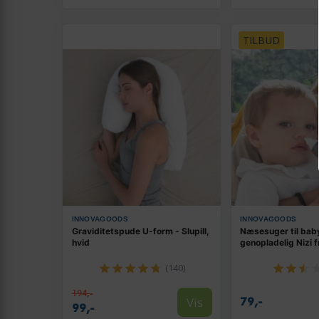
TILBUD
INNOVAGOODS
INNOVAGOODS
Graviditetspude U-form - Slupill,
Næsesuger til bab
hvid
genopladelig Nizi f
(140)
194,-
Vis
79,-
99,-