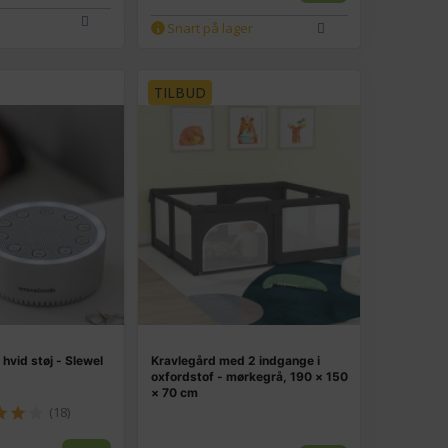
Snart på lager
TILBUD
vid støj - Slewel
Kravlegård med 2 indgange i
oxfordstof - mørkegrå, 190 × 150
× 70 cm
(18)