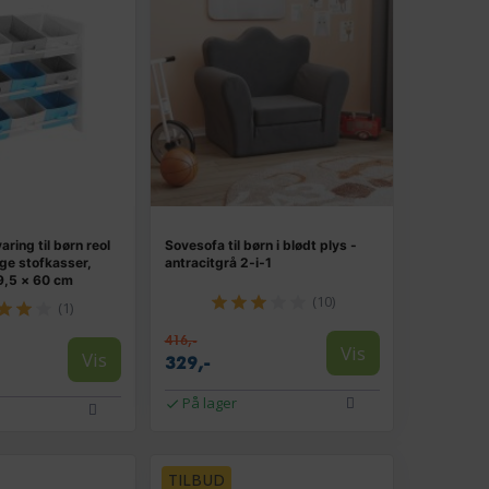
ring til børn reol
Sovesofa til børn i blødt plys -
ge stofkasser,
antracitgrå 2‑i‑1
9,5 × 60 cm
(10)
(1)
416,-
Vis
Vis
329,-
På lager
TILBUD