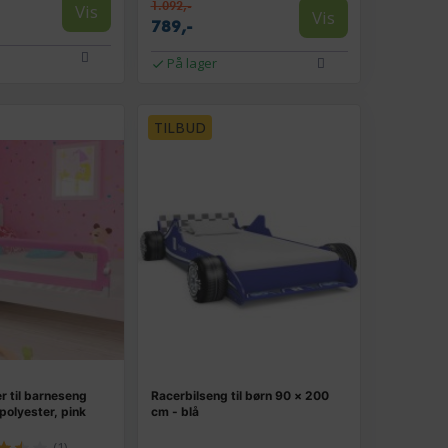
1.092,-
Vis
Vis
789,-
På lager
TILBUD
 til barneseng
Racerbilseng til børn 90 × 200
polyester, pink
cm - blå
(1)