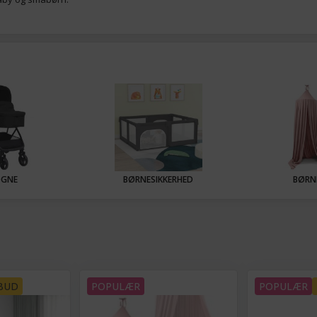
OGNE
BØRNESIKKERHED
BØRN
BUD
POPULÆR
POPULÆR