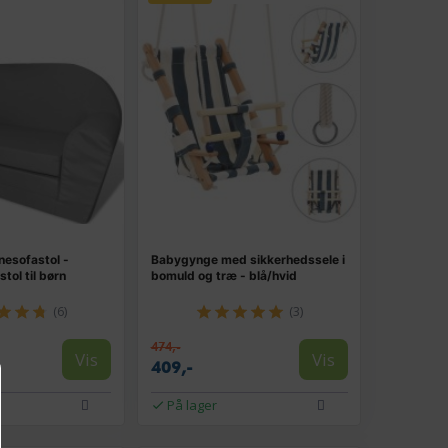
nesofastol -
Babygynge med sikkerhedssele i
tol til børn
bomuld og træ - blå/hvid
(6)
(3)
474,-
Vis
Vis
409,-
På lager