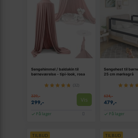
Sengehimmel / baldakin til
Sengehest til bør
børneværelse - tipi-look, rosa
25 cm mørkegrå
(32)
339,-
624,-
Vis
299,-
479,-
På lager
På lager
TILBUD
TILBUD