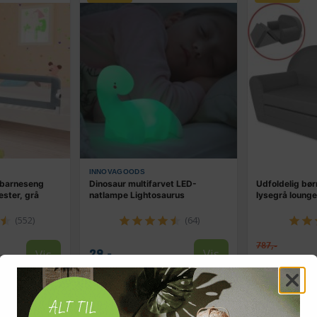
INNOVAGOODS
 barneseng
Dinosaur multifarvet LED-
Udfoldelig bør
ester, grå
natlampe Lightosaurus
lysegrå lounges
(552)
(64)
787,-
Vis
Vis
29,-
459,-
På lager
På lager