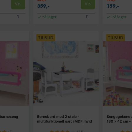
Vis
Vis
359,-
159,-
På lager
På lager
TILBUD
TILBUD
 barneseng
Børnebord med 2 stole -
Sengegelænder
multifunktionelt sæt i MDF, hvid
180 × 42 cm - 
(1)
(41)