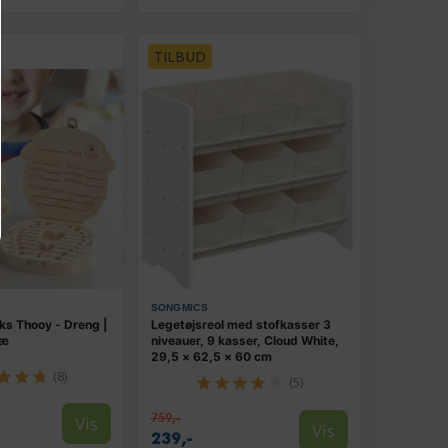
TILBUD
SONGMICS
s Thooy - Dreng |
Legetøjsreol med stofkasser 3
ræ
niveauer, 9 kasser, Cloud White,
29,5 × 62,5 × 60 cm
(8)
(5)
759,-
Vis
Vis
239,-