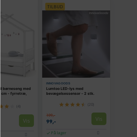
TILBUD
INNOVAGOODS
il børneseng med
Lumtoo LED-lys med
 cm - fyrretræ,
bevægelsessensor - 2 stk.
(20)
(4)
109,-
Vis
Vis
99,-
På lager