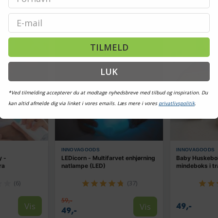
Email
TILBUD
TILBUD
TILMELD
LUK
*Ved tilmelding accepterer du at modtage nyhedsbreve med tilbud og inspiration. Du
kan altid afmelde dig via linket i vores emails. Læs mere i vores
privatlivspolitik
.
INNOVAGOODS
INNOVAGOODS
y -
LEDicorn - Multifarvet enhjørning
Baby Huskebok
ra
natlampe (LED)
mindeboks i t
(6)
(37)
59,-
Vis
Vis
49,-
49,-