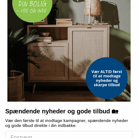
TILBUD
TILBUD
INNOVAGOODS
ørn 90 x 200
Spikey - plys pindsvin med hvid
Sengeramme t
støj og stjerneprojektor
skuffe 80×160
hvid
(304)
(25)
Spændende nyheder og gode tilbud 🏡
184,-
2.198,-
Vis
Vis
Vær den første til at modtage kampagner, spændende nyheder
159,-
1.499,-
og gode tilbud direkte i din indbakke.
På lager
På lager