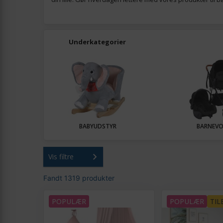
Underkategorier
BABYUDSTYR
BARNEV
Vis filtre
Fandt 1319 produkter
POPULÆR
POPULÆR
TIL