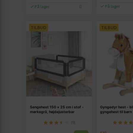
På lager
På lager
TILBUD
TILBUD
Sengehest 150 × 25 cm i stof -
Gyngedyr hest - bl
mørkegrå, højdejusterbar
gyngehest til børn
(9)
630,-