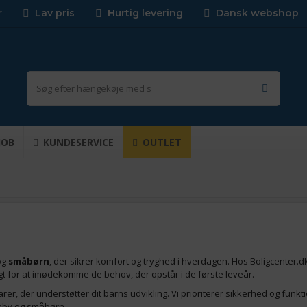
r
Lav pris
Hurtig levering
Dansk webshop
JOB
KUNDESERVICE
OUTLET
og
småbørn
, der sikrer komfort og tryghed i hverdagen. Hos Boligcenter.dk
algt for at imødekomme de behov, der opstår i de første leveår.
tsvarer, der understøtter dit barns udvikling. Vi prioriterer sikkerhed og fun
 baby og småbørn.