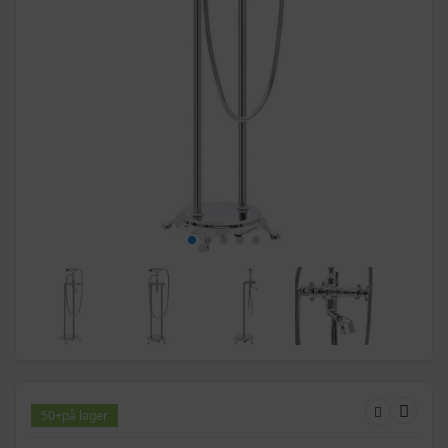
50+
på lager