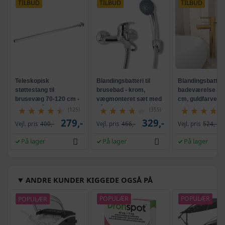
TILBUD
TILBUD
TILBUD
Teleskopisk
Blandingsbatteri til
Blandingsbatteri 
støttestang til
brusebad - krom,
badeværelse - 1
brusevæg 70-120 cm -
vægmonteret sæt med
cm, guldfarvet
rustfrit stål, sølvfarvet
håndbruser
(125)
(355)
279,-
329,-
Vejl. pris
400,-
Vejl. pris
466,-
Vejl. pris
524,-
På lager
På lager
På lager
ANDRE KUNDER KIGGEDE OGSÅ PÅ
POPULÆR
POPULÆR
POPULÆR