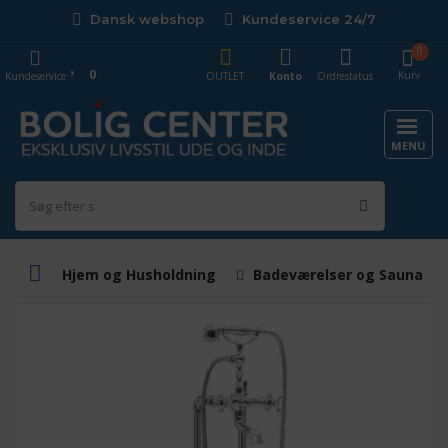
Dansk webshop
Kundeservice 24/7
0
0
Kurv
Kundeservice
OUTLET
Konto
Ordrestatus
MENU
Hjem og Husholdning
Badeværelser og Saunaer