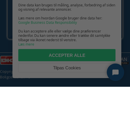
Dine data kan bruges til måling, analyse, forbedring af siden
og visning af relevante annoncer.
Læs mere om hvordan Google bruger dine data her:
Google Business Data Responsibility
Du kan acceptere alle eller vælge dine præferencer
nedenfor. Du kan senere ændre eller trække dit samtykke
tilbage via ikonet nederst til venstre.
Læs mere
ACCEPTER ALLE
Tilpas Cookies
Copyright © 2026 | CVR: DK41222093 | Alle rettigheder forbeholdes |
Boligcenter.dk
🍪