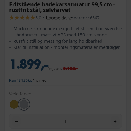
Fritstående badekarsarmatur 99,5 cm -
rustfrit stål, sølvfarvet
★
★
★
★
★
★
★
★
★
★
5,0
•
1
anmeldelse
•
Varenr.:
6567
Moderne, skinnende design til et stilrent badeværelse
Håndbruser i massivt ABS med 150 cm slange
Rustfrit stål og messing for lang holdbarhed
Klar til installation - monteringsmaterialer medfølger
1.899,-
3.104,-
Vejl. pris
Vælg farve:
−
+