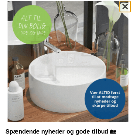
SLANGEFORBINDELSE
G 1/2"
MONTERING
Fritstående/gulvmontering
OFTE STILLEDE SPØRGSMÅL
Hvad følger med i sættet?
Hvilken tilslutning har slangen?
Hvad er højden på armaturet?
Hvilke materialer er det lavet af?
Bemærk: FAQ er vejledende information. Vi tager forbehold for fejl og
mangler, og oplysningerne er ikke juridisk bindende.
Spændende nyheder og gode tilbud 🏡