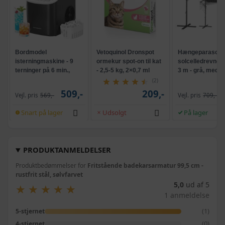
Bordmodel
Vetoquinol Dronspot
Hængeparasols
isterningmaskine - 9
ormekur spot-on til kat
solcelledrevne L
terninger på 6 min.,
- 2,5-5 kg, 2×0,7 ml
3 m - grå, med k
selvrensende, sort
og krank, UPF 5
(2)
509,-
209,-
Vejl. pris
569,-
Vejl. pris
709,-
Snart på lager
Udsolgt
På lager
PRODUKTANMELDELSER
Produktbedømmelser for
Fritstående badekarsarmatur 99,5 cm -
rustfrit stål, sølvfarvet
5,0
ud af 5
★
★
★
★
★
★
★
★
★
★
1 anmeldelse
(1)
5-stjernet
(0)
4-stjernet