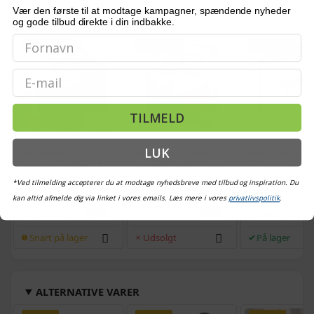
Vær den første til at modtage kampagner, spændende nyheder
OFTE KØBT SAMMEN MED
og gode tilbud direkte i din indbakke.
POPULÆR
POPULÆR
POPULÆR
Email
TILMELD
LUK
Bordmodel
Vetoquinol Dronspot
Hængeparasols
isterningmaskine - 9
ormekur spot-on til kat
solcelledrevne L
terninger på 6 min.,
- 2,5-5 kg, 2×0,7 ml
3 m - grå, med k
*Ved tilmelding accepterer du at modtage nyhedsbreve med tilbud og inspiration. Du
selvrensende, sort
og krank, UPF 5
(2)
kan altid afmelde dig via linket i vores emails. Læs mere i vores
privatlivspolitik
.
509,-
209,-
Vejl. pris
569,-
Vejl. pris
709,-
Snart på lager
Udsolgt
På lager
ALTERNATIVE VARER