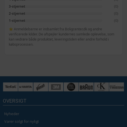
(0)
3-stjernet
(0)
2-stjernet
(0)
1-stjernet
⭐ Anmeldelserne er indsamlet fra Boligcenter.dk og andre
verificerede kilder. De afspejler kundernes samlede oplevelse, som
kan vedrøre både produktet, leveringstiden eller andre forhold i
købsprocessen.
OVERSIGT
Nyheder
Varer solgt for nyligt