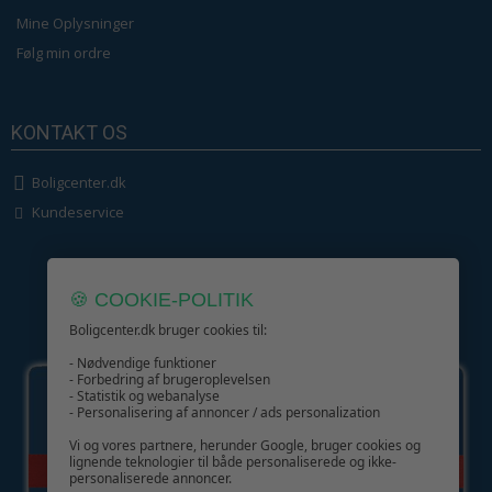
Mine Oplysninger
Følg min ordre
KONTAKT OS
Boligcenter.dk
Kundeservice
🍪 COOKIE-POLITIK
Boligcenter.dk bruger cookies til:
GIV GLÆDE MED ET GAVEKORT!
- Nødvendige funktioner
- Forbedring af brugeroplevelsen
- Statistik og webanalyse
- Personalisering af annoncer / ads personalization
Vi og vores partnere, herunder Google, bruger cookies og
lignende teknologier til både personaliserede og ikke-
personaliserede annoncer.