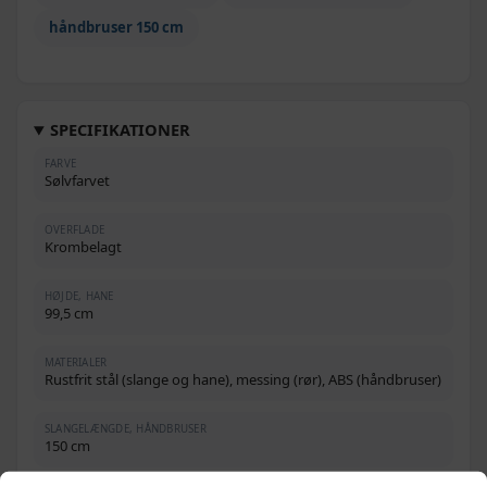
håndbruser 150 cm
SPECIFIKATIONER
FARVE
Sølvfarvet
OVERFLADE
Krombelagt
HØJDE, HANE
99,5 cm
MATERIALER
Rustfrit stål (slange og hane), messing (rør), ABS (håndbruser)
SLANGELÆNGDE, HÅNDBRUSER
150 cm