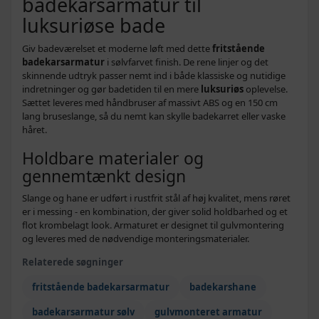
badekarsarmatur til
luksuriøse bade
Giv badeværelset et moderne løft med dette
fritstående
badekarsarmatur
i sølvfarvet finish. De rene linjer og det
skinnende udtryk passer nemt ind i både klassiske og nutidige
indretninger og gør badetiden til en mere
luksuriøs
oplevelse.
Sættet leveres med håndbruser af massivt ABS og en 150 cm
lang bruseslange, så du nemt kan skylle badekarret eller vaske
håret.
Holdbare materialer og
gennemtænkt design
Slange og hane er udført i rustfrit stål af høj kvalitet, mens røret
er i messing - en kombination, der giver solid holdbarhed og et
flot krombelagt look. Armaturet er designet til gulvmontering
og leveres med de nødvendige monteringsmaterialer.
Relaterede søgninger
fritstående badekarsarmatur
badekarshane
badekarsarmatur sølv
gulvmonteret armatur