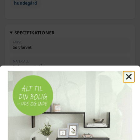
hundegård
SPECIFIKATIONER
FARVE
Sølvfarvet
MATERIALE
Galvaniseret stål
MÅL
600 × 600 × 100 cm (L × B × H)
MASKESTØRRELSE
60 × 60 mm
DØR
Hængslet dør med sikkerhedslås
VÆGTYPE