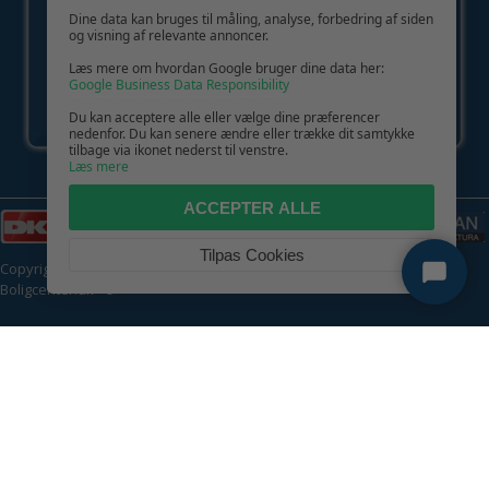
Dine data kan bruges til måling, analyse, forbedring af siden
og visning af relevante annoncer.
Læs mere om hvordan Google bruger dine data her:
Google Business Data Responsibility
Du kan acceptere alle eller vælge dine præferencer
nedenfor. Du kan senere ændre eller trække dit samtykke
tilbage via ikonet nederst til venstre.
Læs mere
ACCEPTER ALLE
Tilpas Cookies
Copyright © 2026 | CVR: DK41222093 | Alle rettigheder forbeholdes |
Boligcenter.dk
🍪