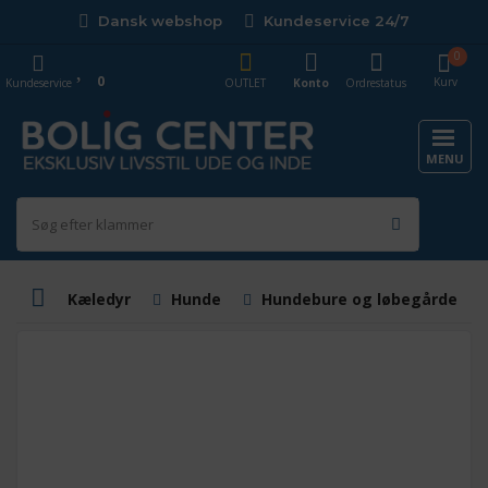
Dansk webshop
Kundeservice 24/7
0
0
Kurv
Kundeservice
OUTLET
Konto
Ordrestatus
MENU
Kæledyr
Hunde
Hundebure og løbegårde