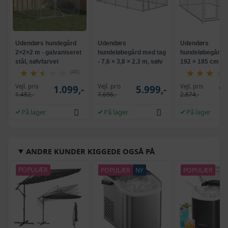
Udendørs hundegård
Udendørs
Udendørs
2×2×2 m - galvaniseret
hundeløbegård med tag
hundeløbegård 3
stål, sølvfarvet
- 7,6 × 3,8 × 2,3 m, sølv
192 × 185 cm -
galvaniseret stå
(40)
Vejl. pris
Vejl. pris
Vejl. pris
1.099,-
5.999,-
1.
1.482,-
7.696,-
2.874,-
På lager
På lager
På lager
ANDRE KUNDER KIGGEDE OGSÅ PÅ
POPULÆR
POPULÆR
NY
POPULÆR