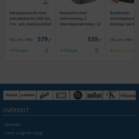
Hængeparasols med
Ismaskine med
Bordmodel
solcelledrevne LED-lys,
selvrensning, 2
isterningmaskine
3 m - grå, med krydsfod
isterningestørrelser, 12
terninger på 6 mi
og krank, UPF 50+
kg/24 t - sølvgrå
selvrensende, s
579,-
539,-
Vejl. pris
709,-
Vejl. pris
569,-
På lager
På lager
Snart på lage
OVERSIGT
Nyheder
Varer solgt for nyligt