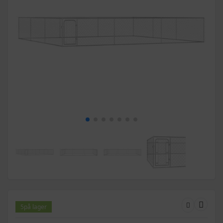
5
på lager