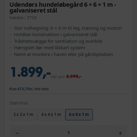
Udendørs hundeløbegård 6 × 6 × 1 m -
galvaniseret stål
Varenr.:
7710
Stor indhegning: 6 × 6 m til leg, træning og motion
Holdbar konstruktion i galvaniseret stål
Trådnetsvægge for ventilation og overblik
Hængslet dør med låsbart system
Nemt at montere i haven eller på gårdspladsen
1.899,-
3.999,-
Vejl. pris
Størrelse:
2 x 2 x 1 m
4 x 4 x 1 m
6 x 6 x 1 m
−
+