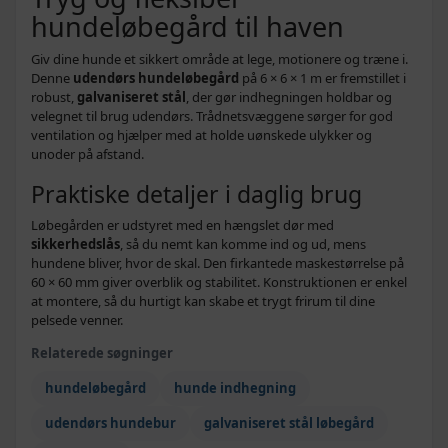
hundeløbegård til haven
Giv dine hunde et sikkert område at lege, motionere og træne i.
Denne
udendørs hundeløbegård
på 6 × 6 × 1 m er fremstillet i
robust,
galvaniseret stål
, der gør indhegningen holdbar og
velegnet til brug udendørs. Trådnetsvæggene sørger for god
ventilation og hjælper med at holde uønskede ulykker og
unoder på afstand.
Praktiske detaljer i daglig brug
Løbegården er udstyret med en hængslet dør med
sikkerhedslås
, så du nemt kan komme ind og ud, mens
hundene bliver, hvor de skal. Den firkantede maskestørrelse på
60 × 60 mm giver overblik og stabilitet. Konstruktionen er enkel
at montere, så du hurtigt kan skabe et trygt frirum til dine
pelsede venner.
Relaterede søgninger
hundeløbegård
hunde indhegning
udendørs hundebur
galvaniseret stål løbegård