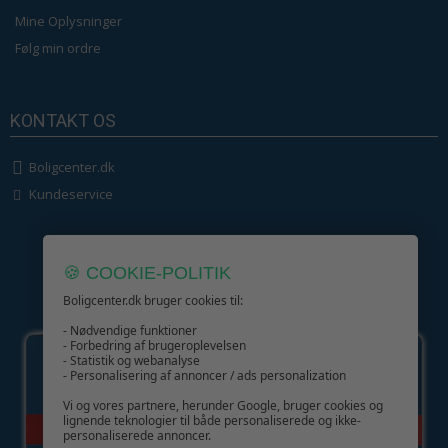
Mine Oplysninger
Følg min ordre
KONTAKT OS
Boligcenter.dk
Kundeservice
🍪 COOKIE-POLITIK
Boligcenter.dk bruger cookies til:
GIV GLÆDE MED ET GAVEKORT!
- Nødvendige funktioner
- Forbedring af brugeroplevelsen
- Statistik og webanalyse
- Personalisering af annoncer / ads personalization
Vi og vores partnere, herunder Google, bruger cookies og
lignende teknologier til både personaliserede og ikke-
personaliserede annoncer.