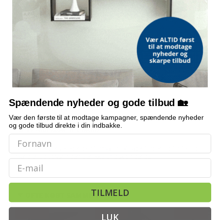
Trådnetsvægge
OFTE STILLEDE SPØRGSMÅL
Hvor stor er løbegården?
Hvilket materiale er den lavet af?
Spændende nyheder og gode tilbud 🏡
Er der lås på døren?
Vær den første til at modtage kampagner, spændende nyheder
og gode tilbud direkte i din indbakke.
Er den nem at samle?
Bemærk: FAQ er vejledende information. Vi tager forbehold for fejl og
mangler, og oplysningerne er ikke juridisk bindende.
Email
TILMELD
OFTE KØBT SAMMEN MED
POPULÆR
POPULÆR
NY
POPULÆR
LUK