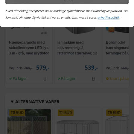
*Ved tilmelding accepterer du at modtage nyhedsbreve med tilbud og inspiration. Du
kan altid afmelde dig via linket i vores emails. Læs mere i vores
privatlivspolitik
.
Hængeparasols med
Ismaskine med
Bordmodel
solcelledrevne LED-lys,
selvrensning, 2
isterningmaskine
3 m - grå, med krydsfod
isterningestørrelser, 12
terninger på 6 mi
og krank, UPF 50+
kg/24 t - sølvgrå
selvrensende, s
579,-
539,-
Vejl. pris
709,-
Vejl. pris
569,-
På lager
På lager
Snart på lage
ALTERNATIVE VARER
TILBUD
TILBUD
TILBUD