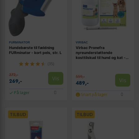
FURMINATOR
VIRBAC
Hundebørste til fældning
Virbac Pronefra
FURminator - kort pels, str. L
nyreunderstøttende
kosttilskud til hund og kat -
180 ml
(35)
372,-
559,-
Vis
Vis
269,-
489,-
På lager
Snart på lager
TILBUD
TILBUD