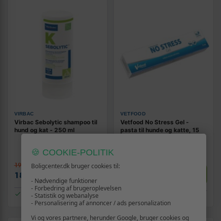
VIRBAC
VETFOOD
Virbac Sebolytic shampoo til
Vetfood No Stress Gel -
hund og kat - 250 ml
pasta til hunde og katte, 15
ml
🍪 COOKIE-POLITIK
199,-
Boligcenter.dk bruger cookies til:
249,-
Vis
Vis
189,-
229,-
- Nødvendige funktioner
- Forbedring af brugeroplevelsen
På lager
- Statistik og webanalyse
På lager
- Personalisering af annoncer / ads personalization
Vi og vores partnere, herunder Google, bruger cookies og