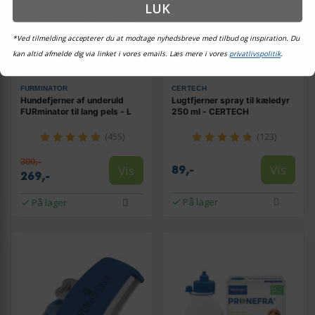
LUK
*Ved tilmelding accepterer du at modtage nyhedsbreve med tilbud og inspiration. Du
kan altid afmelde dig via linket i vores emails. Læs mere i vores
privatlivspolitik
.
FURMINATOR
CERTECH
Hundefjerner af underuld
Lugtfjerner spray til kæledyr
FURminator til lang pels - L
250 ml - CERTECH
(455)
(123)
300,-
Vis
Vis
89,-
269,-
På lager
På lager