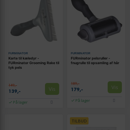
FURMINATOR
FURMINATOR
Karte til kæledyr -
FURminator pelsruller -
FURminator Grooming Rake til
fnugrulle til opsamling af hår
tyk pels
189,-
149,-
Vis
Vis
179,-
139,-
På lager
På lager
TILBUD