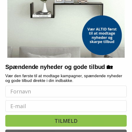
VIRBAC
Virbac Vet Aquadent FR3SH -
Hundesakse sæt 6 dele -
tandpleje-vand til hunde og
rustfrit stål, sølvfarvet
katte, 500 ml
(1)
305,-
Spændende nyheder og gode tilbud 🏡
Vis
Vis
209,-
259,-
Vær den første til at modtage kampagner, spændende nyheder
På lager
og gode tilbud direkte i din indbakke.
På lager
TILBUD
Email
TILMELD