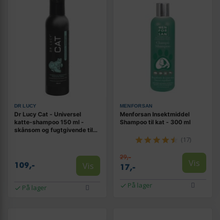
DR LUCY
MENFORSAN
Dr Lucy Cat - Universel
Menforsan Insektmiddel
katte-shampoo 150 ml -
Shampoo til kat - 300 ml
skånsom og fugtgivende til
alle pelstyper
(17)
29,-
Vis
Vis
109,-
17,-
På lager
På lager