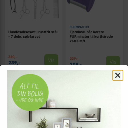
FURMINATOR
Hundesaksesæt i rustfrit stål
Fjernløse-hår børste
- 7 dele, sølvfarvet
FURminator til korthårede
katte M/L
340,-
229,-
Vis
Vis
239,-
209,-
På lager
På lager
TILBUD