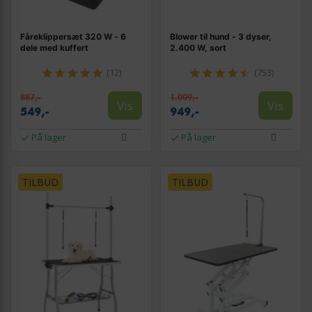
Fåreklippersæt 320 W - 6
Blower til hund - 3 dyser,
dele med kuffert
2.400 W, sort
(12)
(753)
887,-
1.009,-
Vis
Vis
549,-
949,-
På lager
På lager
TILBUD
TILBUD