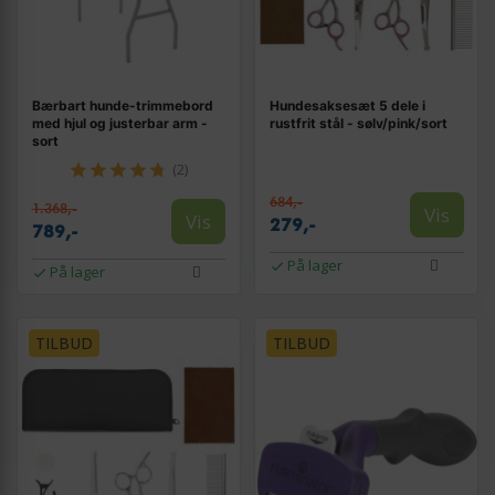
Bærbart hunde-trimmebord
Hundesaksesæt 5 dele i
med hjul og justerbar arm -
rustfrit stål - sølv/pink/sort
sort
(2)
684,-
1.368,-
Vis
Vis
279,-
789,-
På lager
På lager
TILBUD
TILBUD