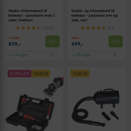
Vaske-/trimmebord til
Vaske- og trimmebord til
kæledyr - justerbart med 2
kæledyr - justerbar arm og
seler, foldbart
sele, sort
(1027)
(27)
1.154,-
949,-
Vis
Vis
839,-
699,-
På lager
På lager
POPULÆR
TILBUD
TILBUD