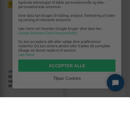
lignende teknologier til både personaliserede og ikke-
TILBUD
personaliserede annoncer.
Dine data kan bruges til måling, analyse, forbedring af siden
og visning af relevante annoncer.
Læs mere om hvordan Google bruger dine data her:
Google Business Data Responsibility
Du kan acceptere alle eller vælge dine præferencer
nedenfor. Du kan senere ændre eller trække dit samtykke
tilbage via ikonet nederst til venstre.
Læs mere
ACCEPTER ALLE
DR LUCY
PETKIT
Dr Lucy PRO Style Spray -
PETKIT AirClipper 5‑i‑1
Tilpas Cookies
regenererende balsamspray
dyrehårsstøvsuger med
til hunde, 250 ml
trimmer - til kat og hund,
lilla/sort
159,-
Vis
Vis
1.269,-
149,-
På lager
På lager