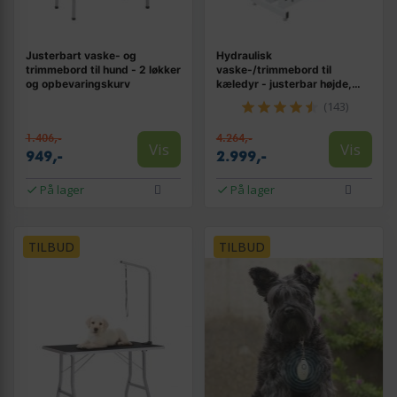
Justerbart vaske- og
Hydraulisk
trimmebord til hund - 2 løkker
vaske-/trimmebord til
og opbevaringskurv
kæledyr - justerbar højde,
sort 108 × 60 cm
(143)
1.406,-
4.264,-
Vis
Vis
949,-
2.999,-
På lager
På lager
TILBUD
TILBUD