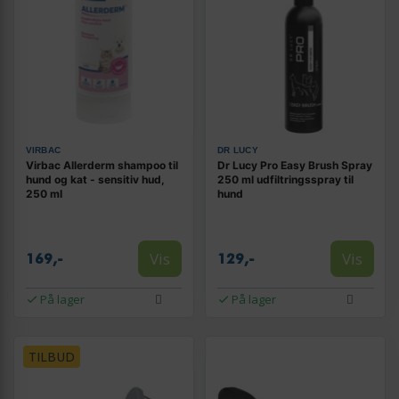
VIRBAC
DR LUCY
Virbac Allerderm shampoo til
Dr Lucy Pro Easy Brush Spray
hund og kat - sensitiv hud,
250 ml udfiltringsspray til
250 ml
hund
Vis
Vis
169,-
129,-
På lager
På lager
TILBUD