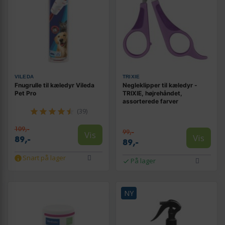
VILEDA
TRIXIE
Fnugrulle til kæledyr Vileda
Negleklipper til kæledyr -
Pet Pro
TRIXIE, højrehåndet,
assorterede farver
(39)
109,-
99,-
Vis
Vis
89,-
89,-
Snart på lager
På lager
NY