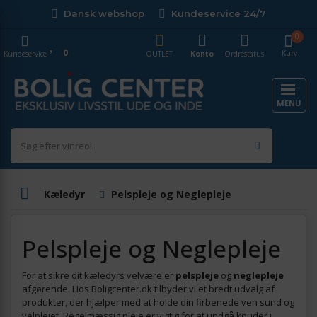
Dansk webshop
Kundeservice 24/7
0
0
Kurv
Kundeservice
OUTLET
Konto
Ordrestatus
MENU
Kæledyr
Pelspleje og Neglepleje
Pelspleje og Neglepleje
For at sikre dit kæledyrs velvære er
pelspleje
og
neglepleje
afgørende. Hos Boligcenter.dk tilbyder vi et bredt udvalg af
produkter, der hjælper med at holde din firbenede ven sund og
velplejet. Regelmæssig pleje er vigtig for at undgå knuder i