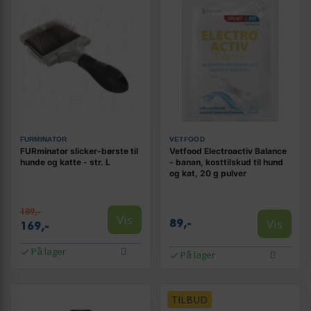
FURMINATOR
VETFOOD
FURminator slicker-børste til
Vetfood Electroactiv Balance
hunde og katte - str. L
- banan, kosttilskud til hund
og kat, 20 g pulver
189,-
Vis
Vis
89,-
169,-
På lager
På lager
TILBUD