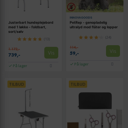
INNOVAGOODS
Justerbart hundeplejebord
PetRep - genopladelig
med 1 løkke - foldbart,
ultralyd mod flåter og lopper
sort/sølv
(24)
(13)
114,-
1.172,-
Vis
Vis
59,-
739,-
På lager
På lager
TILBUD
TILBUD