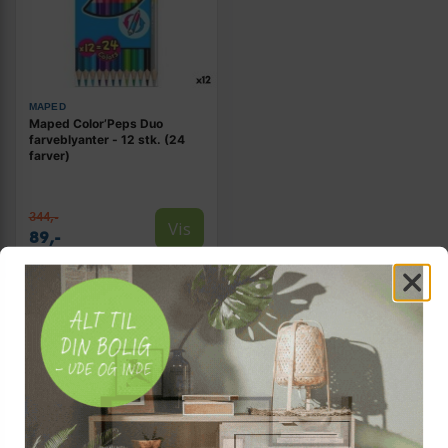
MAPED
Maped Color’Peps Duo
farveblyanter - 12 stk. (24
farver)
344,-
Vis
89,-
På lager