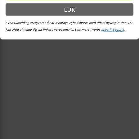
LUK
*Ved tilmelding accepterer du at modtage nyhedsbreve med tilbud og inspiration. Du
kan altid afmelde dig via linket i vores emails. Læs mere i vores
privatlivspolitik
.