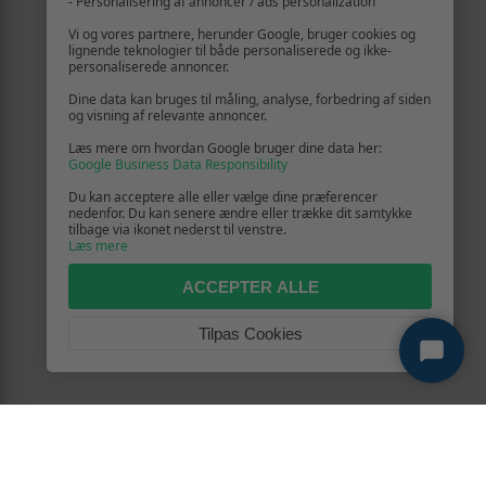
- Personalisering af annoncer / ads personalization
Vi og vores partnere, herunder Google, bruger cookies og
lignende teknologier til både personaliserede og ikke-
personaliserede annoncer.
Dine data kan bruges til måling, analyse, forbedring af siden
og visning af relevante annoncer.
Læs mere om hvordan Google bruger dine data her:
Google Business Data Responsibility
Du kan acceptere alle eller vælge dine præferencer
nedenfor. Du kan senere ændre eller trække dit samtykke
tilbage via ikonet nederst til venstre.
Læs mere
ACCEPTER ALLE
Tilpas Cookies