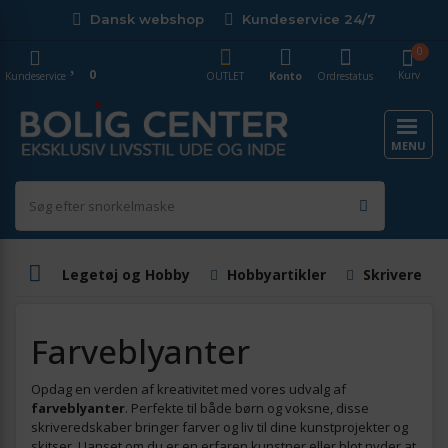
Dansk webshop
Kundeservice 24/7
0
0
Kurv
Kundeservice
OUTLET
Konto
Ordrestatus
MENU
Legetøj og Hobby
Hobbyartikler
Skrivereds
Farveblyanter
Opdag en verden af kreativitet med vores udvalg af
farveblyanter
. Perfekte til både børn og voksne, disse
skriveredskaber bringer farver og liv til dine kunstprojekter og
skitser. Uanset om du er en erfaren kunstner eller blot nyder at