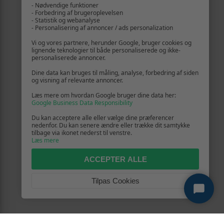
- Nødvendige funktioner
- Forbedring af brugeroplevelsen
- Statistik og webanalyse
- Personalisering af annoncer / ads personalization
Vi og vores partnere, herunder Google, bruger cookies og
lignende teknologier til både personaliserede og ikke-
personaliserede annoncer.
Dine data kan bruges til måling, analyse, forbedring af siden
og visning af relevante annoncer.
Læs mere om hvordan Google bruger dine data her:
Google Business Data Responsibility
Du kan acceptere alle eller vælge dine præferencer
nedenfor. Du kan senere ændre eller trække dit samtykke
tilbage via ikonet nederst til venstre.
Læs mere
ACCEPTER ALLE
Tilpas Cookies