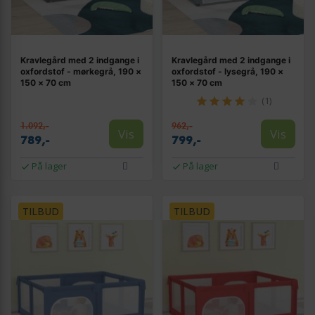
Kravlegård med 2 indgange i
Kravlegård med 2 indgange i
oxfordstof - mørkegrå, 190 ×
oxfordstof - lysegrå, 190 ×
150 × 70 cm
150 × 70 cm
(1)
1.092,-
962,-
Vis
Vis
789,-
799,-
På lager
På lager
TILBUD
TILBUD