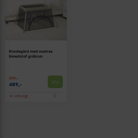
Kravlegård med madras
linnedstof gråbrun
599,-
Vis
489,-
Udsolgt