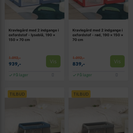
Kravlegård med 2 indgange i
Kravlegård med 2 indgange i
oxfordstof - lyseblå, 190 ×
oxfordstof - rød, 190 × 150 ×
150 × 70 cm
70 cm
1.092,-
1.092,-
Vis
Vis
939,-
839,-
På lager
På lager
TILBUD
TILBUD