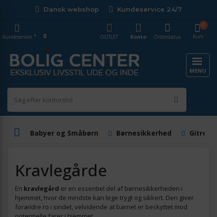
Dansk webshop
Kundeservice 24/7
0
0
Kurv
Kundeservice
OUTLET
Konto
Ordrestatus
MENU
Babyer og Småbørn
Børnesikkerhed
Gitre o
Kravlegårde
En
kravlegård
er en essentiel del af børnesikkerheden i
hjemmet, hvor de mindste kan lege trygt og sikkert. Den giver
forældre ro i sindet, velvidende at barnet er beskyttet mod
potentielle farer i hjemmet.