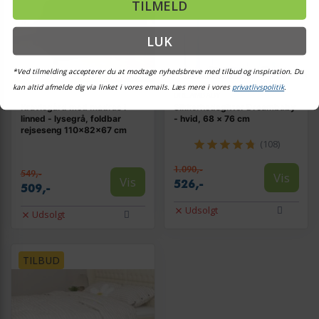
TILMELD
LUK
*Ved tilmelding accepterer du at modtage nyhedsbreve med tilbud og inspiration. Du
kan altid afmelde dig via linket i vores emails. Læs mere i vores
privatlivspolitik
.
DREAMBABY
Kravlegård med madras i
Sikkerhedsgitter Dreambaby
linned - lysegrå, foldbar
- hvid, 68 × 76 cm
rejseseng 110×82×67 cm
(108)
1.090,-
549,-
Vis
Vis
526,-
509,-
Udsolgt
Udsolgt
TILBUD