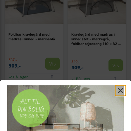
Foldbar kravlegård med
Kravlegård med madras i
madras i linned - marineblå
linnedstof - mørkegrå,
foldbar rejseseng 110 × 82 ×
67 cm
537,-
840,-
Vis
Vis
509,-
509,-
På lager
På lager