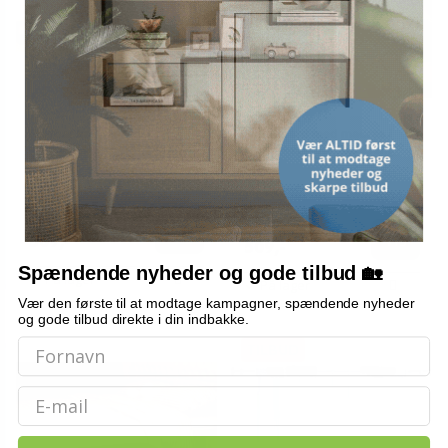
Foldbar kravlegård med
Kravlegård med madras i
madras i linnedstof - grøn
linned - foldbar rejseseng,
rød
599,-
549,-
Vis
Vis
509,-
509,-
Spændende nyheder og gode tilbud 🏡
På lager
På lager
Vær den første til at modtage kampagner, spændende nyheder
og gode tilbud direkte i din indbakke.
TILBUD
Email