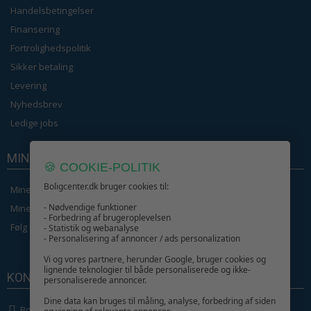
Handelsbetingelser
Finansering
Fortrolighedspolitik
Sikker betaling
Levering
Nyhedsbrev
Ledige jobs
MIN KONTO
🍪 COOKIE-POLITIK
Boligcenter.dk bruger cookies til:
Mine ordrer
- Nødvendige funktioner
Mine Oplysninger
- Forbedring af brugeroplevelsen
Følg min ordre
- Statistik og webanalyse
- Personalisering af annoncer / ads personalization
Vi og vores partnere, herunder Google, bruger cookies og
lignende teknologier til både personaliserede og ikke-
KONTAKT OS
personaliserede annoncer.
Dine data kan bruges til måling, analyse, forbedring af siden
Boligcenter.dk