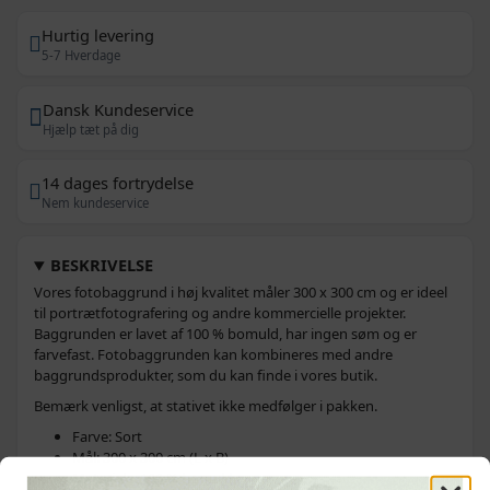
Hurtig levering
5-7 Hverdage
Dansk Kundeservice
Hjælp tæt på dig
14 dages fortrydelse
Nem kundeservice
BESKRIVELSE
Vores fotobaggrund i høj kvalitet måler 300 x 300 cm og er ideel
til portrætfotografering og andre kommercielle projekter.
Baggrunden er lavet af 100 % bomuld, har ingen søm og er
farvefast. Fotobaggrunden kan kombineres med andre
baggrundsprodukter, som du kan finde i vores butik.
Bemærk venligst, at stativet ikke medfølger i pakken.
Farve: Sort
Mål: 300 x 300 cm (L x B)
Materiale: 100 % bomuld