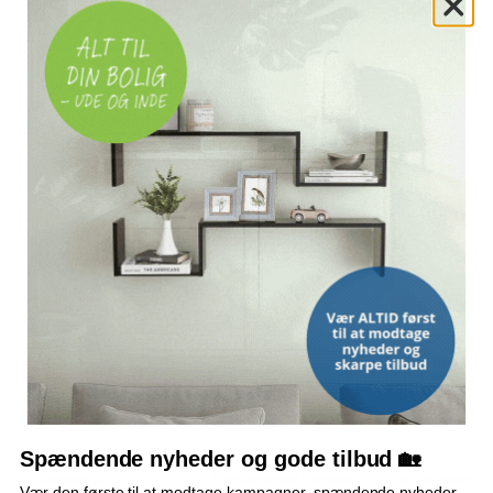
Farvefast
Relaterede søgninger
baggrund
baggrunde
fotobaggrund
fotobaggrunde
baggrundsskærm
baggrundsskærme
fotostudiebaggrund
OFTE KØBT SAMMEN MED
POPULÆR
TILBUD
TILBUD
Spændende nyheder og gode tilbud 🏡
Teleskopisk
Fotobaggrund i bomuld
Stativsystem til
Vær den første til at modtage kampagner, spændende nyheder