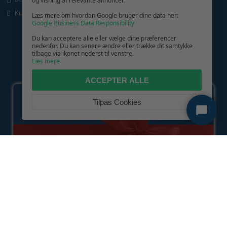
og visning af relevante annoncer.
Kundeservice
Læs mere om hvordan Google bruger dine data her:
Google Business Data Responsibility
Du kan acceptere alle eller vælge dine præferencer
nedenfor. Du kan senere ændre eller trække dit samtykke
tilbage via ikonet nederst til venstre.
Læs mere
GIV GLÆDE MED ET GAVEKORT!
ACCEPTER ALLE
Tilpas Cookies