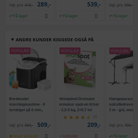
289,-
539,-
Vejl. pris
478,-
Vejl. pris
996,-
På lager
På lager
På lager
ANDRE KUNDER KIGGEDE OGSÅ PÅ
POPULÆR
POPULÆR
POPULÆR
Bordmodel
Vetoquinol Dronspot
Hængeparasols
isterningmaskine - 9
ormekur spot-on til kat
solcelledrevne L
terninger på 6 min.,
- 2,5-5 kg, 2×0,7 ml
3 m - grå, med k
selvrensende, sort
og krank, UPF 5
(2)
509,-
209,-
Vejl. pris
569,-
Vejl. pris
709,-
Snart på lager
Udsolgt
På lager