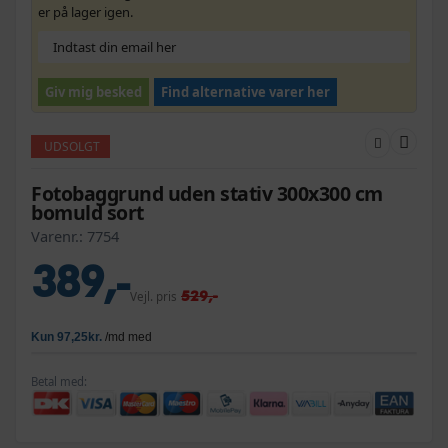
er på lager igen.
Giv mig besked
Find alternative varer her
UDSOLGT
Fotobaggrund uden stativ 300x300 cm
bomuld sort
Varenr.:
7754
389,-
529,-
Vejl. pris
Betal med: