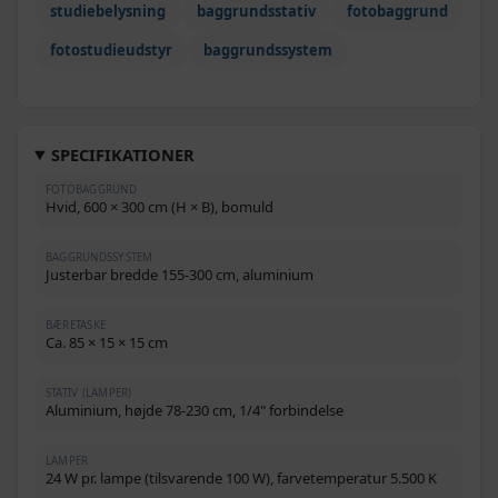
studiebelysning
baggrundsstativ
fotobaggrund
fotostudieudstyr
baggrundssystem
SPECIFIKATIONER
FOTOBAGGRUND
Hvid, 600 × 300 cm (H × B), bomuld
BAGGRUNDSSYSTEM
Justerbar bredde 155-300 cm, aluminium
BÆRETASKE
Ca. 85 × 15 × 15 cm
STATIV (LAMPER)
Aluminium, højde 78-230 cm, 1/4" forbindelse
LAMPER
24 W pr. lampe (tilsvarende 100 W), farvetemperatur 5.500 K