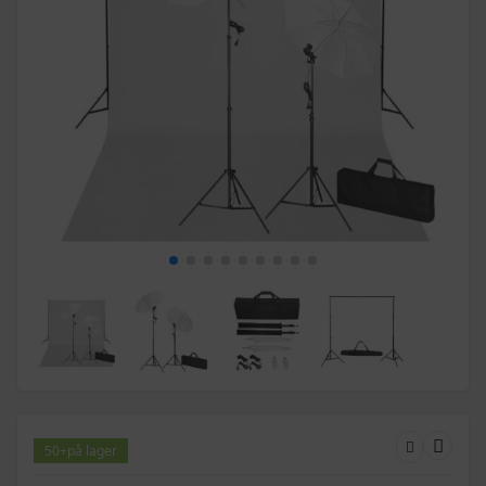
50+
på lager