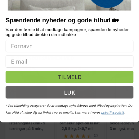
Hvilken lysfarve har lamperne?
Er sættet nemt at transportere?
Spændende nyheder og gode tilbud 🏡
Bemærk: FAQ er vejledende information. Vi tager forbehold for fejl og
Vær den første til at modtage kampagner, spændende nyheder
mangler, og oplysningerne er ikke juridisk bindende.
og gode tilbud direkte i din indbakke.
OFTE KØBT SAMMEN MED
Email
POPULÆR
POPULÆR
POPULÆR
TILMELD
LUK
*Ved tilmelding accepterer du at modtage nyhedsbreve med tilbud og inspiration. Du
kan altid afmelde dig via linket i vores emails. Læs mere i vores
privatlivspolitik
.
Bordmodel
Vetoquinol Dronspot
Hængeparasols
isterningmaskine - 9
ormekur spot-on til kat
solcelledrevne L
terninger på 6 min.,
- 2,5-5 kg, 2×0,7 ml
3 m - grå, med k
selvrensende, sort
og krank, UPF 5
(2)