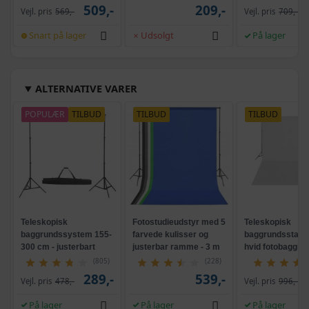
509,-
209,-
Vejl. pris
569,-
Vejl. pris
709,-
Snart på lager
Udsolgt
På lager
ALTERNATIVE VARER
POPULÆR
TILBUD
TILBUD
TILBUD
Teleskopisk
Fotostudieudstyr med 5
Teleskopisk
baggrundssystem 155-
farvede kulisser og
baggrundsstati
300 cm - justerbart
justerbar ramme - 3 m
hvid fotobaggrun
stativ med taske
system
m
(805)
(228)
289,-
539,-
Vejl. pris
478,-
Vejl. pris
996,-
På lager
På lager
På lager