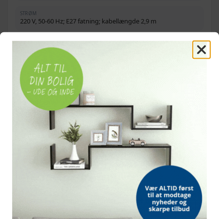
STRØM
220 V, 50-60 Hz; E27 fatning; kabellængde 2,9 m
LAMPENS LEVETID
5.000 timer
STIKTYPE
Europæisk
PAKKEN INDEHOLDER
2 stativer, 2 hvide paraplyer, 2 dagslyslamper, 1 bæretaske, 1
hvid fotobaggrund
OFTE STILLEDE SPØRGSMÅL
Hvad følger med i sættet?
Hvor bred kan baggrundssystemet blive?