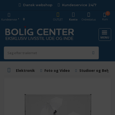
Dansk webshop
Kundeservice 24/7
0
0
Kurv
Kundeservice
OUTLET
Konto
Ordrestatus
MENU
Elektronik
Foto og Video
Studioer og Belysn