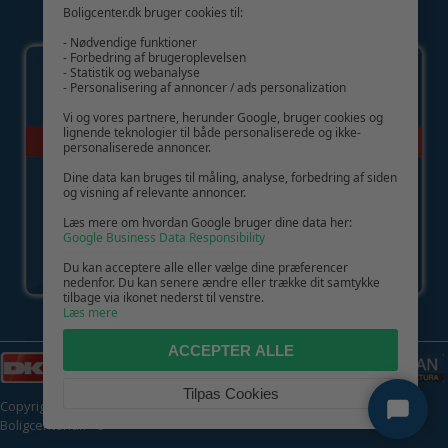
Boligcenter.dk bruger cookies til:
GIV GLÆDE MED ET GAVEKORT!
- Nødvendige funktioner
- Forbedring af brugeroplevelsen
- Statistik og webanalyse
- Personalisering af annoncer / ads personalization
Vi og vores partnere, herunder Google, bruger cookies og
lignende teknologier til både personaliserede og ikke-
personaliserede annoncer.
Dine data kan bruges til måling, analyse, forbedring af siden
og visning af relevante annoncer.
Læs mere om hvordan Google bruger dine data her:
Google Business Data Responsibility
Du kan acceptere alle eller vælge dine præferencer
nedenfor. Du kan senere ændre eller trække dit samtykke
tilbage via ikonet nederst til venstre.
Læs mere
ACCEPTER ALLE
Tilpas Cookies
Copyright © 2026 | CVR: DK41222093 | Alle rettigheder forbeholdes |
Boligcenter.dk
🍪