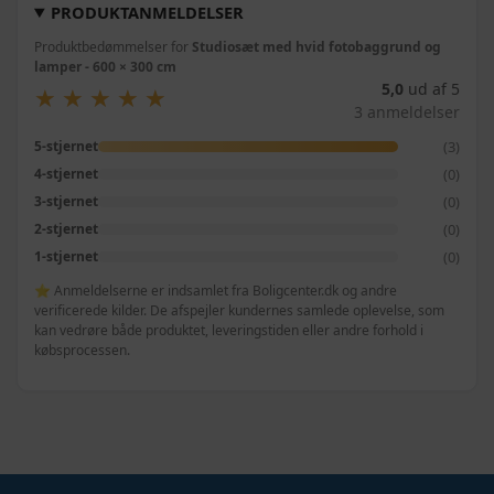
PRODUKTANMELDELSER
Produktbedømmelser for
Studiosæt med hvid fotobaggrund og
lamper - 600 × 300 cm
5,0
ud af 5
★
★
★
★
★
★
★
★
★
★
3 anmeldelser
(3)
5-stjernet
(0)
4-stjernet
(0)
3-stjernet
(0)
2-stjernet
(0)
1-stjernet
⭐ Anmeldelserne er indsamlet fra Boligcenter.dk og andre
verificerede kilder. De afspejler kundernes samlede oplevelse, som
kan vedrøre både produktet, leveringstiden eller andre forhold i
købsprocessen.