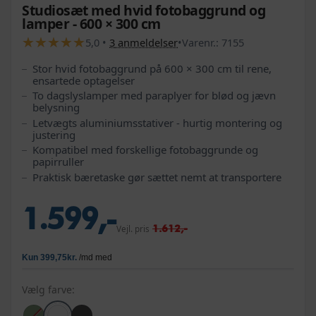
Studiosæt med hvid fotobaggrund og
lamper - 600 × 300 cm
★
★
★
★
★
★
★
★
★
★
5,0
•
3
anmeldelser
•
Varenr.:
7155
Stor hvid fotobaggrund på 600 × 300 cm til rene,
ensartede optagelser
To dagslyslamper med paraplyer for blød og jævn
belysning
Letvægts aluminiumsstativer - hurtig montering og
justering
Kompatibel med forskellige fotobaggrunde og
papirruller
Praktisk bæretaske gør sættet nemt at transportere
1.599,-
1.612,-
Vejl. pris
Vælg farve: