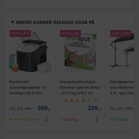
ANDRE KUNDER KIGGEDE OGSÅ PÅ
POPULÆR
POPULÆR
POPULÆR
Bordmodel
Vetoquinol Dronspot
Hængeparasols
isterningmaskine - 9
ormekur spot-on til kat
solcelledrevne L
terninger på 6 min.,
- 2,5-5 kg, 2×0,7 ml
3 m - grå, med k
selvrensende, sort
og krank, UPF 5
(2)
509,-
209,-
Vejl. pris
569,-
Vejl. pris
709,-
Snart på lager
Udsolgt
På lager