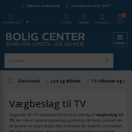
Dansk webshop
Kundeservice 24/7
0
0
Kurv
Kundeservice
OUTLET
Konto
Ordrestatus
MENU
Elektronik
Lyd og Billede
TV-tilbehør og Dig
Vægbeslag til TV
Opgrader din TV-oplevelse med vores udvalg af
vægbeslag til
TV
, der sikrer optimal placering og visning i dit hjem. Uanset om
du ønsker at spare plads eller forbedre din skærms synsvinkel,
tilbyder vi løsninger, der passer til ethvert behov og interiør.