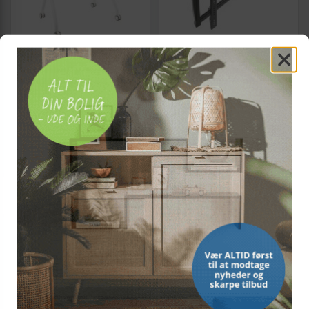
TOOQ
TOOQ
Vægbeslag/TV-stander TooQ
TV-vægbeslag med arm
FS20207M-W 49-80" 50 kg,
TooQ LP75100TN-B 60"-100"
hvid
(1)
1.040,-
1.088,-
Vis
Vis
582,-
542,-
Udsolgt
Udsolgt
TILBUD