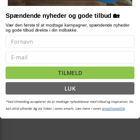
Spændende nyheder og gode tilbud 🏡
Vær den første til at modtage kampagner, spændende nyheder
og gode tilbud direkte i din indbakke.
AIS
Vægbeslag-adapter Aisens
ACC001-289, VESA 20 × 20
cm, 30 kg
Email
69,-
Vis
TILMELD
48,-
Udsolgt
LUK
*Ved tilmelding accepterer du at modtage nyhedsbreve med tilbud og inspiration. Du
kan altid afmelde dig via linket i vores emails. Læs mere i vores
privatlivspolitik
.