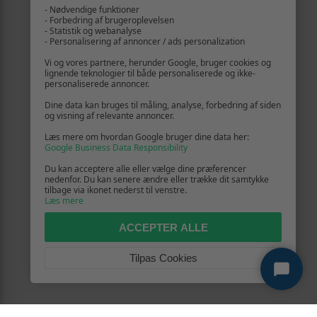
- Nødvendige funktioner
- Forbedring af brugeroplevelsen
- Statistik og webanalyse
- Personalisering af annoncer / ads personalization
Vi og vores partnere, herunder Google, bruger cookies og
lignende teknologier til både personaliserede og ikke-
personaliserede annoncer.
Dine data kan bruges til måling, analyse, forbedring af siden
og visning af relevante annoncer.
Læs mere om hvordan Google bruger dine data her:
Google Business Data Responsibility
Du kan acceptere alle eller vælge dine præferencer
nedenfor. Du kan senere ændre eller trække dit samtykke
tilbage via ikonet nederst til venstre.
Læs mere
ACCEPTER ALLE
Tilpas Cookies