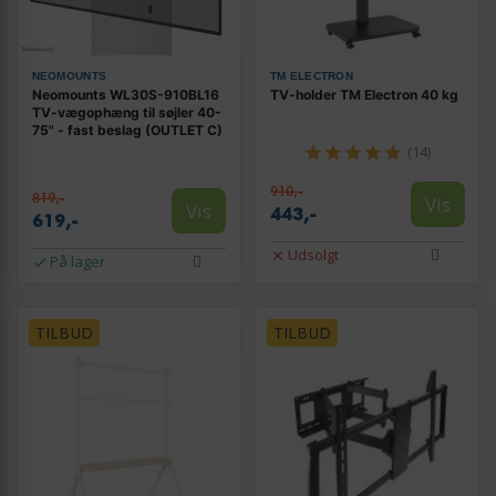
NEOMOUNTS
TM ELECTRON
Neomounts WL30S-910BL16
TV-holder TM Electron 40 kg
TV-vægophæng til søjler 40-
75" - fast beslag (OUTLET C)
(14)
910,-
819,-
Vis
Vis
443,-
619,-
Udsolgt
På lager
TILBUD
TILBUD