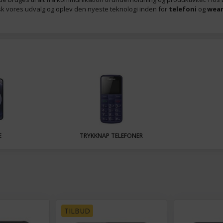
rsk vores udvalg og oplev den nyeste teknologi inden for
telefoni
og
wear
E
TRYKKNAP TELEFONER
TILBUD