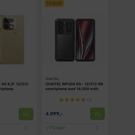
TILBUD
OUKITEL
+ 5G 6,8" 12/512
OUKITEL WP300 5G - 12/512 GB
rtphone
smartphone med 16.000 mAh
(1)
Vis
Vis
4.099,-
På lager