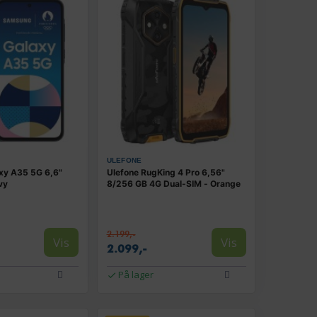
ULEFONE
xy A35 5G 6,6"
Ulefone RugKing 4 Pro 6,56"
vy
8/256 GB 4G Dual-SIM - Orange
2.199,-
Vis
Vis
2.099,-
På lager