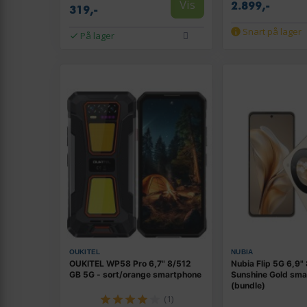
Vis
2.899,-
319,-
Snart på lager
På lager
OUKITEL
NUBIA
OUKITEL WP58 Pro 6,7" 8/512
Nubia Flip 5G 6,9"
GB 5G - sort/orange smartphone
Sunshine Gold sm
(bundle)
(1)