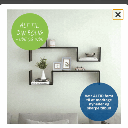
TILBUD
TILBUD
SAMSUNG
SAMSUNG
7 6,7" Dual
Samsung Galaxy A17 6,7" Dual
Samsung Galax
 Grå
SIM 4G 4/128 GB - Light Blue
SIM 4G, 4/128
Sort
(1395)
1.499,-
1.499,-
Vis
Vis
1.399,-
1.399,-