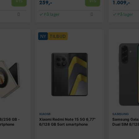
Vis
Vis
259,-
1.009,-
På lager
På lager
NY
TILBUD
XIAOMI
SAMSUNG
 8/256 GB -
Xiaomi Redmi Note 15 5G 6,77"
Samsung Gala
artphone
6/128 GB Sort smartphone
Dual SIM 8/128