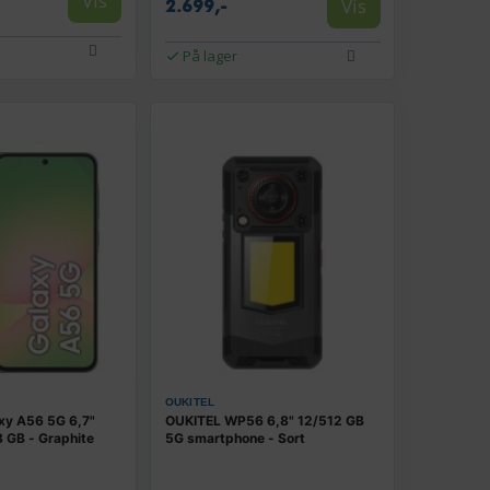
Vis
Vis
2.699,-
På lager
OUKITEL
xy A56 5G 6,7"
OUKITEL WP56 6,8" 12/512 GB
 GB - Graphite
5G smartphone - Sort