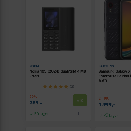
NOKIA
SAMSUNG
Nokia 105 (2024) dual?SIM 4 MB
Samsung Galaxy X
- sort
Enterprise Edition 
6,6")
(2)
299,-
2.199,-
Vis
289,-
1.999,-
På lager
På lager