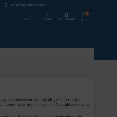
Kundeservice 24/7
0
OUTLET
Konto
Ordrestatus
Kurv
udgetter. Uanset om du er på udkig efter en simpel
elefoner fra de førende mærker, så du altid er sikret høj
s Boligcenter.dk kan du finde den perfekte enhed, der