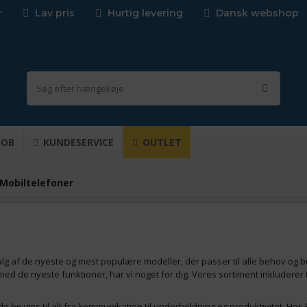
r
Lav pris
Hurtig levering
Dansk webshop
JOB
KUNDESERVICE
OUTLET
Mobiltelefoner
g af de nyeste og mest populære modeller, der passer til alle behov og b
d de nyeste funktioner, har vi noget for dig. Vores sortiment inkluderer t
de bruges til alt fra kommunikation til underholdning og produktivitet. Ho