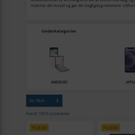
matcher din livsstil og gør din dagligdag nemmere. Udfo
Underkategorier
ANDROID
APPL
Vis filtre
Fandt 1823 produkter
TILBUD
TILBUD