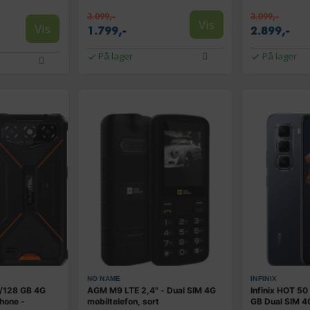
3.099,-
3.099,-
Vis
Vis
1.799,-
2.899,-
På lager
På lager
NO NAME
INFINIX
4/128 GB 4G
AGM M9 LTE 2,4" - Dual SIM 4G
Infinix HOT 50
hone -
mobiltelefon, sort
GB Dual SIM 4G