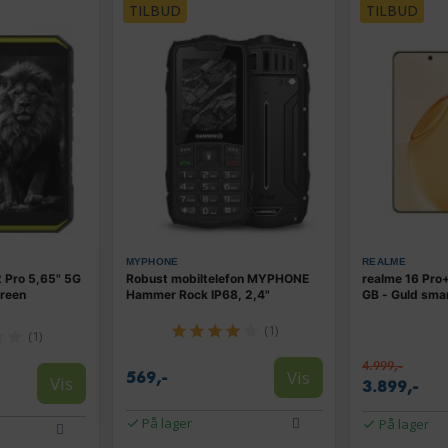
TILBUD
TILBUD
MYPHONE
REALME
 Pro 5,65" 5G
Robust mobiltelefon MYPHONE
realme 16 Pro
Green
Hammer Rock IP68, 2,4"
GB - Guld sma
(1)
(1)
4.999,-
Vis
569,-
Vis
3.899,-
På lager
På lager