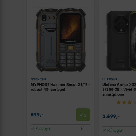
MYPHONE
ULEFONE
MYPHONE Hammer Boost 2 LTE -
Ulefone Armor X32
robust 4G, sort/gul
8/256 GB - Vivid 
smartphone
Vis
899,-
2.699,-
På lager
På lager