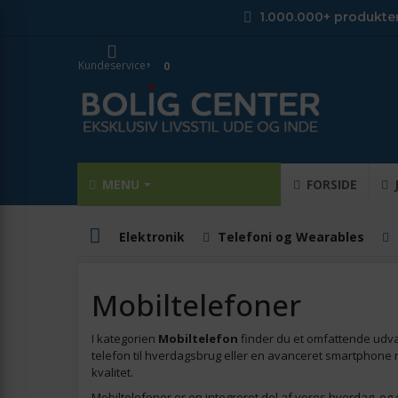
1.000.000+ produkte
Kundeservice
0
MENU
FORSIDE
Elektronik
Telefoni og Wearables
Mobiltelefoner
I kategorien
Mobiltelefon
finder du et omfattende udval
telefon til hverdagsbrug eller en avanceret smartphone me
kvalitet.
Mobiltelefoner er en integreret del af vores hverdag, og 