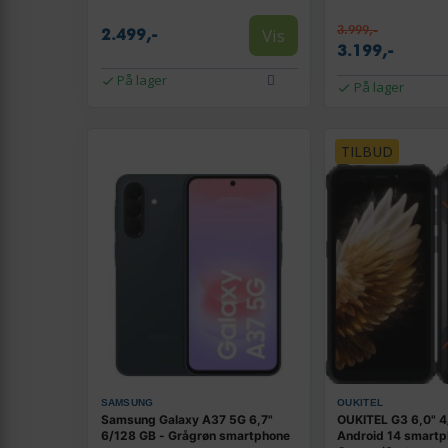
3.999,-
Vis
2.499,-
3.199,-
På lager
På lager
TILBUD
SAMSUNG
OUKITEL
Samsung Galaxy A37 5G 6,7"
OUKITEL G3 6,0" 
6/128 GB - Grågrøn smartphone
Android 14 smartp