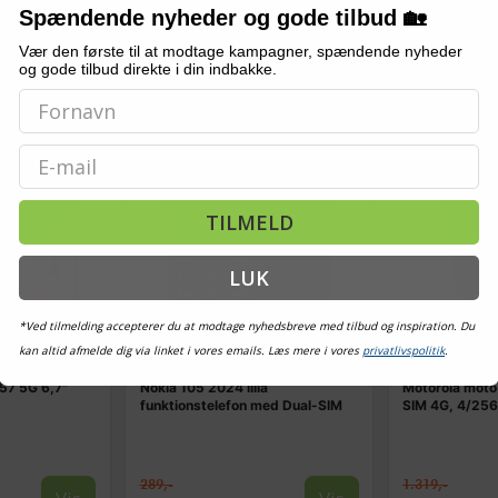
På lager
Spændende nyheder og gode tilbud 🏡
På lager
Vær den første til at modtage kampagner, spændende nyheder
og gode tilbud direkte i din indbakke.
NY
TILBUD
TILBUD
Email
TILMELD
LUK
*Ved tilmelding accepterer du at modtage nyhedsbreve med tilbud og inspiration. Du
kan altid afmelde dig via linket i vores emails. Læs mere i vores
privatlivspolitik
.
NOKIA
MOTOROLA
57 5G 6,7"
Nokia 105 2024 lilla
Motorola moto
funktionstelefon med Dual-SIM
SIM 4G, 4/256
289,-
1.319,-