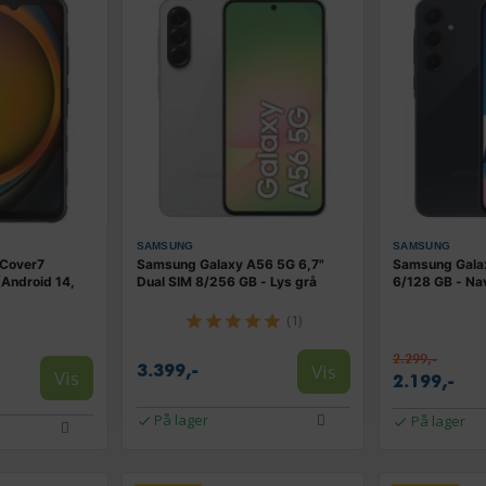
SAMSUNG
SAMSUNG
Cover7
Samsung Galaxy A56 5G 6,7"
Samsung Gala
(Android 14,
Dual SIM 8/256 GB - Lys grå
6/128 GB - Na
(1)
2.299,-
Vis
3.399,-
Vis
2.199,-
På lager
På lager