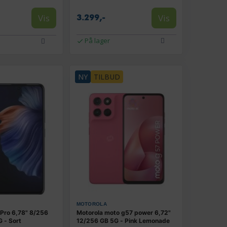
Vis
Vis
3.299,-
På lager
NY
TILBUD
MOTOROLA
 Pro 6,78" 8/256
Motorola moto g57 power 6,72"
 - Sort
12/256 GB 5G - Pink Lemonade