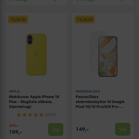
TILBUD
TILBUD
APPLE
PANZERGLASS
Mobilcover Apple iPhone 16
PanzerGlass
Plus - MagSafe silikone,
skærmbeskytter til Google
Stjernefrugt
Pixel 10/10 Pro/9/9 Pro -
Classic Fit, transparent
(2255)
299,-
Vis
Vis
149,-
109,-