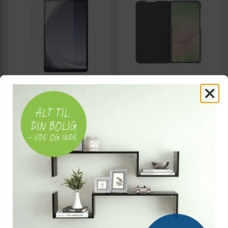
PANZERGLASS
SAMSUNG
PanzerGlass
Samsung Galaxy A57 Wallet
skærmbeskyttelse til
Cover - Sort mobilcover
Samsung Galaxy Tab A11/Tab
A9 - Ultra‑Wide Fit, klar
179,-
Vis
169,-
Vis
169,-
På lager
På lager
NY
TILBUD
TILBUD