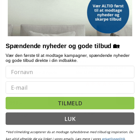
Spændende nyheder og gode tilbud 🏡
Vær den første til at modtage kampagner, spændende nyheder
og gode tilbud direkte i din indbakke.
PANZERGLASS
APPLE
PanzerGlass CARE Explorer
Mobilcover Apple MagSafe
3-i-1 coverpakke til Apple
klar til iPhone 16 Pro Max
iPhone 17 - klar
(772)
Email
469,-
389,-
Vis
Vis
229,-
TILMELD
359,-
På lager
På lager
LUK
*Ved tilmelding accepterer du at modtage nyhedsbreve med tilbud og inspiration. Du
TILBUD
kan altid afmelde dig via linket i vores emails. Læs mere i vores
privatlivspolitik
.