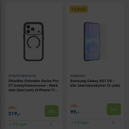
TILBUD
OTTER PRODUCTS
SAMSUNG
OtterBox Defender Series Pro
Samsung Galaxy A57 5G -
XT beskyttelsescover - Mørk
klar skærmbeskytter (2-pak)
side (klar/sort) til iPhone 17
Pro
109,-
359,-
Vis
Vis
99,-
219,-
På lager
På lager