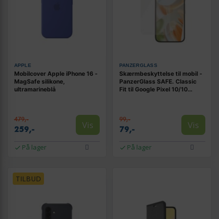
APPLE
PANZERGLASS
Mobilcover Apple iPhone 16 -
Skærmbeskyttelse til mobil -
MagSafe silikone,
PanzerGlass SAFE. Classic
ultramarineblå
Fit til Google Pixel 10/10
Pro/9/9 Pro
479,-
99,-
Vis
Vis
259,-
79,-
På lager
På lager
TILBUD