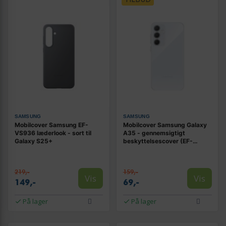
SAMSUNG
SAMSUNG
Mobilcover Samsung EF-
Mobilcover Samsung Galaxy
VS936 læderlook - sort til
A35 - gennemsigtigt
Galaxy S25+
beskyttelsescover (EF-
QA356)
219,-
159,-
Vis
Vis
149,-
69,-
På lager
På lager