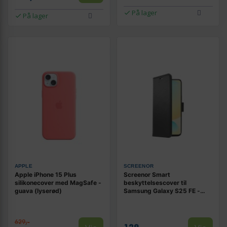
På lager
På lager
APPLE
SCREENOR
Apple iPhone 15 Plus
Screenor Smart
silikonecover med MagSafe -
beskyttelsescover til
guava (lyserød)
Samsung Galaxy S25 FE -
flipomslag i økolæder/TPU
629,-