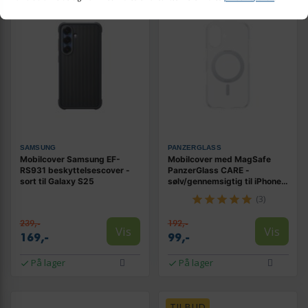
SAMSUNG
PANZERGLASS
Mobilcover Samsung EF-
Mobilcover med MagSafe
RS931 beskyttelsescover -
PanzerGlass CARE -
sort til Galaxy S25
sølv/gennemsigtig til iPhone
16
(3)
239,-
192,-
Vis
Vis
169,-
99,-
På lager
På lager
TILBUD