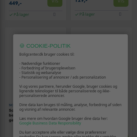
Vis
Vis
129,-
449,-
På lager
På lager
🍪 COOKIE-POLITIK
Boligcenter.dk bruger cookies til:
- Nødvendige funktioner
- Forbedring af brugeroplevelsen
- Statistik og webanalyse
- Personalisering af annoncer / ads personalization
Vi og vores partnere, herunder Google, bruger cookies og
lignende teknologier til både personaliserede og ikke-
personaliserede annoncer.
Dine data kan bruges til måling, analyse, forbedring af siden
SCREENOR
SAMSUNG
og visning af relevante annoncer.
Screenor Bumper
Samsung GP-FWA566AEA
beskyttelsescover -
flipcover - sort til Galaxy A56
Læs mere om hvordan Google bruger dine data her:
gennemsigtig til Samsung
Google Business Data Responsibility
Galaxy XCover7 Pro
Du kan acceptere alle eller vælge dine præferencer
nedenfor. Du kan senere ændre eller trække dit samtykke