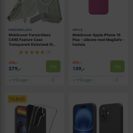
PANZERGLASS
APPLE
Mobilcover PanzerGlass
Mobilcover Apple iPhone 16
CARE Feature Case
Plus - silicone med MagSafe -
Transparent Kickstand til
fuchsia
iPhone 17
(1)
324,-
209,-
Vis
Vis
279,-
159,-
På lager
På lager
TILBUD