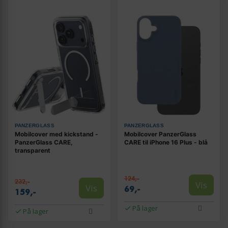
PANZERGLASS
PANZERGLASS
Mobilcover med kickstand -
Mobilcover PanzerGlass
PanzerGlass CARE,
CARE til iPhone 16 Plus - blå
transparent
124,-
232,-
Vis
Vis
69,-
159,-
På lager
På lager