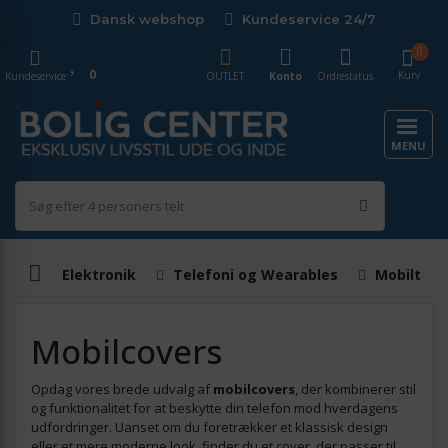
Dansk webshop
Kundeservice 24/7
0
0
Kurv
Kundeservice
OUTLET
Konto
Ordrestatus
MENU
Elektronik
Telefoni og Wearables
Mobiltilb
Mobilcovers
Opdag vores brede udvalg af
mobilcovers
, der kombinerer stil
og funktionalitet for at beskytte din telefon mod hverdagens
udfordringer. Uanset om du foretrækker et klassisk design
eller et mere moderne look, finder du et cover, der passer til