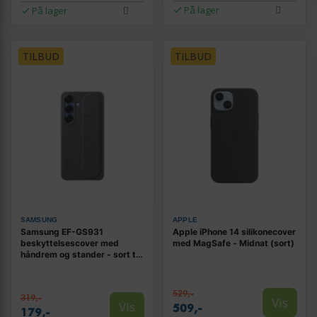
På lager
På lager
TILBUD
TILBUD
SAMSUNG
APPLE
Samsung EF-GS931
Apple iPhone 14 silikonecover
beskyttelsescover med
med MagSafe - Midnat (sort)
håndrem og stander - sort til
Galaxy S25
529,-
319,-
Vis
Vis
509,-
179,-