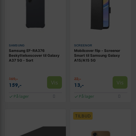
SAMSUNG
SCREENOR
Samsung EF-RA376
Mobilcover flip - Screenor
Beskyttelsescover til Galaxy
Smart til Samsung Galaxy
A37 5G - Sort
A15/A15 5G
169,-
32,-
Vis
Vis
159,-
13,-
På lager
På lager
TILBUD