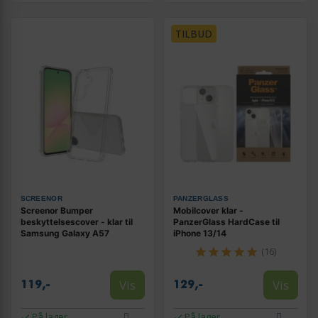
TILBUD
SCREENOR
PANZERGLASS
Screenor Bumper
Mobilcover klar -
beskyttelsescover - klar til
PanzerGlass HardCase til
Samsung Galaxy A57
iPhone 13/14
(16)
Vis
Vis
119,-
129,-
På lager
På lager