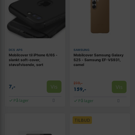
DCS APS
SAMSUNG
Mobilcover til iPhone 6/6S -
Mobilcover Samsung Galaxy
slankt soft-cover,
S25 - Samsung EF-VS931,
støvafvisende, sort
camel
219,-
Vis
Vis
7,-
159,-
På lager
På lager
TILBUD