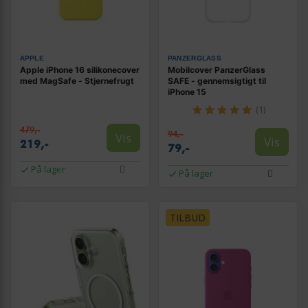
APPLE
PANZERGLASS
Apple iPhone 16 silikonecover
Mobilcover PanzerGlass
med MagSafe - Stjernefrugt
SAFE - gennemsigtigt til
iPhone 15
(1)
479,-
94,-
Vis
Vis
219,-
79,-
På lager
På lager
TILBUD