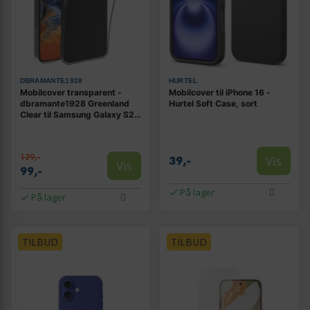
DBRAMANTE1928
HURTEL
Mobilcover transparent -
Mobilcover til iPhone 16 -
dbramante1928 Greenland
Hurtel Soft Case, sort
Clear til Samsung Galaxy S24
FE
129,-
Vis
39,-
Vis
99,-
På lager
På lager
TILBUD
TILBUD