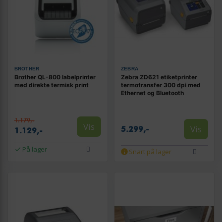
BROTHER
ZEBRA
Brother QL-800 labelprinter
Zebra ZD621 etiketprinter
med direkte termisk print
termotransfer 300 dpi med
Ethernet og Bluetooth
1.179,-
Vis
Vis
5.299,-
1.129,-
På lager
Snart på lager