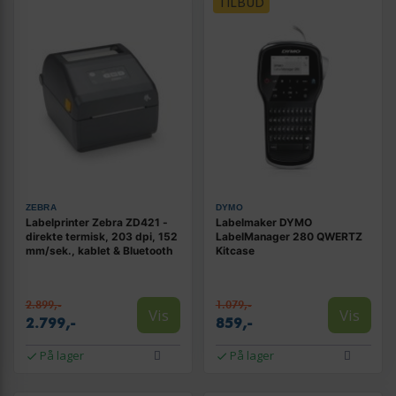
TILBUD
ZEBRA
DYMO
Labelprinter Zebra ZD421 -
Labelmaker DYMO
direkte termisk, 203 dpi, 152
LabelManager 280 QWERTZ
mm/sek., kablet & Bluetooth
Kitcase
2.899,-
1.079,-
Vis
Vis
2.799,-
859,-
På lager
På lager