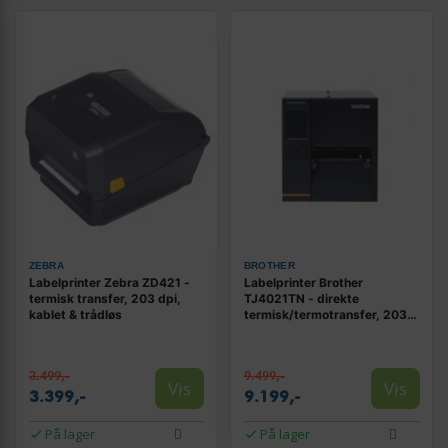
ZEBRA
BROTHER
Labelprinter Zebra ZD421 -
Labelprinter Brother
termisk transfer, 203 dpi,
TJ4021TN - direkte
kablet & trådløs
termisk/termotransfer, 203
dpi, 254 mm/s, kablet LAN
3.499,-
9.499,-
Vis
Vis
3.399,-
9.199,-
På lager
På lager