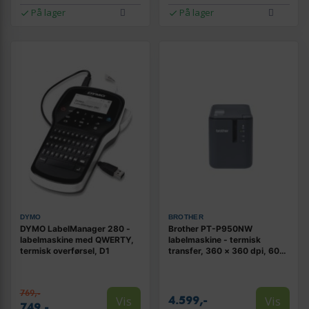
På lager
På lager
DYMO
BROTHER
DYMO LabelManager 280 -
Brother PT-P950NW
labelmaskine med QWERTY,
labelmaskine - termisk
termisk overførsel, D1
transfer, 360 × 360 dpi, 60
mm/sek., kablet & trådløs
(Ethernet/Wi‑Fi), TZe
769,-
Vis
Vis
4.599,-
749,-