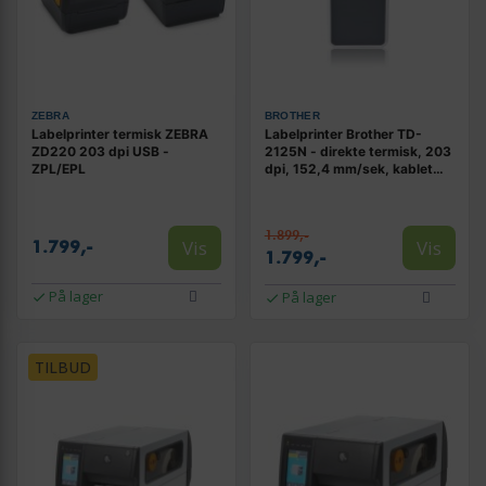
ZEBRA
BROTHER
Labelprinter termisk ZEBRA
Labelprinter Brother TD-
ZD220 203 dpi USB -
2125N - direkte termisk, 203
ZPL/EPL
dpi, 152,4 mm/sek, kablet
LAN
1.899,-
Vis
Vis
1.799,-
1.799,-
På lager
På lager
TILBUD