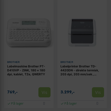
BROTHER
BROTHER
Labelmaskine Brother PT-
Labelprinter Brother TD-
D410VP - ZINK, 180 × 180
4420DN - direkte termisk,
dpi, kablet, TZe, QWERTY
203 dpi, 203 mm/sek.,
kablet med Ethernet LAN
Vis
Vis
769,-
3.299,-
På lager
På lager