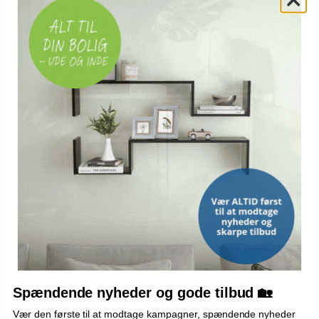
ZEBRA
ZEBRA
Labelprinter Zebra ZT411 -
Labelprinter Zebra ZD421 -
203 dpi, kablet & trådløs,
termisk overførsel, 203 dpi,
direct thermal/thermal
kablet og trådløs
transfer
10.199,-
3.099,-
Vis
Vis
9.799,-
2.999,-
På lager
På lager
Spændende nyheder og gode tilbud 🏡
TILBUD
TILBUD
Vær den første til at modtage kampagner, spændende nyheder