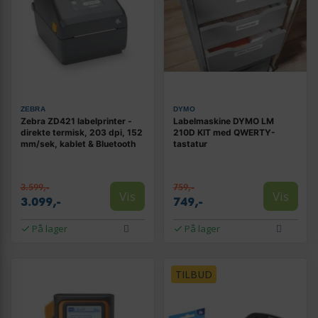
ZEBRA
DYMO
Zebra ZD421 labelprinter -
Labelmaskine DYMO LM
direkte termisk, 203 dpi, 152
210D KIT med QWERTY-
mm/sek, kablet & Bluetooth
tastatur
3.599,-
759,-
Vis
Vis
3.099,-
749,-
På lager
På lager
TILBUD