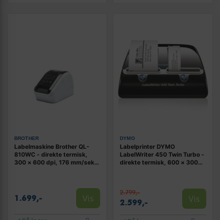
BROTHER
DYMO
Labelmaskine Brother QL-
Labelprinter DYMO
810WC - direkte termisk,
LabelWriter 450 Twin Turbo -
300 × 600 dpi, 176 mm/sek.,
direkte termisk, 600 × 300
kablet & trådløs
dpi
2.799,-
Vis
Vis
1.699,-
2.599,-