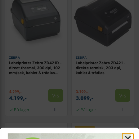
ZEBRA
ZEBRA
Labelprinter Zebra ZD421D -
Labelprinter Zebra ZD421 -
direct thermal, 300 dpi, 102
direkte termisk, 203 dpi,
mm/sek, kablet & trådløs
kablet & trådløs
med Ethernet og Bluetooth
4.299,-
3.199,-
Vis
Vis
4.199,-
3.099,-
På lager
På lager
TILBUD