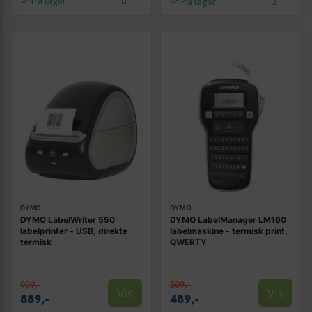
På lager
På lager
DYMO
DYMO
DYMO LabelWriter 550
DYMO LabelManager LM160
labelprinter - USB, direkte
labelmaskine - termisk print,
termisk
QWERTY
909,-
509,-
Vis
Vis
889,-
489,-