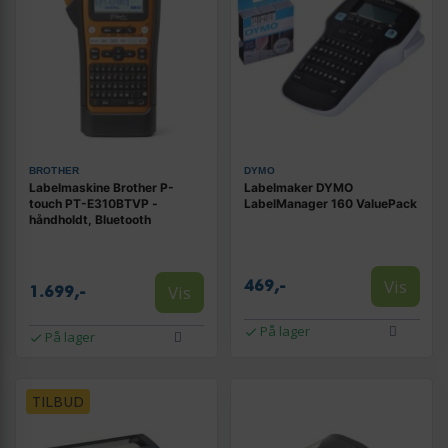
BROTHER
DYMO
Labelmaskine Brother P-
Labelmaker DYMO
touch PT-E310BTVP -
LabelManager 160 ValuePack
håndholdt, Bluetooth
Vis
469,-
Vis
1.699,-
På lager
På lager
TILBUD