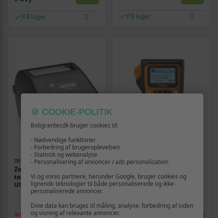
På lager
På lager
🍪 COOKIE-POLITIK
Boligcenter.dk bruger cookies til:
- Nødvendige funktioner
- Forbedring af brugeroplevelsen
- Statistik og webanalyse
- Personalisering af annoncer / ads personalization
ZEBRA
BROTHER
Zebra ZD421 labelprinter -
Brother PT-E310BTVP Pro
Vi og vores partnere, herunder Google, bruger cookies og
termisk transfer, 203 dpi,
labelprinter - termisk,
lignende teknologier til både personaliserede og ikke-
USB/Ethernet/Bluetooth LE
orange/sort
personaliserede annoncer.
Dine data kan bruges til måling, analyse, forbedring af siden
og visning af relevante annoncer.
3.999,-
1.699,-