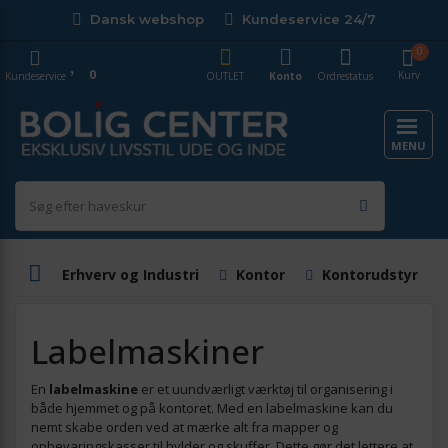
Dansk webshop
Kundeservice 24/7
0
0
Kurv
Kundeservice
OUTLET
Konto
Ordrestatus
MENU
Erhverv og Industri
Kontor
Kontorudstyr
Labelmaskiner
En
labelmaskine
er et uundværligt værktøj til organisering i
både hjemmet og på kontoret. Med en labelmaskine kan du
nemt skabe orden ved at mærke alt fra mapper og
opbevaringskasser til hylder og skuffer. Dette gør det lettere at