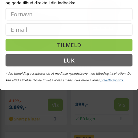
og gode tilbud direkte i din indbakke.
Email
TILMELD
LUK
ZEBRA
BROTHER
Labelprinter Zebra ZD421T -
Labelmaskine Brother P-
*Ved tilmelding accepterer du at modtage nyhedsbreve med tilbud og inspiration. Du
termisk transfer, 300 dpi,
touch E110 - termisk
kan altid afmelde dig via linket i vores emails. Læs mere i vores
privatlivspolitik
.
102 mm/sek, Ethernet &
overførsel, 180 × 180 dpi, 20
Bluetooth
mm/sek, HGe/TZe, QWERTY
4.199,-
Vis
Vis
399,-
3.899,-
På lager
Snart på lager