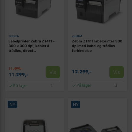
ZEBRA
ZEBRA
Labelprinter Zebra ZT411 -
Zebra ZT411 labelprinter 300
300 × 300 dpi, kablet &
dpi med kabel og trådløs
trådløs, direct
forbindelse
thermal/thermal transfer
11.499,-
Vis
Vis
12.299,-
11.299,-
På lager
På lager
NY
NY