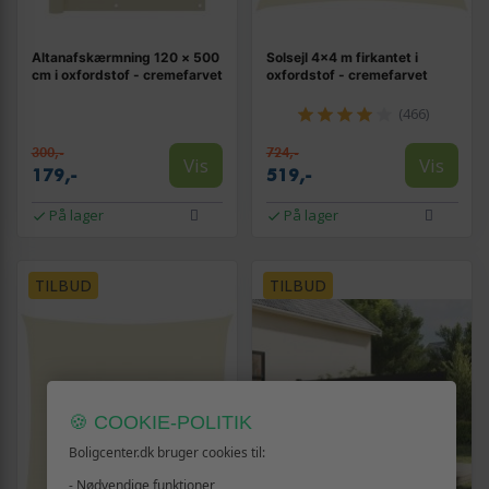
Altanafskærmning 120 × 500
Solsejl 4×4 m firkantet i
cm i oxfordstof - cremefarvet
oxfordstof - cremefarvet
(466)
300,-
724,-
Vis
Vis
179,-
519,-
På lager
På lager
TILBUD
TILBUD
🍪 COOKIE-POLITIK
Boligcenter.dk bruger cookies til:
- Nødvendige funktioner