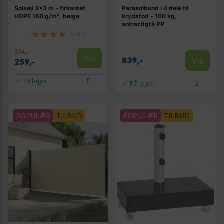
Solsejl 3×3 m - firkantet
Parasolbund i 4 dele til
HDPE 160 g/m², beige
krydsfod - 100 kg,
antracitgrå PP
(1)
274,-
Vis
Vis
839,-
259,-
På lager
På lager
POPULÆR
TILBUD
POPULÆR
TILBUD