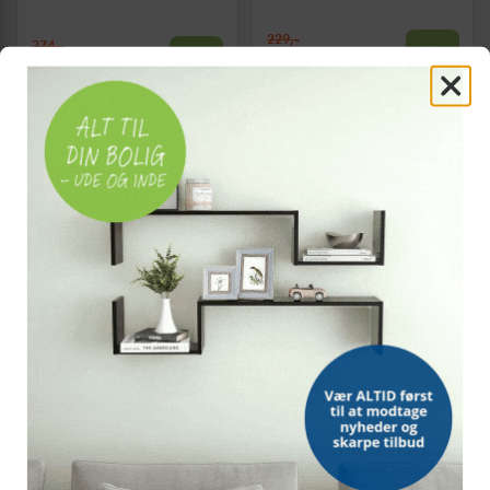
229,-
374,-
Vis
Vis
209,-
329,-
På lager
På lager
POPULÆR
POPULÆR
TILBUD
Solsejl 3,5 × 2,5 m -
Parasolfod i granit 30 kg -
sandfarvet, vandafvisende
rund, sort med hjul
polyester