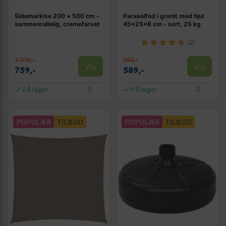
Sidemarkise 200 × 500 cm -
Parasolfod i granit med hjul
sammenrullelig, cremefarvet
45×25×8 cm - sort, 25 kg
(2)
1.010,-
762,-
Vis
Vis
759,-
589,-
På lager
På lager
POPULÆR
TILBUD
POPULÆR
TILBUD