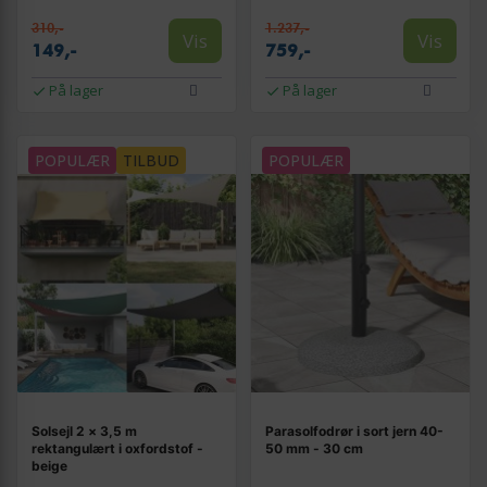
310,-
1.237,-
Vis
Vis
149,-
759,-
På lager
På lager
POPULÆR
TILBUD
POPULÆR
Solsejl 2 × 3,5 m
Parasolfodrør i sort jern 40-
rektangulært i oxfordstof -
50 mm - 30 cm
beige