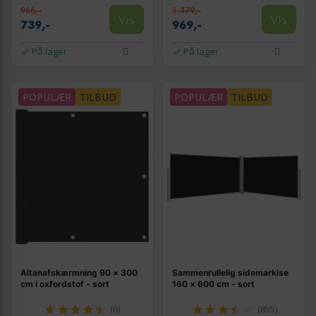
966,-
1.479,-
Vis
Vis
739,-
969,-
På lager
På lager
POPULÆR
TILBUD
POPULÆR
TILBUD
Altanafskærmning 90 × 300
Sammenrullelig sidemarkise
cm i oxfordstof - sort
160 × 600 cm - sort
(6)
(855)