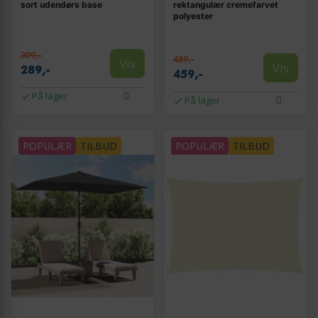
sort udendørs base
rektangulær cremefarvet
polyester
309,-
489,-
Vis
Vis
289,-
459,-
På lager
På lager
POPULÆR
TILBUD
POPULÆR
TILBUD