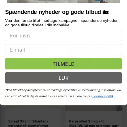
Spændende nyheder og gode tilbud 🏡
1.102,-
Vis
Vis
439,-
Vær den første til at modtage kampagner, spændende nyheder
699,-
og gode tilbud direkte i din indbakke.
På lager
På lager
Email
POPULÆR
TILBUD
POPULÆR
TILBUD
TILMELD
LUK
*Ved tilmelding accepterer du at modtage nyhedsbreve med tilbud og inspiration. Du
kan altid afmelde dig via linket i vores emails. Læs mere i vores
privatlivspolitik
.
Solsejl 3×3 m firkantet -
Parasolfod 25 kg - til
oxfordstof, cremefarvet
Ø32/35/38 mm stænger, sort