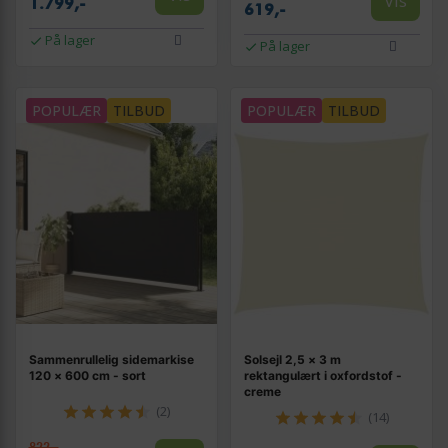
Vis
1.799,-
619,-
På lager
På lager
POPULÆR
TILBUD
POPULÆR
TILBUD
Sammenrullelig sidemarkise
Solsejl 2,5 × 3 m
120 × 600 cm - sort
rektangulært i oxfordstof -
creme
(2)
(14)
822,-