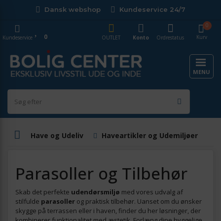
Dansk webshop
Kundeservice 24/7
0
0
Kurv
Kundeservice
OUTLET
Konto
Ordrestatus
MENU
Have og Udeliv
Haveartikler og Udemiljøer
P
Parasoller og Tilbehør
Skab det perfekte
udendørsmiljø
med vores udvalg af
stilfulde
parasoller
og praktisk tilbehør. Uanset om du ønsker
skygge på terrassen eller i haven, finder du her løsninger, der
kombinerer funktionalitet med æstetik. Forlæng dine hyggelige