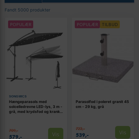
Fandt 5000 produkter
POPULÆR
POPULÆR
TILBUD
SONGMICS
Hængeparasols med
Parasolfod i poleret granit 45
solcelledrevne LED-lys, 3 m -
cm - 29 kg, grå
grå, med krydsfod og krank,
UPF 50+
722,-
709,-
Vis
Vis
539,-
579,-