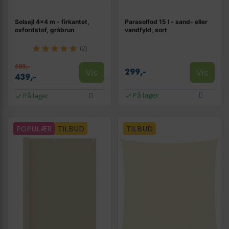
Solsejl 4×4 m - firkantet,
Parasolfod 15 l - sand- eller
oxfordstof, gråbrun
vandfyld, sort
(2)
688,-
Vis
Vis
299,-
439,-
På lager
På lager
POPULÆR
TILBUD
TILBUD