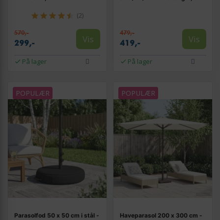
(2)
570,-
479,-
Vis
Vis
299,-
419,-
På lager
På lager
POPULÆR
POPULÆR
Parasolfod 50 x 50 cm i stål -
Haveparasol 200 x 300 cm -