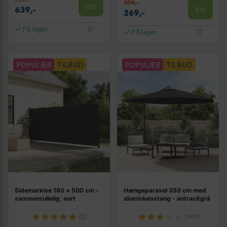
404,-
Vis
Vis
639,-
269,-
På lager
På lager
POPULÆR
TILBUD
POPULÆR
TILBUD
Sidemarkise 180 × 500 cm -
Hængeparasol 350 cm med
sammenrullelig, sort
aluminiumstang - antracitgrå
(2)
(161)