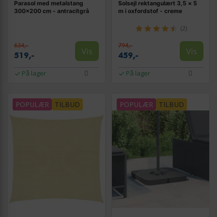
Parasol med metalstang
Solsejl rektangulært 3,5 × 5
300×200 cm - antracitgrå
m i oxfordstof - creme
(2)
634,-
794,-
Vis
Vis
519,-
459,-
På lager
På lager
POPULÆR
TILBUD
POPULÆR
TILBUD