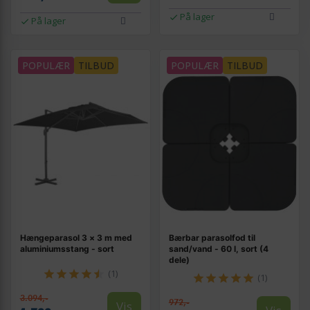
På lager
På lager
POPULÆR
TILBUD
POPULÆR
TILBUD
Hængeparasol 3 × 3 m med
Bærbar parasolfod til
aluminiumsstang - sort
sand/vand - 60 l, sort (4
dele)
(1)
(1)
3.094,-
972,-
Vis