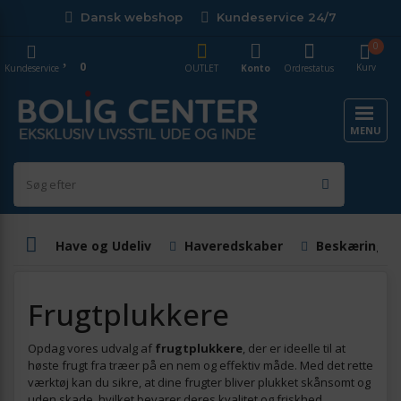
Dansk webshop
Kundeservice 24/7
0
0
Kurv
Kundeservice
OUTLET
Konto
Ordrestatus
MENU
Have og Udeliv
Haveredskaber
Beskæringsr
Frugtplukkere
Opdag vores udvalg af
frugtplukkere
, der er ideelle til at
høste frugt fra træer på en nem og effektiv måde. Med det rette
værktøj kan du sikre, at dine frugter bliver plukket skånsomt og
uden skade, hvilket bevarer deres kvalitet og friskhed.