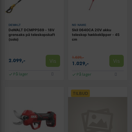
DEWALT
NO NAME
DeWALT DCMPP569 - 18V
Skil 0640CA 20V akku
grensaks på teleskopskaft
teleskop hækkeklipper - 45
(solo)
cm
1.039,-
Vis
Vis
2.099,-
1.029,-
På lager
På lager
TILBUD