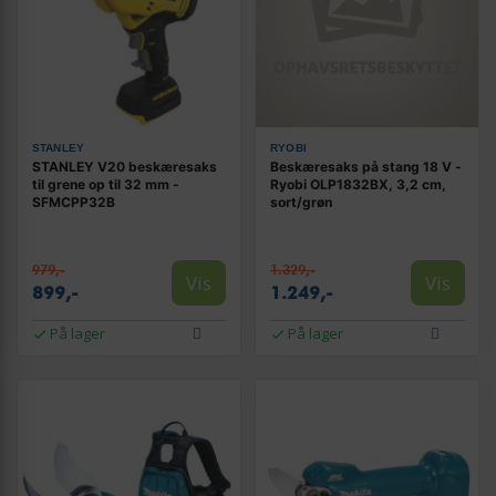
STANLEY
RYOBI
STANLEY V20 beskæresaks
Beskæresaks på stang 18 V -
til grene op til 32 mm -
Ryobi OLP1832BX, 3,2 cm,
SFMCPP32B
sort/grøn
979,-
1.329,-
Vis
Vis
899,-
1.249,-
På lager
På lager