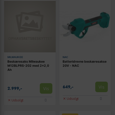
MILWAUKEE
NAC
Beskæresaks Milwaukee
Batteridrevne beskæresakse
M12BLPRS-202 med 2×2,0
20V - NAC
Ah
Vis
649,-
Vis
2.999,-
Udsolgt
Udsolgt