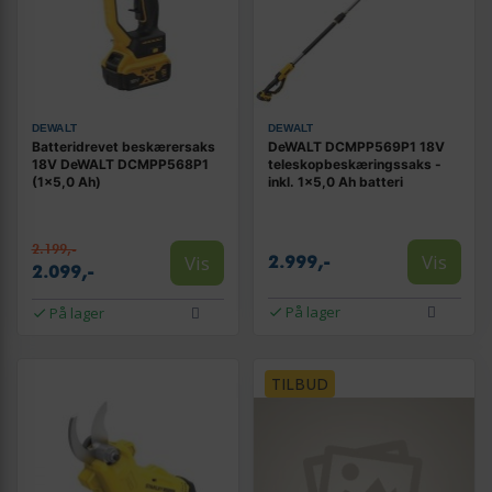
DEWALT
DEWALT
Batteridrevet beskærersaks
DeWALT DCMPP569P1 18V
18V DeWALT DCMPP568P1
teleskopbeskæringssaks -
(1×5,0 Ah)
inkl. 1×5,0 Ah batteri
2.199,-
Vis
Vis
2.999,-
2.099,-
På lager
På lager
TILBUD