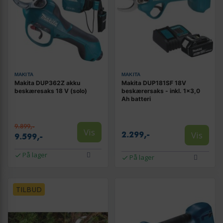
MAKITA
MAKITA
Makita DUP362Z akku
Makita DUP181SF 18V
beskæresaks 18 V (solo)
beskærersaks - inkl. 1×3,0
Ah batteri
9.899,-
Vis
Vis
2.299,-
9.599,-
På lager
På lager
TILBUD