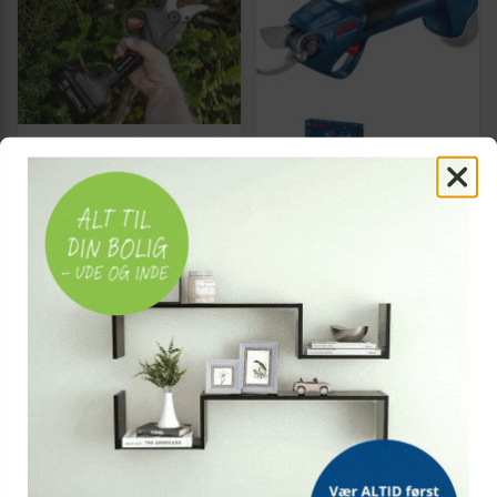
GRAPHITE
BOSCH
Beskæresaks 18V uden
Beskærersaks akku 12 V -
batteri - GRAPHITE Energy+
Bosch Pro Pruner
børsteløs
Professional, 2,5 cm, blå
(uden batteri og lader)
969,-
1.599,-
Vis
Vis
699,-
1.499,-
På lager
På lager