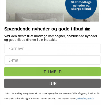
Spændende nyheder og gode tilbud 🏡
Vær den første til at modtage kampagner, spændende nyheder
og gode tilbud direkte i din indbakke.
STANLEY
STANLEY
STANLEY V20 18V kædesaks
STANLEY V20 beskæresaks
uden batteri - akku
32 mm - inkl. 1×4,0 Ah
beskæringssav
batteri (SFMCPP32M1)
Email
1.119,-
1.599,-
Vis
Vis
TILMELD
1.099,-
1.289,-
På lager
På lager
LUK
*Ved tilmelding accepterer du at modtage nyhedsbreve med tilbud og inspiration. Du
kan altid afmelde dig via linket i vores emails. Læs mere i vores
privatlivspolitik
.