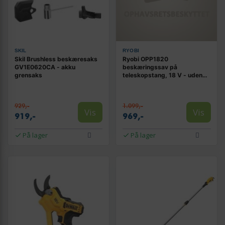
SKIL
RYOBI
Skil Brushless beskæresaks
Ryobi OPP1820
GV1E0620CA - akku
beskæringssav på
grensaks
teleskopstang, 18 V - uden
batteri og lader
929,-
1.099,-
Vis
Vis
919,-
969,-
På lager
På lager