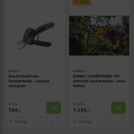
TILBUD
BOSCH
DEWALT
Bosch EasyPrune
DeWALT DCMPP568N 18V
beskæresaks - bypass,
elektrisk beskæresaks - uden
sort/grøn
batteri
779,-
1.169,-
Vis
Vis
769,-
1.159,-
Udsolgt
Udsolgt