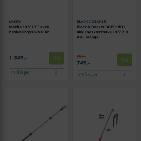
MAKITA
BLACK & DECKER
Makita 18 V LXT akku
Black & Decker BCPP18D1
beskæringssaks 0 Ah
akku beskæresaks 18 V 2,0
Ah - orange
809,-
Vis
1.349,-
Vis
749,-
På lager
På lager