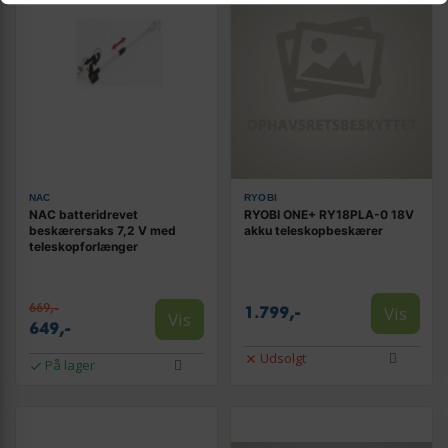
NAC
RYOBI
NAC batteridrevet
RYOBI ONE+ RY18PLA-0 18V
beskærersaks 7,2 V med
akku teleskopbeskærer
teleskopforlænger
669,-
Vis
1.799,-
Vis
649,-
Udsolgt
På lager