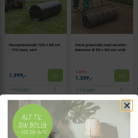
Haveplænerulle 120 × 99 cm
Have græsrulle med aerator-
- 110 l jern, sort
klemmer Ø 30 x 90 cm i stål
1.359,-
Vis
Vis
1.599,-
1.339,-
På lager
På lager
NY