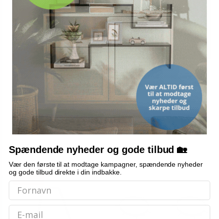
Plæne-aerator klemmer med
Have græsrulle med aerator-
spidser - 5 stk Ø 32 cm, stål
klemmer Ø 30 x 90 cm i stål
419,-
Vis
Vis
1.499,-
389,-
På lager
På lager
Spændende nyheder og gode tilbud 🏡
Vær den første til at modtage kampagner, spændende nyheder
og gode tilbud direkte i din indbakke.
TILBUD
Email