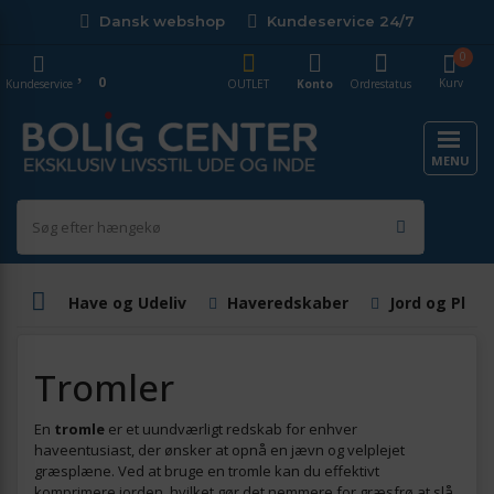
Dansk webshop
Kundeservice 24/7
0
0
Kurv
Kundeservice
OUTLET
Konto
Ordrestatus
MENU
Have og Udeliv
Haveredskaber
Jord og Plan
Tromler
En
tromle
er et uundværligt redskab for enhver
haveentusiast, der ønsker at opnå en jævn og velplejet
græsplæne. Ved at bruge en tromle kan du effektivt
komprimere jorden, hvilket gør det nemmere for græsfrø at slå