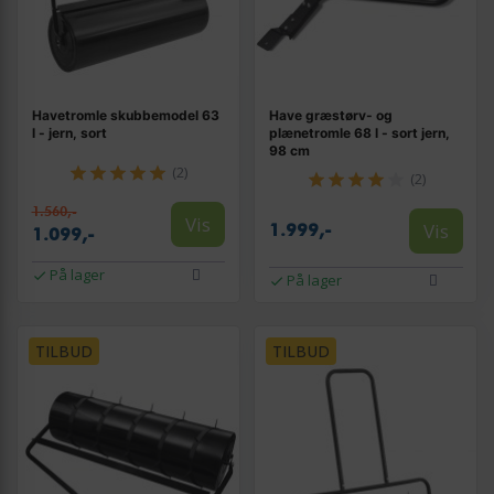
Havetromle skubbemodel 63
Have græstørv- og
l - jern, sort
plænetromle 68 l - sort jern,
98 cm
(2)
(2)
1.560,-
Vis
Vis
1.999,-
1.099,-
På lager
På lager
TILBUD
TILBUD