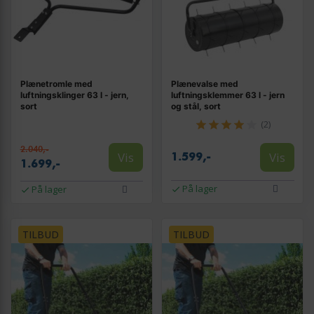
Plænetromle med
Plænevalse med
luftningsklinger 63 l - jern,
luftningsklemmer 63 l - jern
sort
og stål, sort
(2)
2.040,-
Vis
Vis
1.599,-
1.699,-
På lager
På lager
TILBUD
TILBUD