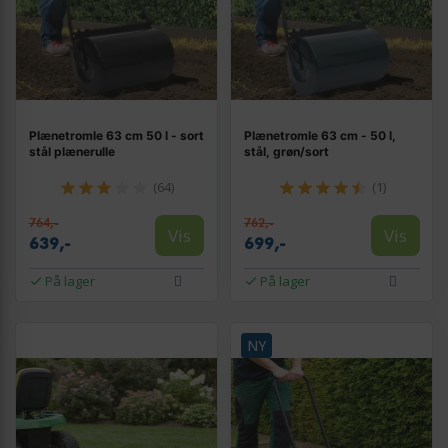
Plænetromle 63 cm 50 l - sort
Plænetromle 63 cm - 50 l,
stål plænerulle
stål, grøn/sort
(64)
(1)
764,-
762,-
Vis
Vis
639,-
699,-
På lager
På lager
NY