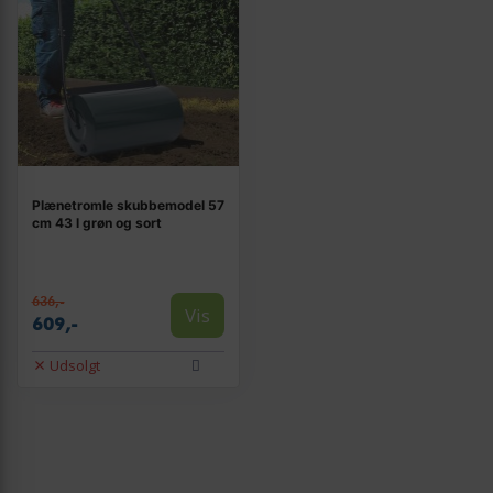
Plænetromle skubbemodel 57
cm 43 l grøn og sort
636,-
Vis
609,-
Udsolgt