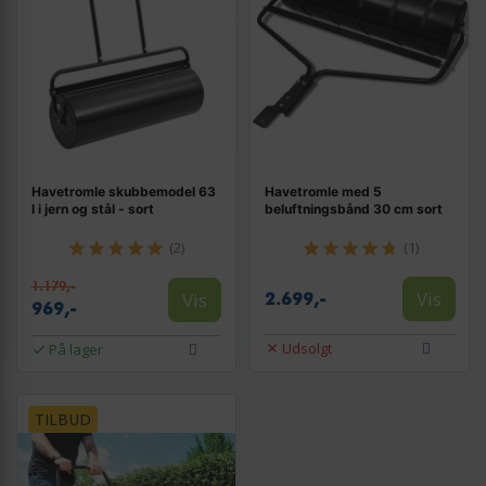
Havetromle skubbemodel 63
Havetromle med 5
l i jern og stål - sort
beluftningsbånd 30 cm sort
(2)
(1)
1.179,-
Vis
Vis
2.699,-
969,-
Udsolgt
På lager
TILBUD