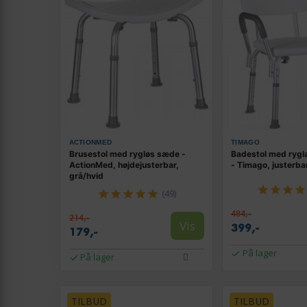
ACTIONMED
TIMAGO
Brusestol med rygløs sæde -
Badestol med ryg
ActionMed, højdejusterbar,
- Timago, justerba
grå/hvid
(49)
484,-
214,-
Vis
399,-
179,-
På lager
På lager
TILBUD
TILBUD