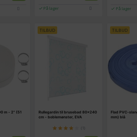
På lager
På lager
TILBUD
TILBUD
0 m - 2" (51
Rullegardin til brusebad 80×240
Flad PVC-slan
cm - boblemønster, EVA
mm) blå
(1)