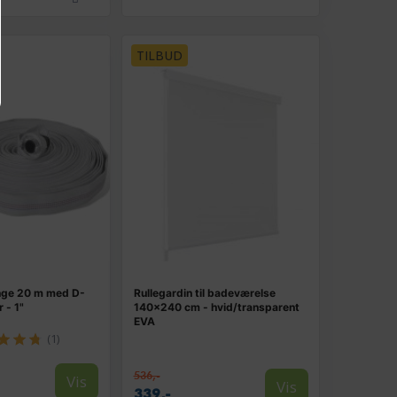
TILBUD
nge 20 m med D-
Rullegardin til badeværelse
 - 1"
140×240 cm - hvid/transparent
EVA
(1)
536,-
Vis
Vis
339,-