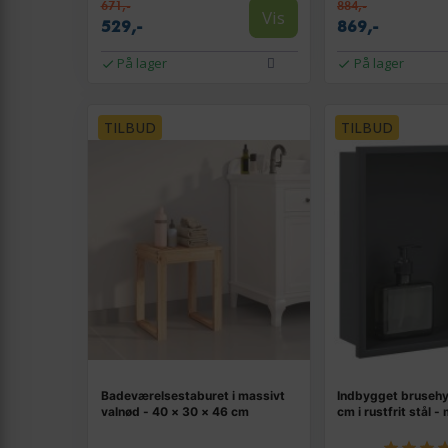
671,-
884,-
Vis
529,-
869,-
På lager
På lager
TILBUD
TILBUD
Badeværelsestaburet i massivt
Indbygget bruseh
valnød - 40 × 30 × 46 cm
cm i rustfrit stål -