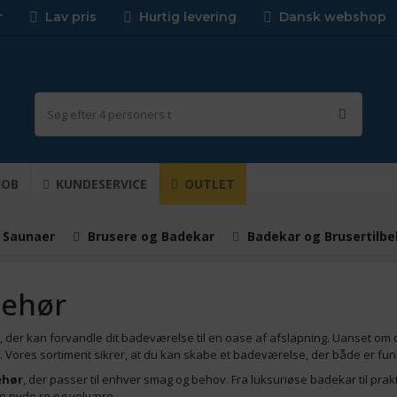
r
Lav pris
Hurtig levering
Dansk webshop
JOB
KUNDESERVICE
OUTLET
 Saunaer
Brusere og Badekar
Badekar og Brusertilbe
behør
, der kan forvandle dit badeværelse til en oase af afslapning. Uanset om 
. Vores sortiment sikrer, at du kan skabe et badeværelse, der både er funkt
ehør
, der passer til enhver smag og behov. Fra luksuriøse badekar til prakt
kan nyde ro og velvære.