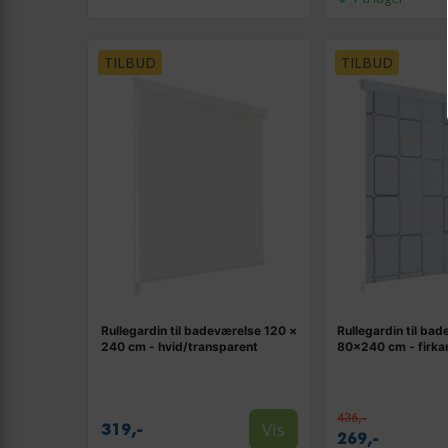
TILBUD
TILBUD
Rullegardin til badeværelse 120 ×
Rullegardin til ba
240 cm - hvid/transparent
80×240 cm - firka
436,-
Vis
319,-
269,-