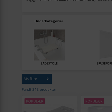
Underkategorier
BADESTOLE
BRUSEFO
Vis filtre
Fandt 243 produkter
POPULÆR
POPULÆR