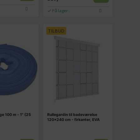
På lager
TILBUD
ge 100 m - 1" (25
Rullegardin til badeværelse
120×240 cm - firkanter, EVA