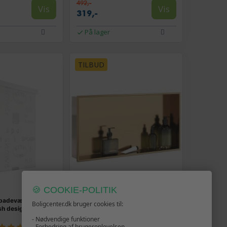
492,-
Vis
Vis
319,-
På lager
TILBUD
🍪 COOKIE-POLITIK
l badeværelse 80 ×
Brusehylde 62 × 32 × 9 cm -
Boligcenter.dk bruger cookies til:
sh design, EVA
rustfrit stål i børstet guld
- Nødvendige funktioner
(1)
(11)
- Forbedring af brugeroplevelsen