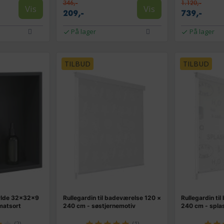
346,-
1.120,-
Vis
Vis
209,-
739,-
På lager
På lager
TILBUD
TILBUD
ylde 32×32×9
Rullegardin til badeværelse 120 ×
Rullegardin ti
 matsort
240 cm - søstjernemotiv
240 cm - spla
(2)
(1)