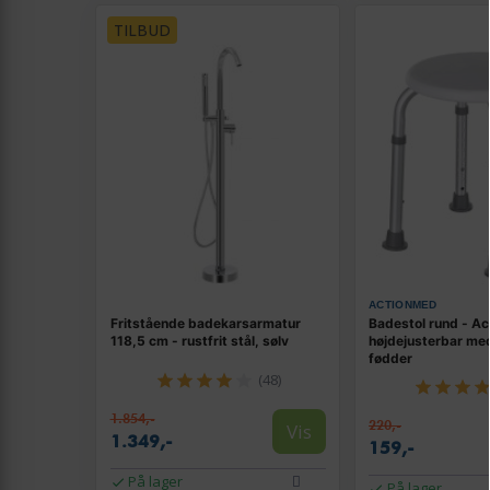
TILBUD
ACTIONMED
Fritstående badekarsarmatur
Badestol rund - A
118,5 cm - rustfrit stål, sølv
højdejusterbar med
fødder
(48)
1.854,-
220,-
Vis
1.349,-
159,-
På lager
På lager