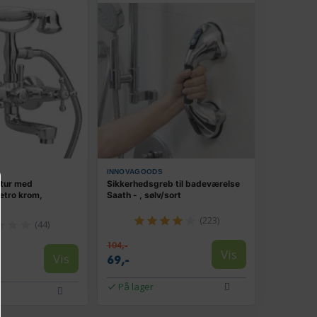
INNOVAGOODS
tur med
Sikkerhedsgreb til badeværelse
etro krom,
Saath - , sølv/sort
(223)
(44)
104,-
Vis
Vis
69,-
På lager