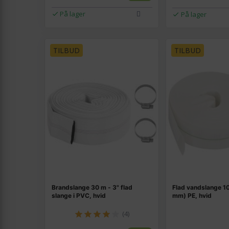
På lager
På lager
TILBUD
TILBUD
Brandslange 30 m - 3" flad
Flad vandslange 10
slange i PVC, hvid
mm) PE, hvid
(4)