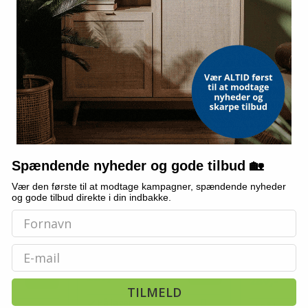
TILBUD
TILBUD
Spændende nyheder og gode tilbud 🏡
Vær den første til at modtage kampagner, spændende nyheder
INNOVAGOODS
og gode tilbud direkte i din indbakke.
ctionMed,
Badesæde til badekar med
Rullegardin ti
 skridsikre
skridsikring - Seburett 2-i-1
100×240 cm - 
halvgennemsig
(16)
(49)
Email
254,-
440,-
Vis
Vis
209,-
289,-
TILMELD
På lager
På lager