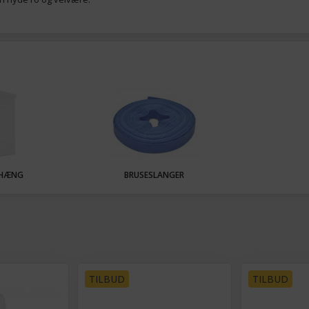
RHÆNG
BRUSESLANGER
TILBUD
TILBUD