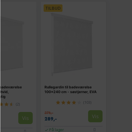
TILBUD
l badeværelse
Rullegardin til badeværelse
hvid,
100×240 cm - søstjerner, EVA
tig
(103)
(2)
376,-
Vis
Vis
289,-
På lager