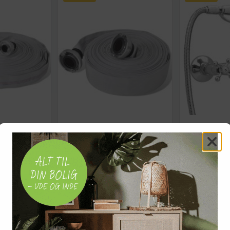
30 m med
Brandslange flad 20 m med C-
Badekarsarma
1"
Storz koblinger - 2" vandslange
håndbruser - r
til pumper
messing
(2)
(387)
490,-
1.092,-
Vis
Vis
449,-
819,-
På lager
På lager