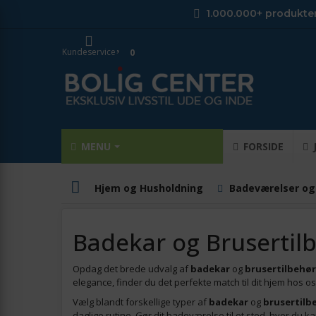
1.000.000+ produkte
Kundeservice
0
MENU
FORSIDE
Hjem og Husholdning
Badeværelser og
Badekar og Brusertil
Opdag det brede udvalg af
badekar
og
brusertilbehør
elegance, finder du det perfekte match til dit hjem hos os
Vælg blandt forskellige typer af
badekar
og
brusertilb
daglige rutine. Gør dit badeværelse til et sted, hvor du 