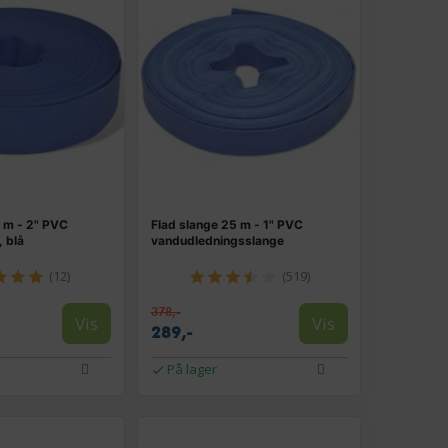
0 m - 2" PVC
Flad slange 25 m - 1" PVC
 blå
vandudledningsslange
(12)
(519)
378,-
Vis
Vis
289,-
På lager