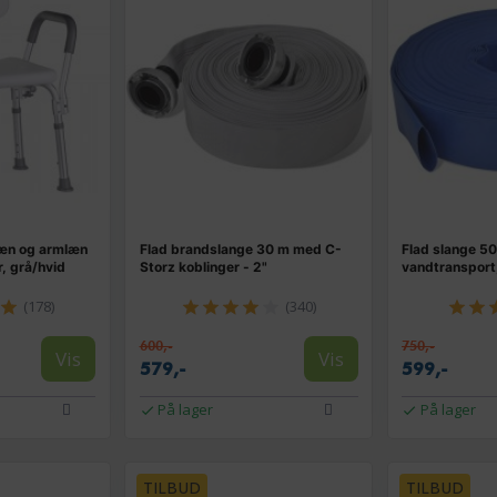
læn og armlæn
Flad brandslange 30 m med C-
Flad slange 5
r, grå/hvid
Storz koblinger - 2"
vandtransport,
(178)
(340)
600,-
750,-
Vis
Vis
579,-
599,-
På lager
På lager
TILBUD
TILBUD