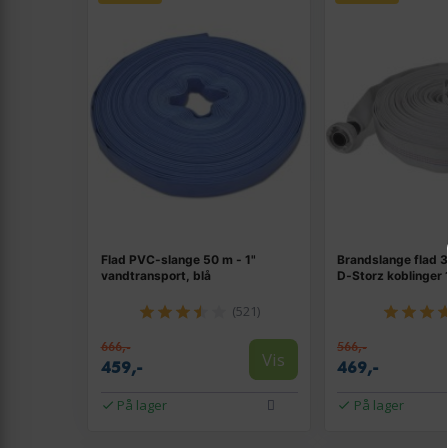
Flad PVC-slange 50 m - 1"
Brandslange flad 
vandtransport, blå
D‑Storz koblinger 
(521)
666,-
566,-
Vis
459,-
469,-
På lager
På lager