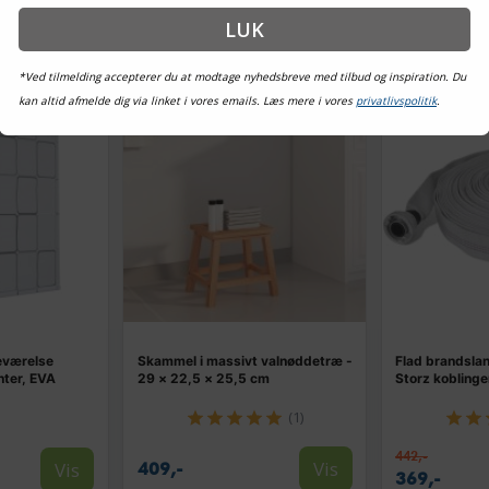
LUK
TILBUD
TILBUD
*Ved tilmelding accepterer du at modtage nyhedsbreve med tilbud og inspiration. Du
kan altid afmelde dig via linket i vores emails. Læs mere i vores
privatlivspolitik
.
deværelse
Skammel i massivt valnøddetræ -
Flad brandsla
nter, EVA
29 × 22,5 × 25,5 cm
Storz koblinger
(1)
442,-
Vis
Vis
409,-
369,-