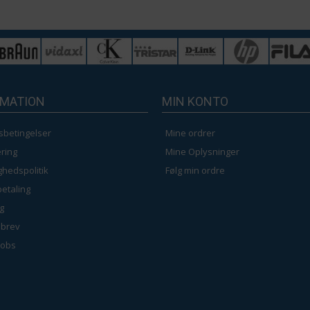
Hvid - 50 x 125 cm
Hvid - 60 x 200 cm
Hvid - 70 x 200 cm
RMATION
MIN KONTO
Hvid - 110 x 150 c
sbetingelser
Mine ordrer
ring
Mine Oplysninger
ighedspolitik
Følg min ordre
betaling
g
brev
jobs