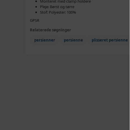
Monteret med clamp holdere
Pleje: Børst og tørre
Stof: Polyester: 100%
GPSR
Relaterede søgninger
persienner
persienne
plisseret persienne