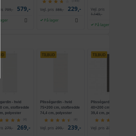
(149)
239,-
pærer, skydebeslag
579,-
229,-
Vejl. pris
ris
709,-
Vejl. pris
386,-
1.009,-
uden værktøj - cloud
1.149,-
324,-
hvid
m
319,-
lager
På lager
På lager
299,-
259,-
304,-
UD
TILBUD
TILBUD
269,-
274,-
249,-
362,-
289,-
gardin - hvid
Plisségardin - hvid
Plisségardin - sort
346,-
0 cm, stofbredde
75×200 cm, stofbredde
40×200 cm, stofbredde
289,-
m, polyester
74,4 cm, polyester
39,4 cm, polyester
(4)
(4)
(2)
326,-
269,-
239,-
209,-
ris
279,-
Vejl. pris
299,-
Vejl. pris
232,-
289,-