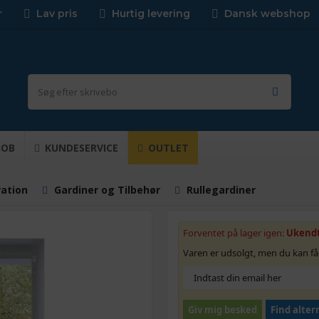
r
Lav pris
Hurtig levering
Dansk webshop
JOB
KUNDESERVICE
OUTLET
ration
Gardiner og Tilbehør
Rullegardiner
Forventet på lager igen:
Ukend
Varen er udsolgt, men du kan få
Giv mig besked
Find alter