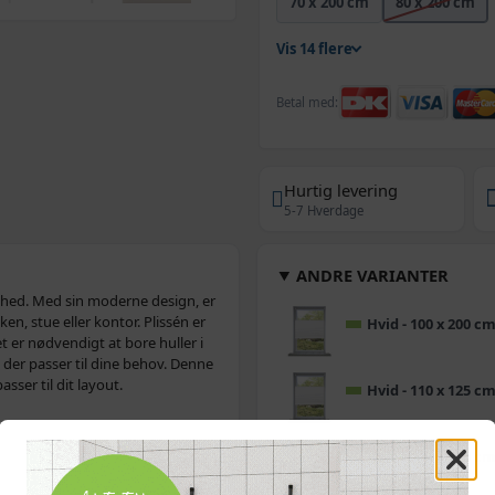
70 x 200 cm
80 x 200 cm
Vis 14 flere
Betal med:
Hurtig levering
5-7 Hverdage
ANDRE VARIANTER
ighed. Med sin moderne design, er
en, stue eller kontor. Plissén er
Hvid - 100 x 200 c
t er nødvendigt at bore huller i
 der passer til dine behov. Denne
asser til dit layout.
Hvid - 110 x 125 c
Hvid - 110 x 200 c