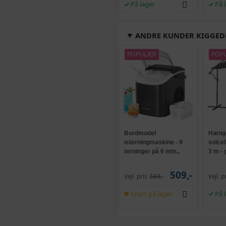
På lager
På 
Hvid - 40 x 125 cm
ANDRE KUNDER KIGGED
Hvid - 60 x 150 cm
POPULÆR
POP
Hvid - 100 x 125 c
Hvid - 110 x 100 c
Bordmodel
Hænge
Hvid - 50 x 150 cm
isterningmaskine - 9
solce
terninger på 6 min.,
3 m -
selvrensende, sort
og kr
Hvid - 40 x 200 cm
509,-
Vejl. pris
569,-
Vejl. p
Snart på lager
På 
Hvid - 90 x 150 cm