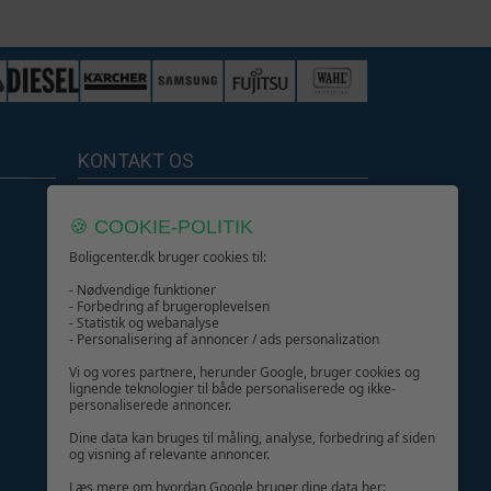
249,-
419,-
309,-
462,-
269,-
KONTAKT OS
358,-
m
299,-
Boligcenter.dk
🍪 COOKIE-POLITIK
Kundeservice
Boligcenter.dk bruger cookies til:
- Nødvendige funktioner
- Forbedring af brugeroplevelsen
- Statistik og webanalyse
- Personalisering af annoncer / ads personalization
GIV GLÆDE MED ET GAVEKORT!
Vi og vores partnere, herunder Google, bruger cookies og
lignende teknologier til både personaliserede og ikke-
personaliserede annoncer.
Dine data kan bruges til måling, analyse, forbedring af siden
og visning af relevante annoncer.
Læs mere om hvordan Google bruger dine data her: