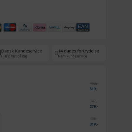
Dansk Kundeservice
14 dages fortrydelse
Hjælp tæt på dig
Nem kundeservice
462,-
m
319,-
342,-
m
279,-
406,-
m
319,-