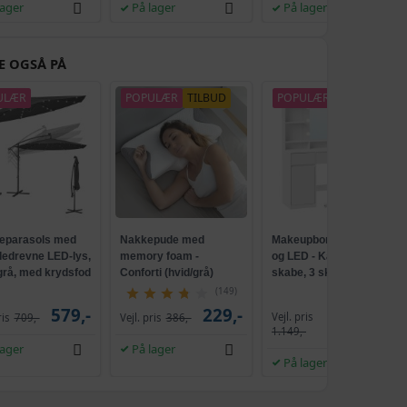
lager
På lager
På lager
269,-
259,-
E OGSÅ PÅ
362,-
289,-
ULÆR
POPULÆR
TILBUD
POPULÆR
324,-
m
289,-
368,-
m
259,-
296,-
parasols med
Nakkepude med
Makeupbord med spejl
249,-
lledrevne LED-lys,
memory foam -
og LED - Kailyn, 2
 grå, med krydsfod
Conforti (hvid/grå)
skabe, 3 skuffer, 5
ank, UPF 50+
hylder, 9 dæmpbare
349,-
(149)
249,-
pærer, skydebeslag
579,-
229,-
Vejl. pris
ris
709,-
Vejl. pris
386,-
1.009,-
uden værktøj - cloud
1.149,-
hvid
368,-
lager
På lager
269,-
På lager
299,-