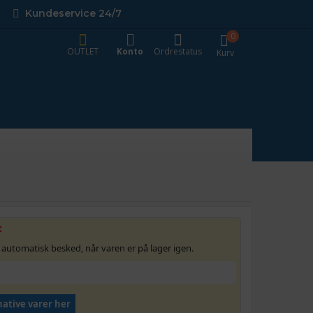
Kundeservice 24/7
0
OUTLET
Konto
Ordrestatus
Kurv
t
 automatisk besked, når varen er på lager igen.
native varer her