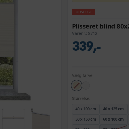
UDSOLGT
Plisseret blind 80
Varenr.:
8712
339,-
Vælg farve:
Størrelse:
40 x 100 cm
40 x 125 cm
50 x 150 cm
60 x 100 cm