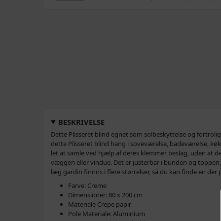
BESKRIVELSE
Dette Plisseret blind egnet som solbeskyttelse og fortrol
dette Plisseret blind hang i soveværelse, badeværelse, køkk
let at samle ved hjælp af deres klemmer beslag, uden at de
væggen eller vindue. Det er justerbar i bunden og toppen,
læg gardin finnns i flere størrelser, så du kan finde en der p
Farve: Creme
Dimensioner: 80 x 200 cm
Materiale Crepe papir
Pole Materiale: Aluminium