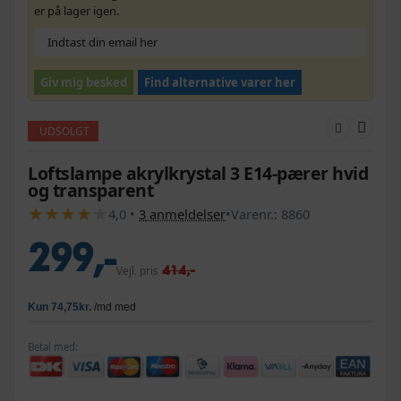
er på lager igen.
Giv mig besked
Find alternative varer her
UDSOLGT
Loftslampe akrylkrystal 3 E14-pærer hvid
og transparent
★
★
★
★
★
★
★
★
★
★
4,0
•
3
anmeldelser
•
Varenr.:
8860
299,-
414,-
Vejl. pris
Betal med: