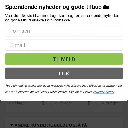
Spændende nyheder og gode tilbud 🏡
ALTERNATIVE VARER
Vær den første til at modtage kampagner, spændende nyheder
og gode tilbud direkte i din indbakke.
TILBUD
TILBUD
TILBUD
Email
TILMELD
Loftlampe med perler -
Loftslampe med akryl-
Loftlampe i metal
LUK
rund E14, pink
krystalblade til 5 x E14
E27 fatninger, so
- hvid, Ø100 cm
(140)
(876)
*Ved tilmelding accepterer du at modtage nyhedsbreve med tilbud og inspiration. Du
369,-
499,-
kan altid afmelde dig via linket i vores emails. Læs mere i vores
privatlivspolitik
.
Vejl. pris
458,-
Vejl. pris
676,-
Vejl. pris
487,-
På lager
På lager
På lager
ANDRE KUNDER KIGGEDE OGSÅ PÅ