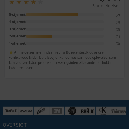
★
★
★
★
★
★
★
★
★
★
3 anmeldelser
(2)
5-stjernet
(0)
4-stjernet
(0)
3-stjernet
(1)
2-stjernet
(0)
1-stjernet
⭐ Anmeldelserne er indsamlet fra Boligcenter.dk og andre
verificerede kilder. De afspejler kundernes samlede oplevelse, som
kan vedrøre både produktet, leveringstiden eller andre forhold i
købsprocessen.
OVERSIGT