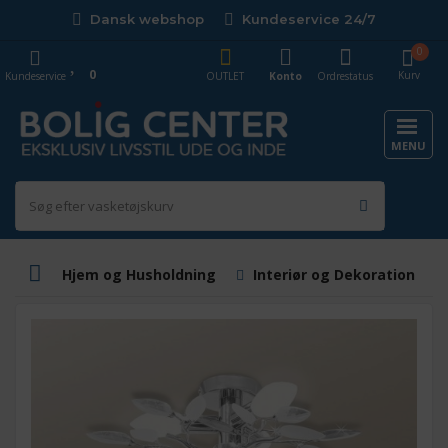
Dansk webshop
Kundeservice 24/7
0
0
Kurv
Kundeservice
OUTLET
Konto
Ordrestatus
MENU
Hjem og Husholdning
Interiør og Dekoration