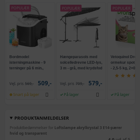
POPULÆR
POPULÆR
POPULÆR
Bordmodel
Hængeparasols med
Vetoquinol Dron
isterningmaskine - 9
solcelledrevne LED-lys,
ormekur spot-on 
terninger på 6 min.,
3 m - grå, med krydsfod
- 2,5-5 kg, 2×0,7
selvrensende, sort
og krank, UPF 50+
509,-
579,-
Vejl. pris
569,-
Vejl. pris
709,-
Snart på lager
På lager
På lager
PRODUKTANMELDELSER
Produktbedømmelser for
Loftslampe akrylkrystal 3 E14-pærer
hvid og transparent
4,0
ud af 5