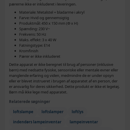
pærerne ikke er inkluderet i leveringen.
Materiale: Metalstel + bladarme i akryl
Farve: Hvid og gennemsigtig
Produktmål: 450 x 150 mm (Φ x H)
Spænding: 230 V~
Frekvens: 50 Hz
Maks. effekt: 3 x 40 W
Fatningstype: E14
Kromfinish
Pærer er ikke inkluderet
Dette apparat er ikke beregnet til brug af personer (inklusive
børn) med nedsatte fysiske, sensoriske eller mentale evner eller
manglende erfaring og viden, medmindre de er under opsyn
eller er blevet instrueret i brugen af apparatet af en person, der
er ansvarlig for deres sikkerhed. Dette produkt er ikke et legetøj.
Børn må ikke lege med apparatet.
Relaterede søgninger
loftslampe
loftslamper
loftlys
indendørs lampeinventar
lampeinventar