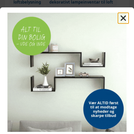
loftsbelysning
dekorativt lampeinventar til loft
OFTE KØBT SAMMEN MED
TILBUD
TILBUD
TILBUD
Makeupbord med LED-
Loftslampe med
Paillet lysekron
lys 74,5 × 40 × 141 cm -
krystalblade akryl E14
blade - 21,5 × 30
hvid
hvid og transparent
sølvfarvet
(68)
(3)
949,-
339,-
Vejl. pris
1.056,-
Vejl. pris
678,-
Vejl. pris
337,-
På lager
Udsolgt
På lager