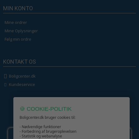
MIN KONTO
Mine ordrer
Mine Oplysninger
Følg min ordre
KONTAKT OS
Boligcenter.dk
Kundeservice
🍪 COOKIE-POLITIK
Boligcenter.dk bruger cookies til:
GIV GLÆDE MED ET GAVEKORT!
- Nødvendige funktioner
- Forbedring af brugeroplevelsen
- Statistik og webanalyse