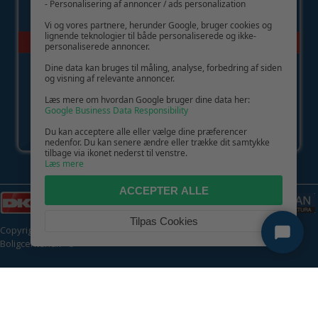
- Personalisering af annoncer / ads personalization
Vi og vores partnere, herunder Google, bruger cookies og
lignende teknologier til både personaliserede og ikke-
personaliserede annoncer.
Dine data kan bruges til måling, analyse, forbedring af siden
og visning af relevante annoncer.
Læs mere om hvordan Google bruger dine data her:
Google Business Data Responsibility
Du kan acceptere alle eller vælge dine præferencer
nedenfor. Du kan senere ændre eller trække dit samtykke
tilbage via ikonet nederst til venstre.
Læs mere
ACCEPTER ALLE
Tilpas Cookies
Copyright © 2026 | CVR: DK41222093 | Alle rettigheder forbeholdes |
Boligcenter.dk
🍪