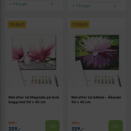
På lager
På lager
TILBUD
TILBUD
Mal efter tal Magnolia på hvid
Mal efter tal billede - Åkande
baggrund 50 x 40 cm
50 x 40 cm
359,-
359,-
Vis
Vis
329,-
329,-