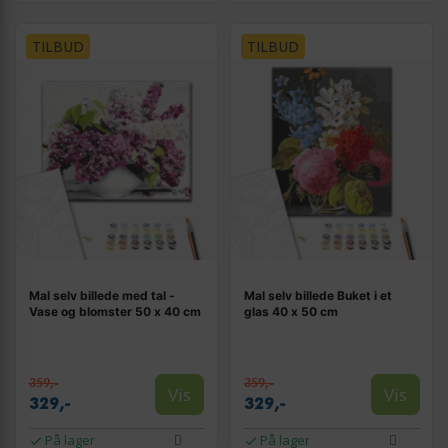
TILBUD
TILBUD
Mal selv billede med tal -
Mal selv billede Buket i et
Vase og blomster 50 x 40 cm
glas 40 x 50 cm
359,-
359,-
Vis
Vis
329,-
329,-
På lager
På lager