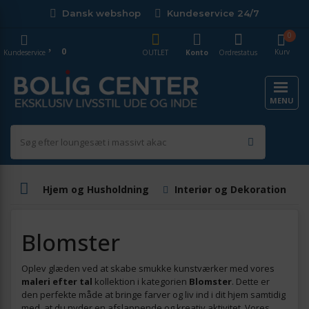
Dansk webshop
Kundeservice 24/7
0
0
Kurv
Kundeservice
OUTLET
Konto
Ordrestatus
MENU
Hjem og Husholdning
Interiør og Dekoration
Blomster
Oplev glæden ved at skabe smukke kunstværker med vores
maleri efter tal
kollektion i kategorien
Blomster
. Dette er
den perfekte måde at bringe farver og liv ind i dit hjem samtidig
med, at du nyder en afslappende og kreativ aktivitet. Vores