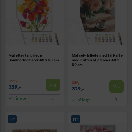
Mal efter tal billede
Mal selv billede med tal Kaffe
Sommerblomster 40 x 50 cm
med duften af pæoner 40 x
50 cm
359,-
359,-
Vis
Vis
329,-
329,-
På lager
På lager
NY
NY