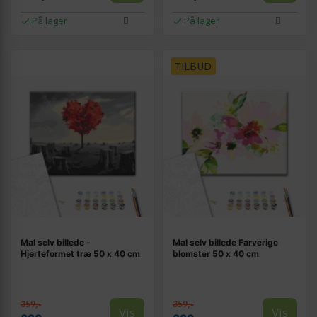
På lager
På lager
TILBUD
Mal selv billede -
Mal selv billede Farverige
Hjerteformet træ 50 x 40 cm
blomster 50 x 40 cm
359,-
359,-
Vis
Vis