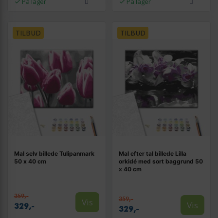
På lager
På lager
TILBUD
TILBUD
Mal selv billede Tulipanmark
Mal efter tal billede Lilla
50 x 40 cm
orkidé med sort baggrund 50
x 40 cm
359,-
359,-
Vis
Vis
329,-
329,-