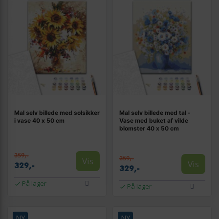
Mal selv billede med solsikker
Mal selv billede med tal -
i vase 40 x 50 cm
Vase med buket af vilde
blomster 40 x 50 cm
359,-
359,-
Vis
Vis
329,-
329,-
På lager
På lager
NY
NY