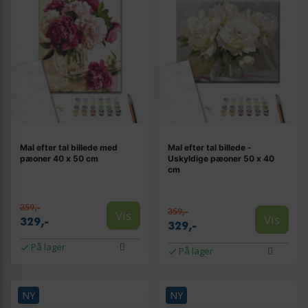
Mal efter tal billede med
Mal efter tal billede -
pæoner 40 x 50 cm
Uskyldige pæoner 50 x 40
cm
359,-
359,-
Vis
Vis
329,-
329,-
På lager
På lager
NY
NY