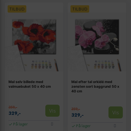
TILBUD
TILBUD
Mal selv billede med
Mal efter tal orkidé med
valmuebuket 50 x 40 cm
zensten sort baggrund 50 x
40 cm
359,-
359,-
Vis
Vis
329,-
329,-
På lager
På lager