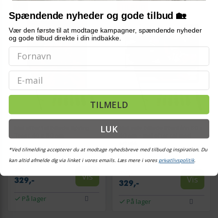
NY
TILBUD
Spændende nyheder og gode tilbud 🏡
Vær den første til at modtage kampagner, spændende nyheder
og gode tilbud direkte i din indbakke.
Email
TILMELD
LUK
Mal efter tal billede Spring
Mal selv billede Stentårn 50 x
Toast 40 x 50 cm
40 cm - mal efter tal med
orkidé
*Ved tilmelding accepterer du at modtage nyhedsbreve med tilbud og inspiration. Du
kan altid afmelde dig via linket i vores emails. Læs mere i vores
privatlivspolitik
.
359,-
359,-
Vis
Vis
329,-
329,-
På lager
På lager