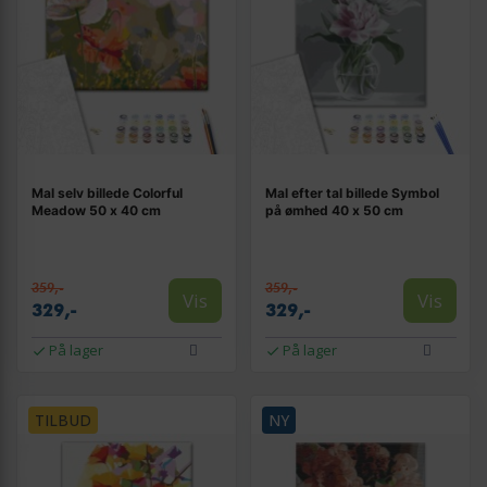
Mal selv billede Colorful
Mal efter tal billede Symbol
Meadow 50 x 40 cm
på ømhed 40 x 50 cm
359,-
359,-
Vis
Vis
329,-
329,-
På lager
På lager
TILBUD
NY