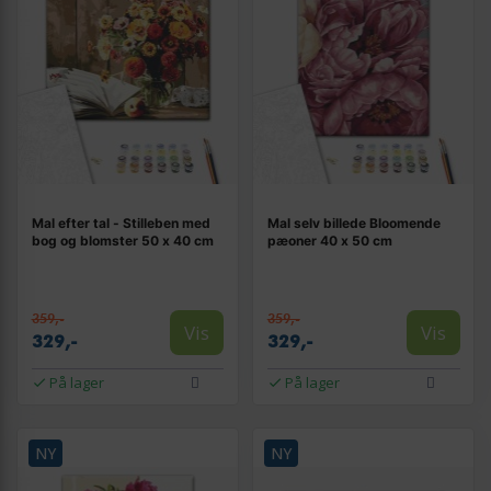
Mal efter tal - Stilleben med
Mal selv billede Bloomende
bog og blomster 50 x 40 cm
pæoner 40 x 50 cm
359,-
359,-
Vis
Vis
329,-
329,-
På lager
På lager
NY
NY