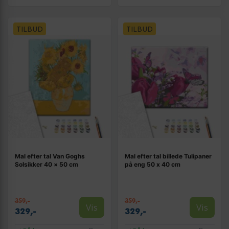
TILBUD
TILBUD
Mal efter tal Van Goghs
Mal efter tal billede Tulipaner
Solsikker 40 × 50 cm
på eng 50 x 40 cm
359,-
359,-
Vis
Vis
329,-
329,-