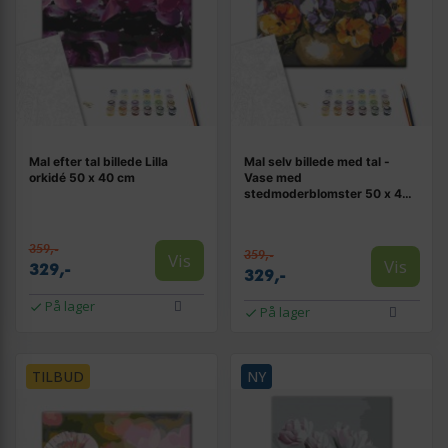
Mal efter tal billede Lilla
Mal selv billede med tal -
orkidé 50 x 40 cm
Vase med
stedmoderblomster 50 x 40
cm
359,-
359,-
Vis
Vis
329,-
329,-
På lager
På lager
TILBUD
NY