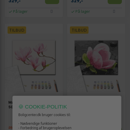
329,-
329,-
På lager
På lager
TILBUD
TILBUD
Mal selv billede Blomstergren
Mal selv billede efter tal med
🍪 COOKIE-POLITIK
50 x 40 cm
pink blomst og sten 50 x 40
cm
Boligcenter.dk bruger cookies til:
- Nødvendige funktioner
- Forbedring af brugeroplevelsen
359,-
359,-