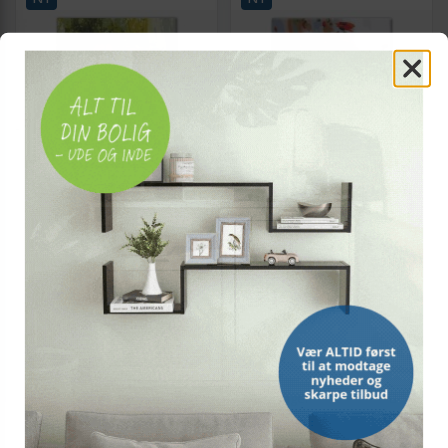
Mal efter tal med buket af
Mal selv billede efter tal -
vilde valmuer 40 x 50 cm
Souvenir fra en gåtur 40 x 50
cm
359,-
359,-
Vis
Vis
329,-
329,-
På lager
På lager