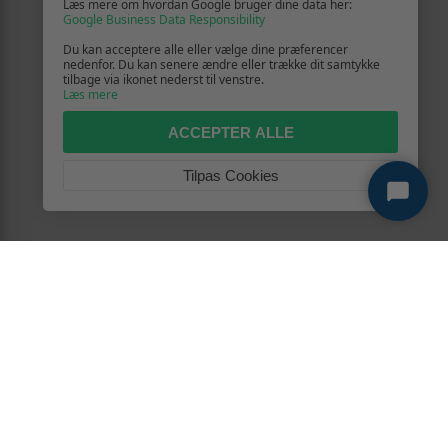
Læs mere om hvordan Google bruger dine data her:
Google Business Data Responsibility
Du kan acceptere alle eller vælge dine præferencer
nedenfor. Du kan senere ændre eller trække dit samtykke
tilbage via ikonet nederst til venstre.
Læs mere
ACCEPTER ALLE
Tilpas Cookies