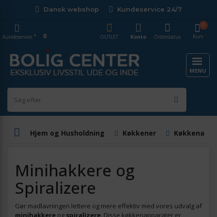
Dansk webshop
Kundeservice 24/7
0
0
Kurv
Kundeservice
OUTLET
Konto
Ordrestatus
MENU
Hjem og Husholdning
Køkkener
Køkkenappa
Minihakkere og
Spiralizere
Gør madlavningen lettere og mere effektiv med vores udvalg af
minihakkere
og
spiralizere
. Disse køkkenapparater er