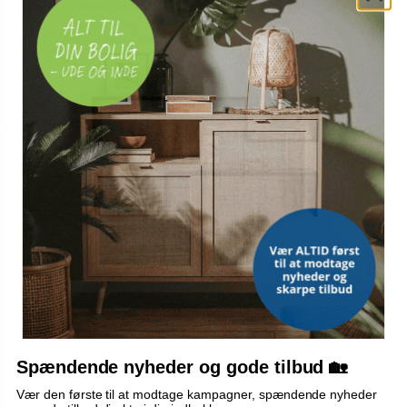
bærbar minihakker 250 ml
(19)
144,-
Vis
119,-
På lager
Spændende nyheder og gode tilbud 🏡
Vær den første til at modtage kampagner, spændende nyheder