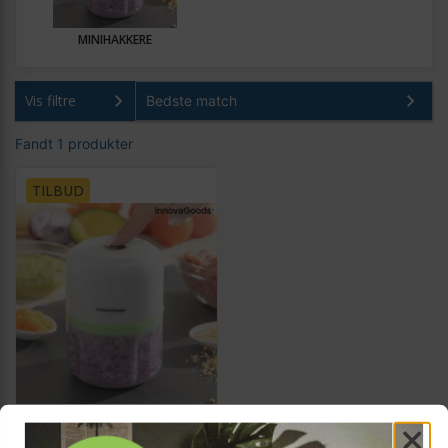
MINIHAKKERE
Vis filtre
Fandt 1 produkter
TILBUD
INNOVAGOODS
Echoppie genopladelig