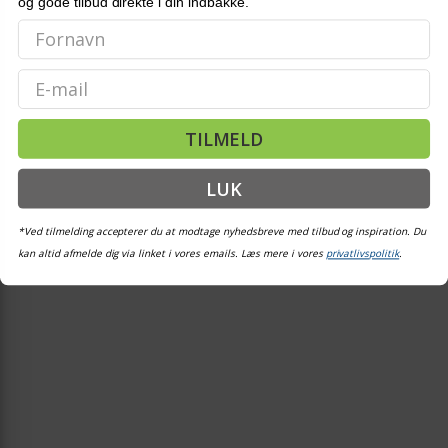
og gode tilbud direkte i din indbakke.
Email
TILMELD
LUK
*Ved tilmelding accepterer du at modtage nyhedsbreve med tilbud og inspiration. Du
kan altid afmelde dig via linket i vores emails. Læs mere i vores
privatlivspolitik
.