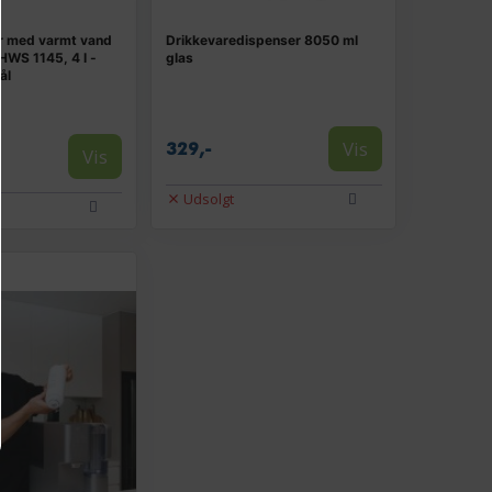
r med varmt vand
Drikkevaredispenser 8050 ml
HWS 1145, 4 l -
glas
ål
Vis
329,-
Vis
Udsolgt