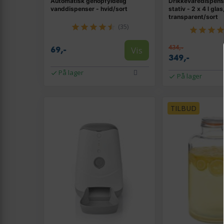
Automatisk genopfyldelig
Drikkevaredispen
vanddispenser - hvid/sort
stativ - 2 x 4 l glas
transparent/sort
(35)
434,-
Vis
69,-
349,-
På lager
På lager
TILBUD