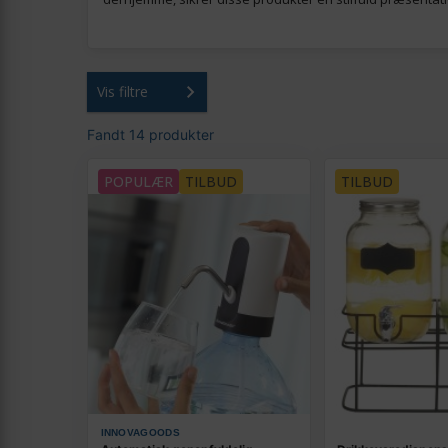
Vis filtre
Fandt 14 produkter
POPULÆR
TILBUD
TILBUD
INNOVAGOODS