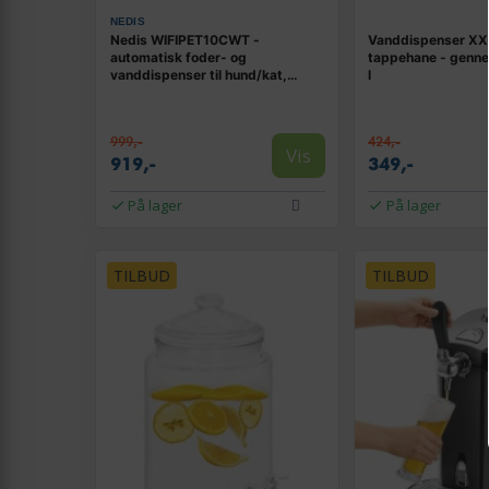
NEDIS
Nedis WIFIPET10CWT -
Vanddispenser X
automatisk foder- og
tappehane - genne
vanddispenser til hund/kat,
l
grå/hvid
999,-
424,-
Vis
919,-
349,-
På lager
På lager
TILBUD
TILBUD