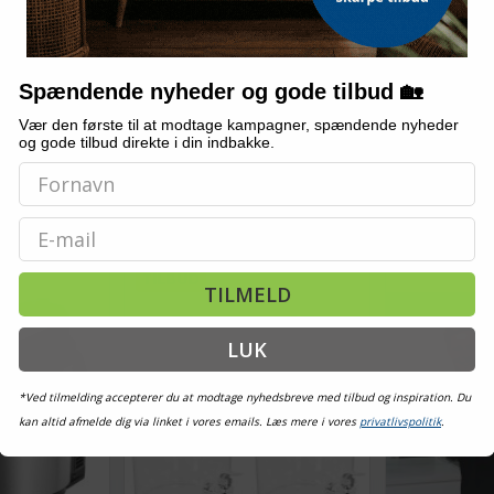
PROFICOOK
XL med
Drikkevaredispensere 2 stk.
Vanddispense
msigtig glas 8
8050 ml glas
ProfiCook PC-
sort/rustfrit st
Spændende nyheder og gode tilbud 🏡
Vær den første til at modtage kampagner, spændende nyheder
464,-
og gode tilbud direkte i din indbakke.
939,-
Vis
Vis
449,-
909,-
Udsolgt
Udsolgt
Email
TILBUD
TILMELD
LUK
*Ved tilmelding accepterer du at modtage nyhedsbreve med tilbud og inspiration. Du
kan altid afmelde dig via linket i vores emails. Læs mere i vores
privatlivspolitik
.