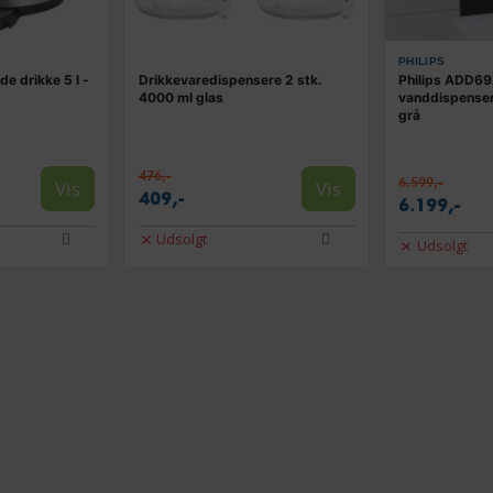
PHILIPS
de drikke 5 l -
Drikkevaredispensere 2 stk.
Philips ADD6
4000 ml glas
vanddispenser 
grå
476,-
6.599,-
Vis
Vis
409,-
6.199,-
Udsolgt
Udsolgt