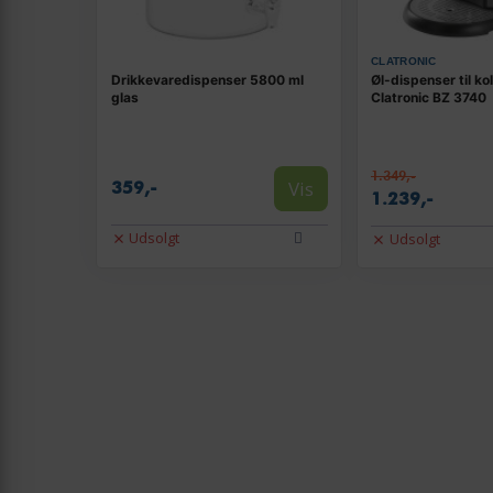
CLATRONIC
Drikkevaredispenser 5800 ml
Øl-dispenser til kol
glas
Clatronic BZ 3740
1.349,-
Vis
359,-
1.239,-
Udsolgt
Udsolgt