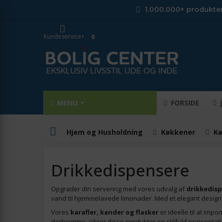
1.000.000+ produkte
Kundeservice
0
MENU
FORSIDE
Hjem og Husholdning
Køkkener
Kø
Drikkedispensere
Opgrader din servering med vores udvalg af
drikkedis
vand til hjemmelavede limonader. Med et elegant design p
Vores
karafler, kander og flasker
er ideelle til at im
derhjemme, sikrer disse produkter en stilfuld præsentati