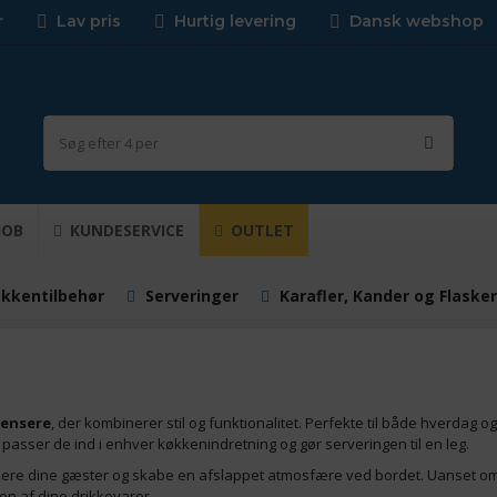
r
Lav pris
Hurtig levering
Dansk webshop
JOB
KUNDESERVICE
OUTLET
kkentilbehør
Serveringer
Karafler, Kander og Flasker
pensere
, der kombinerer stil og funktionalitet. Perfekte til både hverdag o
asser de ind i enhver køkkenindretning og gør serveringen til en leg.
ponere dine gæster og skabe en afslappet atmosfære ved bordet. Uanset om 
on af dine drikkevarer.