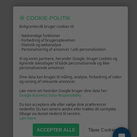
🍪 COOKIE-POLITIK
Boligcenter.dk bruger cookies til:
- Nødvendige funktioner
- Forbedring af brugeroplevelsen
- Statistik og webanalyse
- Personalisering af annoncer / ads personalization
Vi og vores partnere, herunder Google, bruger cookies og
lignende teknologier til både personaliserede og ikke-
personaliserede annoncer.
Dine data kan bruges til måling, analyse, forbedring af siden
og visning af relevante annoncer.
Læs mere om hvordan Google bruger dine data her:
Google Business Data Responsibility
Du kan acceptere alle eller vælge dine præferencer
nedenfor. Du kan senere ændre eller trække dit samtykke
tilbage via ikonet nederst til venstre.
Læs mere
ACCEPTER ALLE
Tilpas Cookies