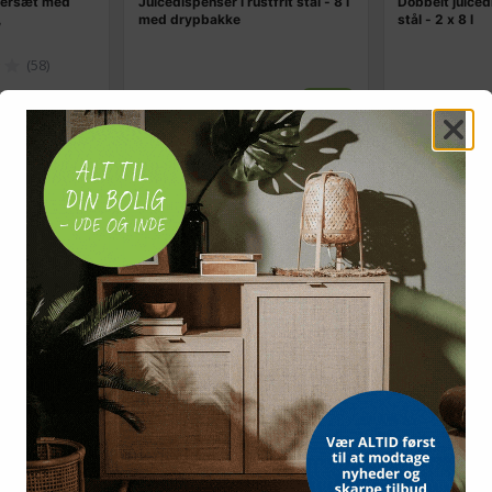
sersæt med
Juicedispenser i rustfrit stål - 8 l
Dobbelt juicedi
,
med drypbakke
stål - 2 x 8 l
(58)
1.006,-
1.549,-
Vis
Vis
799,-
1.239,-
På lager
På lager
TILBUD
TILBUD