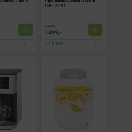
spenser i rustfrit
Tripel juicedispenser i rustfrit
stål - 3 x 8 l
2.249,-
Vis
Vis
1.899,-
På lager