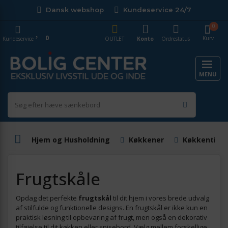
Dansk webshop
Kundeservice 24/7
0
0
Kurv
Kundeservice
OUTLET
Konto
Ordrestatus
MENU
Hjem og Husholdning
Køkkener
Køkkentilbe
Frugtskåle
Opdag det perfekte
frugtskål
til dit hjem i vores brede udvalg
af stilfulde og funktionelle designs. En frugtskål er ikke kun en
praktisk løsning til opbevaring af frugt, men også en dekorativ
tilføjelse til dit køkken eller spisebord. Vælg mellem forskellige