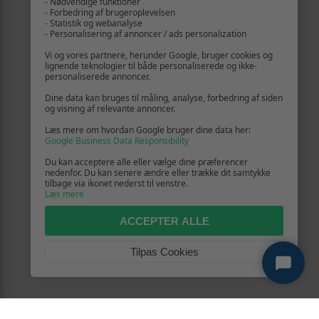
- Nødvendige funktioner
- Forbedring af brugeroplevelsen
- Statistik og webanalyse
- Personalisering af annoncer / ads personalization
Vi og vores partnere, herunder Google, bruger cookies og
lignende teknologier til både personaliserede og ikke-
personaliserede annoncer.
Dine data kan bruges til måling, analyse, forbedring af siden
og visning af relevante annoncer.
Læs mere om hvordan Google bruger dine data her:
Google Business Data Responsibility
Du kan acceptere alle eller vælge dine præferencer
nedenfor. Du kan senere ændre eller trække dit samtykke
tilbage via ikonet nederst til venstre.
Læs mere
ACCEPTER ALLE
Tilpas Cookies