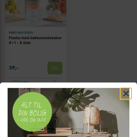
INNOVAGOODS
Flaske med køkkenredskaber
8 i 1 - 8 dele
Vis
39,-
På lager