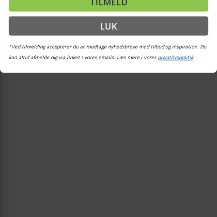
TILMELD
LUK
*Ved tilmelding accepterer du at modtage nyhedsbreve med tilbud og inspiration. Du
kan altid afmelde dig via linket i vores emails. Læs mere i vores
privatlivspolitik
.