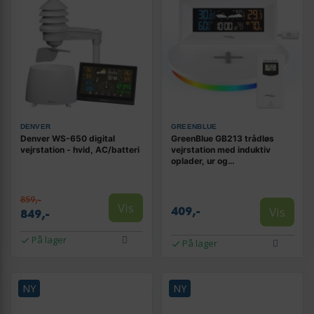
DENVER
GREENBLUE
Denver WS-650 digital
GreenBlue GB213 trådløs
vejrstation - hvid, AC/batteri
vejrstation med induktiv
oplader, ur og
udendørssensor
859,-
Vis
Vis
409,-
849,-
På lager
På lager
NY
NY