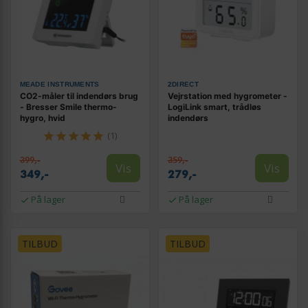
MEADE INSTRUMENTS
2DIRECT
CO2-måler til indendørs brug
Vejrstation med hygrometer -
- Bresser Smile thermo-
LogiLink smart, trådløs
hygro, hvid
indendørs
(1)
399,-
359,-
Vis
Vis
349,-
279,-
På lager
På lager
TILBUD
TILBUD