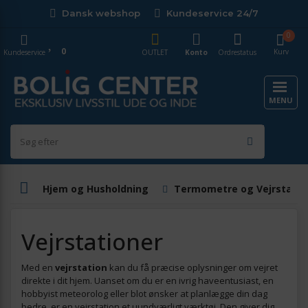
Dansk webshop
Kundeservice 24/7
0
0
Kurv
Kundeservice
OUTLET
Konto
Ordrestatus
MENU
Hjem og Husholdning
Termometre og Vejrstatio
Vejrstationer
Med en
vejrstation
kan du få præcise oplysninger om vejret
direkte i dit hjem. Uanset om du er en ivrig haveentusiast, en
hobbyist meteorolog eller blot ønsker at planlægge din dag
bedre, er en vejrstation et uundværligt værktøj. Den giver dig