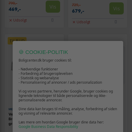
790,-
729,-
Vis
Vis
469,-
679,-
Udsolgt
Udsolgt
TILBUD
🍪 COOKIE-POLITIK
Boligcenter.dk bruger cookies til:
- Nødvendige funktioner
- Forbedring af brugeroplevelsen
- Statistik og webanalyse
- Personalisering af annoncer / ads personalization
Vi og vores partnere, herunder Google, bruger cookies og
lignende teknologier til både personaliserede og ikke-
personaliserede annoncer.
Dine data kan bruges til måling, analyse, forbedring af siden
MEADE INSTRUMENTS
GREENBLUE
og visning af relevante annoncer.
Vejrstation med sensor
GreenBlue GB162 trådløs
Bresser 5-i-1 Comfort -
vejrstation - inde/ude
Læs mere om hvordan Google bruger dine data her:
grå/sort
temperatur, ur, °C/°F,
Google Business Data Responsibility
rækkevidde op til 60 m
(1)