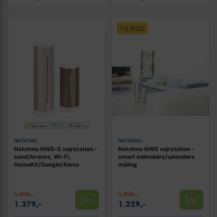
TILBUD
NETATMO
NETATMO
Netatmo NWS‑S vejrstation -
Netatmo NWS vejrstation -
sand/bronze, Wi‑Fi,
smart indendørs/udendørs
HomeKit/Google/Alexa
måling
1.699,-
1.259,-
Vis
Vis
1.379,-
1.229,-