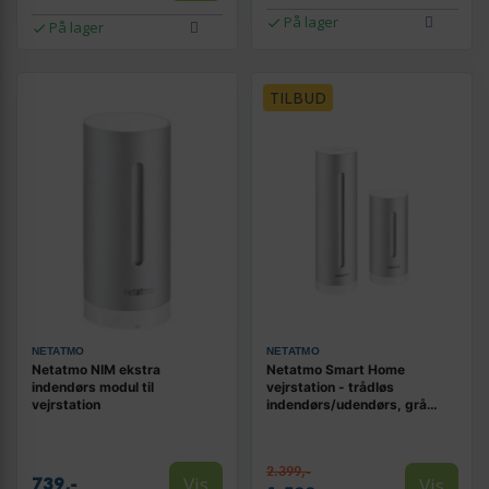
På lager
På lager
TILBUD
NETATMO
NETATMO
Netatmo NIM ekstra
Netatmo Smart Home
indendørs modul til
vejrstation - trådløs
vejrstation
indendørs/udendørs, grå
aluminium
2.399,-
Vis
Vis
739,-