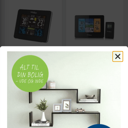
GREENBLUE
GREENBLUE
Vejrstation med farvedisplay
Vejrstation digital -
- GreenBlue GB523, sort,
GreenBlue GB526, sort,
batteridrevet
batteri
(72)
(24)
299,-
299,-
Vis
Vis
289,-
289,-
På lager
Snart på lager
NY