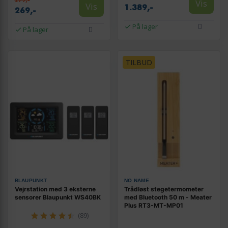
Vis
Vis
1.389,-
269,-
På lager
På lager
TILBUD
BLAUPUNKT
NO NAME
Vejrstation med 3 eksterne
Trådløst stegetermometer
sensorer Blaupunkt WS40BK
med Bluetooth 50 m - Meater
Plus RT3-MT-MP01
(89)