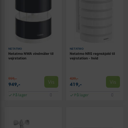
NETATMO
NETATMO
Netatmo NWA vindmåler til
Netatmo NRS regnskjold til
vejrstation
vejrstation - hvid
959,-
439,-
Vis
Vis
949,-
419,-
På lager
På lager