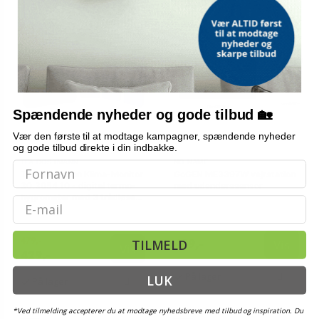
Spændende nyheder og gode tilbud 🏡
Vær den første til at modtage kampagner, spændende nyheder
og gode tilbud direkte i din indbakke.
TFA DOSTMANN
NO NAME
TFA Dostmann Klima-Monitor
GoGEN ME3397W vejrstation
30.3054.10 - digital termo-
med udendørssensor
hygrometer med 3 trådløse
Email
sensorer, grå
479,-
TILMELD
Vis
439,-
Vis
429,-
På lager
LUK
På lager
*Ved tilmelding accepterer du at modtage nyhedsbreve med tilbud og inspiration. Du