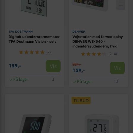
TFA DOSTMANN
DENVER
Digitalt udendørstermometer
Vejrstation med farvedisplay
TFA Dostmann Vision - sølv
DENVER WS-540 -
indendørs/udendørs, hvid
(2)
(214)
224,-
Vis
159,-
Vis
159,-
På lager
På lager
TILBUD