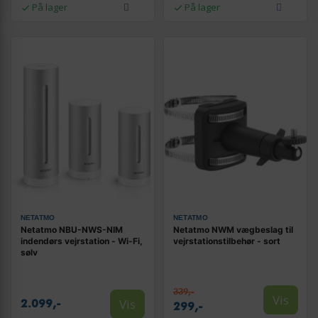
På lager
På lager
NETATMO
NETATMO
Netatmo NBU-NWS-NIM
Netatmo NWM vægbeslag til
indendørs vejrstation - Wi‑Fi,
vejrstationstilbehør - sort
sølv
339,-
Vis
Vis
2.099,-
299,-