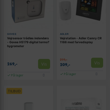
GOVEE
ADLER
Vejrsensor trådløs indendørs
Vejrstation - Adler Camry CR
- Govee H5179 digital termo?
1166 med farvedisplay
hygrometer
219,-
Vis
Vis
269,-
209,-
På lager
På lager
TILBUD