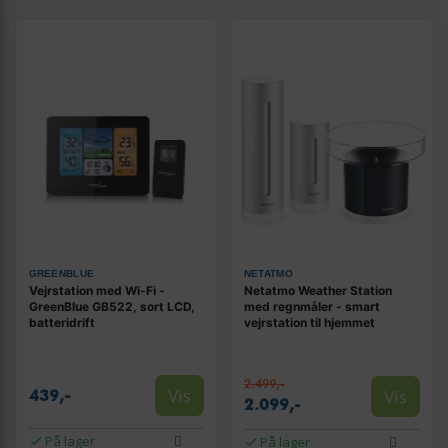
GREENBLUE
NETATMO
Vejrstation med Wi‑Fi -
Netatmo Weather Station
GreenBlue GB522, sort LCD,
med regnmåler - smart
batteridrift
vejrstation til hjemmet
2.499,-
Vis
Vis
439,-
2.099,-
På lager
På lager