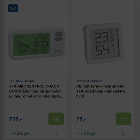
NY
TFA DOSTMANN
TFA DOSTMANN
TFA AIRCO2NTROL COACH
Digitalt termo-hygrometer
CO2-måler med termometer
TFA Dostmann - indendørs,
og hygrometer til indendørs
hvid
brug - hvid
Vis
Vis
739,-
79,-
På lager
På lager