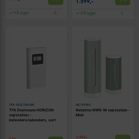
1.599,-
På lager
På lager
TFA DOSTMANN
NETATMO
TFA Dostmann HORIZON
Netatmo NWS-M vejrstation -
vejrstation -
Mint
indendørs/udendørs, sort
1.499,-
279,-