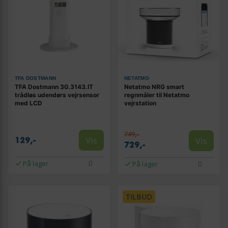
TFA DOSTMANN
NETATMO
TFA Dostmann 30.3143.IT
Netatmo NRG smart
trådløs udendørs vejrsensor
regnmåler til Netatmo
med LCD
vejrstation
749,-
Vis
Vis
129,-
729,-
På lager
På lager
TILBUD