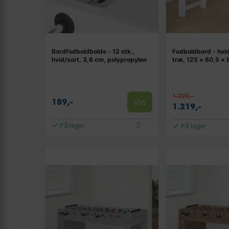
Bordfodboldbolde - 12 stk.,
Fodboldbord - hvid
hvid/sort, 3,6 cm, polypropylen
træ, 125 × 60,5 ×
1.229,-
Vis
189,-
1.219,-
På lager
På lager