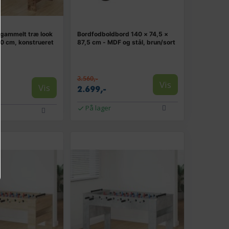
 gammelt træ look
Bordfodboldbord 140 × 74,5 ×
80 cm, konstrueret
87,5 cm - MDF og stål, brun/sort
3.560,-
Vis
Vis
2.699,-
På lager