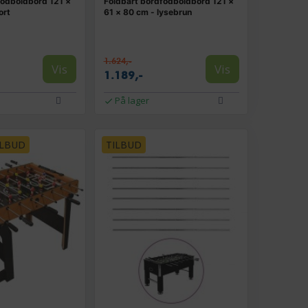
fodboldbord 121 ×
Foldbart bordfodboldbord 121 ×
ort
61 × 80 cm - lysebrun
1.624,-
Vis
Vis
1.189,-
På lager
ILBUD
TILBUD