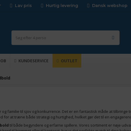
r
Lav pris
Hurtig levering
Dansk webshop
JOB
KUNDESERVICE
OUTLET
dbold
og familie til sjov og konkurrence. Det er en fantastisk måde at tilbringe t
for at træne både strategi og hurtighed, hvilket gør det til en engagerende
bold
til både begyndere og erfarne spillere. Vores sortiment er nøje udval
rd til hjemmet eller til kontoret, har vi det perfekte match til dine behov