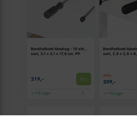
Bordfodbold håndtag - 10 stk.,
Bordfodbold håndta
sort, 3,1 × 3,1 × 17,8 cm, PP
sort, 2,8 × 2,8 × 9
219,-
Vis
219,-
209,-
På lager
På lager