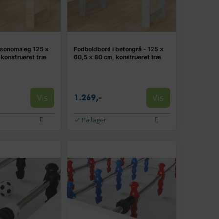
 sonoma eg 125 ×
Fodboldbord i betongrå - 125 ×
 konstrueret træ
60,5 × 80 cm, konstrueret træ
Vis
Vis
1.269,-
På lager