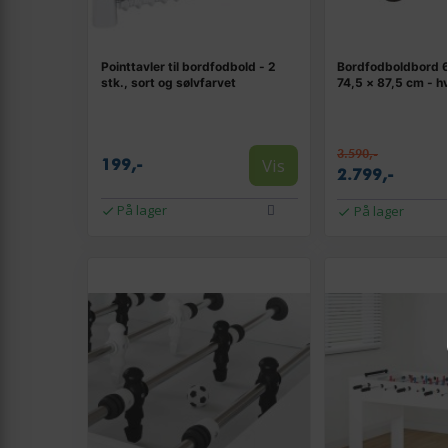
Pointtavler til bordfodbold - 2
Bordfodboldbord 6
stk., sort og sølvfarvet
74,5 × 87,5 cm - h
3.590,-
Vis
199,-
2.799,-
På lager
På lager