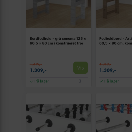
Bordfodbold - grå sonoma 125 ×
Fodboldbord - Arti
60,5 × 80 cm i konstrueret træ
60,5 × 80 cm, kon
1.319,-
1.319,-
Vis
1.309,-
1.309,-
På lager
På lager