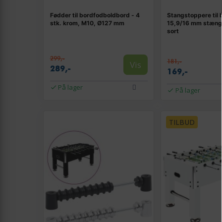
Fødder til bordfodboldbord - 4
Stangstoppere til 
stk. krom, M10, Ø127 mm
15,9/16 mm stænge
sort
299,-
181,-
Vis
289,-
169,-
På lager
På lager
TILBUD