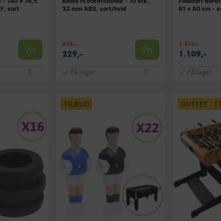
 - 140 × 74,5
Bolde til bordfodbold - 10 stk.,
Foldbart bord
F, sort
32 mm ABS, sort/hvid
61 × 80 cm - s
234,-
1.412,-
Vis
Vis
229,-
1.109,-
På lager
På lager
TILBUD
OUTLET
T