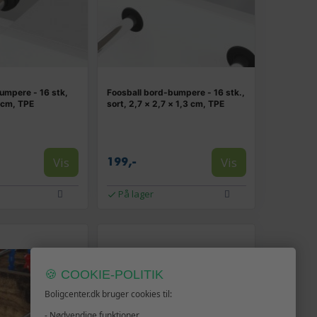
umpere - 16 stk,
Foosball bord-bumpere - 16 stk.,
2 cm, TPE
sort, 2,7 × 2,7 × 1,3 cm, TPE
Vis
Vis
199,-
På lager
🍪 COOKIE-POLITIK
Boligcenter.dk bruger cookies til:
- Nødvendige funktioner