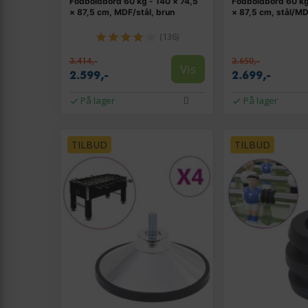
Fodboldbord 60 kg - 140 × 74,5
Fodboldbord 60 kg
× 87,5 cm, MDF/stål, brun
× 87,5 cm, stål/MD
(136)
3.414,-
3.650,-
Vis
2.599,-
2.699,-
På lager
På lager
TILBUD
TILBUD