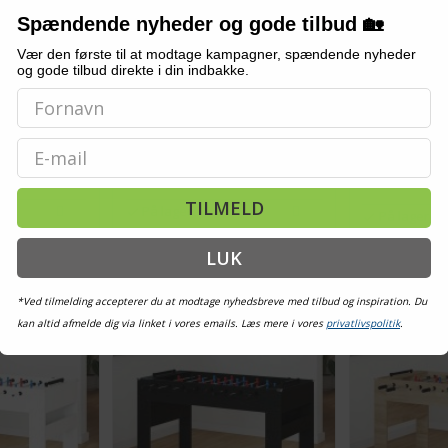
Spændende nyheder og gode tilbud 🏡
Vær den første til at modtage kampagner, spændende nyheder
0 kg - 140 ×
Bordfodbold i røget eg - 125 ×
Bordfodbold -
og gode tilbud direkte i din indbakke.
vid
60,5 × 80 cm, konstrueret træ
125 × 60,5 × 
træ
Email
1.329,-
Vis
Vis
1.269,-
1.319,-
TILMELD
På lager
På lager
LUK
*Ved tilmelding accepterer du at modtage nyhedsbreve med tilbud og inspiration. Du
kan altid afmelde dig via linket i vores emails. Læs mere i vores
privatlivspolitik
.