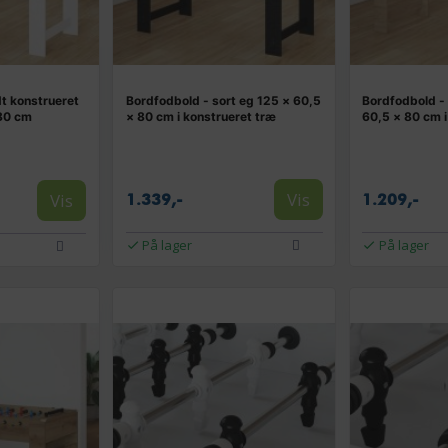
t konstrueret
Bordfodbold - sort eg 125 × 60,5
Bordfodbold -
 80 cm
× 80 cm i konstrueret træ
60,5 × 80 cm i
Vis
Vis
1.339,-
1.209,-
På lager
På lager