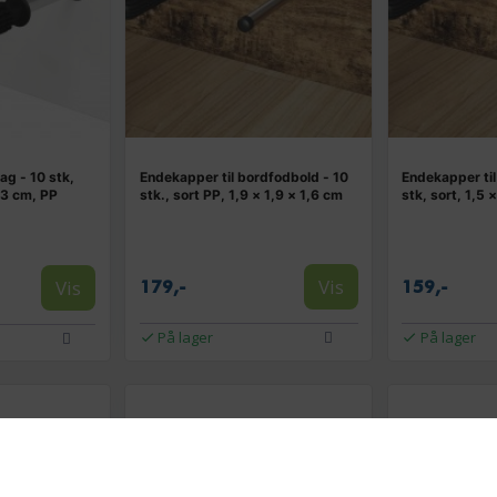
g - 10 stk,
Endekapper til bordfodbold - 10
Endekapper til
,3 cm, PP
stk., sort PP, 1,9 × 1,9 × 1,6 cm
stk, sort, 1,5 
Vis
Vis
179,-
159,-
På lager
På lager