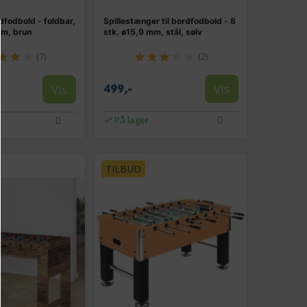
fodbold - foldbar,
Spillestænger til bordfodbold - 8
cm, brun
stk. ø15,9 mm, stål, sølv
(7)
(2)
Vis
Vis
499,-
På lager
TILBUD