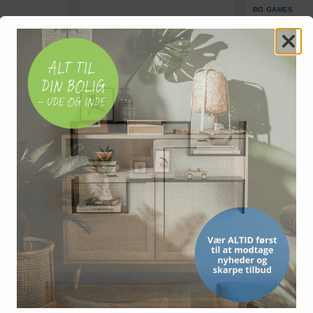
BG GAMES
bordfodbold -
Spillerfigurer til bordfodbold - 22
CB Games bord
r, 16 stk.,
stk. til 12,7 mm stang
101 × 70 × 51 
296,-
1.344,-
Vis
Vis
259,-
568,-
På lager
På lager