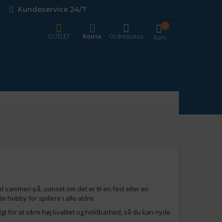
Kundeservice 24/7
0
OUTLET
Konto
Ordrestatus
Kurv
id sammen på, uanset om det er til en fest eller en
 hobby for spillere i alle aldre.
gt for at sikre høj kvalitet og holdbarhed, så du kan nyde
.