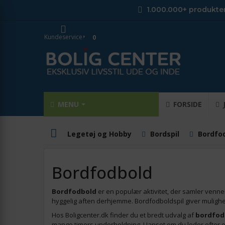
1.000.000+ produkte
Kundeservice
0
MENU
FORSIDE
Legetøj og Hobby
Bordspil
Bordfo
Bordfodbold
Bordfodbold
er en populær aktivitet, der samler venner 
hyggelig aften derhjemme. Bordfodboldspil giver mulighed 
Hos Boligcenter.dk finder du et bredt udvalg af
bordfod
mange timers underholdning. Uanset om du leder efter et bo