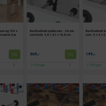
san eg 125 ×
Bordfodbold spillersæt - 24 stk.
Bordfodbold b
strueret træ
sort/hvid, 3,6 × 3,1 × 10,8 cm
sort, 3 × 3 × 
Vis
Vis
309,-
199,-
På lager
På lager