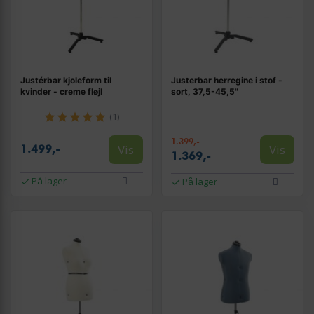
Justérbar kjoleform til
Justerbar herregine i stof -
kvinder - creme fløjl
sort, 37,5-45,5"
(1)
1.399,-
Vis
Vis
1.499,-
1.369,-
På lager
På lager