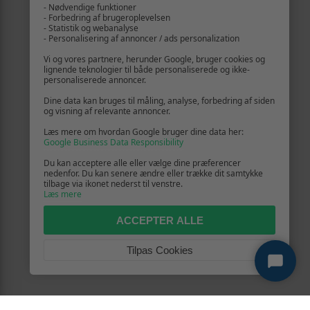
- Nødvendige funktioner
- Forbedring af brugeroplevelsen
- Statistik og webanalyse
- Personalisering af annoncer / ads personalization
Vi og vores partnere, herunder Google, bruger cookies og
lignende teknologier til både personaliserede og ikke-
personaliserede annoncer.
Dine data kan bruges til måling, analyse, forbedring af siden
og visning af relevante annoncer.
Læs mere om hvordan Google bruger dine data her:
Google Business Data Responsibility
Du kan acceptere alle eller vælge dine præferencer
nedenfor. Du kan senere ændre eller trække dit samtykke
tilbage via ikonet nederst til venstre.
Læs mere
ACCEPTER ALLE
Tilpas Cookies