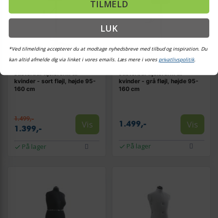
TILMELD
LUK
*Ved tilmelding accepterer du at modtage nyhedsbreve med tilbud og inspiration. Du
kan altid afmelde dig via linket i vores emails. Læs mere i vores
privatlivspolitik
.
Justérbar kjoleform til
Justerbar kjoleform til
kvinder - sort fløjl, højde 95-
kvinder - grå fløjl, højde 95-
160 cm
160 cm
1.499,-
Vis
Vis
1.499,-
1.399,-
På lager
På lager