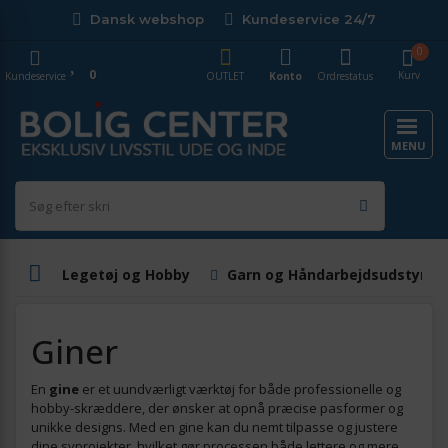
Dansk webshop
Kundeservice 24/7
0
0
Kurv
Kundeservice
OUTLET
Konto
Ordrestatus
MENU
Legetøj og Hobby
Garn og Håndarbejdsudstyr
Giner
En
gine
er et uundværligt værktøj for både professionelle og
hobby-skræddere, der ønsker at opnå præcise pasformer og
unikke designs. Med en gine kan du nemt tilpasse og justere
dine syprojekter, hvilket gør processen både lettere og mere