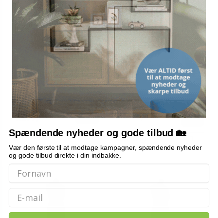
Justerbar kjoleform til
Justerbar kjoleform til
kvinder - sort fløjl, str. S
kvinder - grå fløjl, højde 95-
160 cm
1.319,-
Vis
Vis
1.499,-
1.279,-
Spændende nyheder og gode tilbud 🏡
På lager
På lager
Vær den første til at modtage kampagner, spændende nyheder
og gode tilbud direkte i din indbakke.
Email