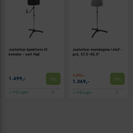
Justérbar kjoleform til
Justerbar mandegine i stof -
kvinder - sort fløjl
grå, 37,5-45,5"
1.399,-
Vis
Vis
1.499,-
1.369,-
På lager
På lager