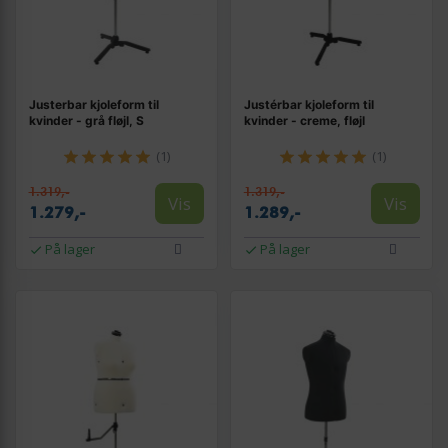
Justerbar kjoleform til
Justérbar kjoleform til
kvinder - grå fløjl, S
kvinder - creme, fløjl
(1)
(1)
1.319,-
1.319,-
Vis
Vis
1.279,-
1.289,-
På lager
På lager