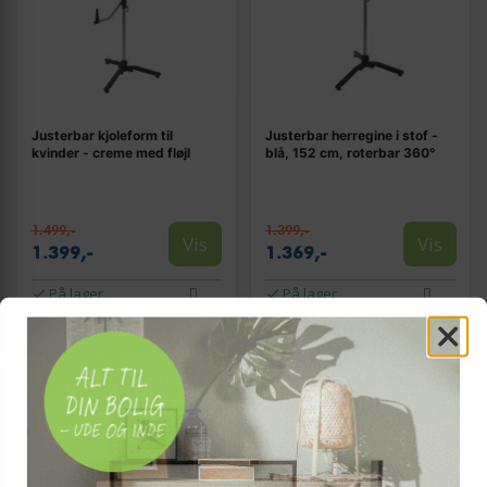
Justerbar kjoleform til
Justerbar herregine i stof -
kvinder - creme med fløjl
blå, 152 cm, roterbar 360°
1.499,-
1.399,-
Vis
Vis
1.399,-
1.369,-
På lager
På lager