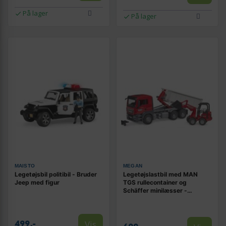
På lager
På lager
MAISTO
MEGAN
Legetøjsbil politibil - Bruder
Legetøjslastbil med MAN
Jeep med figur
TGS rullecontainer og
Schäffer minilæsser -
BRUDER
Vis
499,-