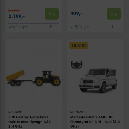
2.399,-
Vis
Vis
409,-
2.199,-
På lager
På lager
TILBUD
NO NAME
NO NAME
JCB Fastrac fjernstyret
Mercedes-Benz AMG G63
traktor med tipvogn 1:24 -
fjernstyret bil 1:14 - hvid (2,4
2,4 GHz
GHz)