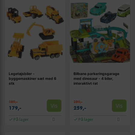
Legetøjsbiler -
Bilbane parkeringsgarage
byggemaskiner sæt med 6
med dinosaur - 4 biler,
stk
interaktivt rat
189,-
289,-
Vis
Vis
179,-
259,-
På lager
På lager