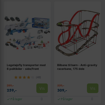
Legetøjsfly transporter med
Bilbane til børn - Anti-gravity
6 politibiler - side/front
racerbane, 175 dele
(48)
289,-
339,-
Vis
Vis
259,-
309,-
På lager
På lager