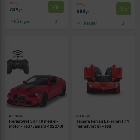
749,-
899,-
Vis
Vis
739,-
889,-
På lager
På lager
NO NAME
NO NAME
Fjernstyret bil 1:16 med el-
Jamara Ferrari LaFerrari 1:14
motor - rød (Jamara 402270)
fjernstyret bil - rød