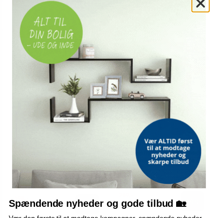
På lager
På lager
OUTLET
TILBUD
SMOBY
Bilbane Smoby Spidey and
Legetøjsfly transporter med
His Amazing Friends -
3 byggemaskiner og skilte
multifarvet
269,-
598,-
Vis
Spændende nyheder og gode tilbud 🏡
Vis
259,-
275,-
Vær den første til at modtage kampagner, spændende nyheder