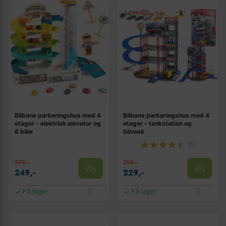
Bilbane parkeringshus med 4
Bilbane parkeringshus med 4
etager - elektrisk elevator og
etager - tankstation og
6 biler
bilvask
(5)
279,-
259,-
Vis
Vis
249,-
229,-
På lager
På lager