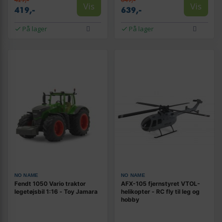
Vis
Vis
419,-
639,-
På lager
På lager
NO NAME
NO NAME
Fendt 1050 Vario traktor
AFX-105 fjernstyret VTOL-
legetøjsbil 1:16 - Toy Jamara
helikopter - RC fly til leg og
hobby