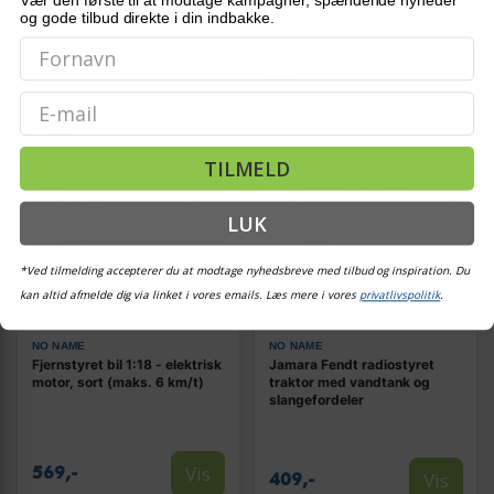
På lager
og gode tilbud direkte i din indbakke.
På lager
NY
Email
TILMELD
LUK
*Ved tilmelding accepterer du at modtage nyhedsbreve med tilbud og inspiration. Du
kan altid afmelde dig via linket i vores emails. Læs mere i vores
privatlivspolitik
.
NO NAME
NO NAME
Fjernstyret bil 1:18 - elektrisk
Jamara Fendt radiostyret
motor, sort (maks. 6 km/t)
traktor med vandtank og
slangefordeler
Vis
569,-
Vis
409,-