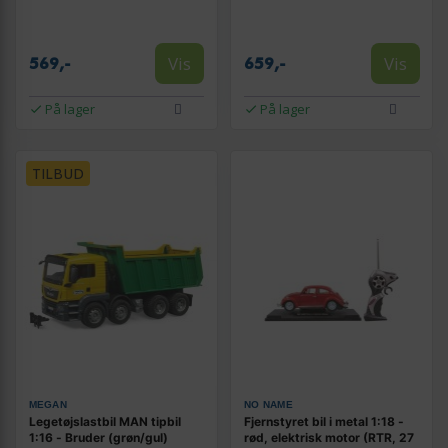
Vis
Vis
569,-
659,-
På lager
På lager
TILBUD
MEGAN
NO NAME
Legetøjslastbil MAN tipbil
Fjernstyret bil i metal 1:18 -
1:16 - Bruder (grøn/gul)
rød, elektrisk motor (RTR, 27