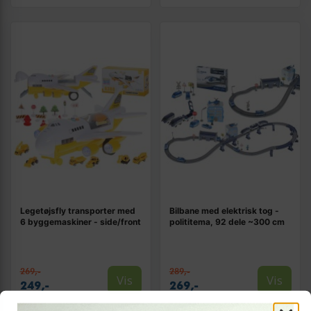
Legetøjsfly transporter med
Bilbane med elektrisk tog -
6 byggemaskiner - side/front
polititema, 92 dele ~300 cm
269,-
289,-
Vis
Vis
249,-
269,-