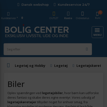
Dansk webshop
Kundeservice 24/7
0
0
Kurv
Kundeservice
OUTLET
Konto
Ordrestatus
MENU
Legetøj og Hobby
Legetøj
Legetøjskøretøje
Biler
Oplev spændingen ved
legetøjsbiler
, hvor børn kan udforske
deres fantasi og skabe deres egne eventyr. Vores udvalg af
legetøjskøretøjer
tilbyder noget for enhver smag, fra
klassiske modeller til moderne designs. Perfekt til leg både