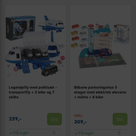
Legetøjsfly med politisæt -
Bilbane parkeringshus 5
transportfly + 3 biler og 7
etager med elektrisk elevator
skilte
+ måtte + 8 biler
339,-
Vis
Vis
259,-
309,-
På lager
På lager