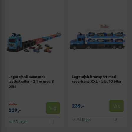
Legetøjsbil bane med
Legetøjsbiltransport med
lastbiltrailer - 2,1 m med 8
racerbane XXL - blå, 10 biler
biler
259,-
Vis
239,-
Vis
239,-
På lager
På lager