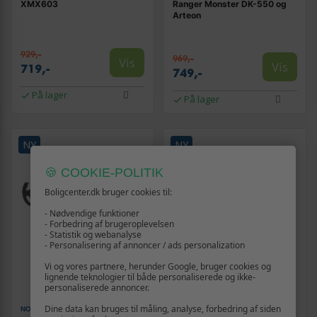
XMX603
Ranger Monster DK-550 og
Arteon
929,-
969,-
Vis
Vis
719,-
749,-
På lager
På lager
NY
NY
🍪 COOKIE-POLITIK
Boligcenter.dk bruger cookies til:
- Nødvendige funktioner
- Forbedring af brugeroplevelsen
- Statistik og webanalyse
- Personalisering af annoncer / ads personalization
Vi og vores partnere, herunder Google, bruger cookies og
lignende teknologier til både personaliserede og ikke-
personaliserede annoncer.
Dine data kan bruges til måling, analyse, forbedring af siden
NO NAME
NO NAME