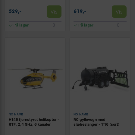
Vis
Vis
529,-
619,-
På lager
På lager
NO NAME
NO NAME
H145 fjernstyret helikopter -
RC gyllevogn med
RTF, 2,4 GHz, 6 kanaler
slæbeslanger - 1:16 (sort)