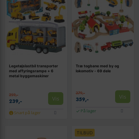
Legetøjslastbil transporter
Træ togbane med by og
med affyringsrampe + 6
lokomotiv - 69 dele
metal bygge­maskiner
379,-
259,-
Vis
Vis
359,-
239,-
På lager
Snart på lager
TILBUD