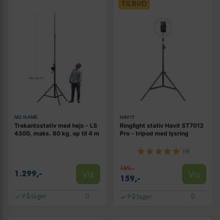
TILBUD
NO NAME
HAVIT
Trekantsstativ med hejs - LS
Ringlight stativ Havit ST7012
4300, maks. 80 kg, op til 4 m
Pro - tripod med lysring
(4)
189,-
Vis
Vis
1.299,-
159,-
På lager
På lager