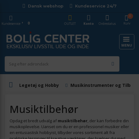
Dansk webshop
Kundeservice 24/7
0
0
Kurv
Kundeservice
OUTLET
Konto
Ordrestatus
MENU
Legetøj og Hobby
Musikinstrumenter og Tilbehø
Musiktilbehør
Opdag et bredt udvalg af
musiktilbehør
, der kan forbedre din
musikoplevelse. Uanset om du er en professionel musiker eller
en entusiastisk hobbyist, tilbyder vores sortiment alt fra
praktiske løsninger til kreative værktøjer, der hjælper dig med