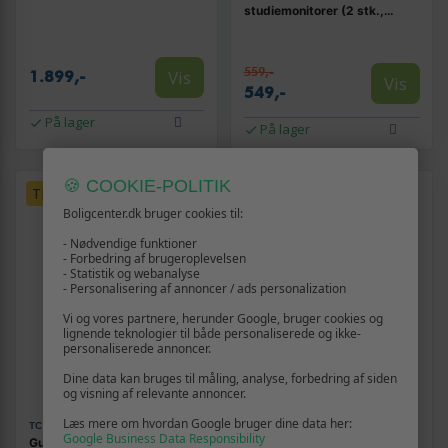
studiemonitorer (2 stk.,
sort/hvid)
559,-
Vis
1.899,-
Vis
549,-
På lager
På lager
🍪 COOKIE-POLITIK
TILBUD
TILBUD
Boligcenter.dk bruger cookies til:
- Nødvendige funktioner
- Forbedring af brugeroplevelsen
- Statistik og webanalyse
- Personalisering af annoncer / ads personalization
Vi og vores partnere, herunder Google, bruger cookies og
lignende teknologier til både personaliserede og ikke-
personaliserede annoncer.
Dine data kan bruges til måling, analyse, forbedring af siden
og visning af relevante annoncer.
Læs mere om hvordan Google bruger dine data her:
TC ELECTRONIC
TC HELICON
Google Business Data Responsibility
Guitar-effektpedal TC
Vokal harmonizer - TC