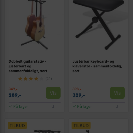
Dobbelt guitarstativ -
Justérbar keyboard- og
justerbart og
klaverstol - sammenfoldelig,
sammenfoldeligt, sort
sort
(21)
349,-
398,-
Vis
Vis
289,-
329,-
På lager
På lager
TILBUD
TILBUD