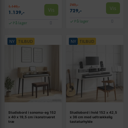
749,-
1.149,-
Vis
Vis
729,-
1.139,-
På lager
På lager
NY
TILBUD
NY
TILBUD
Studiobord i sonoma-eg 152
Studiobord i hvid 152 x 42,5
x 40 x 19,5 cm i konstrueret
x 36 cm med udtrækkelig
træ
tastaturhylde