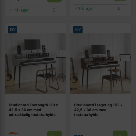
På lager
På lager
NY
NY
Studiobord i betongrå 110 x
Studiobord i røget eg 152 x
42,5 x 36 cm med
42,5 x 36 cm med
udtrækkelig tastaturhylde
tastaturhylde
709,-