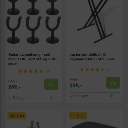
Guitar vægophæng - sæt
Justerbart dobbelt X-
med 6 stk., sort stål og EVA-
keyboardstativ i stål - sort
skum
(1)
(2)
412,-
317,-
Vis
Vis
339,-
289,-
På lager
På lager
TILBUD
TILBUD