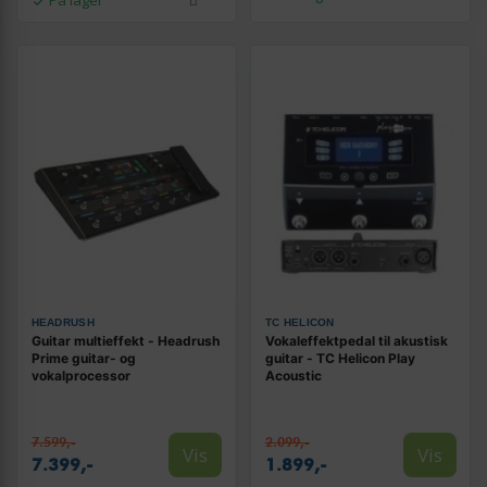
På lager
HEADRUSH
TC HELICON
Guitar multieffekt - Headrush
Vokaleffektpedal til akustisk
Prime guitar- og
guitar - TC Helicon Play
vokalprocessor
Acoustic
7.599,-
2.099,-
Vis
Vis
7.399,-
1.899,-