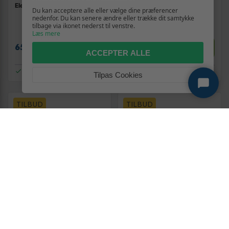
Electronic Mimiq Mini Doubler
Helicon VoiceTone H1
Du kan acceptere alle eller vælge dine præferencer
nedenfor. Du kan senere ændre eller trække dit samtykke
tilbage via ikonet nederst til venstre.
Læs mere
1.039,-
Vis
Vis
659,-
949,-
ACCEPTER ALLE
På lager
På lager
Tilpas Cookies
TILBUD
TILBUD
BEHRINGER
NO NAME