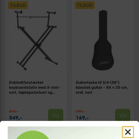
TILBUD
TILBUD
Dobbeltforstærket
Guitartaske til 3/4 (36")
keyboardstativ med X-stel -
klassisk guitar - 94 × 35 cm,
sort, højdejusterbart og
stof, sort
foldbart
654,-
249,-
Vis
Vis
549,-
169,-
På lager
På lager