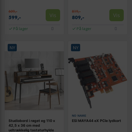
609,-
819,-
Vis
Vis
599,-
809,-
På lager
På lager
NY
NY
NO NAME
Studiobord i røget eg 110 x
ESI MAYA44 eX PCIe lydkort
42,5 x 36 cm med
udtrækkelig tastaturhylde