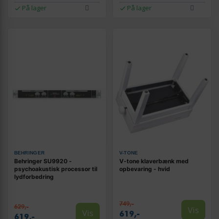
På lager
På lager
BEHRINGER
V-TONE
Behringer SU9920 -
V-tone klaverbænk med
psychoakustisk processor til
opbevaring - hvid
lydforbedring
749,-
629,-
Vis
Vis
619,-
619,-