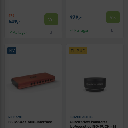
679,-
Vis
979,-
Vis
649,-
På lager
På lager
NY
TILBUD
NO NAME
ISOACOUSTICS
ESI M8UeX MIDI-interface
Gulvstativer isolatorer
IsoAcoustics ISO-PUCK - til