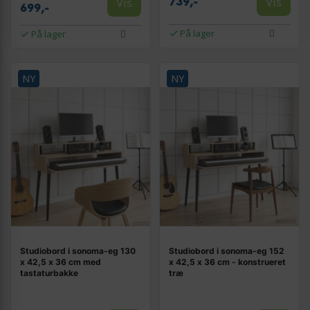
Vis
Vis
739,-
699,-
På lager
På lager
NY
NY
Studiobord i sonoma-eg 130
Studiobord i sonoma-eg 152
x 42,5 x 36 cm med
x 42,5 x 36 cm - konstrueret
tastaturbakke
træ