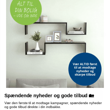
TILBUD
TILBUD
V-TONE
BEHRINGER
Pianobænk med
Equalizer stereo 15‑bånd -
højdejustering - V-tone ŁAWA
Behringer ULTRAGRAPH PRO
1, sort
FBQ1502
589,-
859,-
Vis
Vis
Spændende nyheder og gode tilbud 🏡
549,-
819,-
Vær den første til at modtage kampagner, spændende nyheder
På lager
På lager
og gode tilbud direkte i din indbakke.