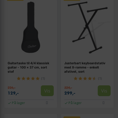
Guitartaske til 4/4 klassisk
Justerbart keyboardstativ
guitar - 100 × 37 cm, sort
med X-ramme - enkelt
stof
afstivet, sort
(1)
(1)
226,-
324,-
Vis
Vis
129,-
299,-
På lager
På lager