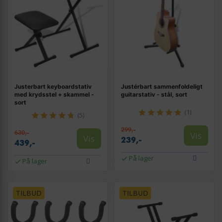
Justerbart keyboardstativ
Justérbart sammenfoldeligt
med krydsstel + skammel -
guitarstativ - stål, sort
sort
(1)
(5)
299,-
630,-
Vis
Vis
239,-
439,-
På lager
På lager
TILBUD
TILBUD