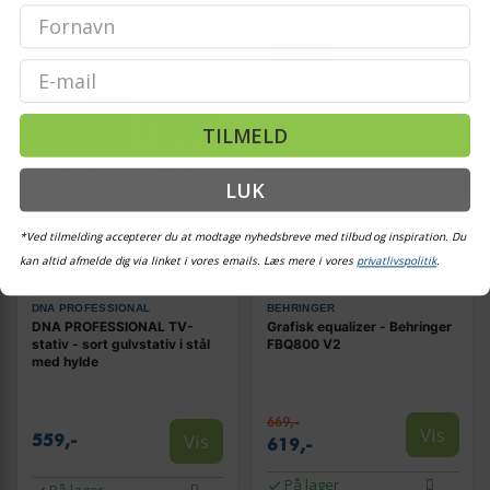
TILBUD
Email
TILMELD
LUK
*Ved tilmelding accepterer du at modtage nyhedsbreve med tilbud og inspiration. Du
kan altid afmelde dig via linket i vores emails. Læs mere i vores
privatlivspolitik
.
DNA PROFESSIONAL
BEHRINGER
DNA PROFESSIONAL TV-
Grafisk equalizer - Behringer
stativ - sort gulvstativ i stål
FBQ800 V2
med hylde
669,-
Vis
Vis
559,-
619,-
På lager