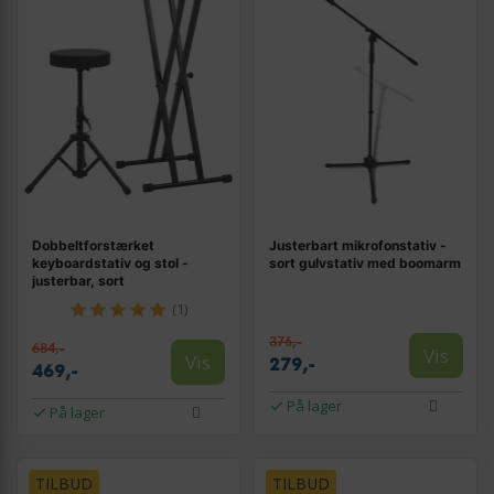
Dobbeltforstærket
Justerbart mikrofonstativ -
keyboardstativ og stol -
sort gulvstativ med boomarm
justerbar, sort
(1)
376,-
684,-
Vis
Vis
279,-
469,-
På lager
På lager
TILBUD
TILBUD