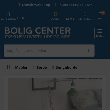
Dansk webshop
Kundeservice 24/7
0
0
Kurv
Kundeservice
OUTLET
Konto
Ordrestatus
MENU
Møbler
Borde
Sengeborde