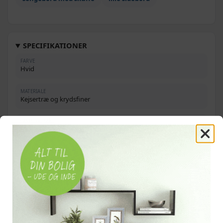
SPECIFIKATIONER
FARVE
Hvid
MATERIALE
Kejsertræ og krydsfiner
SAMLEDE MÅL
63 × 30 × 30 cm (H × B × D)
SKUFFEMÅL
12,2 × 21 × 26,5 cm (H × B × D)
OPBEVARING
1 skuffe og 1 hylde