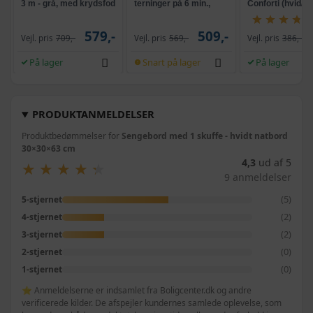
3 m - grå, med krydsfod
terninger på 6 min.,
Conforti (hvid/gr
og krank, UPF 50+
selvrensende, sort
579,-
509,-
Vejl. pris
709,-
Vejl. pris
569,-
Vejl. pris
386,-
På lager
Snart på lager
På lager
PRODUKTANMELDELSER
Produktbedømmelser for
Sengebord med 1 skuffe - hvidt natbord
30×30×63 cm
4,3
ud af 5
★
★
★
★
★
★
★
★
★
★
9 anmeldelser
(5)
5-stjernet
(2)
4-stjernet
(2)
3-stjernet
(0)
2-stjernet
(0)
1-stjernet
⭐ Anmeldelserne er indsamlet fra Boligcenter.dk og andre
verificerede kilder. De afspejler kundernes samlede oplevelse, som