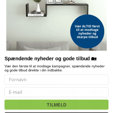
OFTE STILLEDE SPØRGSMÅL
Hvor meget opbevaring har bordet?
Hvad er målene?
Hvilke materialer er brugt?
Skal det fastgøres til væggen?
Spændende nyheder og gode tilbud 🏡
Bemærk: FAQ er vejledende information. Vi tager forbehold for fejl og
mangler, og oplysningerne er ikke juridisk bindende.
Vær den første til at modtage kampagner, spændende nyheder
og gode tilbud direkte i din indbakke.
OFTE KØBT SAMMEN MED
Email
TILBUD
TILBUD
TILMELD