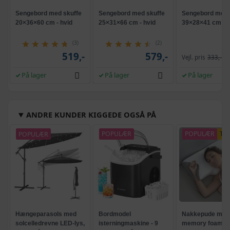
Sengebord med skuffe
Sengebord med skuffe
Sengebord med 
20×36×60 cm - hvid
25×31×66 cm - hvid
39×28×41 cm - h
(3)
(2)
519,-
579,-
Vejl. pris
333,-
På lager
På lager
På lager
ANDRE KUNDER KIGGEDE OGSÅ PÅ
POPULÆR
POPULÆR
POPULÆR
TI
Hængeparasols med
Bordmodel
Nakkepude med
solcelledrevne LED-lys,
isterningmaskine - 9
memory foam -