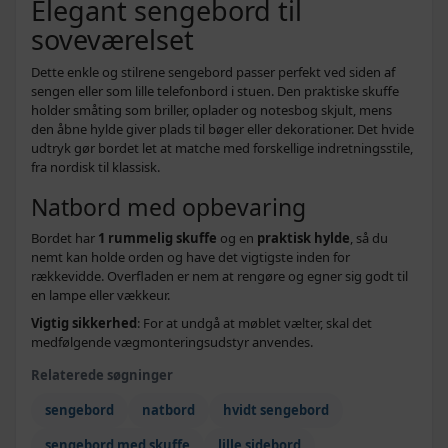
Elegant sengebord til
soveværelset
Dette enkle og stilrene sengebord passer perfekt ved siden af
sengen eller som lille telefonbord i stuen. Den praktiske skuffe
holder småting som briller, oplader og notesbog skjult, mens
den åbne hylde giver plads til bøger eller dekorationer. Det hvide
udtryk gør bordet let at matche med forskellige indretningsstile,
fra nordisk til klassisk.
Natbord med opbevaring
Bordet har
1 rummelig skuffe
og en
praktisk hylde
, så du
nemt kan holde orden og have det vigtigste inden for
rækkevidde. Overfladen er nem at rengøre og egner sig godt til
en lampe eller vækkeur.
Vigtig sikkerhed
: For at undgå at møblet vælter, skal det
medfølgende vægmonteringsudstyr anvendes.
Relaterede søgninger
sengebord
natbord
hvidt sengebord
sengebord med skuffe
lille sidebord