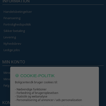
INFORMATION
Handelsbetingelser
Finansering
Fortrolighedspolitik
Sikker betaling
Levering
Nyhedsbrev
Ledige jobs
MIN KONTO
Mine ordrer
🍪 COOKIE-POLITIK
Mine Oplysninger
Boligcenter.dk bruger cookies til:
Følg min ordre
- Nødvendige funktioner
- Forbedring af brugeroplevelsen
- Statistik og webanalyse
- Personalisering af annoncer / ads personalization
KONTAKT OS