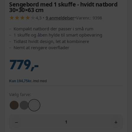
Sengebord med 1 skuffe - hvidt natbord
30×30×63 cm
★
★
★
★
★
★
★
★
★
★
4,3
•
9
anmeldelser
•
Varenr.:
9398
Kompakt natbord der passer i små rum
1 skuffe og åben hylde til smart opbevaring
Tidløst hvidt design, let at kombinere
Nemt at rengøre overflader
779,-
Vælg farve:
−
+