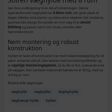
Gør dine yndlingsting til en del af indretningen. Denne
egetræsfarvede væghylde har
8 åbne rum
, der giver plads til
bøger, billeder, små planter og dekorative objekter. Det moderne,
geometriske design forvandler en tom væg til et
smukt
blikfang
og passer nemt ind i stuen, entréen eller
hjemmekontoret.
Nem montering og robust
konstruktion
Hylden er lavet af konstrueret træ med melaminbelægning for et
pænt, ensartet udtryk. Den leveres med monteringstilbehør og
et
usynligt monteringssystem
, så du får et flot, svævende look
på væggen. Den samlede maksimale bæreevne er 50 kg, med op
til 8 kg pr. rum.
Relaterede søgninger
væghylde
væghylder
displayhylde
væghængt hylde
hylder