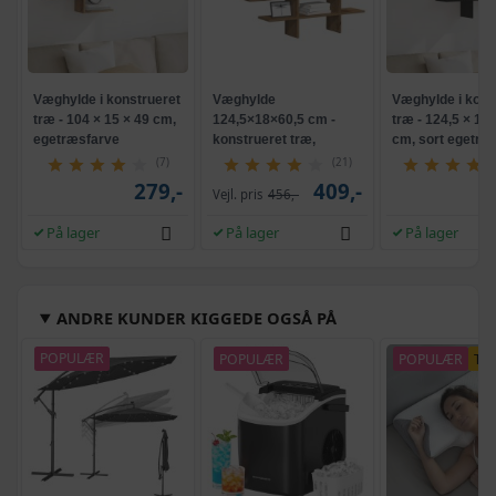
Væghylde i konstrueret
Væghylde
Væghylde i kons
træ - 104 × 15 × 49 cm,
124,5×18×60,5 cm -
træ - 124,5 × 18 
egetræsfarve
konstrueret træ,
cm, sort egetræ
egetræsfarve
(7)
(21)
279,-
409,-
Vejl. pris
456,-
På lager
På lager
På lager
ANDRE KUNDER KIGGEDE OGSÅ PÅ
POPULÆR
POPULÆR
POPULÆR
TI