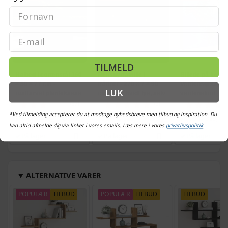
Email
TILMELD
Højbed i cortenstål 160
Rensdyrfamilie i
Billede på kork -
× 80 × 77 cm -
trådnet - 270 × 7 × 90
Verdensgeografi
LUK
rustfarvet plantekasse
cm, koldt hvidt lys, sølv
verdenskort
(37)
(2)
*Ved tilmelding accepterer du at modtage nyhedsbreve med tilbud og inspiration. Du
659,-
439,-
Vejl. pris
898,-
Vejl. pris
589,-
Vejl. pris
359,-
kan altid afmelde dig via linket i vores emails. Læs mere i vores
privatlivspolitik
.
På lager
På lager
På lager
ALTERNATIVE VARER
POPULÆR
TILBUD
POPULÆR
TILBUD
TILBUD