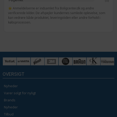
(0)
1-stjernet
⭐ Anmeldelserne er indsamlet fra Boligcenter.dk og andre
verificerede kilder. De afspejler kundernes samlede oplevelse, som
kan vedrøre både produktet, leveringstiden eller andre forhold i
købsprocessen.
OVERSIGT
Nyheder
Varer solgt for nyligt
Brands
Nyheder
Tilbud