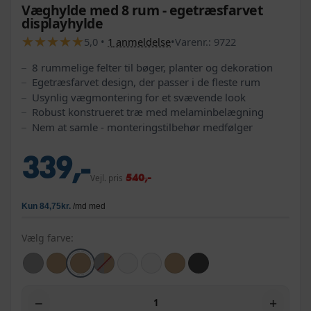
Væghylde med 8 rum - egetræsfarvet
displayhylde
★
★
★
★
★
★
★
★
★
★
5,0
•
1
anmeldelse
•
Varenr.:
9722
8 rummelige felter til bøger, planter og dekoration
Egetræsfarvet design, der passer i de fleste rum
Usynlig vægmontering for et svævende look
Robust konstrueret træ med melaminbelægning
Nem at samle - monteringstilbehør medfølger
339,-
540,-
Vejl. pris
Vælg farve:
−
+