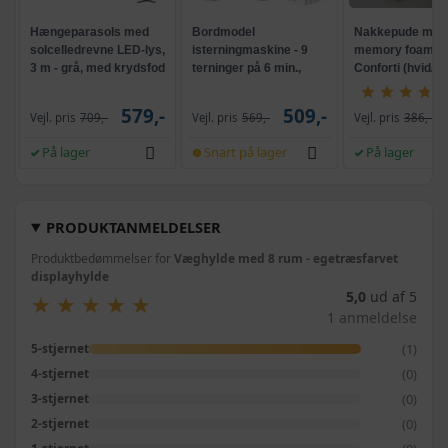
Hængeparasols med
Bordmodel
Nakkepude med
solcelledrevne LED-lys,
isterningmaskine - 9
memory foam -
3 m - grå, med krydsfod
terninger på 6 min.,
Conforti (hvid/gr
og krank, UPF 50+
selvrensende, sort
579,-
509,-
Vejl. pris
709,-
Vejl. pris
569,-
Vejl. pris
386,-
På lager
Snart på lager
På lager
PRODUKTANMELDELSER
Produktbedømmelser for
Væghylde med 8 rum - egetræsfarvet
displayhylde
5,0
ud af 5
★
★
★
★
★
★
★
★
★
★
1 anmeldelse
(1)
5-stjernet
(0)
4-stjernet
(0)
3-stjernet
(0)
2-stjernet