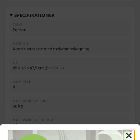
SPECIFIKATIONER
FARVE
Egetræ
MATERIALE
Konstrueret træ med melaminbelægning
MÅL
85 × 16 × 47,5 cm (B × D × H)
ANTAL RUM
8
MAKS. BÆREEVNE I ALT
50 kg
MAKS. BÆREEVNE PR. RUM
8 kg
MONTERING