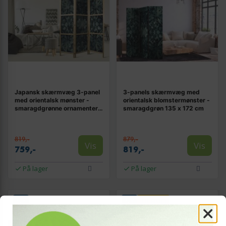
Japansk skærmvæg 3-panel
3-panels skærmvæg med
med orientalsk mønster -
orientalsk blomstermønster -
smaragdgrønne ornamenter
smaragdgrøn 135 x 172 cm
135 x 172 cm
819,-
879,-
Vis
Vis
759,-
819,-
På lager
På lager
NY
NY
TILBUD