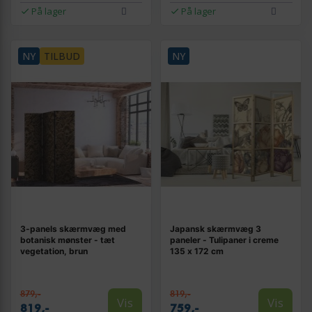
På lager
På lager
NY
TILBUD
NY
3-panels skærmvæg med
Japansk skærmvæg 3
botanisk mønster - tæt
paneler - Tulipaner i creme
vegetation, brun
135 x 172 cm
879,-
819,-
Vis
Vis
819,-
759,-