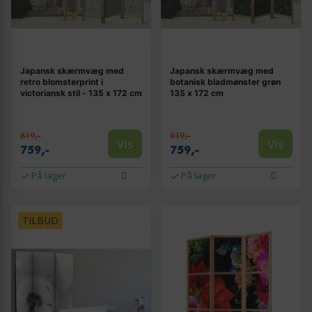
Japansk skærmvæg med
Japansk skærmvæg med
retro blomsterprint i
botanisk bladmønster grøn
victoriansk stil - 135 x 172 cm
135 x 172 cm
819,-
819,-
Vis
Vis
759,-
759,-
På lager
På lager
TILBUD