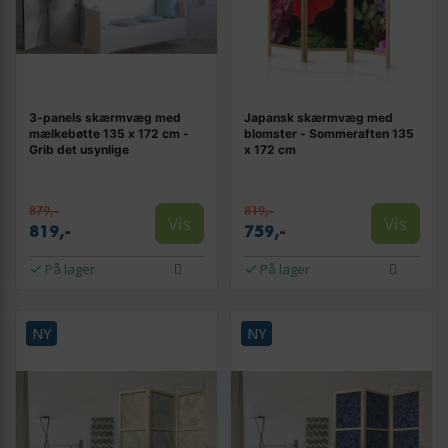
3-panels skærmvæg med
Japansk skærmvæg med
mælkebøtte 135 x 172 cm -
blomster - Sommeraften 135
Grib det usynlige
x 172 cm
879,-
819,-
Vis
Vis
819,-
759,-
På lager
På lager
NY
NY