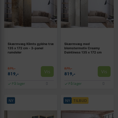
Skærmvæg Klimts gyldne træ
Skærmvæg med
135 x 172 cm - 3-panel
blomstermotiv Creamy
rumdeler
Daintiness 135 x 172 cm
879,-
879,-
Vis
Vis
819,-
819,-
På lager
På lager
NY
NY
TILBUD