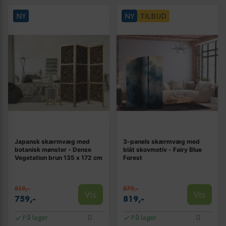
NY
NY
TILBUD
Japansk skærmvæg med
3-panels skærmvæg med
botanisk mønster - Dense
blåt skovmotiv - Fairy Blue
Vegetation brun 135 x 172 cm
Forest
819,-
879,-
Vis
Vis
759,-
819,-
På lager
På lager