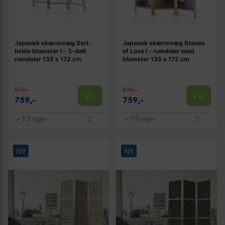
Japansk skærmvæg Sort-
Japansk skærmvæg Stones
hvide blomster I - 3-delt
of Love I - rumdeler med
rumdeler 135 x 172 cm
blomster 135 x 172 cm
819,-
819,-
Vis
Vis
759,-
759,-
På lager
På lager
NY
NY