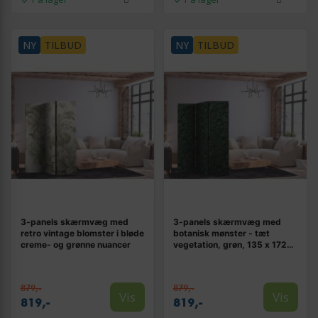
NY
TILBUD
NY
TILBUD
3-panels skærmvæg med
3-panels skærmvæg med
retro vintage blomster i bløde
botanisk mønster - tæt
creme- og grønne nuancer
vegetation, grøn, 135 x 172
cm
879,-
879,-
Vis
Vis
819,-
819,-