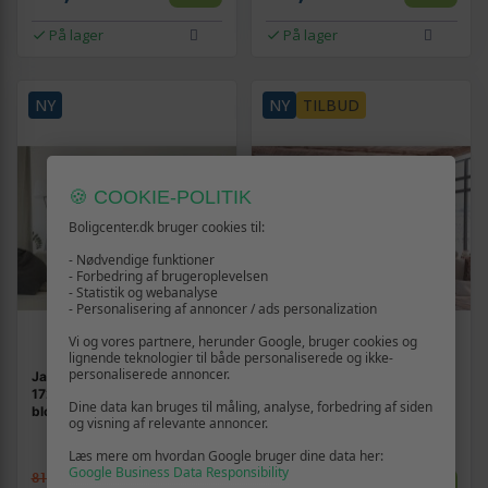
På lager
På lager
NY
NY
TILBUD
🍪 COOKIE-POLITIK
Boligcenter.dk bruger cookies til:
- Nødvendige funktioner
- Forbedring af brugeroplevelsen
- Statistik og webanalyse
- Personalisering af annoncer / ads personalization
Vi og vores partnere, herunder Google, bruger cookies og
lignende teknologier til både personaliserede og ikke-
personaliserede annoncer.
Japansk skærmvæg 135 x
Skærmvæg med blomster og
172 cm - barokt
sommerfugl i creme - 3-
Dine data kan bruges til måling, analyse, forbedring af siden
blomstermotiv i patineret
panels rumdeler
og visning af relevante annoncer.
guld og brune nuancer
Læs mere om hvordan Google bruger dine data her:
Google Business Data Responsibility
819,-
879,-