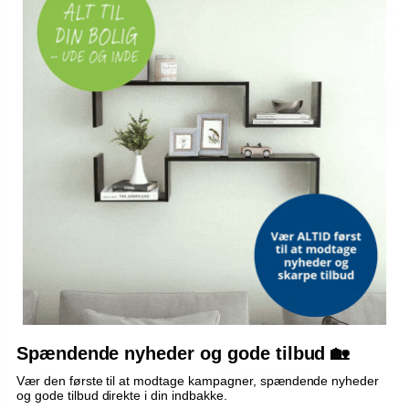
Japansk skærmvæg med blå
3-panels skærmvæg med blå
blade - botanisk rumdeler
blade - botanisk rumdeler
135 x 172 cm
879,-
819,-
Vis
Vis
819,-
759,-
På lager
På lager
Spændende nyheder og gode tilbud 🏡
NY
NY
TILBUD
Vær den første til at modtage kampagner, spændende nyheder
og gode tilbud direkte i din indbakke.