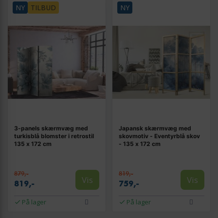
NY
TILBUD
NY
3-panels skærmvæg med
Japansk skærmvæg med
turkisblå blomster i retrostil
skovmotiv - Eventyrblå skov
135 x 172 cm
- 135 x 172 cm
879,-
819,-
Vis
Vis
819,-
759,-
På lager
På lager