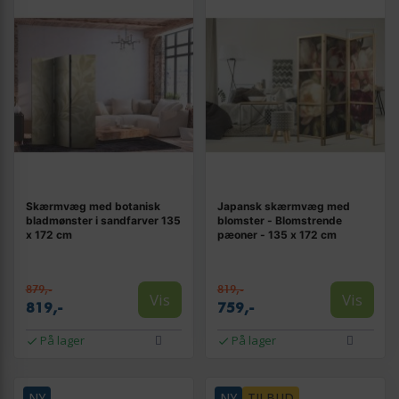
Skærmvæg med botanisk
Japansk skærmvæg med
bladmønster i sandfarver 135
blomster - Blomstrende
x 172 cm
pæoner - 135 x 172 cm
879,-
819,-
Vis
Vis
819,-
759,-
På lager
På lager
NY
NY
TILBUD