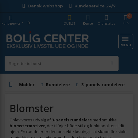
Dansk webshop
Kundeservice 24/7
0
0
Kurv
Kundeservice
OUTLET
Konto
Ordrestatus
MENU
Møbler
Rumdelere
3-panels rumdelere
Blomster
Oplev vores udvalg af
3-panels rumdelere
med smukke
blomstermotiver
, der tilføjer både stil og funktionalitet til dit
hjem. En rumdeler er den perfekte løsning til at skabe fleksible
ruminddelinger, samtidig med at den bringer et strejf af