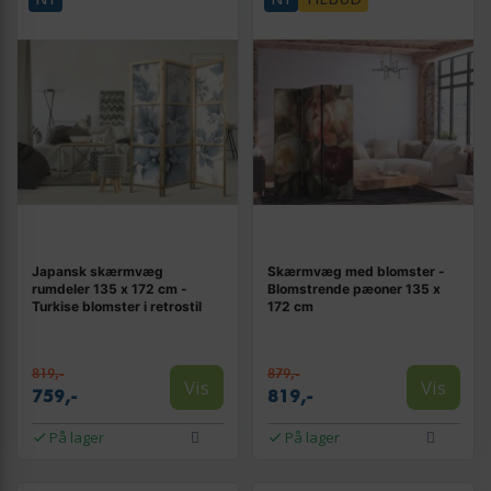
Japansk skærmvæg
Skærmvæg med blomster -
rumdeler 135 x 172 cm -
Blomstrende pæoner 135 x
Turkise blomster i retrostil
172 cm
819,-
879,-
Vis
Vis
759,-
819,-
På lager
På lager