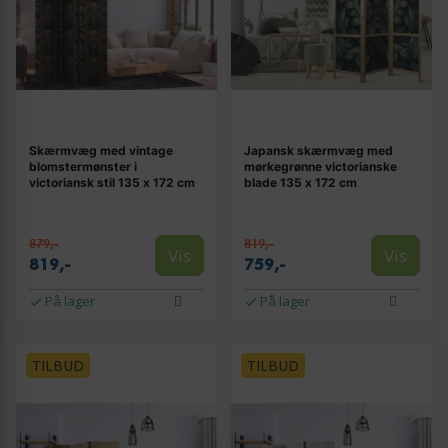
Skærmvæg med vintage
Japansk skærmvæg med
blomstermønster i
mørkegrønne victorianske
victoriansk stil 135 x 172 cm
blade 135 x 172 cm
879,-
819,-
Vis
Vis
819,-
759,-
På lager
På lager
TILBUD
TILBUD