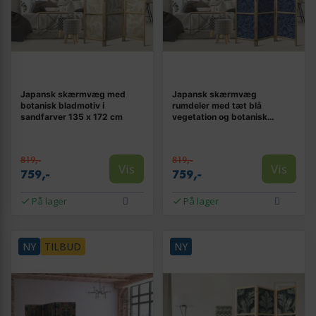
Japansk skærmvæg med
Japansk skærmvæg
botanisk bladmotiv i
rumdeler med tæt blå
sandfarver 135 x 172 cm
vegetation og botanisk
mønster 135 x 172 cm
819,-
819,-
Vis
Vis
759,-
759,-
På lager
På lager
NY
TILBUD
NY