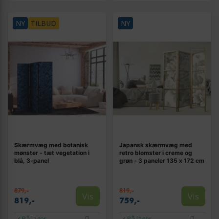
NY
TILBUD
NY
Skærmvæg med botanisk
Japansk skærmvæg med
mønster - tæt vegetation i
retro blomster i creme og
blå, 3-panel
grøn - 3 paneler 135 x 172 cm
879,-
819,-
Vis
Vis
819,-
759,-
På lager
På lager