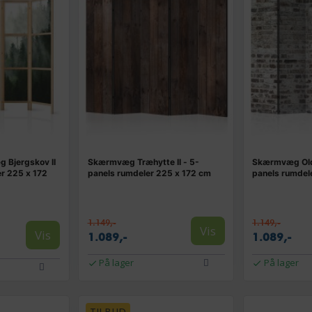
 Bjergskov II
Skærmvæg Træhytte II - 5-
Skærmvæg Old 
er 225 x 172
panels rumdeler 225 x 172 cm
panels rumdel
1.149,-
1.149,-
Vis
Vis
1.089,-
1.089,-
På lager
På lager
TILBUD