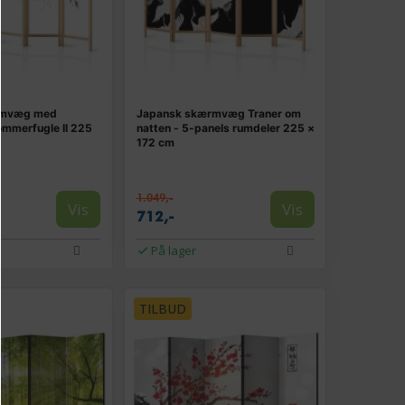
rmvæg med
Japansk skærmvæg Traner om
ommerfugle II 225
natten - 5-panels rumdeler 225 ×
172 cm
1.049,-
Vis
Vis
712,-
På lager
TILBUD