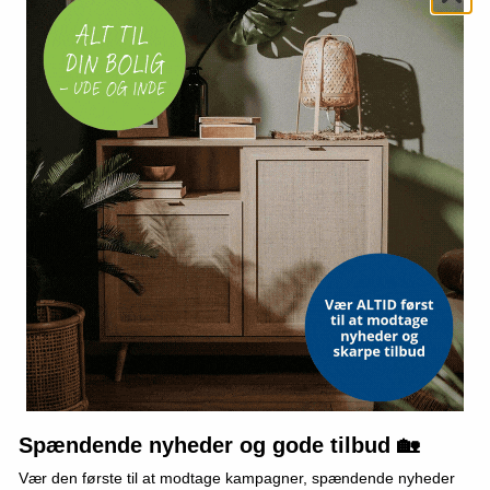
 rumdeler In
Skærmvæg Skovlysning II - 5-
Japansk skæ
II 225 × 172
panels rumdeler 225 x 172 cm
blomster og s
x 172 cm
(1)
1.149,-
1.049,-
Vis
Vis
1.089,-
989,-
På lager
På lager
TILBUD
Spændende nyheder og gode tilbud 🏡
Vær den første til at modtage kampagner, spændende nyheder