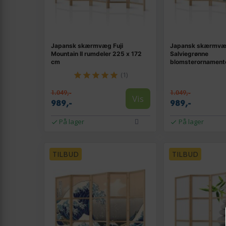
Japansk skærmvæg Fuji
Japansk skærmvæg
Mountain II rumdeler 225 x 172
Salviegrønne
cm
blomsterornamente
cm
(1)
1.049,-
1.049,-
Vis
989,-
989,-
På lager
På lager
TILBUD
TILBUD