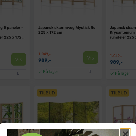
 5 paneler -
Japansk skærmvæg Mystisk Ro
Japansk skæ
225 x 172 cm
Krysantemum I
r 225 x 172
rumdeler 225 
1.049,-
1.049,-
Vis
Vis
989,-
989,-
På lager
På lager
TILBUD
TILBUD