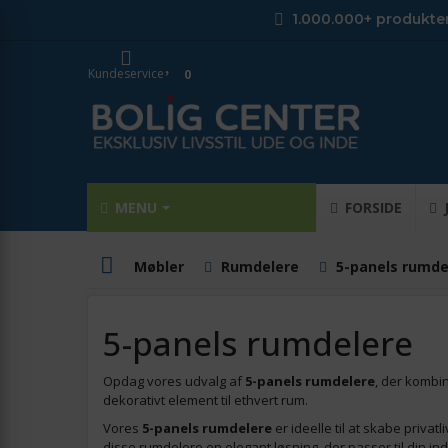
1.000.000+ produkte
Kundeservice
0
MENU
FORSIDE
Møbler
Rumdelere
5-panels rumde
5-panels rumdelere
Opdag vores udvalg af
5-panels rumdelere
, der kombin
dekorativt element til ethvert rum.
Vores
5-panels rumdelere
er ideelle til at skabe priva
disse rumdelere en elegant løsning, der passer til din indr