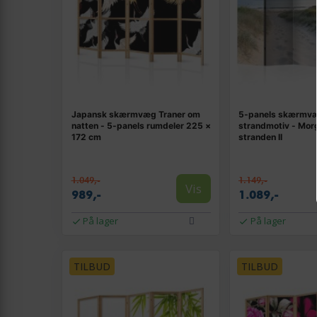
Japansk skærmvæg Traner om
5-panels skærmv
natten - 5-panels rumdeler 225 ×
strandmotiv - Mor
172 cm
stranden II
1.049,-
1.149,-
Vis
989,-
1.089,-
På lager
På lager
TILBUD
TILBUD