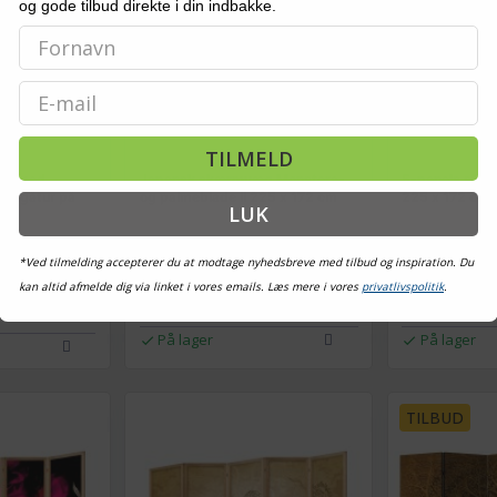
og gode tilbud direkte i din indbakke.
Email
TILMELD
æg med
Japansk skærmvæg Monstera-
5-panels skær
gengåtur på
og palmeblade II 225 x 172 cm
225 x 172 cm
LUK
*Ved tilmelding accepterer du at modtage nyhedsbreve med tilbud og inspiration. Du
1.049,-
1.149,-
Vis
kan altid afmelde dig via linket i vores emails. Læs mere i vores
privatlivspolitik
.
Vis
989,-
1.089,-
På lager
På lager
TILBUD