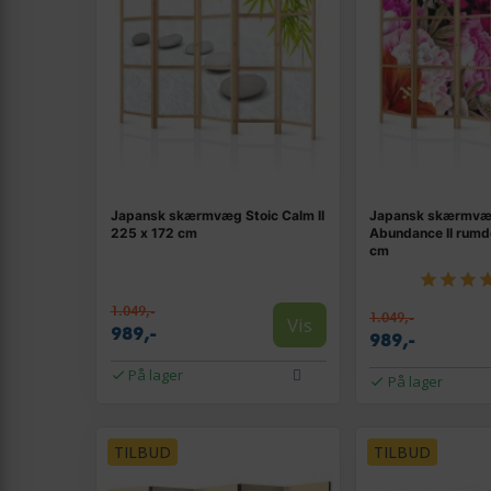
Japansk skærmvæg Stoic Calm II
Japansk skærmvæg
225 x 172 cm
Abundance II rumd
cm
1.049,-
1.049,-
Vis
989,-
989,-
På lager
På lager
TILBUD
TILBUD