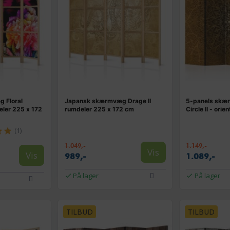
 Floral
Japansk skærmvæg Drage II
5-panels skæ
eler 225 x 172
rumdeler 225 x 172 cm
Circle II - ori
(1)
1.049,-
1.149,-
Vis
Vis
989,-
1.089,-
På lager
På lager
TILBUD
TILBUD