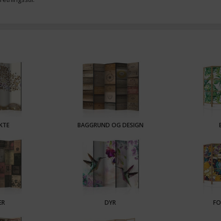
KTE
BAGGRUND OG DESIGN
ER
DYR
FO