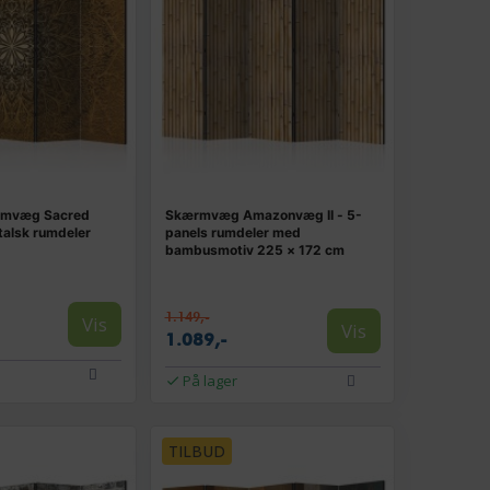
rmvæg Sacred
Skærmvæg Amazonvæg II - 5-
entalsk rumdeler
panels rumdeler med
bambusmotiv 225 × 172 cm
1.149,-
Vis
Vis
1.089,-
På lager
TILBUD