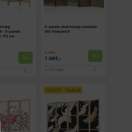
rmvæg
5-panels skærmvæg rumdeler
I - 5-panels
Old Vineyard II
x 172 cm
1.149,-
Vis
Vis
1.089,-
På lager
OUTLET
TILBUD