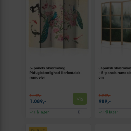
5-panels skærmvæg
Japansk skærmvæg
Påfuglekærlighed II orientalsk
- 5-panels rumdel
rumdeler
cm
1.149,-
1.049,-
Vis
1.089,-
989,-
På lager
På lager
TILBUD