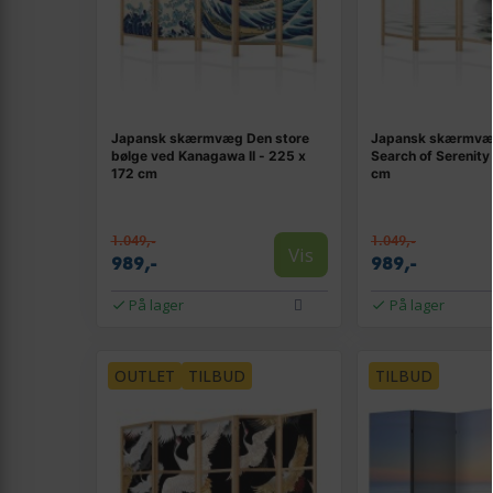
Japansk skærmvæg Den store
Japansk skærmvæg
bølge ved Kanagawa II - 225 x
Search of Serenity 
172 cm
cm
1.049,-
1.049,-
Vis
989,-
989,-
På lager
På lager
OUTLET
TILBUD
TILBUD