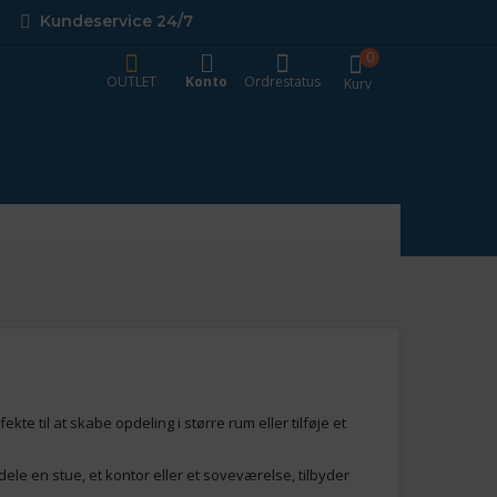
Kundeservice 24/7
0
OUTLET
Konto
Ordrestatus
Kurv
ekte til at skabe opdeling i større rum eller tilføje et
dele en stue, et kontor eller et soveværelse, tilbyder