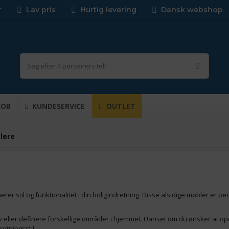
r
Lav pris
Hurtig levering
Dansk webshop
JOB
KUNDESERVICE
OUTLET
lere
erer stil og funktionalitet i din boligindretning. Disse alsidige møbler er perf
tliv eller definere forskellige områder i hjemmet. Uanset om du ønsker at op
etningsstil.