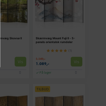
mvæg Skovsø II
Skærmvæg Mount Fuji II - 5-
panels orientalsk rumdeler
(1)
1.149,-
Vis
Vis
1.089,-
På lager
TILBUD