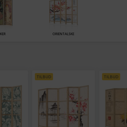
KER
ORIENTALSKE
TILBUD
TILBUD