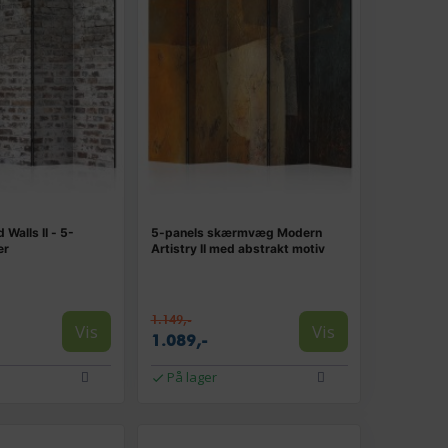
Walls II - 5-
5-panels skærmvæg Modern
er
Artistry II med abstrakt motiv
1.149,-
Vis
Vis
1.089,-
På lager