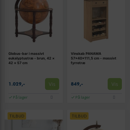
Globus-bar i massivt
Vinskab PANAMA
eukalyptustræ - brun, 42 ×
57×40×111,5 cm - massivt
42 × 57 cm
fyrretræ
Vis
Vis
1.029,-
849,-
På lager
På lager
TILBUD
TILBUD