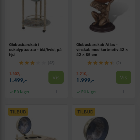
Globusbarskab i
Globusbarskab Atlas -
eukalyptustræ - blå/hvid, på
vinskab med kortmotiv 42 ×
hjul
42 × 85 cm
(48)
(2)
1.602,-
2.210,-
Vis
Vis
1.499,-
1.999,-
På lager
På lager
TILBUD
TILBUD