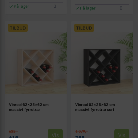
På lager
På lager
TILBUD
TILBUD
Vinreol 62x25x62 cm
Vinreol 62x25x62 cm
massivt fyrretræ
massivt fyrretræ sort
622,-
1.079,-
Vis
Vis
619,-
759,-