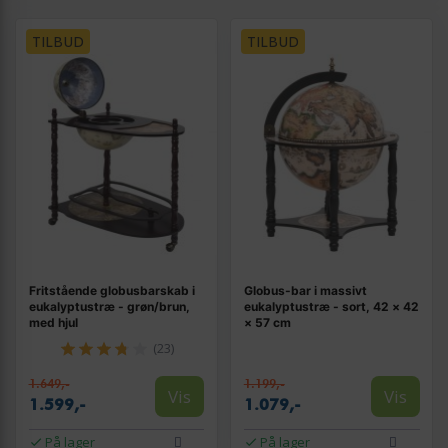
TILBUD
TILBUD
Fritstående globusbarskab i
Globus-bar i massivt
eukalyptustræ - grøn/brun,
eukalyptustræ - sort, 42 × 42
med hjul
× 57 cm
(23)
1.649,-
1.199,-
Vis
Vis
1.599,-
1.079,-
På lager
På lager