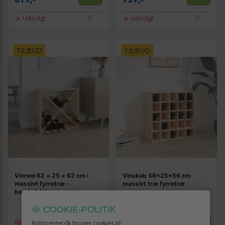
Udsolgt
Udsolgt
TILBUD
TILBUD
Vinreol 62 × 25 × 62 cm i
Vinskab 56x25x56 cm
massivt fyrretræ -
massivt træ fyrretræ
barskab/vinopbevaring
(9)
🍪 COOKIE-POLITIK
522,-
Boligcenter.dk bruger cookies til: