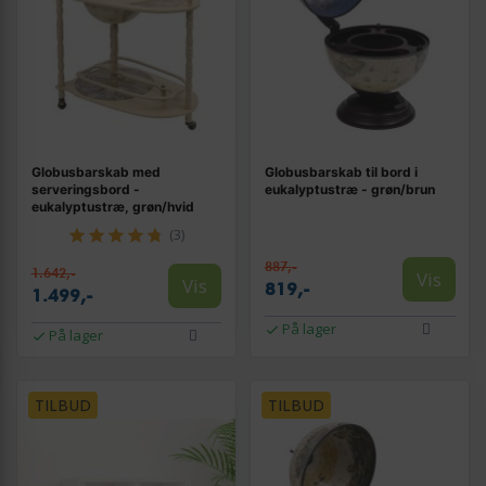
Globusbarskab med
Globusbarskab til bord i
serveringsbord -
eukalyptustræ - grøn/brun
eukalyptustræ, grøn/hvid
(3)
887,-
1.642,-
Vis
Vis
819,-
1.499,-
På lager
På lager
TILBUD
TILBUD