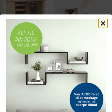
Vinskab i massivt fyrretræ -
Vinfad - 4 stk naturfarvet
Corona, 97×45×114 cm
vinhylde i massiv fyr, 62 × 25
× 62 cm
2.374,-
Vis
Vis
1.599,-
1.799,-
På lager
På lager
TILBUD
TILBUD