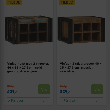
TILBUD
TILBUD
Vinfad - sæt med 2 vinreoler,
Vinfad - 2 stk brun/sort 46 ×
46 × 35 × 27,5 cm, solid
35 × 27,5 cm i massivt
genbrugstræ og jern
akacietræ
924,-
927,-
Vis
Vis
529,-
529,-
På lager
På lager