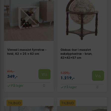
Vinreol i massivt fyrretræ -
Globus-bar i massivt
hvid, 62 × 25 × 62 cm
eukalyptustræ - brun,
42×42×57 cm
636,-
1.229,-
Vis
Vis
349,-
1.219,-
På lager
På lager
TILBUD
TILBUD