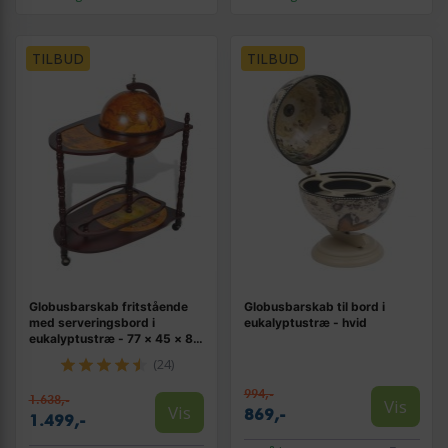
TILBUD
TILBUD
Globusbarskab fritstående
Globusbarskab til bord i
med serveringsbord i
eukalyptustræ - hvid
eukalyptustræ - 77 × 45 × 88
cm
(24)
994,-
1.638,-
Vis
Vis
869,-
1.499,-