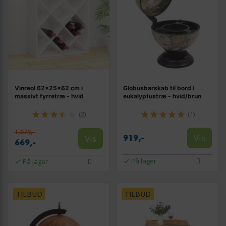
Vinreol 62×25×62 cm i
Globusbarskab til bord i
massivt fyrretræ - hvid
eukalyptustræ - hvid/brun
(2)
(1)
1.079,-
Vis
Vis
919,-
669,-
På lager
På lager
TILBUD
TILBUD