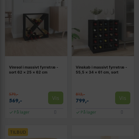
Vinreol i massivt fyrretræ -
Vinskab i massivt fyrretræ -
sort 62 × 25 × 62 cm
55,5 × 34 × 61 cm, sort
579,-
812,-
Vis
Vis
569,-
799,-
På lager
På lager
TILBUD