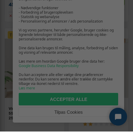
Vis
779,-
Vis
459,-
- Nødvendige funktioner
- Forbedring af brugeroplevelsen
Udsolgt
Udsolgt
- Statistik og webanalyse
- Personalisering af annoncer / ads personalization
Vi og vores partnere, herunder Google, bruger cookies og
TILBUD
TILBUD
lignende teknologier til både personaliserede og ikke-
personaliserede annoncer.
Dine data kan bruges til måling, analyse, forbedring af siden
og visning af relevante annoncer.
Læs mere om hvordan Google bruger dine data her:
Google Business Data Responsibility
Du kan acceptere alle eller vælge dine præferencer
nedenfor. Du kan senere ændre eller trække dit samtykke
tilbage via ikonet nederst til venstre.
Læs mere
ACCEPTER ALLE
Vinreol i massivt fyrretræ -
Vinskab 45x34x100 cm
Tilpas Cookies
55,5 × 34 × 61 cm, plads til
massivt fyrretræ sort
25 flasker
(6)