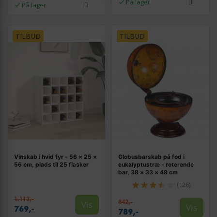
På lager
På lager
TILBUD
TILBUD
Vinskab i hvid fyr - 56 × 25 ×
Globusbarskab på fod i
56 cm, plads til 25 flasker
eukalyptustræ - roterende
bar, 38 × 33 × 48 cm
(126)
1.113,-
842,-
Vis
Vis
769,-
789,-