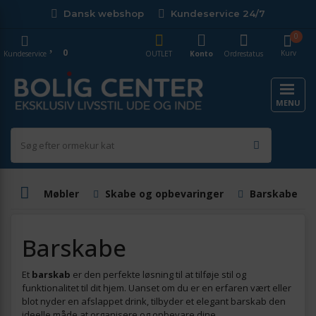
Dansk webshop
Kundeservice 24/7
0
0
Kurv
Kundeservice
OUTLET
Konto
Ordrestatus
MENU
Møbler
Skabe og opbevaringer
Barskabe
Barskabe
Et
barskab
er den perfekte løsning til at tilføje stil og
funktionalitet til dit hjem. Uanset om du er en erfaren vært eller
blot nyder en afslappet drink, tilbyder et elegant barskab den
ideelle måde at organisere og opbevare dine