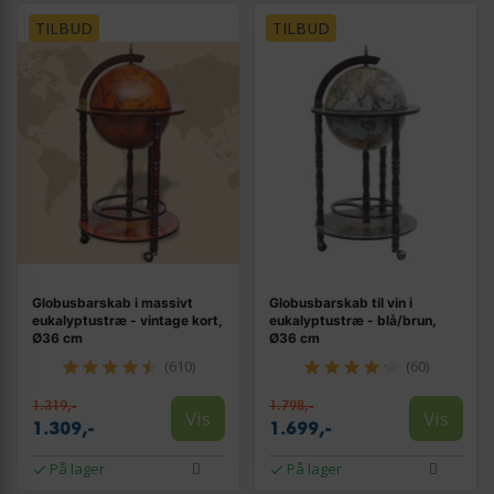
TILBUD
TILBUD
Globusbarskab i massivt
Globusbarskab til vin i
eukalyptustræ - vintage kort,
eukalyptustræ - blå/brun,
Ø36 cm
Ø36 cm
(610)
(60)
1.319,-
1.798,-
Vis
Vis
1.309,-
1.699,-
På lager
På lager