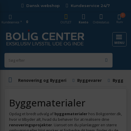
Dansk webshop
Kundeservice 24/7
0
0
Kurv
Kundeservice
OUTLET
Konto
Ordrestatus
MENU
Renovering og Byggeri
Byggevarer
Byggema
Byggematerialer
Opdag et bredt udvalg af
byggematerialer
hos Boligcenter.dk,
hvor vi tilbyder alt, hvad du behøver for at realisere dine
renoveringsprojekter
. Uanset om du planlægger en større
ombygning eller blot ønsker at forbedre dit hjem, finder du de