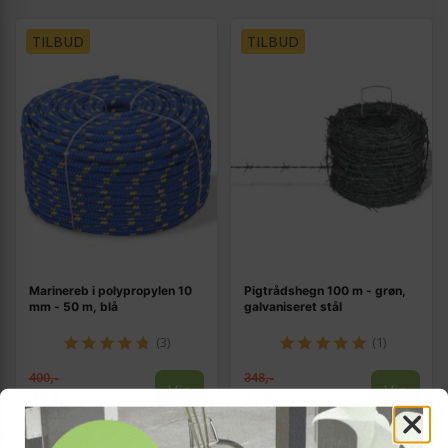
TILBUD
TILBUD
Marinereb i polypropylen 10
Pigtrådshegn 100 m - grøn,
mm - 50 m, blå
galvaniseret stål
(3)
(1)
400,-
348,-
Vis
Vis
289,-
239,-
På lager
På lager