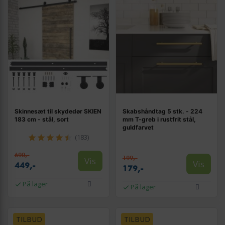
Skinnesæt til skydedør SKIEN
Skabshåndtag 5 stk. - 224
183 cm - stål, sort
mm T-greb i rustfrit stål,
guldfarvet
(183)
690,-
199,-
Vis
Vis
449,-
179,-
På lager
På lager
TILBUD
TILBUD