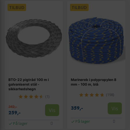
TILBUD
TILBUD
BTO-22 pigtråd 100 m i
Marinereb i polypropylen 8
galvaniseret stål -
mm - 100 m, blå
sikkerhedshegn
(198)
(1)
342,-
Vis
359,-
Vis
259,-
På lager
På lager