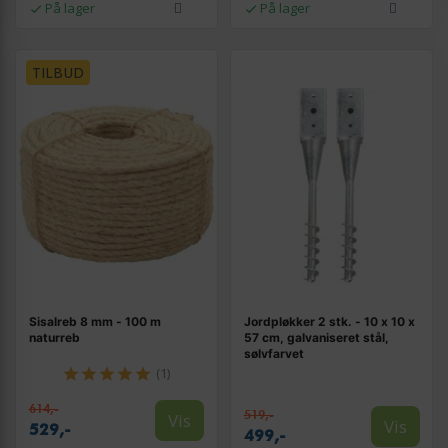
På lager
På lager
TILBUD
Sisalreb 8 mm - 100 m
Jordpløkker 2 stk. - 10 x 10 x
naturreb
57 cm, galvaniseret stål,
sølvfarvet
(1)
614,-
519,-
Vis
Vis
529,-
499,-