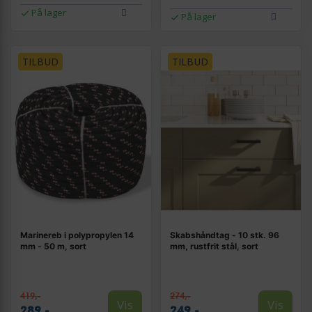
På lager
På lager
TILBUD
TILBUD
Marinereb i polypropylen 14
Skabshåndtag - 10 stk. 96
mm - 50 m, sort
mm, rustfrit stål, sort
419,-
274,-
Vis
Vis
289,-
249,-