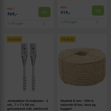
422,-
587,-
Vis
Vis
319,-
569,-
På lager
På lager
TILBUD
TILBUD
Jordpløkker til stolpesko - 2
Sisalreb 6 mm - 500 m
stk., 7 × 7 × 56 cm,
naturreb til hus, have og
galvaniseret stål, sølvfarvet
byggeri