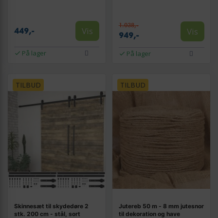
1.038,-
Vis
Vis
449,-
949,-
På lager
På lager
TILBUD
TILBUD
Skinnesæt til skydedøre 2
Jutereb 50 m - 8 mm jutesnor
stk. 200 cm - stål, sort
til dekoration og have