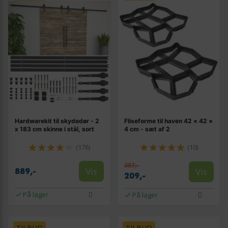
Hardwarekit til skydedør - 2
Fliseforme til haven 42 × 42 ×
x 183 cm skinne i stål, sort
4 cm - sæt af 2
(176)
(10)
387,-
Vis
Vis
889,-
209,-
På lager
På lager
TILBUD
TILBUD