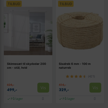
TILBUD
TILBUD
Skinnesæt til skydedør 200
Sisalreb 6 mm - 100 m
cm - stål, hvid
naturreb
(421)
624,-
414,-
Vis
Vis
499,-
329,-
På lager
På lager