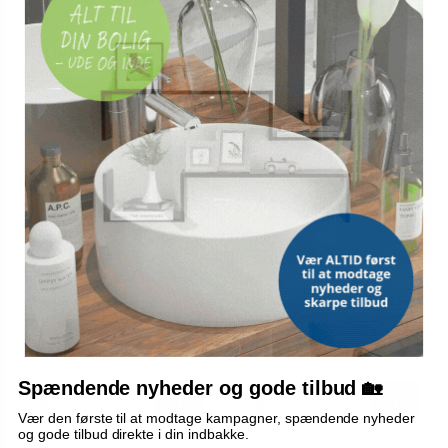
TILBUD
TILBUD
Søm til kunstgræs - U-
Skinnesæt til skydedør 183
formede jernstifter, 50 stk.
cm - stål, hvid
Spændende nyheder og gode tilbud 🏡
408,-
624,-
Vis
Vis
339,-
509,-
Vær den første til at modtage kampagner, spændende nyheder
og gode tilbud direkte i din indbakke.
På lager
På lager