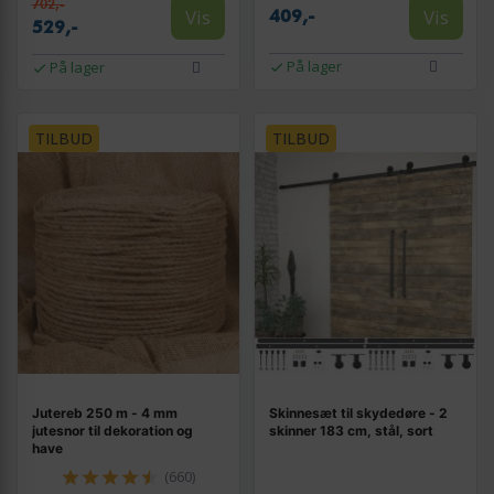
702,-
Vis
Vis
409,-
529,-
På lager
På lager
TILBUD
TILBUD
Jutereb 250 m - 4 mm
Skinnesæt til skydedøre - 2
jutesnor til dekoration og
skinner 183 cm, stål, sort
have
(660)