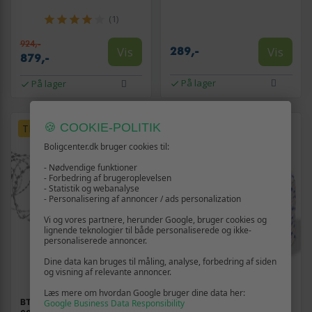
(1)
924,-
Vis
Vis
289,-
879,-
På lager
På lager
🍪 COOKIE-POLITIK
TILBUD
TILBUD
Boligcenter.dk bruger cookies til:
- Nødvendige funktioner
- Forbedring af brugeroplevelsen
- Statistik og webanalyse
- Personalisering af annoncer / ads personalization
Vi og vores partnere, herunder Google, bruger cookies og
lignende teknologier til både personaliserede og ikke-
personaliserede annoncer.
Dine data kan bruges til måling, analyse, forbedring af siden
og visning af relevante annoncer.
Læs mere om hvordan Google bruger dine data her:
BTO-22 concertina pigtråd
Marinereb i polypropylen 14
Google Business Data Responsibility