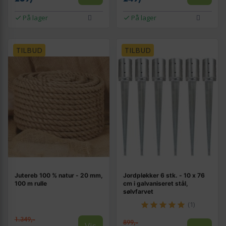
På lager
På lager
TILBUD
TILBUD
Jutereb 100 % natur - 20 mm,
Jordpløkker 6 stk. - 10 x 76
100 m rulle
cm i galvaniseret stål,
sølvfarvet
(1)
1.349,-
899,-
Vis