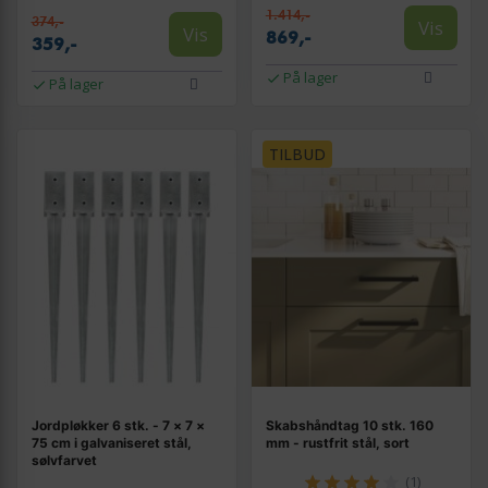
1.414,-
374,-
Vis
Vis
869,-
359,-
På lager
På lager
TILBUD
Jordpløkker 6 stk. - 7 × 7 ×
Skabshåndtag 10 stk. 160
75 cm i galvaniseret stål,
mm - rustfrit stål, sort
sølvfarvet
(1)