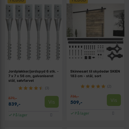
Jordpløkker/jordspyd 6 stk. -
Skinnesæt til skydedør SKIEN
7 x 7 x 56 cm, galvaniseret
183 cm - stål, sort
stål, sølvfarvet
(2)
(3)
736,-
879,-
Vis
Vis
509,-
839,-
På lager
På lager