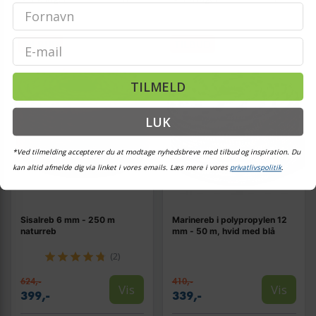
Email
TILBUD
TILBUD
TILMELD
LUK
*Ved tilmelding accepterer du at modtage nyhedsbreve med tilbud og inspiration. Du
kan altid afmelde dig via linket i vores emails. Læs mere i vores
privatlivspolitik
.
Sisalreb 6 mm - 250 m
Marinereb i polypropylen 12
naturreb
mm - 50 m, hvid med blå
(2)
624,-
410,-
Vis
Vis
399,-
339,-