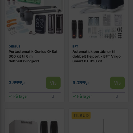
GENIUS
BFT
Portautomatik Genius G-Bat
Automatisk portåbner til
300 kit til 6 m
dobbelt fløjport - BFT Virgo
dobbeltsvingport
Smart BT B20 kit
Vis
Vis
2.999,-
5.299,-
På lager
På lager
TILBUD