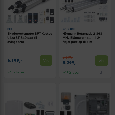
BFT
NO NAME
Skydeportsmotor BFT Kustos
Hörmann Rotamatic 2 868
Ultra BT B40 sæt til
MHz BiSecure - sæt til 2-
svingporte
fløjet port op til 5 m
5.399,-
Vis
Vis
6.199,-
5.299,-
På lager
På lager