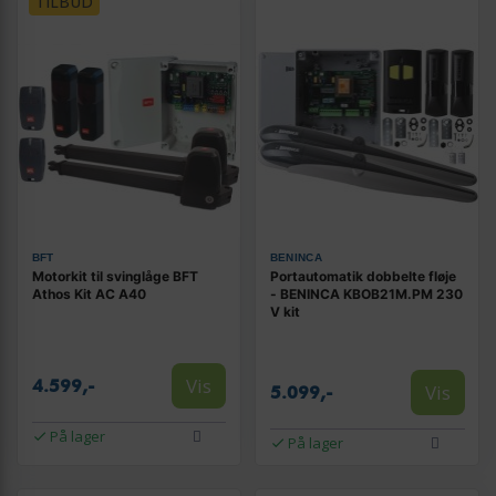
TILBUD
BFT
BENINCA
Motorkit til svinglåge BFT
Portautomatik dobbelte fløje
Athos Kit AC A40
- BENINCA KBOB21M.PM 230
V kit
Vis
4.599,-
Vis
5.099,-
På lager
På lager