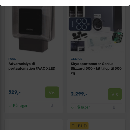
FAAC
GENIUS
Advarselslys til
Skydeportsmotor Genius
portautomation FAAC XLED
Blizzard 500 - kit til op til 500
kg
Vis
529,-
Vis
2.299,-
På lager
På lager
TILBUD