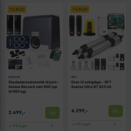
TILBUD
TILBUD
GENIUS
BFT
Skydedørsautomatik til port -
Drev til svinglåge - BFT
Genius Blizzard sæt 900 (op
Kustos Ultra BT B25 kit
til 900 kg)
Vis
6.299,-
Vis
2.699,-
På lager
På lager