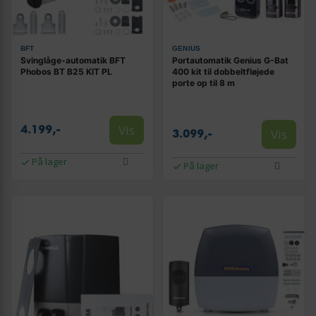
BFT
GENIUS
Svinglåge-automatik BFT
Portautomatik Genius G-Bat
Phobos BT B25 KIT PL
400 kit til dobbeltfløjede
porte op til 8 m
Vis
4.199,-
Vis
3.099,-
På lager
På lager