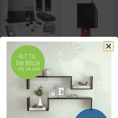
FAAC
NICE
Skydedørsautomatik FAAC
Motorstyring Nice Proxima
740 - Delta 2 sæt til 500 kg
ECO_PIN 433,92 MHz
port
controller/radio
Vis
Vis
3.699,-
449,-
På lager
På lager