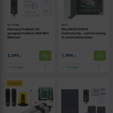
NO NAME
NICE
Hörmann ProMatic E4
Nice MC824HR30
garageportsåbner 868 MHz
motorstyring - central styring
BiSecure
til automationsskabe
Vis
Vis
2.399,-
1.999,-
På lager
På lager
TILBUD