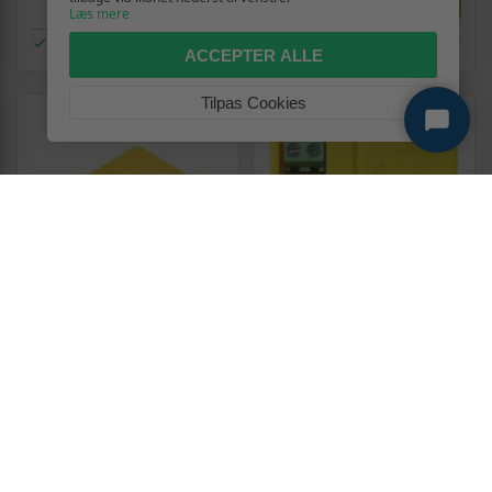
Læs mere
På lager
På lager
ACCEPTER ALLE
Tilpas Cookies
NO NAME
BENINCA
Proxima NW2 PR4
BENINCA Proxima NW1 BEA
radiomodtager - 433,92 MHz
radiomodtager til
motorstyring
motorstyring (ARC/HCS)