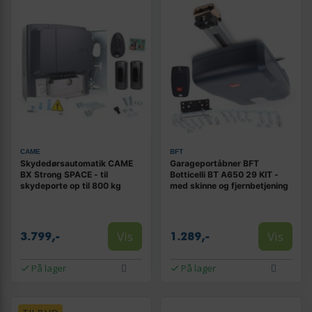
CAME
BFT
Skydedørsautomatik CAME
Garageportåbner BFT
BX Strong SPACE - til
Botticelli BT A650 29 KIT -
skydeporte op til 800 kg
med skinne og fjernbetjening
Vis
Vis
3.799,-
1.289,-
På lager
På lager