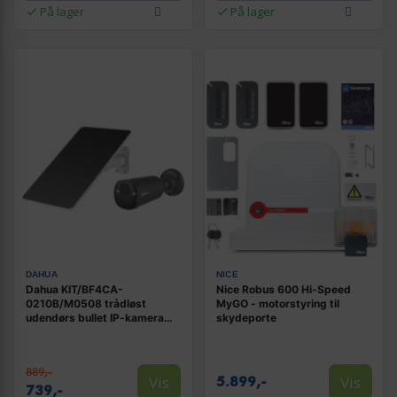
På lager
På lager
DAHUA
NICE
Dahua KIT/BF4CA-
Nice Robus 600 Hi‑Speed
0210B/M0508 trådløst
MyGO - motorstyring til
udendørs bullet IP-kamera
skydeporte
med solpanel - 4 MP QHD
889,-
Vis
Vis
5.899,-
739,-