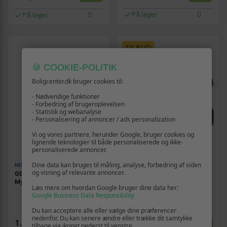
På lager
På lager
TILBUD
🍪 COOKIE-POLITIK
Boligcenter.dk bruger cookies til:
- Nødvendige funktioner
- Forbedring af brugeroplevelsen
- Statistik og webanalyse
- Personalisering af annoncer / ads personalization
Vi og vores partnere, herunder Google, bruger cookies og
lignende teknologier til både personaliserede og ikke-
personaliserede annoncer.
Dine data kan bruges til måling, analyse, forbedring af siden
NO NAME
SOMFY
og visning af relevante annoncer.
GSM motorstyring Proxima
Somfy Ixengo L 3S+ IO
MyGate 4G/LTE med VoLTE
Standard - sæt til
Læs mere om hvordan Google bruger dine data her:
dobbeltsvingport op til 8 m
Google Business Data Responsibility
Du kan acceptere alle eller vælge dine præferencer
nedenfor. Du kan senere ændre eller trække dit samtykke
Vis
1.699,-
Vis
tilbage via ikonet nederst til venstre.
6.599,-