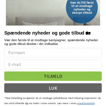
Spændende nyheder og gode tilbud 🏡
Vær den første til at modtage kampagner, spændende nyheder
og gode tilbud direkte i din indbakke.
BFT
CAME
BFT Phobos Veloce BT B35
CAME NEW ATI30DGF SAFE
KIT INT - motorsæt til 2-fløjet
24V - sæt til tofløjet port op
svinglåge op til 6 m
til 6 m
Email
Vis
Vis
6.699,-
6.799,-
TILMELD
På lager
På lager
LUK
*Ved tilmelding accepterer du at modtage nyhedsbreve med tilbud og inspiration. Du
TILBUD
TILBUD
kan altid afmelde dig via linket i vores emails. Læs mere i vores
privatlivspolitik
.