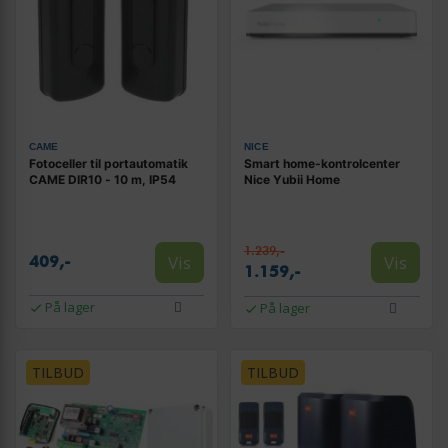
CAME
NICE
Fotoceller til portautomatik
Smart home-kontrolcenter
CAME DIR10 - 10 m, IP54
Nice Yubii Home
1.239,-
Vis
Vis
409,-
1.159,-
På lager
På lager
TILBUD
TILBUD