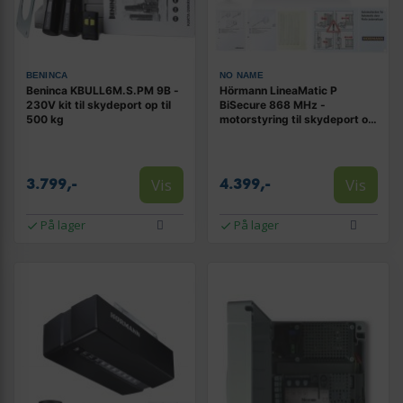
BENINCA
NO NAME
Beninca KBULL6M.S.PM 9B -
Hörmann LineaMatic P
230V kit til skydeport op til
BiSecure 868 MHz -
500 kg
motorstyring til skydeport op
til 500 kg
Vis
Vis
3.799,-
4.399,-
På lager
På lager