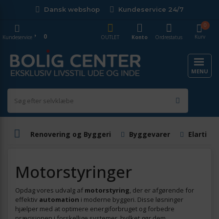
Dansk webshop
Kundeservice 24/7
0
0
Kurv
Kundeservice
OUTLET
Konto
Ordrestatus
MENU
Renovering og Byggeri
Byggevarer
Elartikle
Motorstyringer
Opdag vores udvalg af
motorstyring
, der er afgørende for
effektiv
automation
i moderne byggeri. Disse løsninger
hjælper med at optimere energiforbruget og forbedre
præcisionen i forskellige systemer, hvilket gør dem