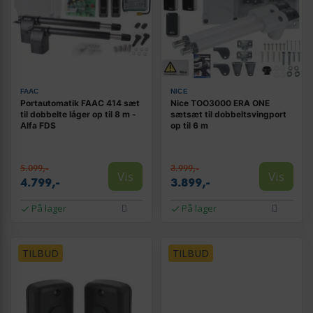
FAAC
NICE
Portautomatik FAAC 414 sæt
Nice TOO3000 ERA ONE
til dobbelte låger op til 8 m -
sætsæt til dobbeltsvingport
Alfa FDS
op til 6 m
5.099,-
3.999,-
Vis
Vis
4.799,-
3.899,-
På lager
På lager
TILBUD
TILBUD