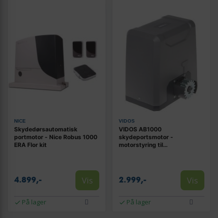
NICE
VIDOS
Skydedørsautomatisk
VIDOS AB1000
portmotor - Nice Robus 1000
skydeportsmotor -
ERA Flor kit
motorstyring til
automatisering af skydeporte
Vis
Vis
4.899,-
2.999,-
På lager
På lager