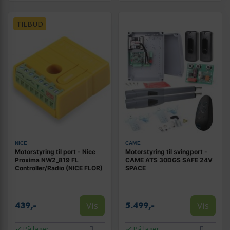
TILBUD
NICE
CAME
Motorstyring til port - Nice
Motorstyring til svingport -
Proxima NW2_819 FL
CAME ATS 30DGS SAFE 24V
Controller/Radio (NICE FLOR)
SPACE
Vis
Vis
439,-
5.499,-
På lager
På lager