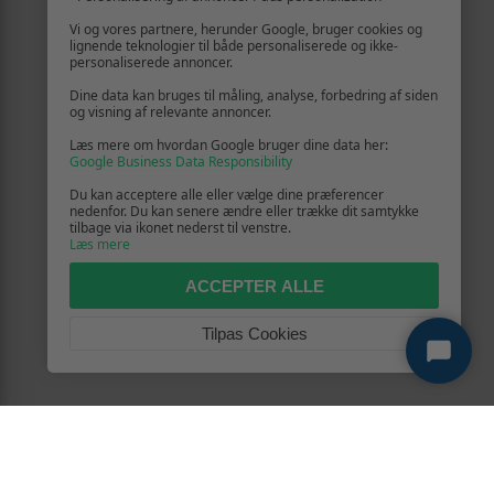
Vi og vores partnere, herunder Google, bruger cookies og
lignende teknologier til både personaliserede og ikke-
personaliserede annoncer.
Dine data kan bruges til måling, analyse, forbedring af siden
og visning af relevante annoncer.
Læs mere om hvordan Google bruger dine data her:
Google Business Data Responsibility
Du kan acceptere alle eller vælge dine præferencer
nedenfor. Du kan senere ændre eller trække dit samtykke
tilbage via ikonet nederst til venstre.
Læs mere
ACCEPTER ALLE
Tilpas Cookies