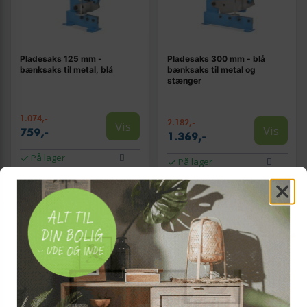
Pladesaks 125 mm -
Pladesaks 300 mm - blå
bænksaks til metal, blå
bænksaks til metal og
stænger
1.074,-
2.182,-
Vis
Vis
759,-
1.369,-
På lager
På lager
TILBUD