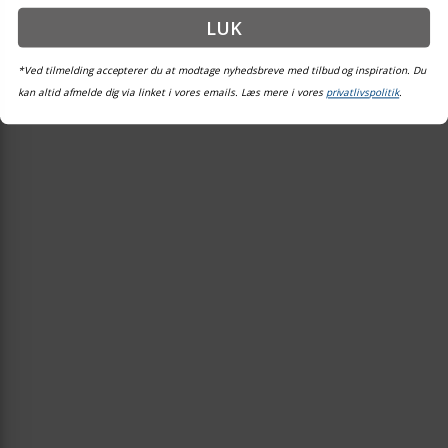
LUK
*Ved tilmelding accepterer du at modtage nyhedsbreve med tilbud og inspiration. Du
kan altid afmelde dig via linket i vores emails. Læs mere i vores
privatlivspolitik
.