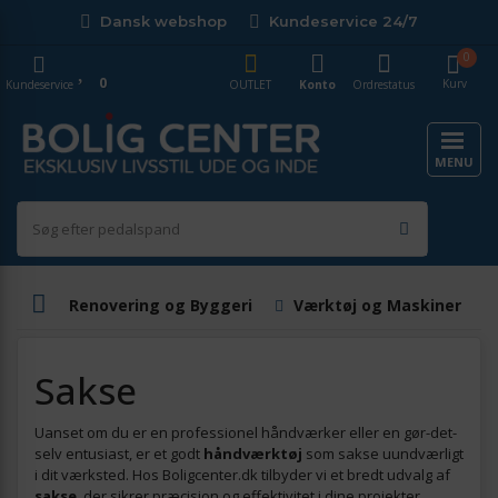
Dansk webshop
Kundeservice 24/7
0
0
Kurv
Kundeservice
OUTLET
Konto
Ordrestatus
MENU
Renovering og Byggeri
Værktøj og Maskiner
Sakse
Uanset om du er en professionel håndværker eller en gør-det-
selv entusiast, er et godt
håndværktøj
som sakse uundværligt
i dit værksted. Hos Boligcenter.dk tilbyder vi et bredt udvalg af
sakse
, der sikrer præcision og effektivitet i dine projekter.