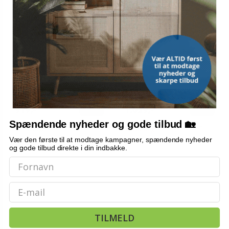
DEWALT
Pladesaks 200 mm - blå
Hækkeklipper-tilbehør
bænksaks til metal og
DeWALT - forlænget klinge,
stænger
sort
1.544,-
1.099,-
Vis
Vis
919,-
1.029,-
Spændende nyheder og gode tilbud 🏡
På lager
Udsolgt
Vær den første til at modtage kampagner, spændende nyheder
og gode tilbud direkte i din indbakke.
Email
TILMELD