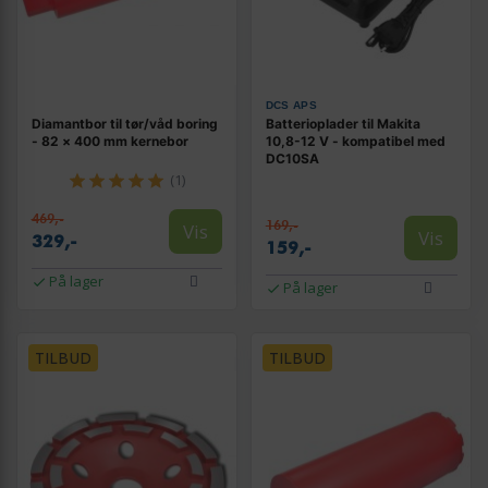
DCS APS
Diamantbor til tør/våd boring
Batterioplader til Makita
- 82 × 400 mm kernebor
10,8-12 V - kompatibel med
DC10SA
(1)
469,-
169,-
Vis
Vis
329,-
159,-
På lager
På lager
TILBUD
TILBUD