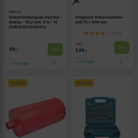
MAKITA
Græstrimmerspole med line -
Sneglebor til boremaskine -
Makita - 76,2 mm, 6 m - til
stål 75 × 600 mm
DUR181RF/DUR181Z
(577)
380,-
Vis
Vis
49,-
239,-
På lager
På lager
TILBUD
TILBUD