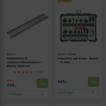
MAKITA
BOSCH GROUP
Guideskinne til
Fræsebits sæt 8 mm - Bosch
rundsav/stiksav/dyksav -
- 15 dele
Makita 1000 mm
(1204)
359,-
Vis
649,-
Vis
339,-
På lager
På lager