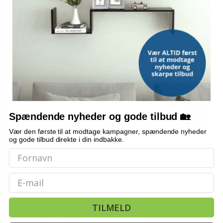
MAKITA
Slibebånd til pneumatisk
Forlængerstang til elværktøj
båndsliber - 30 stk. (korn
Makita LE400MP - 115 cm
60/80/120)
(74)
(1)
Spændende nyheder og gode tilbud 🏡
268,-
Vis
769,-
Vis
199,-
Vær den første til at modtage kampagner, spændende nyheder
og gode tilbud direkte i din indbakke.
På lager
På lager
TILBUD
Email
TILMELD