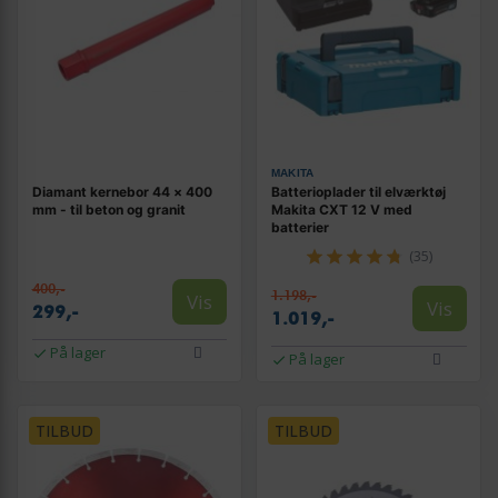
MAKITA
Diamant kernebor 44 × 400
Batterioplader til elværktøj
mm - til beton og granit
Makita CXT 12 V med
batterier
(35)
400,-
1.198,-
Vis
Vis
299,-
1.019,-
På lager
På lager
TILBUD
TILBUD