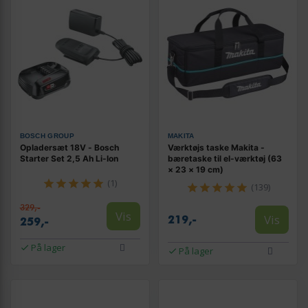
BOSCH GROUP
MAKITA
Opladersæt 18V - Bosch
Værktøjs taske Makita -
Starter Set 2,5 Ah Li-Ion
bæretaske til el-værktøj (63
× 23 × 19 cm)
(1)
(139)
329,-
Vis
Vis
219,-
259,-
På lager
På lager