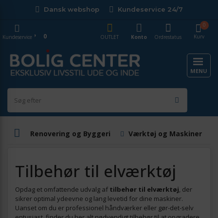
Dansk webshop
Kundeservice 24/7
0
0
Kurv
Kundeservice
OUTLET
Konto
Ordrestatus
MENU
Renovering og Byggeri
Værktøj og Maskiner
Tilbehør til elværktøj
Opdag et omfattende udvalg af
tilbehør til elværktøj
, der
sikrer optimal ydeevne og lang levetid for dine maskiner.
Uanset om du er professionel håndværker eller gør-det-selv
entusiast, finder du her alt nødvendigt tilbehør til at opgradere