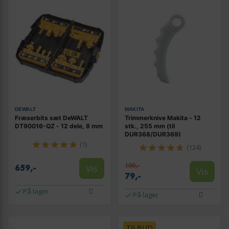
DEWALT
MAKITA
Fræserbits sæt DeWALT
Trimmerknive Makita - 12
DT90016-QZ - 12 dele, 8 mm
stk., 255 mm (til
DUR368/DUR369)
(1)
(124)
100,-
Vis
659,-
Vis
79,-
På lager
På lager
TILBUD