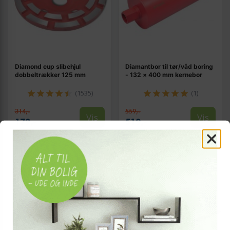
Diamond cup slibehjul
Diamantbor til tør/våd boring
dobbeltrækker 125 mm
- 132 × 400 mm kernebor
(1535)
(1)
314,-
559,-
Vis
Vis
179,-
519,-
På lager
På lager
TILBUD