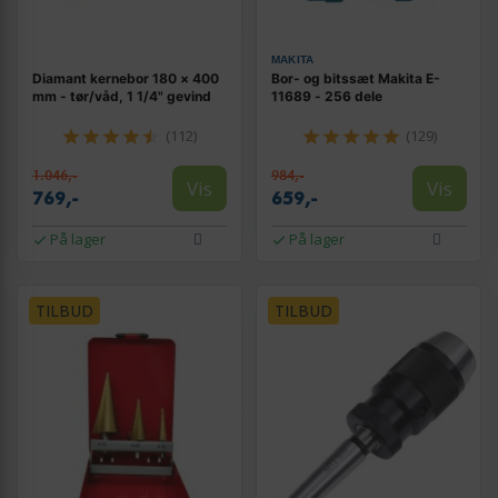
MAKITA
Diamant kernebor 180 × 400
Bor- og bitssæt Makita E-
mm - tør/våd, 1 1/4" gevind
11689 - 256 dele
(112)
(129)
1.046,-
984,-
Vis
Vis
769,-
659,-
På lager
På lager
TILBUD
TILBUD