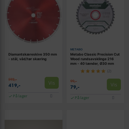
METABO
Diamantskæreskive 350 mm
Metabo Classic Precision Cut
- stål, våd/tør skæring
Wood rundsavsklinge 216
mm - 40 tænder, Ø30 mm
(2)
592,-
99,-
Vis
Vis
419,-
79,-
På lager
På lager