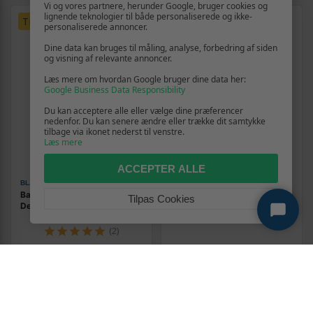
Vi og vores partnere, herunder Google, bruger cookies og
lignende teknologier til både personaliserede og ikke-
TILBUD
personaliserede annoncer.
Dine data kan bruges til måling, analyse, forbedring af siden
og visning af relevante annoncer.
Læs mere om hvordan Google bruger dine data her:
Google Business Data Responsibility
Du kan acceptere alle eller vælge dine præferencer
nedenfor. Du kan senere ændre eller trække dit samtykke
tilbage via ikonet nederst til venstre.
Læs mere
ACCEPTER ALLE
BLACK & DECKER
DEWALT
Batterioplader Black &
Dykker søm DeWALT 50 mm -
Tilpas Cookies
Decker 18V/54V - 2 A
2.500 stk
(2)
309,-
149,-
Vis
Vis
289,-
139,-
På lager
På lager