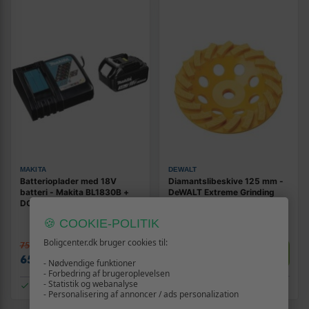
MAKITA
DEWALT
Batterioplader med 18V
Diamantslibeskive 125 mm -
batteri - Makita BL1830B +
DeWALT Extreme Grinding
DC18RC (3,0 Ah)
DT3797-QZ
(332)
🍪 COOKIE-POLITIK
Boligcenter.dk bruger cookies til:
754,-
Vis
Vis
389,-
659,-
- Nødvendige funktioner
- Forbedring af brugeroplevelsen
- Statistik og webanalyse
På lager
På lager
- Personalisering af annoncer / ads personalization