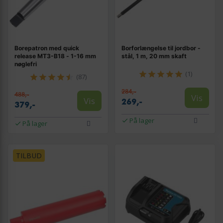
Borepatron med quick
Borforlængelse til jordbor -
release MT3-B18 - 1-16 mm
stål, 1 m, 20 mm skaft
nøglefri
(1)
(87)
284,-
488,-
Vis
Vis
269,-
379,-
På lager
På lager
TILBUD