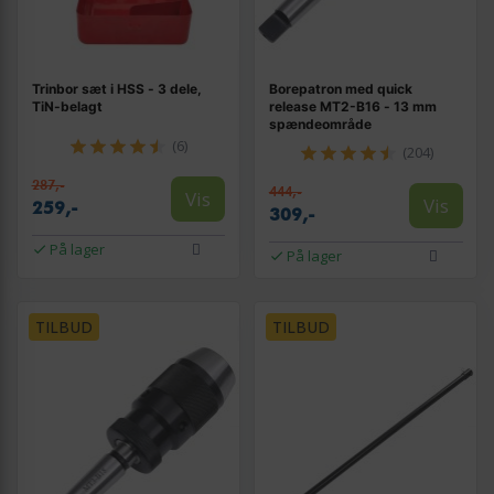
Trinbor sæt i HSS - 3 dele,
Borepatron med quick
TiN-belagt
release MT2-B16 - 13 mm
spændeområde
(6)
(204)
287,-
444,-
Vis
Vis
259,-
309,-
På lager
På lager
TILBUD
TILBUD