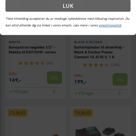
LUK
*Ved tilmelding accepterer du at modtage nyhedsbreve med tilbud og inspiration. Du
kan altid afmelde dig via linket i vores emails. Læs mere i vores
privatlivspolitik
.
MAKITA
BLACK & DECKER
Borepatron nøgleløs 1/2" -
Batterioplader til elværktøj -
Makita til DDF/DHP-serien
Black & Decker Power
Connect 14,4/18 V, 1 A
(60)
(244)
239,-
249,-
Vis
Vis
169,-
199,-
På lager
På lager
TILBUD
TILBUD