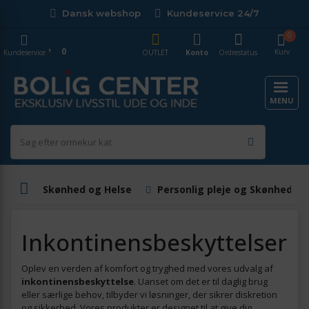
Dansk webshop
Kundeservice 24/7
0
0
Kurv
Kundeservice
OUTLET
Konto
Ordrestatus
MENU
Skønhed og Helse
Personlig pleje og Skønhed
Inkontinensbeskyttelser
Oplev en verden af komfort og tryghed med vores udvalg af
inkontinensbeskyttelse
. Uanset om det er til daglig brug
eller særlige behov, tilbyder vi løsninger, der sikrer diskretion
og sikkerhed. Vores produkter er designet til at give dig