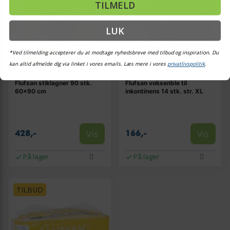
TILMELD
LUK
*Ved tilmelding accepterer du at modtage nyhedsbreve med tilbud og inspiration. Du
kan altid afmelde dig via linket i vores emails. Læs mere i vores
privatlivspolitik
.
Flufsan stiklagner 90 stk.
Flufsan voksenble til
60x90 cm
inkontinens 14 stk. str. XL
Vis
Vis
428,-
166,-
På lager
På lager
TILBUD