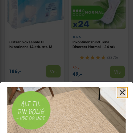
TENA
Flufsan voksenble til
Inkontinensbind Tena
inkontinens 14 stk. str. M
Discreet Normal - 24 stk.
(3376)
69,-
Vis
Vis
186,-
49,-
På lager
På lager