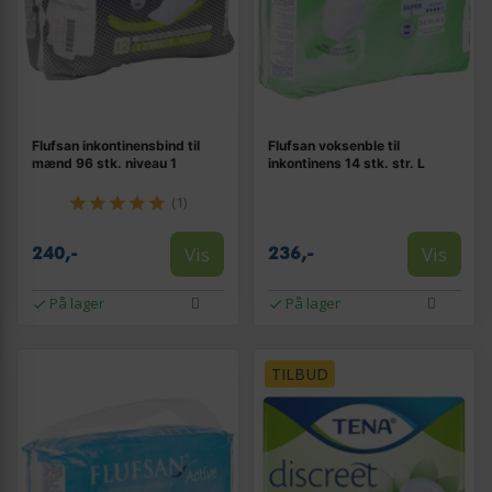
Flufsan inkontinensbind til
Flufsan voksenble til
mænd 96 stk. niveau 1
inkontinens 14 stk. str. L
(1)
Vis
Vis
240,-
236,-
På lager
På lager
TILBUD