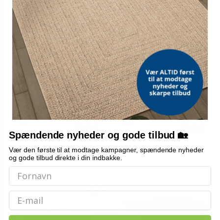
Flufsan voksenbleer 15 stk.
Flufsan inkontinensbind til
str. XL
kvinder 120 stk.
Vis
Vis
190,-
204,-
Spændende nyheder og gode tilbud 🏡
På lager
På lager
Vær den første til at modtage kampagner, spændende nyheder
og gode tilbud direkte i din indbakke.
Email