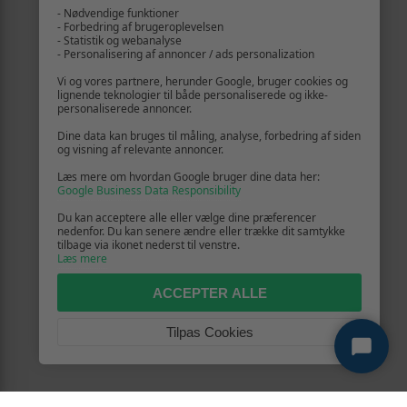
- Nødvendige funktioner
- Forbedring af brugeroplevelsen
- Statistik og webanalyse
- Personalisering af annoncer / ads personalization
Vi og vores partnere, herunder Google, bruger cookies og
lignende teknologier til både personaliserede og ikke-
personaliserede annoncer.
Dine data kan bruges til måling, analyse, forbedring af siden
og visning af relevante annoncer.
Læs mere om hvordan Google bruger dine data her:
Google Business Data Responsibility
Du kan acceptere alle eller vælge dine præferencer
nedenfor. Du kan senere ændre eller trække dit samtykke
tilbage via ikonet nederst til venstre.
Læs mere
ACCEPTER ALLE
Tilpas Cookies