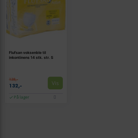
Flufsan voksenble til
inkontinens 14 stk. str. S
138,-
Vis
132,-
På lager